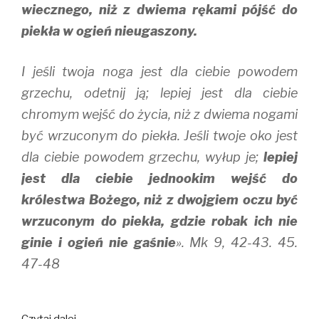
wiecznego, niż z dwiema rękami pójść do
piekła w ogień nieugaszony.
I jeśli twoja noga jest dla ciebie powodem
grzechu, odetnij ją; lepiej jest dla ciebie
chromym wejść do życia, niż z dwiema nogami
być wrzuconym do piekła. Jeśli twoje oko jest
dla ciebie powodem grzechu, wyłup je;
lepiej
jest dla ciebie jednookim wejść do
królestwa Bożego, niż z dwojgiem oczu być
wrzuconym do piekła, gdzie robak ich nie
ginie i ogień nie gaśnie
». Mk 9, 42-43. 45.
47-48
Ukryte
Czytaj dalej