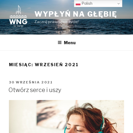
Przeskocz
Polish
do
WYPŁYŃ NA GŁĘBIĘ
treści
Zacznij prawdziwe życie!
Menu
MIESIĄC:
WRZESIEŃ 2021
OPUBLIKOWANE
30 WRZEŚNIA 2021
W
Otwórz serce i uszy