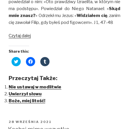
powiedział o nim: «Oto prawdziwy Izraelita, w którym nie
ma podstępu». Powiedział do Niego Natanael: «
Skąd
mnie znasz?
» Odrzekł mu Jezus: «
Widziałem cię
, zanim
cię zawołał Filip, gdy byłeś pod figowcem». J 1, 47-48
Skąd
Czytaj dalej
mnie
znasz?
Share this:
C
C
C
l
l
l
i
i
i
c
c
c
k
k
k
Przeczytaj Także:
t
t
t
o
o
o
Nie ustawaj w modlitwie
s
s
s
h
h
h
Uwierzył słowu
a
a
a
r
r
r
Boże, miej litość!
e
e
e
o
o
o
n
n
n
T
F
T
w
a
u
i
c
m
OPUBLIKOWANE
28 WRZEŚNIA 2021
t
e
b
W
t
b
l