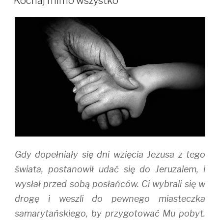
Kochaj mimo wszystko
e
o
r
r
o
(
(
k
O
O
(
p
p
O
e
e
p
n
n
e
s
s
n
i
i
s
n
n
i
n
n
n
e
e
n
w
w
e
w
w
w
i
i
w
n
n
i
d
d
n
o
o
d
w
w
o
)
)
w
)
Gdy dopełniały się dni wzięcia Jezusa z tego
świata, postanowił udać się do Jeruzalem, i
wysłał przed sobą posłańców. Ci wybrali się w
drogę i weszli do pewnego miasteczka
samarytańskiego, by przygotować Mu pobyt.