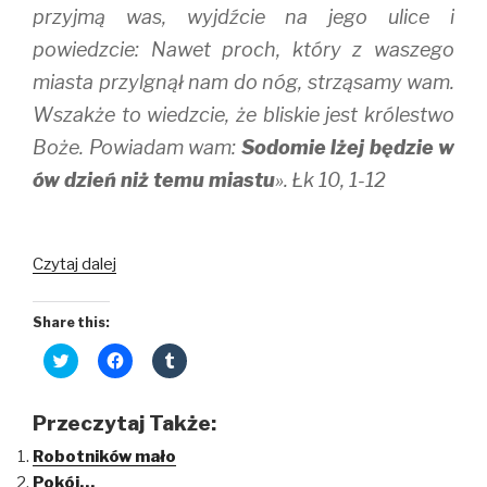
przyjmą was, wyjdźcie na jego ulice i
powiedzcie: Nawet proch, który z waszego
miasta przylgnął nam do nóg, strząsamy wam.
Wszakże to wiedzcie, że bliskie jest królestwo
Boże. Powiadam wam:
Sodomie lżej będzie w
ów dzień niż temu miastu
». Łk 10, 1-12
Otwórz
Czytaj dalej
serce
i
Share this:
uszy
C
C
C
l
l
l
i
i
i
c
c
c
k
k
k
Przeczytaj Także:
t
t
t
o
o
o
Robotników mało
s
s
s
h
h
h
Pokój…
a
a
a