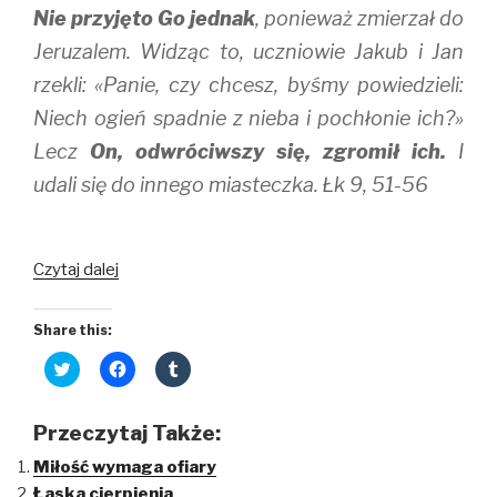
Nie przyjęto Go jednak
, ponieważ zmierzał do
Jeruzalem. Widząc to, uczniowie Jakub i Jan
rzekli: «Panie, czy chcesz, byśmy powiedzieli:
Niech ogień spadnie z nieba i pochłonie ich?»
Lecz
On, odwróciwszy się, zgromił ich.
I
udali się do innego miasteczka. Łk 9, 51-56
Kochaj
Czytaj dalej
mimo
wszystko
Share this:
C
C
C
l
l
l
i
i
i
c
c
c
k
k
k
Przeczytaj Także:
t
t
t
o
o
o
Miłość wymaga ofiary
s
s
s
h
h
h
Łaska cierpienia
a
a
a