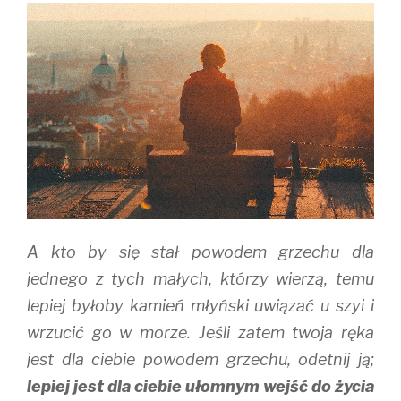
(
k
O
O
(
p
p
O
e
e
p
n
n
e
s
s
n
i
i
s
n
n
i
n
n
n
e
e
n
w
w
e
w
w
w
i
i
w
n
n
i
d
d
n
o
o
d
w
w
o
)
)
w
)
A kto by się stał powodem grzechu dla
jednego z tych małych, którzy wierzą, temu
lepiej byłoby kamień młyński uwiązać u szyi i
wrzucić go w morze. Jeśli zatem twoja ręka
jest dla ciebie powodem grzechu, odetnij ją;
lepiej jest dla ciebie ułomnym wejść do życia