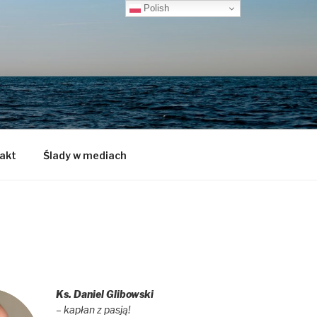
Polish
akt
Ślady w mediach
Ks. Daniel Glibowski
– kapłan z pasją!