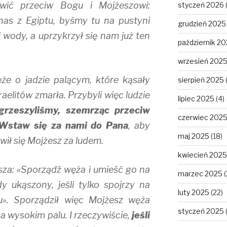
mówić przeciw Bogu i Mojżeszowi:
styczeń 2026
nas z Egiptu, byśmy tu na pustyni
grudzień 2025
 wody, a uprzykrzył się nam już ten
październik 2
wrzesień 202
że o jadzie palącym, które kąsały
sierpień 2025
zraelitów zmarła. Przybyli więc ludzie
lipiec 2025
(4)
grzeszyliśmy, szemrząc przeciw
czerwiec 202
 Wstaw się za nami do Pana
, aby
maj 2025
(18)
awił się Mojżesz za ludem.
kwiecień 2025
za: «Sporządź węża i umieść go na
marzec 2025
(
 ukąszony, jeśli tylko spojrzy na
luty 2025
(22)
iu». Sporządził więc Mojżesz węża
styczeń 2025
a wysokim palu. I rzeczywiście,
jeśli