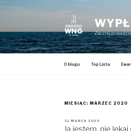
Przeskocz
do
treści
WYPŁ
Zacznij prawdziw
O blogu
Top Lista
Ewan
MIESIĄC:
MARZEC 2020
OPUBLIKOWANE
31 MARCA 2020
W
Ja jestem, nie lękaj 