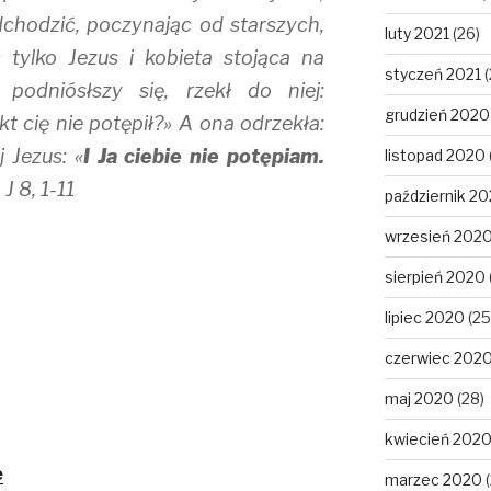
dchodzić, poczynając od starszych,
luty 2021
(26)
 tylko Jezus i kobieta stojąca na
styczeń 2021
(
podniósłszy się, rzekł do niej:
grudzień 2020
kt cię nie potępił?» A ona odrzekła:
j Jezus: «
I Ja ciebie nie potępiam.
listopad 2020
. J 8, 1-11
październik 2
wrzesień 202
sierpień 2020
lipiec 2020
(25
czerwiec 202
maj 2020
(28)
kwiecień 202
e
marzec 2020
(