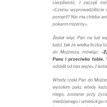
cierpliwość. I zaczęli 
«Czemu wyprowadziliście 
pomarli? Nie ma chleba ani
pokarm mizerny».
Zesłał więc Pan na lud wę
ludzi, tak że wielka liczba I
do Mojżesza, mówiąc: «
Z
Panu i przeciwko tobie.
oddalił od nas węże». I wst
Wtedy rzekł Pan do Mojżes
wysokim palu; wtedy każdy
niego, zostanie przy życ
miedzianego i umieścił go n