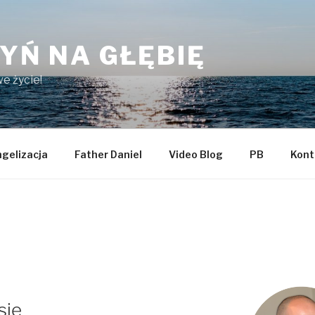
YŃ NA GŁĘBIĘ
e życie!
gelizacja
Father Daniel
Video Blog
PB
Kont
się