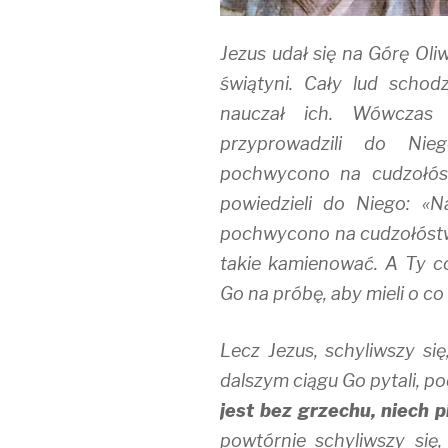
Jezus udał się na Górę Oli
świątyni. Cały lud schodz
nauczał ich. Wówczas 
przyprowadzili do Nie
pochwycono na cudzołóst
powiedzieli do Niego: «N
pochwycono na cudzołóstw
takie kamienować. A Ty co
Go na próbę, aby mieli o co
Lecz Jezus, schyliwszy się
dalszym ciągu Go pytali, podn
jest bez grzechu, niech 
powtórnie schyliwszy się, 