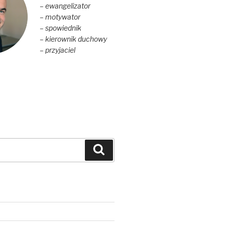
– ewangelizator
– motywator
– spowiednik
– kierownik duchowy
– przyjaciel
Szukaj