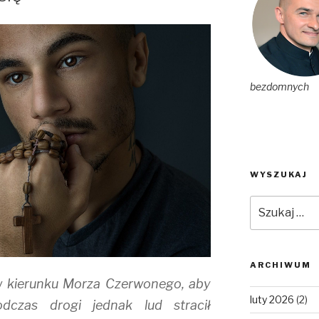
bezdomnych
WYSZUKAJ
Szukaj:
ARCHIWUM
i w kierunku Morza Czerwonego, aby
luty 2026
(2)
dczas drogi jednak lud stracił