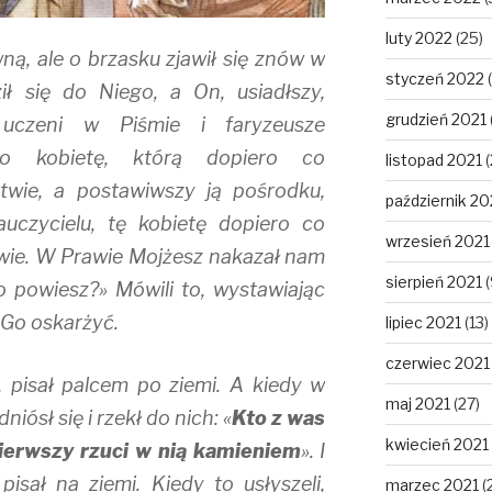
luty 2022
(25)
wną, ale o brzasku zjawił się znów w
styczeń 2022
(
ił się do Niego, a On, usiadłszy,
grudzień 2021
uczeni w Piśmie i faryzeusze
go kobietę, którą dopiero co
listopad 2021
(
wie, a postawiwszy ją pośrodku,
październik 20
auczycielu, tę kobietę dopiero co
wrzesień 2021
ie. W Prawie Mojżesz nakazał nam
sierpień 2021
(
 powiesz?» Mówili to, wystawiając
 Go oskarżyć.
lipiec 2021
(13)
czerwiec 2021
, pisał palcem po ziemi. A kiedy w
maj 2021
(27)
iósł się i rzekł do nich: «
Kto z was
kwiecień 2021
pierwszy rzuci w nią kamieniem
». I
pisał na ziemi. Kiedy to usłyszeli,
marzec 2021
(