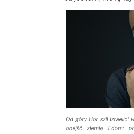
Od góry Hor szli Izraelic
obejść ziemię Edom; po