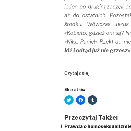
jeden po drugim zaczęli o
aż do ostatnich. Pozostał
środku. Wówczas Jezus, 
«Kobieto, gdzież oni są? Ni
«Nikt, Panie!» Rzekł do nie
Idź i odtąd już nie grzesz
»
Jak
Czytaj dalej
patrzeć
na
Share this:
grzesznika?
C
C
C
l
l
l
i
i
i
c
c
c
k
k
k
Przeczytaj Także:
t
t
t
o
o
o
s
s
s
Prawda o homoseksualizmi
h
h
h