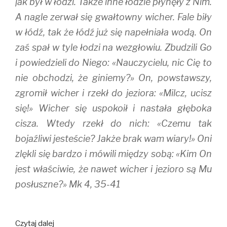
jak był w łodzi. Także inne łodzie płynęły z Nim.
n
n
e
e
n
w
w
e
w
A nagle zerwał się gwałtowny wicher. Fale biły
w
w
i
i
w
n
w łódź, tak że łódź już się napełniała wodą. On
n
i
d
d
n
o
zaś spał w tyle łodzi na wezgłowiu. Zbudzili Go
o
d
w
w
o
)
)
w
i powiedzieli do Niego: «Nauczycielu, nic Cię to
)
nie obchodzi, że giniemy?» On, powstawszy,
zgromił wicher i rzekł do jeziora: «Milcz, ucisz
się!» Wicher się uspokoił i nastała głęboka
cisza. Wtedy rzekł do nich: «Czemu tak
bojaźliwi jesteście? Jakże brak wam wiary!» Oni
zlękli się bardzo i mówili między sobą: «Kim On
jest właściwie, że nawet wicher i jezioro są Mu
posłuszne?» Mk 4, 35-41
Czytaj dalej