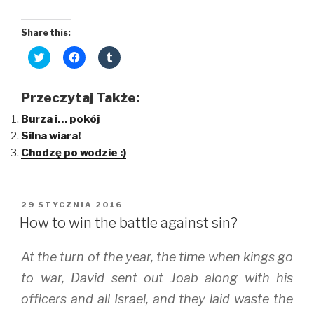
Share this:
C
C
C
l
l
l
i
i
i
c
c
c
k
k
k
Przeczytaj Także:
t
t
t
o
o
o
Burza i… pokój
s
s
s
h
h
h
Silna wiara!
a
a
a
r
r
r
Chodzę po wodzie :)
e
e
e
o
o
o
n
n
n
T
F
T
w
a
u
i
c
m
OPUBLIKOWANE
29 STYCZNIA 2016
t
e
b
W
t
b
l
How to win the battle against sin?
e
o
r
r
o
(
(
k
O
At the turn of the year, the time when kings go
O
(
p
p
O
e
e
p
n
to war, David sent out Joab along with his
n
e
s
s
n
i
officers and all Israel, and they laid waste the
i
s
n
n
i
n