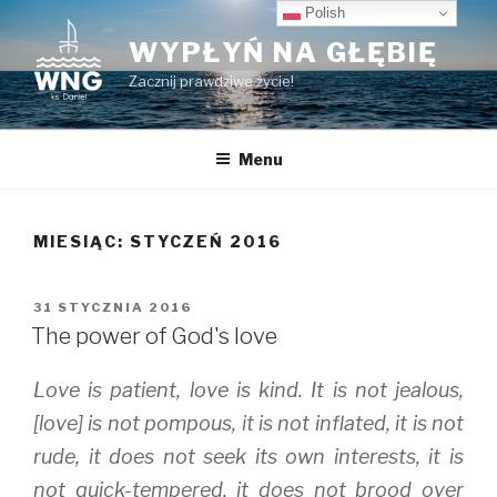
Przeskocz
Polish
do
WYPŁYŃ NA GŁĘBIĘ
treści
Zacznij prawdziwe życie!
Menu
MIESIĄC:
STYCZEŃ 2016
OPUBLIKOWANE
31 STYCZNIA 2016
W
The power of God's love
Love is patient, love is kind. It is not jealous,
[love] is not pompous, it is not inflated, it is not
rude, it does not seek its own interests, it is
not quick-tempered, it does not brood over