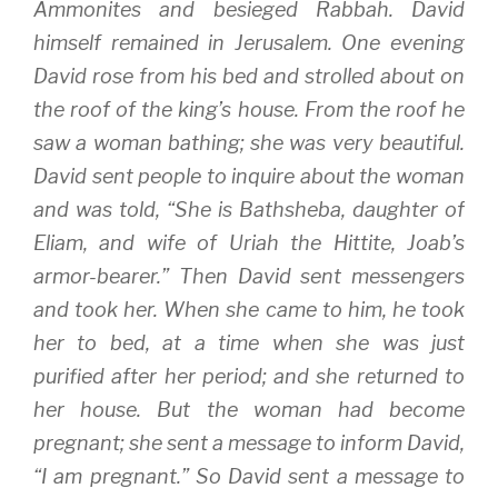
Ammonites and besieged Rabbah. David
n
n
e
e
n
w
w
e
w
himself remained in Jerusalem. One evening
w
w
i
i
w
n
David rose from his bed and strolled about on
n
i
d
d
n
o
the roof of the king’s house. From the roof he
o
d
w
w
o
)
)
w
saw a woman bathing; she was very beautiful.
)
David sent people to inquire about the woman
and was told, “She is Bathsheba, daughter of
Eliam, and wife of Uriah the Hittite, Joab’s
armor-bearer.” Then David sent messengers
and took her. When she came to him, he took
her to bed, at a time when she was just
purified after her period; and she returned to
her house. But the woman had become
pregnant; she sent a message to inform David,
“I am pregnant.” So David sent a message to