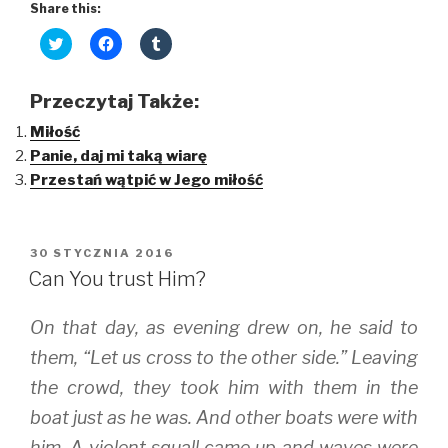
miłość
Share this:
C
C
C
l
l
l
i
i
i
c
c
c
k
k
k
Przeczytaj Także:
t
t
t
o
o
o
Miłość
s
s
s
h
h
h
Panie, daj mi taką wiarę
a
a
a
r
r
r
Przestań wątpić w Jego miłość
e
e
e
o
o
o
n
n
n
T
F
T
w
a
u
i
c
m
OPUBLIKOWANE
30 STYCZNIA 2016
t
e
b
W
t
b
l
Can You trust Him?
e
o
r
r
o
(
(
k
O
On that day, as evening drew on, he said to
O
(
p
p
O
e
e
p
n
them, “Let us cross to the other side.” Leaving
n
e
s
s
n
i
the crowd, they took him with them in the
i
s
n
n
i
n
boat just as he was. And other boats were with
n
n
e
e
n
w
w
e
w
him. A violent squall came up and waves were