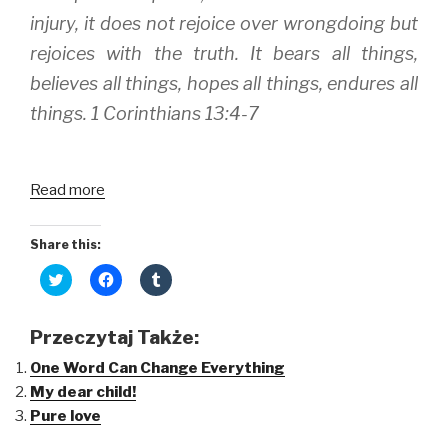
injury, it does not rejoice over wrongdoing but
rejoices with the truth. It bears all things,
believes all things, hopes all things, endures all
things. 1 Corinthians 13:4-7
Read more
Share this:
C
C
C
l
l
l
i
i
i
c
c
c
k
k
k
Przeczytaj Także:
t
t
t
o
o
o
One Word Can Change Everything
s
s
s
h
h
h
My dear child!
a
a
a
r
r
r
Pure love
e
e
e
o
o
o
n
n
n