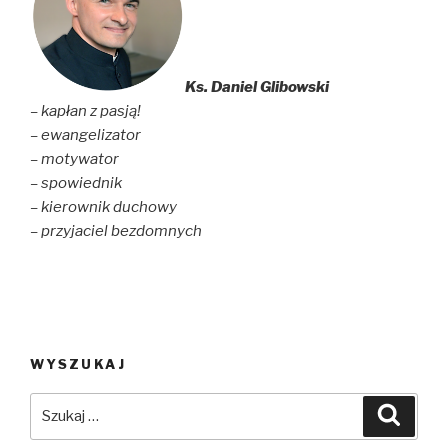
w
e
w
w
w
i
i
w
n
n
i
d
d
n
o
o
d
w
Ks. Daniel Glibowski
w
o
)
)
w
– kapłan z pasją!
)
– ewangelizator
– motywator
– spowiednik
– kierownik duchowy
– przyjaciel bezdomnych
WYSZUKAJ
Szukaj:
Szuka