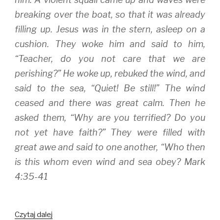
w
w
i
i
w
n
breaking over the boat, so that it was already
n
i
d
d
n
o
filling up. Jesus was in the stern, asleep on a
o
d
w
w
o
)
)
w
cushion. They woke him and said to him,
)
“Teacher, do you not care that we are
perishing?” He woke up, rebuked the wind, and
said to the sea, “Quiet! Be still!” The wind
ceased and there was great calm. Then he
asked them, “Why are you terrified? Do you
not yet have faith?” They were filled with
great awe and said to one another, “Who then
is this whom even wind and sea obey? Mark
4:35-41
Can
Czytaj dalej