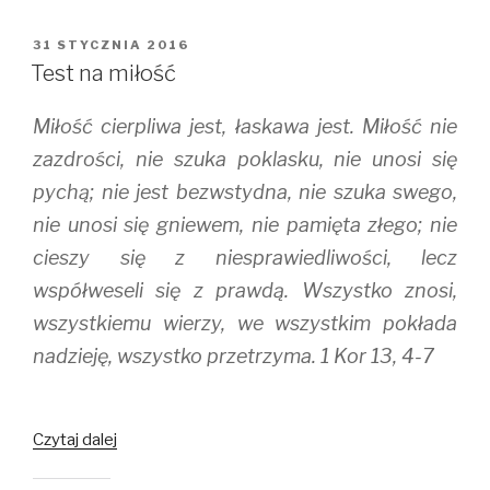
T
F
T
w
a
u
i
c
m
OPUBLIKOWANE
31 STYCZNIA 2016
t
e
b
W
t
b
l
Test na miłość
e
o
r
r
o
(
(
k
O
Miłość cierpliwa jest, łaskawa jest. Miłość nie
O
(
p
p
O
e
e
p
n
zazdrości, nie szuka poklasku, nie unosi się
n
e
s
s
n
i
pychą; nie jest bezwstydna, nie szuka swego,
i
s
n
n
i
n
nie unosi się gniewem, nie pamięta złego; nie
n
n
e
e
n
w
w
e
w
cieszy się z niesprawiedliwości, lecz
w
w
i
i
w
n
współweseli się z prawdą. Wszystko znosi,
n
i
d
d
n
o
wszystkiemu wierzy, we wszystkim pokłada
o
d
w
w
o
)
)
w
nadzieję, wszystko przetrzyma. 1 Kor 13, 4-7
)
Test
Czytaj dalej
na