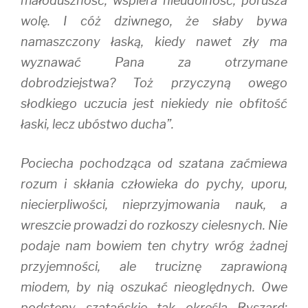
małoduszność, wspiera nieudolność, porusza
wolę. I cóż dziwnego, że słaby bywa
namaszczony łaską, kiedy nawet zły ma
wyznawać Pana za otrzymane
dobrodziejstwa? Toż przyczyną owego
słodkiego uczucia jest niekiedy nie obfitość
łaski, lecz ubóstwo ducha”.
Pociecha pochodząca od szatana zaćmiewa
rozum i skłania człowieka do pychy, uporu,
niecierpliwości, nieprzyjmowania nauk, a
wreszcie prowadzi do rozkoszy cielesnych. Nie
podaje nam bowiem ten chytry wróg żadnej
przyjemności, ale truciznę zaprawioną
miodem, by nią oszukać nieoględnych. Owe
podstępy szatańskie tak określa Ryszard: