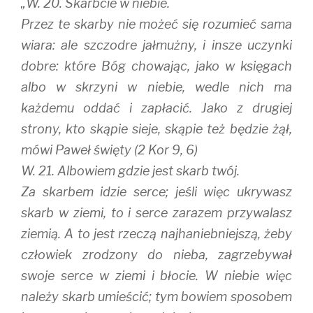
„W. 20. Skarbcie w niebie.
Przez te skarby nie możeć się rozumieć sama
wiara: ale szczodre jałmużny, i insze uczynki
dobre: które Bóg chowając, jako w księgach
albo w skrzyni w niebie, wedle nich ma
każdemu oddać i zapłacić. Jako z drugiej
strony, kto skąpie sieje, skąpie też będzie żął,
mówi Paweł święty (2 Kor 9, 6)
W. 21. Albowiem gdzie jest skarb twój.
Za skarbem idzie serce; jeśli więc ukrywasz
skarb w ziemi, to i serce zarazem przywalasz
ziemią. A to jest rzeczą najhaniebniejszą, żeby
człowiek zrodzony do nieba, zagrzebywał
swoje serce w ziemi i błocie. W niebie więc
należy skarb umieścić; tym bowiem sposobem