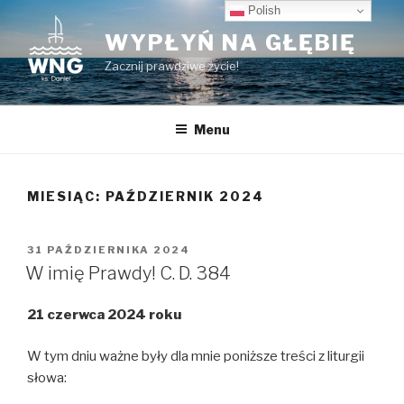
Przeskocz
Polish
do
WYPŁYŃ NA GŁĘBIĘ
treści
Zacznij prawdziwe życie!
Menu
MIESIĄC:
PAŹDZIERNIK 2024
OPUBLIKOWANE
31 PAŹDZIERNIKA 2024
W
W imię Prawdy! C. D. 384
21 czerwca 2024 roku
W tym dniu ważne były dla mnie poniższe treści z liturgii
słowa: