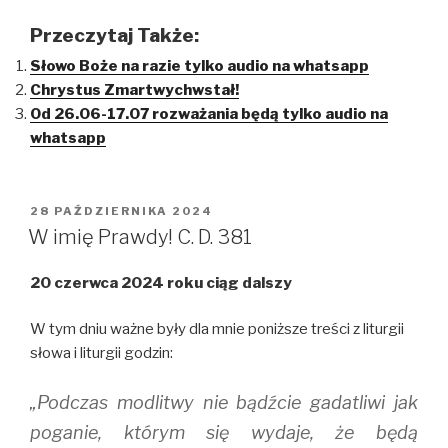
i
i
i
c
c
c
k
k
k
Przeczytaj Także:
t
t
t
o
o
o
Słowo Boże na razie tylko audio na whatsapp
s
s
s
h
h
h
Chrystus Zmartwychwstał!
a
a
a
r
r
r
Od 26.06-17.07 rozważania będą tylko audio na
e
e
e
o
o
o
whatsapp
n
n
n
T
F
T
w
a
u
i
c
m
t
e
b
t
b
l
OPUBLIKOWANE
28 PAŹDZIERNIKA 2024
e
o
r
W
W imię Prawdy! C. D. 381
r
o
(
(
k
O
O
(
p
p
O
e
20 czerwca 2024 roku ciąg dalszy
e
p
n
n
e
s
s
n
i
i
s
n
W tym dniu ważne były dla mnie poniższe treści z liturgii
n
i
n
n
n
e
słowa i liturgii godzin:
e
n
w
w
e
w
w
w
i
„Podczas modlitwy nie bądźcie gadatliwi jak
i
w
n
n
i
d
d
n
o
poganie, którym się wydaje, że będą
o
d
w