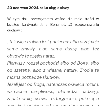
r
o
(
(
k
O
20 czerwca 2024 roku ciąg dalszy
O
(
p
p
O
e
e
p
n
n
e
s
W tym dniu przeczytałem ważne dla mnie treści w
s
n
i
i
s
n
książce kardynała Jana Bona pt. ,,O rozpoznawaniu
n
i
n
n
n
e
duchów”:
e
n
w
w
e
w
w
w
i
„Tak więc trojaka jest pociecha: albo przejmuje
i
w
n
n
i
d
d
n
o
same zmysły, albo samą duszę, albo też
o
d
w
w
o
)
obydwie te części naraz.
)
w
)
Pierwszy rodzaj pochodzi albo od Boga, albo
od szatana, albo z własnej natury. Źródła te
można poznać ze skutków.
Jeżeli jest od Boga, natenczas oświeca rozum,
wzmacnia cierpliwość, utwierdza nadzieję,
zapala wolę, usuwa roztargnienie, pokrzepia
zmysły i odciąga od rzeczy doczesnych, a