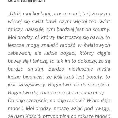
słowa i liturgii godzin:
n
i
n
n
n
e
e
n
w
,,Otóż, moi kochani, proszę pamiętać, że czym
w
e
w
w
w
i
i
w
n
więcej się świat bawi, czym więcej ten świat
n
i
d
d
n
o
tańczy, hałasuje, tym bardziej jest on smutny.
o
d
w
w
o
)
Moi drodzy, ci, którzy tak troszkę się bawią, to
)
w
)
jeszcze mogą znaleźć radość w światowych
zabawach, ale ludzie bogaci, którzy ciągle
bawią się i tańczą, to tak im to dokuczy, że są
bardzo smutni. Bardzo niesłusznie myślą
ludzie biedniejsi, że jeśli ktoś jest bogaty, to
jest szczęśliwszy. Bogactwo nie da szczęścia.
Bogactwo daje bardzo często zupełną nudę.
Co daje szczęście, co daje radość? Wiara daje
radość. Moi drodzy, proszę wziąć pod uwagę,
że nam Kościół przypomina co roku tę radość