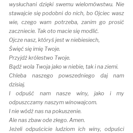
w
o
)
wysłuchani dzięki swemu wielomówstwu. Nie
)
w
)
stawajcie się podobni do nich, bo Ojciec wasz
wie, czego wam potrzeba, zanim go prosić
zaczniecie. Tak oto macie się modlić.
Ojcze nasz, któryś jest w niebiesiech,
Święć się imię Twoje.
Przyjdź królestwo Twoje.
Bądź wola Twoja jako w niebie, tak i na ziemi.
Chleba naszego powszedniego daj nam
dzisiaj.
I odpuść nam nasze winy, jako i my
odpuszczamy naszym winowajcom.
I nie wódź nas na pokuszenie.
Ale nas zbaw ode złego. Amen.
Jeżeli odpuścicie ludziom ich winy, odpuści