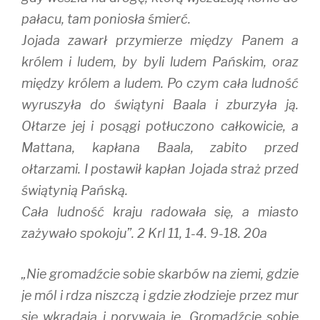
pałacu, tam poniosła śmierć.
Jojada zawarł przymierze między Panem a
królem i ludem, by byli ludem Pańskim, oraz
między królem a ludem. Po czym cała ludność
wyruszyła do świątyni Baala i zburzyła ją.
Ołtarze jej i posągi potłuczono całkowicie, a
Mattana, kapłana Baala, zabito przed
ołtarzami. I postawił kapłan Jojada straż przed
świątynią Pańską.
Cała ludność kraju radowała się, a miasto
zażywało spokoju”. 2 Krl 11, 1-4. 9-18. 20a
„Nie gromadźcie sobie skarbów na ziemi, gdzie
je mól i rdza niszczą i gdzie złodzieje przez mur
się wkradają i porywają je. Gromadźcie sobie