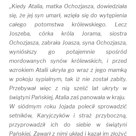
,,Kiedy Atalia, matka Ochozjasza, dowiedziała
się, że jej syn umarł, wzięła się do wytępienia
całego potomstwa królewskiego. Lecz
Joszeba, córka króla Jorama, siostra
Ochozjasza, zabrała Joasza, syna Ochozjasza,
wyniósłszy go potajemnie spośród
mordowanych synów królewskich, i przed
wzrokiem Atalii ukryła go wraz z jego mamką
w pokoju sypialnym, tak iż nie został zabity.
Przebywał więc z nią sześć lat ukryty w
świątyni Pańskiej, Atalia zaś panowała w kraju.
W siódmym roku Jojada polecił sprowadzić
setników, Karyjczyków i straż przyboczną,
przyprowadził ich do siebie w świątyni
Pańskiej. Zawarł z nimi układ i kazał im złożyć