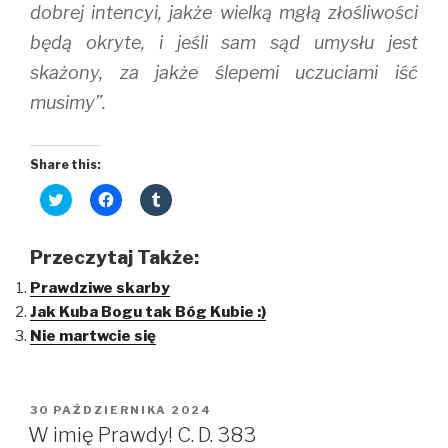
dobrej intencyi, jakże wielką mgłą złośliwości
będą okryte, i jeśli sam sąd umysłu jest
skażony, za jakże ślepemi uczuciami iść
musimy”.
Share this:
C
C
C
l
l
l
i
i
i
c
c
c
k
k
k
Przeczytaj Także:
t
t
t
o
o
o
Prawdziwe skarby
s
s
s
h
h
h
Jak Kuba Bogu tak Bóg Kubie :)
a
a
a
r
r
r
Nie martwcie się
e
e
e
o
o
o
n
n
n
T
F
T
w
a
u
i
c
m
OPUBLIKOWANE
30 PAŹDZIERNIKA 2024
t
e
b
W
t
b
l
W imię Prawdy! C. D. 383
e
o
r