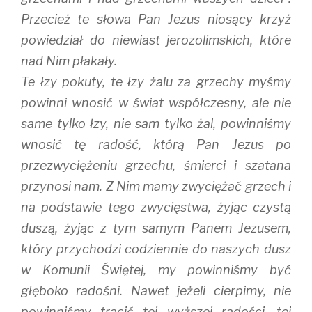
Przecież te słowa Pan Jezus niosący krzyż
powiedział do niewiast jerozolimskich, które
nad Nim płakały.
Te łzy pokuty, te łzy żalu za grzechy myśmy
powinni wnosić w świat współczesny, ale nie
same tylko łzy, nie sam tylko żal, powinniśmy
wnosić tę radość, którą Pan Jezus po
przezwyciężeniu grzechu, śmierci i szatana
przynosi nam. Z Nim mamy zwyciężać grzech i
na podstawie tego zwycięstwa, żyjąc czystą
duszą, żyjąc z tym samym Panem Jezusem,
który przychodzi codziennie do naszych dusz
w Komunii Świętej, my powinniśmy być
głęboko radośni. Nawet jeżeli cierpimy, nie
powinniśmy tracić tej wyższej radości, tej