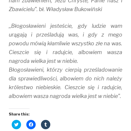
nam zbawieniem, Jezu Chryste, Panie nasz i
Zbawicielu”. bł. Władysław Bukowiński
,,Błogosławieni jesteście, gdy ludzie wam
urągają i prześladują was, i gdy z mego
powodu mówią kłamliwie wszystko złe na was.
Cieszcie się i radujcie, albowiem wasza
nagroda wielka jest w niebie.
Błogosławieni, którzy cierpią prześladowanie
dla sprawiedliwości, albowiem do nich należy
królestwo niebieskie. Cieszcie się i radujcie,
albowiem wasza nagroda wielka jest w niebie”.
Share this:
C
C
C
l
l
l