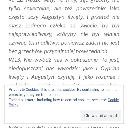
tylko śmiertelne, ale też powszednie: jako
często uczy Augustyn święty. I przetoż nie
masz żadnego człeka na świecie, by był
najsprawiedliwszy, któryby nie był winien
używać tej modlitwy: ponieważ żaden nie jest
bez grzechów, przynajmniej powszednich.
W.13. Nie wwódź nas w pokuszenie. To jest,
niedopuszczaj nas wwodzić: jako i Cyprian
święty i Augustyn czytają. I jako rozumie i
wykłada święty kościół powszechny.
Privacy & Cookies: This site uses cookies. By continuing to use this
Albowiem Bóg nikogo nie kusi, mówi Jakub
website, you agree to their use.
To find out more, including how to control cookies, see here:
Cookie
święty. A tak strzeż się błędu kalwinistów,
Policy
którzy Boga czynią przyczyną i sprawcą
ludzkich grzechów: powiadając że Bóg zwykł