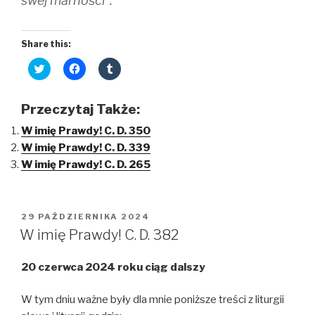
swej marności”.
Share this:
C
C
C
l
l
l
i
i
i
c
c
c
k
k
k
Przeczytaj Także:
t
t
t
o
o
o
W imię Prawdy! C. D. 350
s
s
s
h
h
h
W imię Prawdy! C. D. 339
a
a
a
r
r
r
W imię Prawdy! C. D. 265
e
e
e
o
o
o
n
n
n
T
F
T
w
a
u
i
c
m
OPUBLIKOWANE
29 PAŹDZIERNIKA 2024
t
e
b
W
t
b
l
W imię Prawdy! C. D. 382
e
o
r
r
o
(
(
k
O
20 czerwca 2024 roku ciąg dalszy
O
(
p
p
O
e
e
p
n
n
e
s
W tym dniu ważne były dla mnie poniższe treści z liturgii
s
n
i
i
s
n