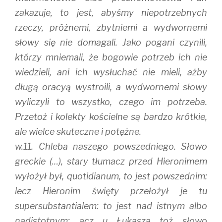
zakazuje, to jest, abyśmy niepotrzebnych
rzeczy, próżnemi, zbytniemi a wydwornemi
słowy się nie domagali. Jako pogani czynili,
którzy mniemali, że bogowie potrzeb ich nie
wiedzieli, ani ich wysłuchać nie mieli, ażby
długą oracyą wystroili, a wydwornemi słowy
wyliczyli to wszystko, czego im potrzeba.
Przetoż i kolekty kościelne są bardzo krótkie,
ale wielce skuteczne i potężne.
w.11. Chleba naszego powszedniego. Słowo
greckie (…), stary tłumacz przed Hieronimem
wyłożył był, quotidianum, to jest powszednim:
lecz Hieronim święty przełożył je tu
supersubstantialem: to jest nad istnym albo
nadistotnym: acz u Łukasza toż słowo