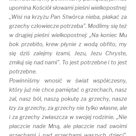
upomina Kościół słowami pieśni wielkopostnej:
„Wisi na krzyżu Pan Stwórca nieba, płakać za
grzechy człowiecze potrzeba”. Modlimy się też
w drugiej pieśni wielkopostnej: „Na koniec Mu
bok przebito, krew płynie z wodą obfito, my
się dziś zalejmy łzami, Jezu, Jezu Chryste,
zmiłuj się nad nami”. To jest potrzebne i to jest
potrzebne.
Powinniśmy wnosić w świat współczesny,
który już nie chce pamiętać o grzechach, nasz
żal, nasz ból, naszą pokutę za grzechy, nasze
łzy za grzechy, za grzechy nie tylko własne, ale
i za grzechy zwłaszcza w swojej rodzinie. „Nie
płaczcie nade Mną, ale płaczcie nad swoimi
grzechami i nad grzechami waszych dzieci”.