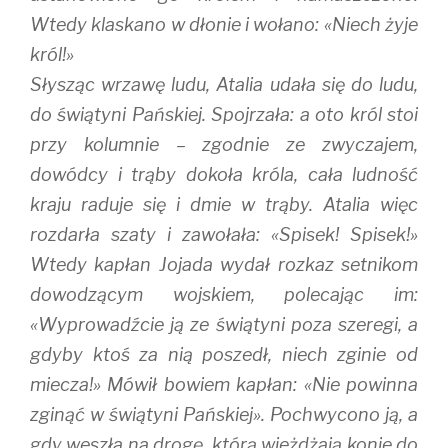
Wtedy klaskano w dłonie i wołano: «Niech żyje
król!»
Słysząc wrzawę ludu, Atalia udała się do ludu,
do świątyni Pańskiej. Spojrzała: a oto król stoi
przy kolumnie – zgodnie ze zwyczajem,
dowódcy i trąby dokoła króla, cała ludność
kraju raduje się i dmie w trąby. Atalia więc
rozdarła szaty i zawołała: «Spisek! Spisek!»
Wtedy kapłan Jojada wydał rozkaz setnikom
dowodzącym wojskiem, polecając im:
«Wyprowadźcie ją ze świątyni poza szeregi, a
gdyby ktoś za nią poszedł, niech zginie od
miecza!» Mówił bowiem kapłan: «Nie powinna
zginąć w świątyni Pańskiej». Pochwycono ją, a
gdy weszła na drogę, którą wjeżdżają konie do