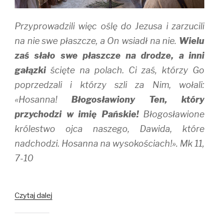
)
w
)
Przyprowadzili więc oślę do Jezusa i zarzucili
na nie swe płaszcze, a On wsiadł na nie.
Wielu
zaś słało swe płaszcze na drodze, a inni
gałązki
ścięte na polach. Ci zaś, którzy Go
poprzedzali i którzy szli za Nim, wołali:
«Hosanna!
Błogosławiony Ten, który
przychodzi w imię Pańskie!
Błogosławione
królestwo ojca naszego, Dawida, które
nadchodzi. Hosanna na wysokościach!». Mk 11,
7-10
Miłość
Czytaj dalej
niezgłębiona