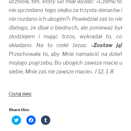
uczniów, ten, który Go miał wydać: «Czemu to
nie sprzedano tego olejku za trzysta denarów i
nie rozdano ich ubogim?» Powiedział zaś to nie
dlatego, że dbał o biednych, ale ponieważ był
złodziejem i mając trzos, wykradał to, co
składano. Na to rzekł Jezus: «
Zostaw ją!
Przechowała to, aby Mnie namaścić na dzień
mojego pogrzebu. Bo ubogich zawsze macie u
siebie, Mnie zaś nie zawsze macie». J 12, 1-8
Niewygodni
Czytaj dalej
świadkowie
Miłości
Share this:
C
C
C
l
l
l
i
i
i
c
c
c