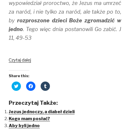
wypowiedział proroctwo, że Jezus ma umrzeć
za naród, i nie tylko za naród, ale także po to,
by
rozproszone dzieci Boże zgromadzić w
jedno
. Tego więc dnia postanowili Go zabić. J
11, 49-53
Zgromadzić
Czytaj dalej
w
jedno
Share this:
C
C
C
l
l
l
i
i
i
c
c
c
k
k
k
Przeczytaj Także:
t
t
t
o
o
o
Jezus jednoczy, a diabeł dzieli
s
s
s
h
h
h
Kogo mam posłać?
a
a
a
r
r
r
Aby byli jedno
e
e
e