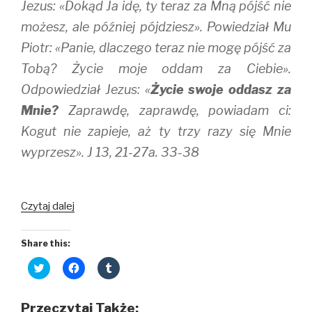
Jezus: «Dokąd Ja idę, ty teraz za Mną pójść nie
możesz, ale później pójdziesz». Powiedział Mu
Piotr: «Panie, dlaczego teraz nie mogę pójść za
Tobą? Życie moje oddam za Ciebie».
Odpowiedział Jezus: «
Życie swoje oddasz za
Mnie?
Zaprawdę, zaprawdę, powiadam ci:
Kogut nie zapieje, aż ty trzy razy się Mnie
wyprzesz». J 13, 21-27a. 33-38
Serce
Czytaj dalej
przy
Sercu
Share this:
C
C
C
l
l
l
i
i
i
c
c
c
k
k
k
Przeczytaj Także:
t
t
t