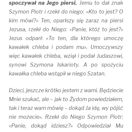
spoczywał na Jego piersi.
Jemu to dał znak
Szymon Piotr i rzekł do niego: «Kto to jest? O
kim mówi?» Ten, oparłszy się zaraz na piersi
Jezusa, rzekł do Niego: «Panie, któż to jest?»
Jezus odparł: «To ten, dla którego umoczę
kawałek chleba i podam mu». Umoczywszy
więc kawałek chleba, wziął i podał Judaszowi,
synowi Szymona Iskarioty. A po spożyciu
kawałka chleba wstąpił w niego Szatan.
Dzieci, jeszcze krótko jestem z wami. Będziecie
Mnie szukać, ale – jak to Żydom powiedziałem,
tak i teraz wam mówię – dokąd Ja idę, wy pójść
nie możecie». Rzekł do Niego Szymon Piotr:
«Panie, dokąd idziesz?» Odpowiedział Mu