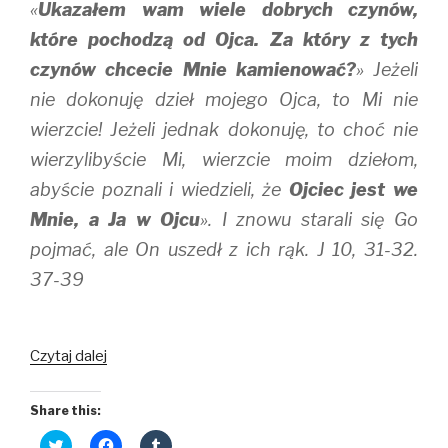
«
Ukazałem wam wiele dobrych czynów,
które pochodzą od Ojca. Za który z tych
czynów chcecie Mnie kamienować?
» Jeżeli
nie dokonuję dzieł mojego Ojca, to Mi nie
wierzcie! Jeżeli jednak dokonuję, to choć nie
wierzylibyście Mi, wierzcie moim dziełom,
abyście poznali i wiedzieli, że
Ojciec jest we
Mnie, a Ja w Ojcu
». I znowu starali się Go
pojmać, ale On uszedł z ich rąk. J 10, 31-32.
37-39
Miłuję
Czytaj dalej
Cię,
Panie,
Share this:
Mocy
C
C
C