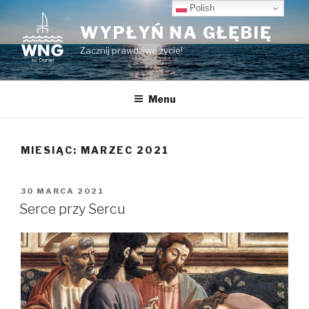
Przeskocz
Polish
do
WYPŁYŃ NA GŁĘBIĘ
treści
Zacznij prawdziwe życie!
Menu
MIESIĄC:
MARZEC 2021
OPUBLIKOWANE
30 MARCA 2021
W
Serce przy Sercu