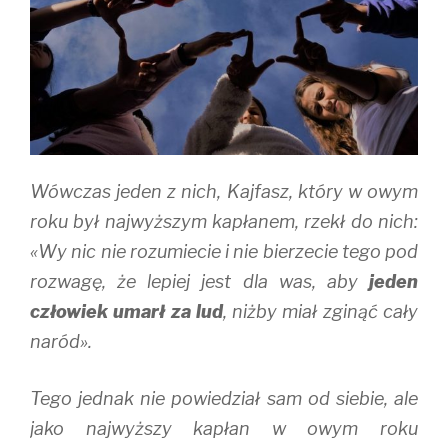
w
w
i
i
w
n
n
i
d
d
n
o
o
d
w
w
o
)
)
w
)
Wówczas jeden z nich, Kajfasz, który w owym
roku był najwyższym kapłanem, rzekł do nich:
«Wy nic nie rozumiecie i nie bierzecie tego pod
rozwagę, że lepiej jest dla was, aby
jeden
człowiek umarł za lud
, niżby miał zginąć cały
naród».
Tego jednak nie powiedział sam od siebie, ale
jako najwyższy kapłan w owym roku