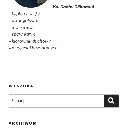
d
n
o
o
d
w
Ks. Daniel Glibowski
w
o
)
)
w
– kapłan z pasją!
)
– ewangelizator
– motywator
– spowiednik
– kierownik duchowy
– przyjaciel bezdomnych
WYSZUKAJ
Szukaj:
Szuka
ARCHIWUM