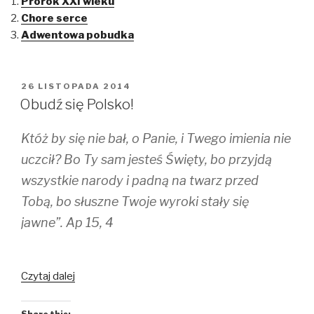
Prorok XXI wieku
s
s
s
h
h
h
Chore serce
a
a
a
r
r
r
Adwentowa pobudka
e
e
e
o
o
o
n
n
n
T
F
T
w
a
u
i
c
m
OPUBLIKOWANE
26 LISTOPADA 2014
t
e
b
W
t
b
l
Obudź się Polsko!
e
o
r
r
o
(
(
k
O
Któż by się nie bał, o Panie, i Twego imienia nie
O
(
p
p
O
e
e
p
n
uczcił? Bo Ty sam jesteś Święty, bo przyjdą
n
e
s
s
n
i
wszystkie narody i padną na twarz przed
i
s
n
n
i
n
Tobą, bo słuszne Twoje wyroki stały się
n
n
e
e
n
w
w
e
w
jawne”. Ap 15, 4
w
w
i
i
w
n
n
i
d
d
n
o
o
d
w
w
o
)
Czytaj dalej
)
w
)