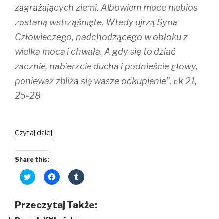
w
e
w
zagrażających ziemi. Albowiem moce niebios
w
w
i
i
w
n
zostaną wstrząśnięte. Wtedy ujrzą Syna
n
i
d
d
n
o
Człowieczego, nadchodzącego w obłoku z
o
d
w
w
o
)
)
w
wielką mocą i chwałą. A gdy się to dziać
)
zacznie, nabierzcie ducha i podnieście głowy,
ponieważ zbliża się wasze odkupienie”. Łk 21,
25-28
Czytaj dalej
Share this:
C
C
C
l
l
l
i
i
i
c
c
c
k
k
k
Przeczytaj Także:
t
t
t
o
o
o