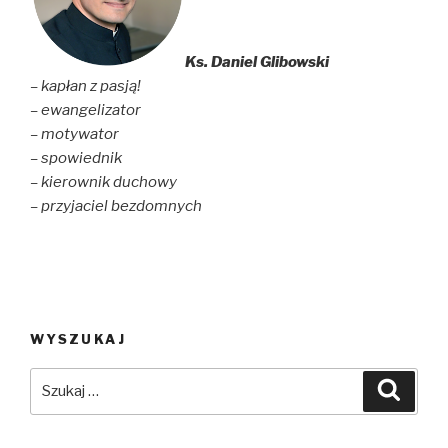
w
w
i
i
w
n
n
i
d
d
n
o
o
d
w
Ks. Daniel Glibowski
w
o
)
)
w
– kapłan z pasją!
)
– ewangelizator
– motywator
– spowiednik
– kierownik duchowy
– przyjaciel bezdomnych
WYSZUKAJ
Szukaj:
Szuka