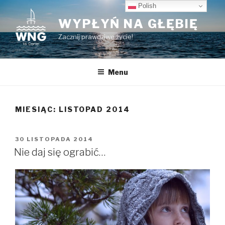
Przeskocz
Polish
do
WYPŁYŃ NA GŁĘBIĘ
treści
Zacznij prawdziwe życie!
Menu
MIESIĄC:
LISTOPAD 2014
OPUBLIKOWANE
30 LISTOPADA 2014
W
Nie daj się ograbić…