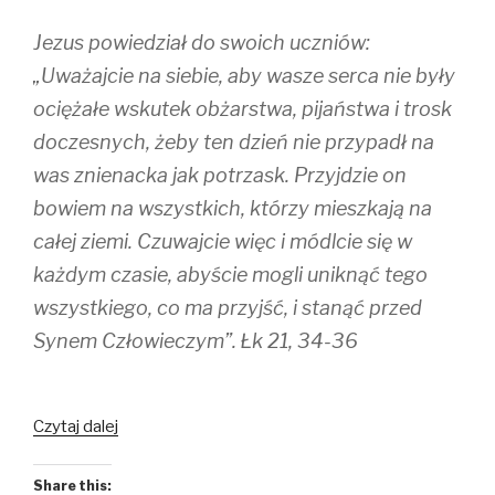
r
o
(
(
k
O
Jezus powiedział do swoich uczniów:
O
(
p
p
O
e
e
p
n
„Uważajcie na siebie, aby wasze serca nie były
n
e
s
s
n
i
ociężałe wskutek obżarstwa, pijaństwa i trosk
i
s
n
n
i
n
doczesnych, żeby ten dzień nie przypadł na
n
n
e
e
n
w
w
e
w
was znienacka jak potrzask. Przyjdzie on
w
w
i
i
w
n
bowiem na wszystkich, którzy mieszkają na
n
i
d
d
n
o
całej ziemi. Czuwajcie więc i módlcie się w
o
d
w
w
o
)
)
w
każdym czasie, abyście mogli uniknąć tego
)
wszystkiego, co ma przyjść, i stanąć przed
Synem Człowieczym”. Łk 21, 34-36
Czytaj dalej
Share this: