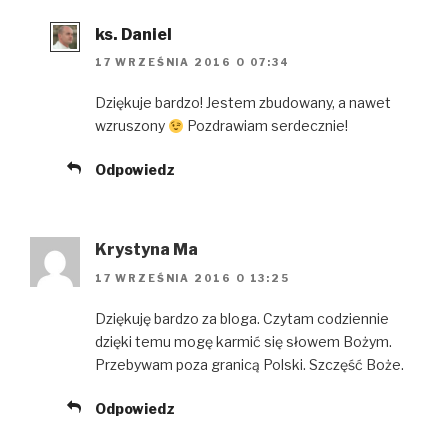
n
n
e
e
n
w
w
e
w
ks. Daniel
w
w
i
i
w
n
17 WRZEŚNIA 2016 O 07:34
n
i
d
d
n
o
o
d
w
Dziękuje bardzo! Jestem zbudowany, a nawet
w
o
)
)
w
wzruszony
Pozdrawiam serdecznie!
)
Odpowiedz
Krystyna Ma
17 WRZEŚNIA 2016 O 13:25
Dziękuję bardzo za bloga. Czytam codziennie
dzięki temu mogę karmić się słowem Bożym.
Przebywam poza granicą Polski. Szczęść Boże.
Odpowiedz