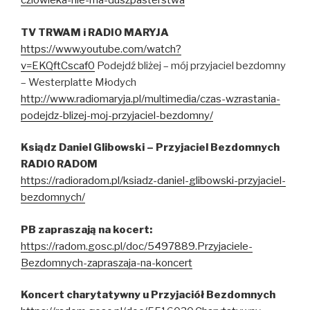
czlowieka-nie-ma-duszpasterstwa
TV TRWAM i RADIO MARYJA
https://www.youtube.com/watch?
v=EKQftCscaf0
Podejdź bliżej – mój przyjaciel bezdomny
– Westerplatte Młodych
http://www.radiomaryja.pl/multimedia/czas-wzrastania-
podejdz-blizej-moj-przyjaciel-bezdomny/
Ksiądz Daniel Glibowski – Przyjaciel Bezdomnych
RADIO RADOM
https://radioradom.pl/ksiadz-daniel-glibowski-przyjaciel-
bezdomnych/
PB zapraszają na kocert:
https://radom.gosc.pl/doc/5497889.Przyjaciele-
Bezdomnych-zapraszaja-na-koncert
Koncert charytatywny u Przyjaciół Bezdomnych