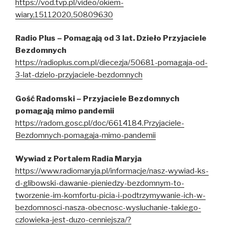
https://vod.tvp.pl/video/okiem-
wiary,15112020,50809630
Radio Plus – Pomagają od 3 lat. Dzieło Przyjaciele
Bezdomnych
https://radioplus.com.pl/diecezja/50681-pomagaja-od-
3-lat-dzielo-przyjaciele-bezdomnych
Gość Radomski – Przyjaciele Bezdomnych
pomagają mimo pandemii
https://radom.gosc.pl/doc/6614184.Przyjaciele-
Bezdomnych-pomagaja-mimo-pandemii
Wywiad z Portalem Radia Maryja
https://www.radiomaryja.pl/informacje/nasz-wywiad-ks-
d-glibowski-dawanie-pieniedzy-bezdomnym-to-
tworzenie-im-komfortu-picia-i-podtrzymywanie-ich-w-
bezdomnosci-nasza-obecnosc-wysluchanie-takiego-
czlowieka-jest-duzo-cenniejsza/?