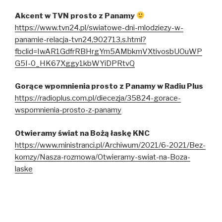
Akcent w TVN prosto z Panamy
https://www.tvn24.pl/swiatowe-dni-mlodziezy-w-
panamie-relacja-tvn24,902713,s.html?
fbclid=IwAR1GdfrRBHrgYm5AMbkmVXtivosbUOuWP
G5I-0_HK67Xggy1kbWYiDPRtvQ
Gorące wpomnienia prosto z Panamy w Radiu Plus
https://radioplus.com.pl/diecezja/35824-gorace-
wspomnienia-prosto-z-panamy
Otwieramy świat na Bożą łaskę KNC
https://www.ministranci.pl/Archiwum/2021/6-2021/Bez-
komzy/Nasza-rozmowa/Otwieramy-swiat-na-Boza-
laske