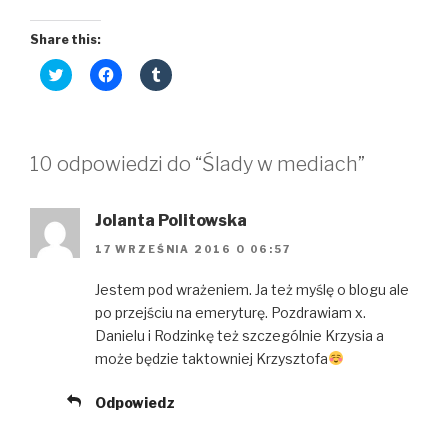
Share this:
C
C
C
l
l
l
i
i
i
c
c
c
k
k
k
t
t
t
o
o
o
10 odpowiedzi do “Ślady w mediach”
s
s
s
h
h
h
a
a
a
r
r
r
e
e
e
Jolanta Politowska
o
o
o
n
n
n
17 WRZEŚNIA 2016 O 06:57
T
F
T
w
a
u
i
c
m
Jestem pod wrażeniem. Ja też myślę o blogu ale
t
e
b
t
b
l
po przejściu na emeryturę. Pozdrawiam x.
e
o
r
r
o
(
Danielu i Rodzinkę też szczególnie Krzysia a
(
k
O
O
(
p
może będzie taktowniej Krzysztofa
p
O
e
e
p
n
n
e
s
Odpowiedz
s
n
i
i
s
n
n
i
n