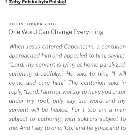
Żeby Polska była Polską!
e
e
e
o
o
o
n
n
n
T
F
T
w
a
u
i
c
m
OPUBLIKOWANE
28 LISTOPADA 2016
t
e
b
W
t
b
l
One Word Can Change Everything
e
o
r
r
o
(
(
k
O
When Jesus entered Capernaum, a centurion
O
(
p
p
O
e
e
p
n
approached him and appealed to him, saying,
n
e
s
s
n
i
“Lord, my servant is lying at home paralyzed,
i
s
n
n
i
n
suffering dreadfully.” He said to him, “I will
n
n
e
e
n
w
w
e
w
come and cure him.” The centurion said in
w
w
i
i
w
n
reply, “Lord, I am not worthy to have you enter
n
i
d
d
n
o
under my roof; only say the word and my
o
d
w
w
o
)
)
w
servant will be healed. For I too am a man
)
subject to authority, with soldiers subject to
me. And I say to one, ‘Go,’ and he goes; and to