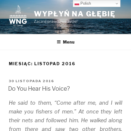
Przeskocz
Polish
do
WYPŁYŃ NA GŁĘBIĘ
treści
Zacznij prawdziwe życie!
Menu
MIESIĄC:
LISTOPAD 2016
OPUBLIKOWANE
30 LISTOPADA 2016
W
Do You Hear His Voice?
He said to them, “Come after me, and I will
make you fishers of men.” At once they left
their nets and followed him. He walked along
from there and saw two other brothers,