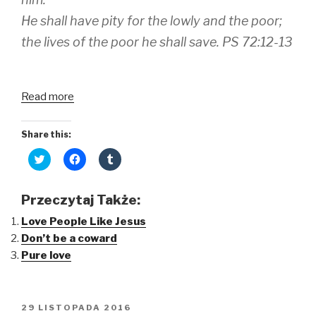
i
s
n
n
i
n
He shall have pity for the lowly and the poor;
n
n
e
e
n
w
w
e
w
the lives of the poor he shall save. PS 72:12-13
w
w
i
i
w
n
n
i
d
d
n
o
o
d
w
w
o
)
Read more
)
w
)
Share this:
C
C
C
l
l
l
i
i
i
c
c
c
k
k
k
Przeczytaj Także:
t
t
t
o
o
o
Love People Like Jesus
s
s
s
h
h
h
Don’t be a coward
a
a
a
r
r
r
Pure love
e
e
e
o
o
o
n
n
n
T
F
T
w
a
u
i
c
m
OPUBLIKOWANE
29 LISTOPADA 2016
t
e
b