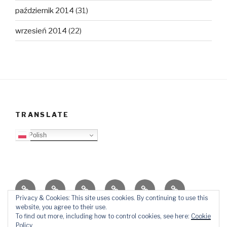
październik 2014
(31)
wrzesień 2014
(22)
TRANSLATE
Polish
O
Top
Ewangelizacja
Father
Video
PB
blogu
Lista
Daniel
Blog
Privacy & Cookies: This site uses cookies. By continuing to use this
website, you agree to their use.
Kontakt
Ślady
To find out more, including how to control cookies, see here:
Cookie
w
Policy