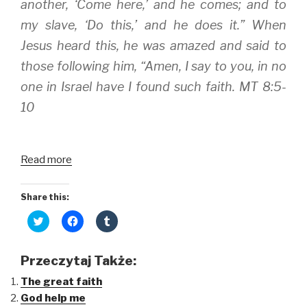
another, ‘Come here,’ and he comes; and to
my slave, ‘Do this,’ and he does it.” When
Jesus heard this, he was amazed and said to
those following him, “Amen, I say to you, in no
one in Israel have I found such faith. MT 8:5-
10
Read more
Share this:
C
C
C
l
l
l
i
i
i
c
c
c
k
k
k
Przeczytaj Także:
t
t
t
o
o
o
The great faith
s
s
s
h
h
h
God help me
a
a
a