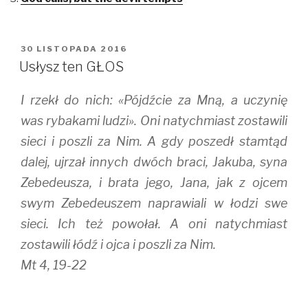
e
e
e
o
o
o
n
n
n
T
F
T
w
a
u
i
c
m
OPUBLIKOWANE
30 LISTOPADA 2016
t
e
b
W
t
b
l
Usłysz ten GŁOS
e
o
r
r
o
(
(
k
O
I rzekł do nich: «Pójdźcie za Mną, a uczynię
O
(
p
p
O
e
e
p
n
was rybakami ludzi». Oni natychmiast zostawili
n
e
s
s
n
i
sieci i poszli za Nim. A gdy poszedł stamtąd
i
s
n
n
i
n
dalej, ujrzał innych dwóch braci, Jakuba, syna
n
n
e
e
n
w
w
e
w
Zebedeusza, i brata jego, Jana, jak z ojcem
w
w
i
i
w
n
swym Zebedeuszem naprawiali w łodzi swe
n
i
d
d
n
o
sieci. Ich też powołał. A oni natychmiast
o
d
w
w
o
)
)
w
zostawili łódź i ojca i poszli za Nim.
)
Mt 4, 19-22