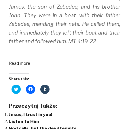
James, the son of Zebedee, and his brother
John. They were in a boat, with their father
Zebedee, mending their nets. He called them,
and immediately they left their boat and their
father and followed him. MT 4:19-22
Read more
Share this:
C
C
C
l
l
l
i
i
i
c
c
c
k
k
k
Przeczytaj Także:
t
t
t
o
o
o
Jesus, I trust in you!
s
s
s
h
h
h
Listen To Him
a
a
a
r
r
r
God calls, but the devil tempts