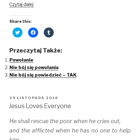
Czytaj dalej
Share this:
C
C
C
l
l
l
i
i
i
c
c
c
k
k
k
Przeczytaj Także:
t
t
t
o
o
o
Powołanie
s
s
s
h
h
h
Nie bój się powołania
a
a
a
r
r
r
Nie bój się powiedzieć – TAK
e
e
e
o
o
o
n
n
n
T
F
T
w
a
u
i
c
m
OPUBLIKOWANE
29 LISTOPADA 2016
t
e
b
W
t
b
l
Jesus Loves Everyone
e
o
r
r
o
(
(
k
O
He shall rescue the poor when he cries out,
O
(
p
p
O
e
e
p
n
and the afflicted when he has no one to help
n
e
s
s
n
i
him.