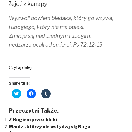
W
t
b
l
Zejdź z kanapy
e
o
r
r
o
(
(
k
O
Wyzwoli bowiem biedaka, który go wzywa,
O
(
p
p
O
e
e
p
n
i ubogiego, który nie ma opieki.
n
e
s
s
n
i
Zmiłuje się nad biednym i ubogim,
i
s
n
n
i
n
nędzarza ocali od śmierci. Ps 72, 12-13
n
n
e
e
n
w
w
e
w
w
w
i
i
w
n
n
i
d
Czytaj dalej
d
n
o
o
d
w
w
o
)
)
w
)
Share this:
C
C
C
l
l
l
i
i
i
c
c
c
k
k
k
Przeczytaj Także:
t
t
t
o
o
o
Z Bogiem przez bloki
s
s
s
h
h
h
Młodzi, którzy nie wstydzą się Boga
a
a
a
r
r
r