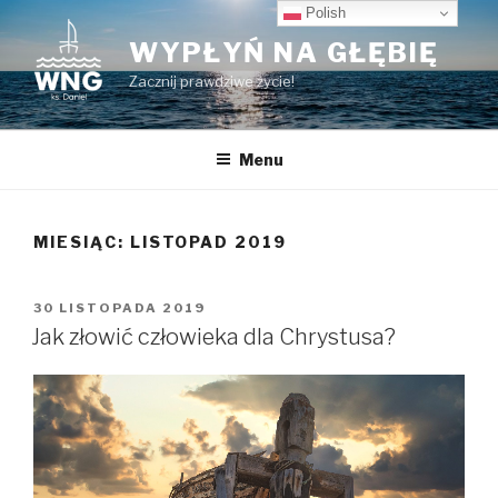
Przeskocz
Polish
do
WYPŁYŃ NA GŁĘBIĘ
treści
Zacznij prawdziwe życie!
Menu
MIESIĄC:
LISTOPAD 2019
OPUBLIKOWANE
30 LISTOPADA 2019
W
Jak złowić człowieka dla Chrystusa?