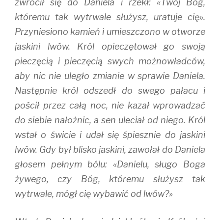
zwrócił się do Daniela i rzekł: «Twój Bóg,
któremu tak wytrwale służysz, uratuje cię».
Przyniesiono kamień i umieszczono w otworze
jaskini lwów. Król opieczętował go swoją
pieczęcią i pieczęcią swych możnowładców,
aby nic nie uległo zmianie w sprawie Daniela.
Następnie król odszedł do swego pałacu i
pościł przez całą noc, nie kazał wprowadzać
do siebie nałożnic, a sen uleciał od niego. Król
wstał o świcie i udał się śpiesznie do jaskini
lwów. Gdy był blisko jaskini, zawołał do Daniela
głosem pełnym bólu: «Danielu, sługo Boga
żywego, czy Bóg, któremu służysz tak
wytrwale, mógł cię wybawić od lwów?»