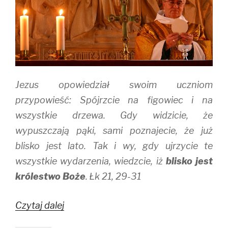
e
n
w
w
e
w
w
w
i
i
w
n
n
i
d
d
n
o
o
d
w
w
o
)
)
w
)
Jezus opowiedział swoim uczniom
przypowieść: Spójrzcie na figowiec i na
wszystkie drzewa. Gdy widzicie, że
wypuszczają pąki, sami poznajecie, że już
blisko jest lato. Tak i wy, gdy ujrzycie te
wszystkie wydarzenia, wiedzcie, iż
blisko jest
królestwo Boże
. Łk 21, 29-31
Bliskie
Czytaj dalej
królestwo