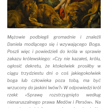
w
e
w
w
w
i
i
w
n
n
i
d
d
n
o
o
d
w
w
o
)
)
w
)
Mężowie podbiegli gromadnie i znaleźli
Daniela modlącego się i wzywającego Boga.
Poszli więc i powiedzieli do króla w sprawie
zakazu królewskiego: «Czy nie kazałeś, królu,
ogłosić dekretu, że ktokolwiek prosiłby w
ciągu trzydziestu dni o coś jakiegokolwiek
boga lub człowieka poza tobą, ma być
wrzucony do jaskini lwów?» W odpowiedzi król
rzekł: «Sprawę rozstrzygnięto według
nienaruszalnego prawa Medów i Persów». Na