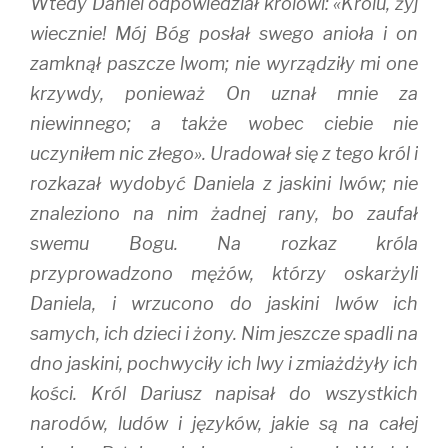
Wtedy Daniel odpowiedział królowi: «Królu, żyj
wiecznie! Mój Bóg posłał swego anioła i on
zamknął paszcze lwom; nie wyrządziły mi one
krzywdy, ponieważ On uznał mnie za
niewinnego; a także wobec ciebie nie
uczyniłem nic złego». Uradował się z tego król i
rozkazał wydobyć Daniela z jaskini lwów; nie
znaleziono na nim żadnej rany, bo zaufał
swemu Bogu. Na rozkaz króla
przyprowadzono mężów, którzy oskarżyli
Daniela, i wrzucono do jaskini lwów ich
samych, ich dzieci i żony. Nim jeszcze spadli na
dno jaskini, pochwyciły ich lwy i zmiażdżyły ich
kości. Król Dariusz napisał do wszystkich
narodów, ludów i języków, jakie są na całej