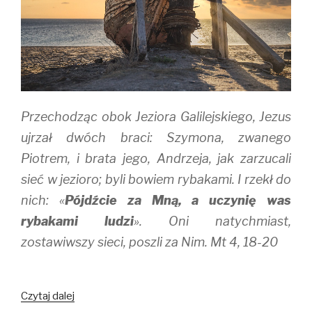
Przechodząc obok Jeziora Galilejskiego, Jezus
ujrzał dwóch braci: Szymona, zwanego
Piotrem, i brata jego, Andrzeja, jak zarzucali
sieć w jezioro; byli bowiem rybakami. I rzekł do
nich: «
Pójdźcie za Mną, a uczynię was
rybakami ludzi
». Oni natychmiast,
zostawiwszy sieci, poszli za Nim. Mt 4, 18-20
Jak
Czytaj dalej
złowić