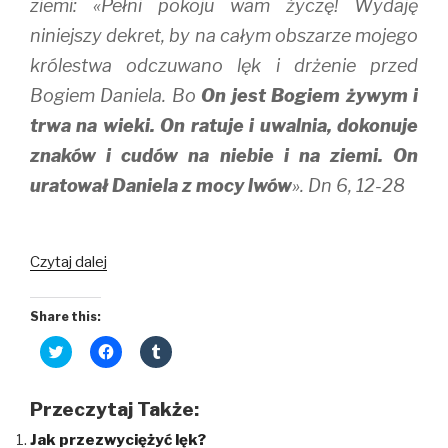
ziemi: «Pełni pokoju wam życzę! Wydaję
niniejszy dekret, by na całym obszarze mojego
królestwa odczuwano lęk i drżenie przed
Bogiem Daniela. Bo
On jest Bogiem żywym i
trwa na wieki. On ratuje i uwalnia, dokonuje
znaków i cudów na niebie i na ziemi. On
uratował Daniela z mocy lwów
». Dn 6, 12-28
Zło
Czytaj dalej
atakuje,
a
Share this:
Bóg
C
C
C
ratuje
l
l
l
i
i
i
c
c
c
k
k
k
Przeczytaj Także:
t
t
t
o
o
o
Jak przezwyciężyć lęk?
s
s
s