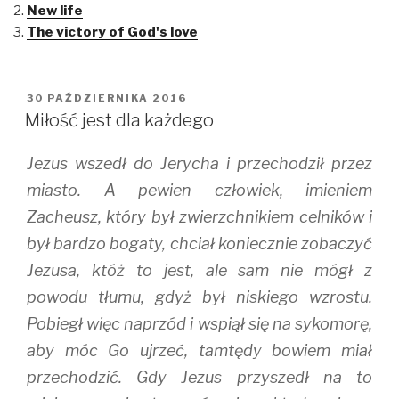
h
h
h
New life
a
a
a
r
r
r
The victory of God's love
e
e
e
o
o
o
n
n
n
T
F
T
w
a
u
i
c
m
OPUBLIKOWANE
30 PAŹDZIERNIKA 2016
t
e
b
W
t
b
l
Miłość jest dla każdego
e
o
r
r
o
(
(
k
O
Jezus wszedł do Jerycha i przechodził przez
O
(
p
p
O
e
e
p
n
miasto. A pewien człowiek, imieniem
n
e
s
s
n
i
Zacheusz, który był zwierzchnikiem celników i
i
s
n
n
i
n
był bardzo bogaty, chciał koniecznie zobaczyć
n
n
e
e
n
w
w
e
w
Jezusa, któż to jest, ale sam nie mógł z
w
w
i
i
w
n
powodu tłumu, gdyż był niskiego wzrostu.
n
i
d
d
n
o
Pobiegł więc naprzód i wspiął się na sykomorę,
o
d
w
w
o
)
)
w
aby móc Go ujrzeć, tamtędy bowiem miał
)
przechodzić. Gdy Jezus przyszedł na to