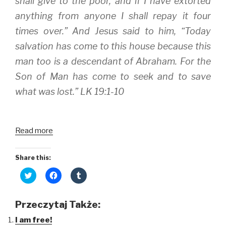
shall give to the poor, and if I have extorted
anything from anyone I shall repay it four
times over.” And Jesus said to him, “Today
salvation has come to this house because this
man too is a descendant of Abraham. For the
Son of Man has come to seek and to save
what was lost.” LK 19:1-10
Read more
Share this:
C
C
C
l
l
l
i
i
i
c
c
c
k
k
k
Przeczytaj Także:
t
t
t
o
o
o
I am free!
s
s
s