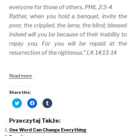
everyone for those of others. PHIL 2:3-4
Rather, when you hold a banquet, invite the
poor, the crippled, the lame, the blind; blessed
indeed will you be because of their inability to
repay you. For you will be repaid at the
resurrection of the righteous.” LK 14:13-14
Read more
Share this:
C
C
C
l
l
l
i
i
i
c
c
c
k
k
k
Przeczytaj Także:
t
t
t
o
o
o
One Word Can Change Everything
s
s
s
h
h
h