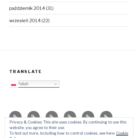
październik 2014
(31)
wrzesień 2014
(22)
TRANSLATE
Polish
O
Top
Ewangelizacja
Father
Video
PB
blogu
Lista
Daniel
Blog
Privacy & Cookies: This site uses cookies. By continuing to use this
website, you agree to their use.
Kontakt
Ślady
To find out more, including how to control cookies, see here:
Cookie
w