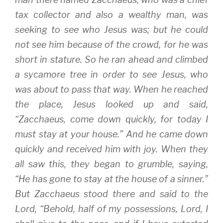
i
s
n
n
i
n
tax collector and also a wealthy man, was
n
n
e
e
n
w
w
e
w
seeking to see who Jesus was; but he could
w
w
i
i
w
n
not see him because of the crowd, for he was
n
i
d
d
n
o
short in stature. So he ran ahead and climbed
o
d
w
w
o
)
)
w
a sycamore tree in order to see Jesus, who
)
was about to pass that way. When he reached
the place, Jesus looked up and said,
“Zacchaeus, come down quickly, for today I
must stay at your house.” And he came down
quickly and received him with joy. When they
all saw this, they began to grumble, saying,
“He has gone to stay at the house of a sinner.”
But Zacchaeus stood there and said to the
Lord, “Behold, half of my possessions, Lord, I