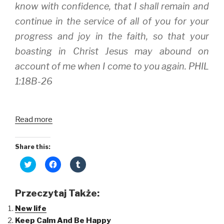
know with confidence, that I shall remain and
continue in the service of all of you for your
progress and joy in the faith, so that your
boasting in Christ Jesus may abound on
account of me when I come to you again. PHIL
1:18B-26
Read more
Share this:
C
C
C
l
l
l
i
i
i
c
c
c
k
k
k
Przeczytaj Także:
t
t
t
o
o
o
New life
s
s
s
h
h
h
Keep Calm And Be Happy
a
a
a