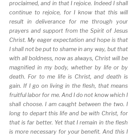
s
n
i
proclaimed, and in that I rejoice. Indeed I shall
i
s
n
n
i
n
continue to rejoice, for I know that this will
n
n
e
e
n
w
w
e
w
result in deliverance for me through your
w
w
i
i
w
n
prayers and support from the Spirit of Jesus
n
i
d
d
n
o
Christ. My eager expectation and hope is that
o
d
w
w
o
)
)
w
I shall not be put to shame in any way, but that
)
with all boldness, now as always, Christ will be
magnified in my body, whether by life or by
death. For to me life is Christ, and death is
gain. If I go on living in the flesh, that means
fruitful labor for me. And I do not know which I
shall choose. I am caught between the two. I
long to depart this life and be with Christ, for
that is far better. Yet that I remain in the flesh
is more necessary for your benefit. And this I