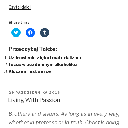
Czytaj dalej
Share this:
C
C
C
l
l
l
i
i
i
c
c
c
k
k
k
Przeczytaj Także:
t
t
t
o
o
o
Uzdrowienie z lęku i materializmu
s
s
s
h
h
h
Jezus w bezdomnym alkoholiku
a
a
a
r
r
r
Kluczem jest serce
e
e
e
o
o
o
n
n
n
T
F
T
w
a
u
i
c
m
OPUBLIKOWANE
29 PAŹDZIERNIKA 2016
t
e
b
W
t
b
l
Living With Passion
e
o
r
r
o
(
(
k
O
Brothers and sisters: As long as in every way,
O
(
p
p
O
e
e
p
n
whether in pretense or in truth, Christ is being
n
e
s