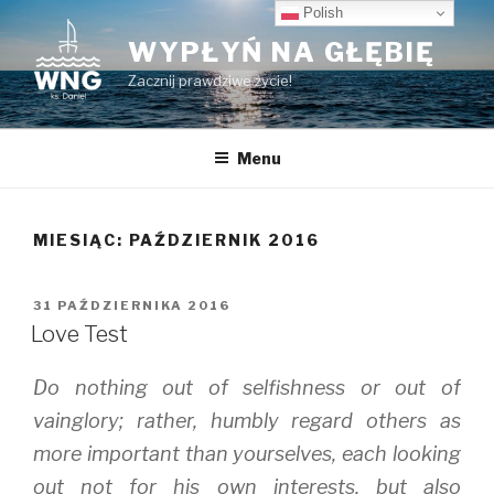
Przeskocz
Polish
do
WYPŁYŃ NA GŁĘBIĘ
treści
Zacznij prawdziwe życie!
Menu
MIESIĄC:
PAŹDZIERNIK 2016
OPUBLIKOWANE
31 PAŹDZIERNIKA 2016
W
Love Test
Do nothing out of selfishness or out of
vainglory; rather, humbly regard others as
more important than yourselves, each looking
out not for his own interests, but also