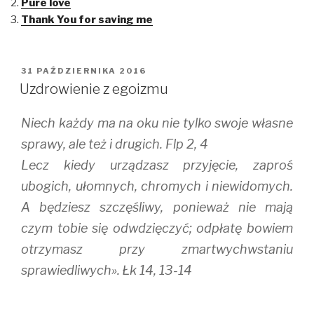
Pure love
a
a
a
r
r
r
Thank You for saving me
e
e
e
o
o
o
n
n
n
T
F
T
w
a
u
i
c
m
OPUBLIKOWANE
31 PAŹDZIERNIKA 2016
t
e
b
W
t
b
l
Uzdrowienie z egoizmu
e
o
r
r
o
(
(
k
O
Niech każdy ma na oku nie tylko swoje własne
O
(
p
p
O
e
e
p
n
sprawy, ale też i drugich. Flp 2, 4
n
e
s
s
n
i
Lecz kiedy urządzasz przyjęcie, zaproś
i
s
n
n
i
n
ubogich, ułomnych, chromych i niewidomych.
n
n
e
e
n
w
w
e
w
A będziesz szczęśliwy, ponieważ nie mają
w
w
i
i
w
n
czym tobie się odwdzięczyć; odpłatę bowiem
n
i
d
d
n
o
otrzymasz przy zmartwychwstaniu
o
d
w
w
o
)
)
w
sprawiedliwych». Łk 14, 13-14
)