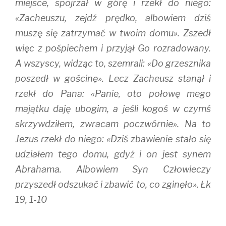
miejsce, spojrzał w górę i rzekł do niego:
«Zacheuszu, zejdź prędko, albowiem dziś
muszę się zatrzymać w twoim domu». Zszedł
więc z pośpiechem i przyjął Go rozradowany.
A wszyscy, widząc to, szemrali: «Do grzesznika
poszedł w gościnę». Lecz Zacheusz stanął i
rzekł do Pana: «Panie, oto połowę mego
majątku daję ubogim, a jeśli kogoś w czymś
skrzywdziłem, zwracam poczwórnie». Na to
Jezus rzekł do niego: «Dziś zbawienie stało się
udziałem tego domu, gdyż i on jest synem
Abrahama. Albowiem Syn Człowieczy
przyszedł odszukać i zbawić to, co zginęło». Łk
19, 1-10