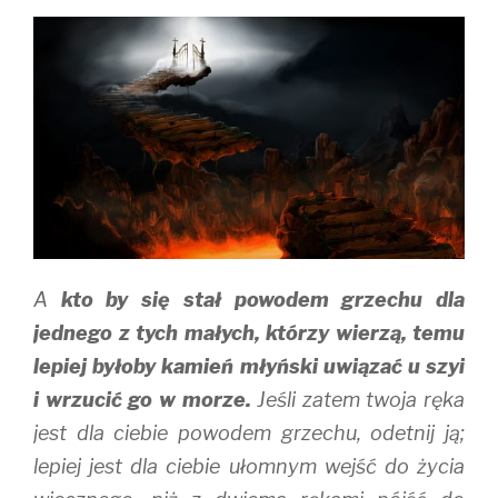
r
o
(
(
k
O
O
(
p
p
O
e
e
p
n
n
e
s
s
n
i
i
s
n
n
i
n
n
n
e
e
n
w
w
e
w
w
w
i
i
w
n
n
i
d
d
n
o
o
d
w
w
o
)
)
w
)
A
kto by się stał powodem grzechu dla
jednego z tych małych, którzy wierzą, temu
lepiej byłoby kamień młyński uwiązać u szyi
i wrzucić go w morze.
Jeśli zatem twoja ręka
jest dla ciebie powodem grzechu, odetnij ją;
lepiej jest dla ciebie ułomnym wejść do życia