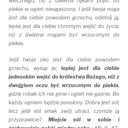
wiecznego, niż z dwiema rękami pójść do
piekła w ogień nieugaszony. I jeśli twoja noga
jest dla ciebie powodem grzechu, odetnij ją;
lepiej jest dla ciebie chromym wejść do życia,
niż z dwiema nogami być wrzuconym do
piekła.
Jeśli twoje oko jest dla ciebie powodem
grzechu, wyłup je;
lepiej jest dla ciebie
jednookim wejść do królestwa Bożego, niż z
dwojgiem oczu być wrzuconym do piekła
,
gdzie robak ich nie ginie i ogień nie gaśnie. Bo
każdy ogniem będzie posolony. Dobra jest sól;
lecz jeśli sól smak swój utraci, czymże ją
przyprawicie?
Miejcie sól w sobie i