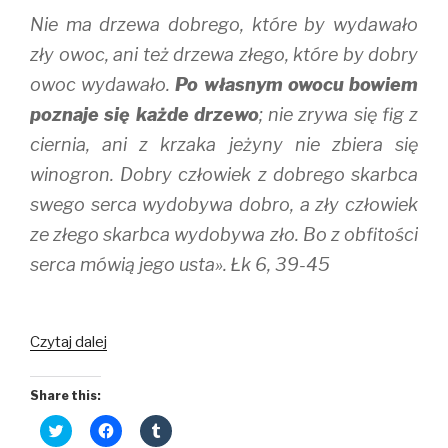
Nie ma drzewa dobrego, które by wydawało
zły owoc, ani też drzewa złego, które by dobry
owoc wydawało.
Po własnym owocu bowiem
poznaje się każde drzewo
; nie zrywa się fig z
ciernia, ani z krzaka jeżyny nie zbiera się
winogron. Dobry człowiek z dobrego skarbca
swego serca wydobywa dobro, a zły człowiek
ze złego skarbca wydobywa zło. Bo z obfitości
serca mówią jego usta». Łk 6, 39-45
Usuń
Czytaj dalej
belkę
ze
Share this:
swego
C
C
C
oka
l
l
l