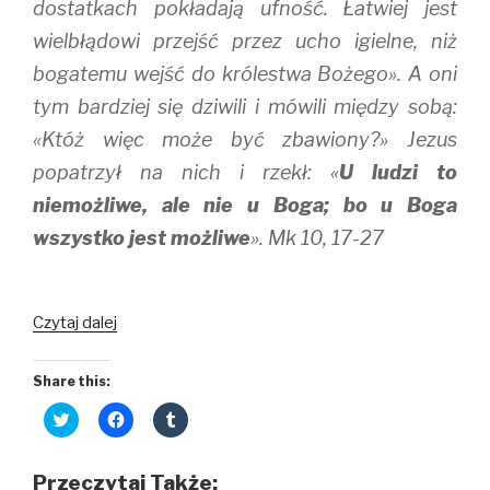
dostatkach pokładają ufność. Łatwiej jest
wielbłądowi przejść przez ucho igielne, niż
bogatemu wejść do królestwa Bożego». A oni
tym bardziej się dziwili i mówili między sobą:
«Któż więc może być zbawiony?» Jezus
popatrzył na nich i rzekł: «
U ludzi to
niemożliwe, ale nie u Boga; bo u Boga
wszystko jest możliwe
». Mk 10, 17-27
Co
Czytaj dalej
mam
czynić
Share this:
Panie?
C
C
C
l
l
l
i
i
i
c
c
c
k
k
k
Przeczytaj Także:
t
t
t