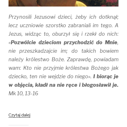
o
d
w
w
o
)
)
w
)
Przynosili Jezusowi dzieci, żeby ich dotknął;
lecz uczniowie szorstko zabraniali im tego. A
Jezus, widząc to, oburzył się i rzekł do nich:
«
Pozwólcie dzieciom przychodzić do Mnie
,
nie przeszkadzajcie im; do takich bowiem
należy królestwo Boże. Zaprawdę, powiadam
wam: Kto nie przyjmie królestwa Bożego jak
dziecko, ten nie wejdzie do niego».
I biorąc je
w objęcia, kładł na nie ręce i błogosławił je.
Mk 10, 13-16
Bezpieczeństwo
Czytaj dalej
w