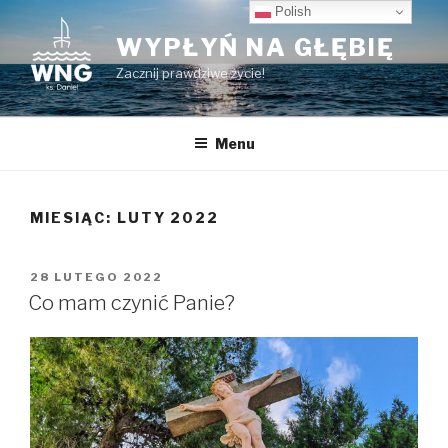
Przeskocz
Polish
do
WYPŁYŃ NA GŁĘBIĘ
treści
Zacznij prawdziwe życie!
Menu
MIESIĄC:
LUTY 2022
OPUBLIKOWANE
28 LUTEGO 2022
W
Co mam czynić Panie?