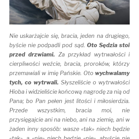
w
w
i
i
w
n
n
i
d
d
n
o
o
d
w
w
o
)
)
w
)
Nie uskarżajcie się, bracia, jeden na drugiego,
byście nie podpadli pod sąd.
Oto Sędzia stoi
przed drzwiami.
Za przykład wytrwałości i
cierpliwości weźcie, bracia, proroków, którzy
przemawiali w imię Pańskie. Oto
wychwalamy
tych, co wytrwali.
Słyszeliście o wytrwałości
Hioba i widzieliście końcową nagrodę za nią od
Pana; bo Pan pełen jest litości i miłosierdzia.
Przede wszystkim, bracia moi, nie
przysięgajcie ani na niebo, ani na ziemię, ani w
żaden inny sposób: wasze «tak» niech będzie
«tak», a «nie» niech będzie «nie», abyście nie