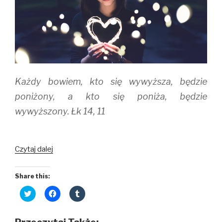
Każdy bowiem, kto się wywyższa, będzie
poniżony, a kto się poniża, będzie
wywyższony. Łk 14, 11
Czytaj dalej
Share this:
C
C
C
l
l
l
i
i
i
c
c
c
k
k
k