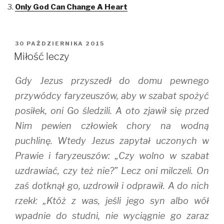
r
r
r
Only God Can Change A Heart
e
e
e
o
o
o
n
n
n
T
F
T
w
a
u
i
c
m
OPUBLIKOWANE
30 PAŹDZIERNIKA 2015
t
e
b
W
t
b
l
Miłość leczy
e
o
r
r
o
(
(
k
O
Gdy Jezus przyszedł do domu pewnego
O
(
p
p
O
e
e
p
n
przywódcy faryzeuszów, aby w szabat spożyć
n
e
s
s
n
i
posiłek, oni Go śledzili. A oto zjawił się przed
i
s
n
n
i
n
Nim pewien człowiek chory na wodną
n
n
e
e
n
w
w
e
w
puchlinę. Wtedy Jezus zapytał uczonych w
w
w
i
i
w
n
Prawie i faryzeuszów: „Czy wolno w szabat
n
i
d
d
n
o
uzdrawiać, czy też nie?” Lecz oni milczeli. On
o
d
w
w
o
)
)
w
zaś dotknął go, uzdrowił i odprawił. A do nich
)
rzekł: „Któż z was, jeśli jego syn albo wół
wpadnie do studni, nie wyciągnie go zaraz