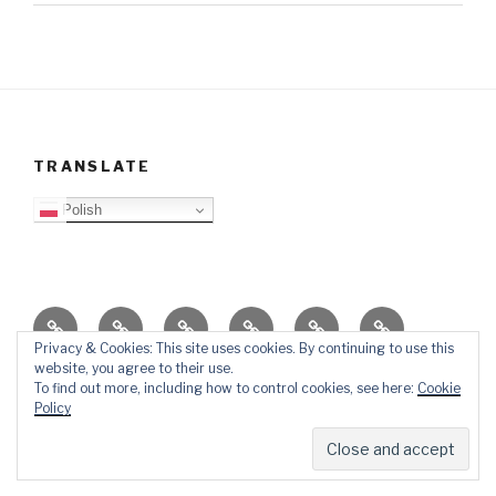
TRANSLATE
Polish
O
Top
Ewangelizacja
Father
Video
PB
blogu
Lista
Daniel
Blog
Privacy & Cookies: This site uses cookies. By continuing to use this
website, you agree to their use.
Kontakt
Ślady
To find out more, including how to control cookies, see here:
Cookie
w
Policy
mediach
Dumnie wspierane przez WordPressa