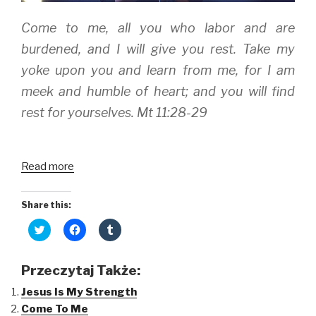
Come to me, all you who labor and are
burdened, and I will give you rest. Take my
yoke upon you and learn from me, for I am
meek and humble of heart; and you will find
rest for yourselves. Mt 11:28-29
Read more
Share this:
C
C
C
l
l
l
i
i
i
c
c
c
k
k
k
Przeczytaj Także:
t
t
t
o
o
o
Jesus Is My Strength
s
s
s
h
h
h
Come To Me
a
a
a