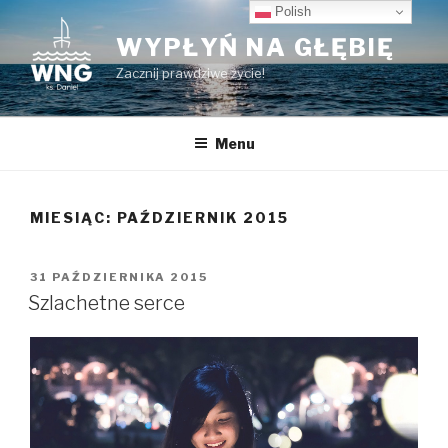
Przeskocz
Polish
do
WYPŁYŃ NA GŁĘBIĘ
treści
Zacznij prawdziwe życie!
Menu
MIESIĄC:
PAŹDZIERNIK 2015
OPUBLIKOWANE
31 PAŹDZIERNIKA 2015
W
Szlachetne serce