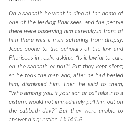
e
o
r
r
o
(
(
k
O
On a sabbath he went to dine at the home of
O
(
p
p
O
e
e
p
n
one of the leading Pharisees, and the people
n
e
s
s
n
i
there were observing him carefully.In front of
i
s
n
n
i
n
him there was a man suffering from dropsy.
n
n
e
e
n
w
w
e
w
Jesus spoke to the scholars of the law and
w
w
i
i
w
n
Pharisees in reply, asking, “Is it lawful to cure
n
i
d
d
n
o
on the sabbath or not?” But they kept silent;
o
d
w
w
o
)
)
w
so he took the man and, after he had healed
)
him, dismissed him. Then he said to them,
“Who among you, if your son or ox* falls into a
cistern, would not immediately pull him out on
the sabbath day?” But they were unable to
answer his question. Lk 14:1-6