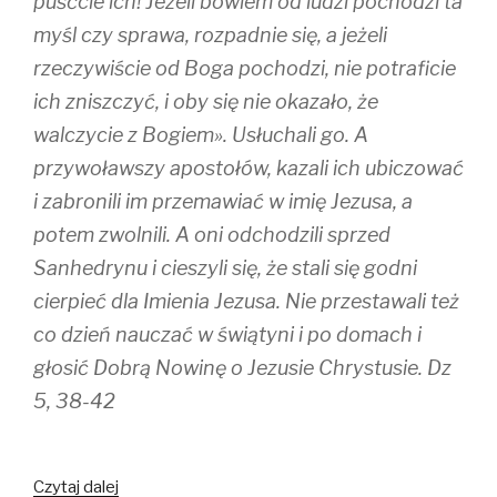
puśćcie ich! Jeżeli bowiem od ludzi pochodzi ta
n
e
s
s
n
i
myśl czy sprawa, rozpadnie się, a jeżeli
i
s
n
n
i
n
rzeczywiście od Boga pochodzi, nie potraficie
n
n
e
e
n
w
w
e
w
ich zniszczyć, i oby się nie okazało, że
w
w
i
i
w
n
walczycie z Bogiem». Usłuchali go. A
n
i
d
d
n
o
przywoławszy apostołów, kazali ich ubiczować
o
d
w
w
o
)
)
w
i zabronili im przemawiać w imię Jezusa, a
)
potem zwolnili. A oni odchodzili sprzed
Sanhedrynu i cieszyli się, że stali się godni
cierpieć dla Imienia Jezusa. Nie przestawali też
co dzień nauczać w świątyni i po domach i
głosić Dobrą Nowinę o Jezusie Chrystusie. Dz
5, 38-42
Czytaj dalej