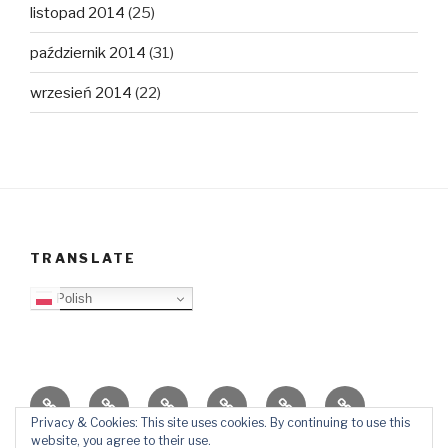
listopad 2014
(25)
październik 2014
(31)
wrzesień 2014
(22)
TRANSLATE
Polish
O
Top
Ewangelizacja
Father
Video
PB
blogu
Lista
Daniel
Blog
Privacy & Cookies: This site uses cookies. By continuing to use this
website, you agree to their use.
Kontakt
Ślady