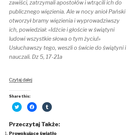
zawiści, zatrzymali apostołów i wtrącili ich do
i
s
n
n
i
n
publicznego więzienia. Ale w nocy anioł Pański
n
n
e
e
n
w
w
e
w
otworzył bramy więzienia i wyprowadziwszy
w
w
i
i
w
n
ich, powiedział: «Idźcie i głoście w świątyni
n
i
d
d
n
o
ludowi wszystkie słowa o tym życiu!»
o
d
w
w
o
)
)
w
Usłuchawszy tego, weszli o świcie do świątyni i
)
nauczali. Dz 5, 17-21a
Czytaj dalej
Share this:
C
C
C
l
l
l
i
i
i
c
c
c
k
k
k
Przeczytaj Także:
t
t
t
o
o
o
Prowokujące światło
s
s
s