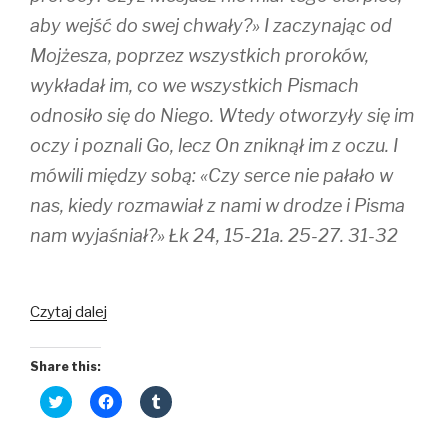
aby wejść do swej chwały?» I zaczynając od
Mojżesza, poprzez wszystkich proroków,
wykładał im, co we wszystkich Pismach
odnosiło się do Niego. Wtedy otworzyły się im
oczy i poznali Go, lecz On zniknął im z oczu. I
mówili między sobą: «Czy serce nie pałało w
nas, kiedy rozmawiał z nami w drodze i Pisma
nam wyjaśniał?» Łk 24, 15-21a. 25-27. 31-32
Czytaj dalej
Share this:
C
C
C
l
l
l
i
i
i
c
c
c