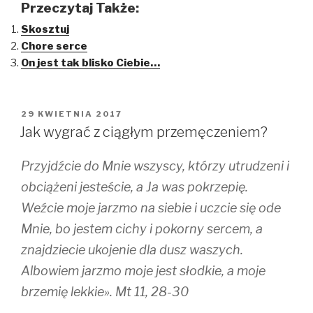
k
k
k
Przeczytaj Także:
t
t
t
o
o
o
Skosztuj
s
s
s
h
h
h
Chore serce
a
a
a
r
r
r
On jest tak blisko Ciebie…
e
e
e
o
o
o
n
n
n
T
F
T
w
a
u
i
c
m
OPUBLIKOWANE
29 KWIETNIA 2017
t
e
b
W
t
b
l
Jak wygrać z ciągłym przemęczeniem?
e
o
r
r
o
(
(
k
O
Przyjdźcie do Mnie wszyscy, którzy utrudzeni i
O
(
p
p
O
e
e
p
n
obciążeni jesteście, a Ja was pokrzepię.
n
e
s
s
n
i
Weźcie moje jarzmo na siebie i uczcie się ode
i
s
n
n
i
n
Mnie, bo jestem cichy i pokorny sercem, a
n
n
e
e
n
w
w
e
w
znajdziecie ukojenie dla dusz waszych.
w
w
i
i
w
n
Albowiem jarzmo moje jest słodkie, a moje
n
i
d
d
n
o
brzemię lekkie». Mt 11, 28-30
o
d
w
w
o
)
)
w