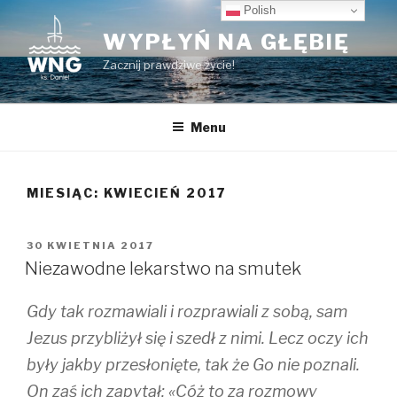
Przeskocz
Polish
do
WYPŁYŃ NA GŁĘBIĘ
treści
Zacznij prawdziwe życie!
Menu
MIESIĄC:
KWIECIEŃ 2017
OPUBLIKOWANE
30 KWIETNIA 2017
W
Niezawodne lekarstwo na smutek
Gdy tak rozmawiali i rozprawiali z sobą, sam
Jezus przybliżył się i szedł z nimi. Lecz oczy ich
były jakby przesłonięte, tak że Go nie poznali.
On zaś ich zapytał: «Cóż to za rozmowy