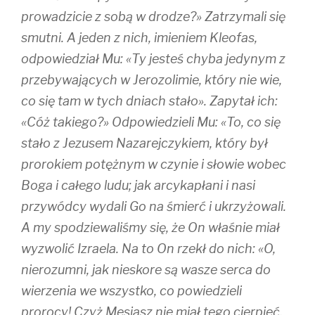
prowadzicie z sobą w drodze?» Zatrzymali się
smutni. A jeden z nich, imieniem Kleofas,
odpowiedział Mu: «Ty jesteś chyba jedynym z
przebywających w Jerozolimie, który nie wie,
co się tam w tych dniach stało». Zapytał ich:
«Cóż takiego?» Odpowiedzieli Mu: «To, co się
stało z Jezusem Nazarejczykiem, który był
prorokiem potężnym w czynie i słowie wobec
Boga i całego ludu; jak arcykapłani i nasi
przywódcy wydali Go na śmierć i ukrzyżowali.
A my spodziewaliśmy się, że On właśnie miał
wyzwolić Izraela. Na to On rzekł do nich: «O,
nierozumni, jak nieskore są wasze serca do
wierzenia we wszystko, co powiedzieli
prorocy! Czyż Mesjasz nie miał tego cierpieć,