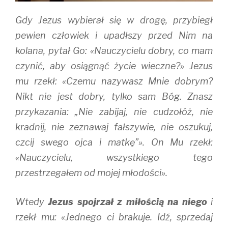
)
w
)
Gdy Jezus wybierał się w drogę, przybiegł
pewien człowiek i upadłszy przed Nim na
kolana, pytał Go: «Nauczycielu dobry, co mam
czynić, aby osiągnąć życie wieczne?» Jezus
mu rzekł: «Czemu nazywasz Mnie dobrym?
Nikt nie jest dobry, tylko sam Bóg. Znasz
przykazania: „Nie zabijaj, nie cudzołóż, nie
kradnij, nie zeznawaj fałszywie, nie oszukuj,
czcij swego ojca i matkę”». On Mu rzekł:
«Nauczycielu, wszystkiego tego
przestrzegałem od mojej młodości».
Wtedy
Jezus spojrzał z miłością na niego
i
rzekł mu: «Jednego ci brakuje. Idź, sprzedaj