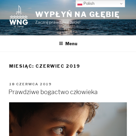
Przeskocz
Polish
do
WYPŁYŃ NA GŁĘBIĘ
treści
Zacznij prawdziwe życie!
Menu
MIESIĄC:
CZERWIEC 2019
OPUBLIKOWANE
18 CZERWCA 2019
W
Prawdziwe bogactwo człowieka