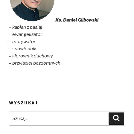
w
w
i
i
w
n
n
i
d
d
n
o
o
d
w
Ks. Daniel Glibowski
w
o
)
)
w
– kapłan z pasją!
)
– ewangelizator
– motywator
– spowiednik
– kierownik duchowy
– przyjaciel bezdomnych
WYSZUKAJ
Szukaj:
Szuka