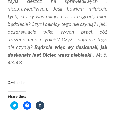
zsyła deszcz na sprawiedliwych i
niesprawiedliwych. Jeśli bowiem miłujecie
tych, którzy was miłują, cóż za nagrodę mieć
będziecie? Czyż i celnicy tego nie czynią? I jeśli
pozdrawiacie tylko swych braci, cóż
szczególnego czynicie? Czyż i poganie tego
nie czynią?
Bądźcie więc wy doskonali, jak
doskonały jest Ojciec wasz niebieski
». Mt 5,
43-48
Prawdziwe
Czytaj dalej
bogactwo
człowieka
Share this:
C
C
C
l
l
l
i
i
i
c
c
c