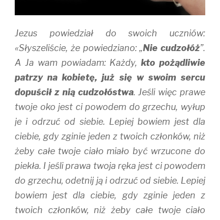
)
Jezus powiedział do swoich uczniów:
«Słyszeliście, że powiedziano: „
Nie cudzołóż
”.
A Ja wam powiadam: Każdy,
kto pożądliwie
patrzy na kobietę, już się w swoim sercu
dopuścił z nią cudzołóstwa
. Jeśli więc prawe
twoje oko jest ci powodem do grzechu, wyłup
je i odrzuć od siebie. Lepiej bowiem jest dla
ciebie, gdy zginie jeden z twoich członków, niż
żeby całe twoje ciało miało być wrzucone do
piekła. I jeśli prawa twoja ręka jest ci powodem
do grzechu, odetnij ją i odrzuć od siebie. Lepiej
bowiem jest dla ciebie, gdy zginie jeden z
twoich członków, niż żeby całe twoje ciało