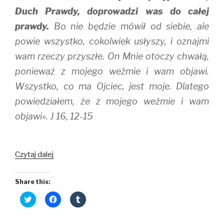
Duch Prawdy, doprowadzi was do całej
prawdy.
Bo nie będzie mówił od siebie, ale
powie wszystko, cokolwiek usłyszy, i oznajmi
wam rzeczy przyszłe. On Mnie otoczy chwałą,
ponieważ z mojego weźmie i wam objawi.
Wszystko, co ma Ojciec, jest moje. Dlatego
powiedziałem, że z mojego weźmie i wam
objawi». J 16, 12-15
Jedna
Czytaj dalej
miłość
dla
Share this:
wszystkich
C
C
C
l
l
l
i
i
i
c
c
c
k
k
k