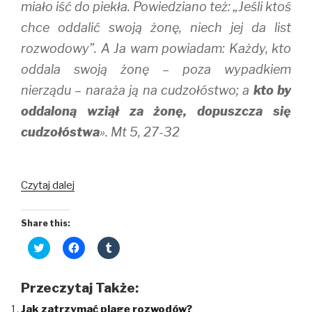
miało iść do piekła. Powiedziano też: „Jeśli ktoś
chce oddalić swoją żonę, niech jej da list
rozwodowy”. A Ja wam powiadam: Każdy, kto
oddala swoją żonę – poza wypadkiem
nierządu – naraża ją na cudzołóstwo; a
kto by
oddaloną wziął za żonę, dopuszcza się
cudzołóstwa
». Mt 5, 27-32
Jezus
Czytaj dalej
broni
nierozerwalności
Share this:
małżeństwa
C
C
C
l
l
l
i
i
i
c
c
c
k
k
k
Przeczytaj Także:
t
t
t
o
o
o
Jak zatrzymać plagę rozwodów?
s
s
s