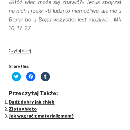
«Któż więc może się zbawić?» Jezus spojrzał
na nich i rzekł: «U ludzi to niemożliwe, ale nie u
Boga; bo u Boga wszystko jest możliwe». Mk
10, 17-27
Piękno
Czytaj dalej
nieposiadania
Share this:
C
C
C
l
l
l
i
i
i
c
c
c
k
k
k
Przeczytaj Także:
t
t
t
o
o
o
Bądź dobry jak chleb
s
s
s
h
h
h
Złoto=błoto
a
a
a
r
r
r
Jak wygrać z materializmem?
e
e
e
o
o
o
n
n
n
T
F
T