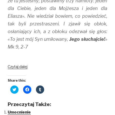
że tu jesteśmy; postawimy trzy namioty: jeden
dla Ciebie, jeden dla Mojżesza i jeden dla
Eliasza». Nie wiedział bowiem, co powiedzieć,
tak byli przestraszeni. I zjawił się obłok,
osłaniający ich, a z obłoku odezwał się głos:
«To jest mój Syn umiłowany,
Jego słuchajcie!
»
Mk 9, 2-7
Duchowe
Czytaj dalej
góry
Share this:
C
C
C
l
l
l
i
i
i
c
c
c
k
k
k
Przeczytaj Także:
t
t
t
o
o
o
Umocnienie
s
s
s