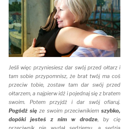
e
p
n
n
e
s
s
n
i
i
s
n
n
i
n
n
n
e
e
n
w
w
e
w
w
w
i
i
w
n
n
i
d
d
n
o
o
d
w
w
o
)
)
w
)
Jeśli więc przyniesiesz dar swój przed ołtarz i
tam sobie przypomnisz, że brat twój ma coś
przeciw tobie, zostaw tam dar swój przed
ołtarzem, a najpierw idź i pojednaj się z bratem
swoim. Potem przyjdź i dar swój ofiaruj.
Pogódź się
ze swoim przeciwnikiem
szybko,
dopóki jesteś z nim w drodze
, by cię
przeciwnik nie wydał sędziemu, a sędzia