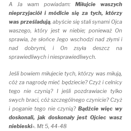
A Ja wam powiadam:
Miłujcie waszych
nieprzyjaciół i módlcie się za tych, którzy
was prześladują
, abyście się stali synami Ojca
waszego, który jest w niebie; ponieważ On
sprawia, że słońce Jego wschodzi nad złymi i
nad dobrymi, i On zsyła deszcz na
sprawiedliwych i niesprawiedliwych.
Jeśli bowiem miłujecie tych, którzy was miłują,
cóż za nagrodę mieć będziecie? Czyż i celnicy
tego nie czynią? I jeśli pozdrawiacie tylko
swych braci, cóż szczególnego czynicie? Czyż
i poganie tego nie czynią?
Bądźcie więc wy
doskonali, jak doskonały jest Ojciec wasz
niebieski
». Mt 5, 44-48