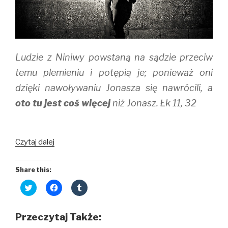
n
i
d
d
n
o
o
d
w
w
o
)
)
w
)
Ludzie z Niniwy powstaną na sądzie przeciw
temu plemieniu i potępią je; ponieważ oni
dzięki nawoływaniu Jonasza się nawrócili, a
oto tu jest coś więcej
niż Jonasz. Łk 11, 32
Więcej,
Czytaj dalej
najwięcej,
WSZYSTKO
Share this:
C
C
C
l
l
l
i
i
i
c
c
c
k
k
k
Przeczytaj Także:
t
t
t
o
o
o