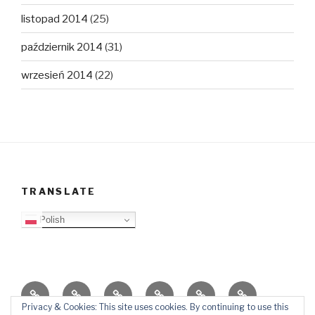
listopad 2014
(25)
październik 2014
(31)
wrzesień 2014
(22)
TRANSLATE
Polish
O
Top
Ewangelizacja
Father
Video
PB
blogu
Lista
Daniel
Blog
Privacy & Cookies: This site uses cookies. By continuing to use this