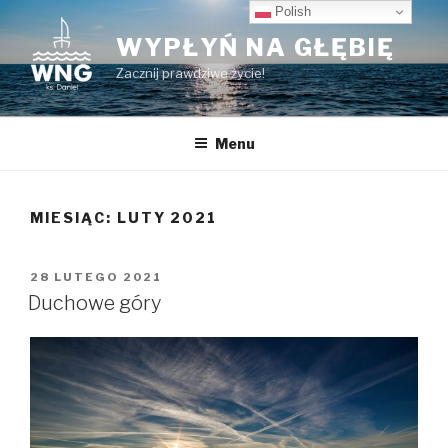
Przeskocz
Polish
do
WYPŁYŃ NA GŁĘBIĘ
treści
Zacznij prawdziwe życie!
Menu
MIESIĄC:
LUTY 2021
OPUBLIKOWANE
28 LUTEGO 2021
W
Duchowe góry