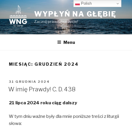
Przeskocz
Polish
do
WYPŁYŃ NA GŁĘBIĘ
treści
Zacznij prawdziwe życie!
Menu
MIESIĄC:
GRUDZIEŃ 2024
OPUBLIKOWANE
31 GRUDNIA 2024
W
W imię Prawdy! C. D. 438
21 lipca 2024 roku ciąg dalszy
W tym dniu ważne były dla mnie poniższe treści z liturgii
słowa: