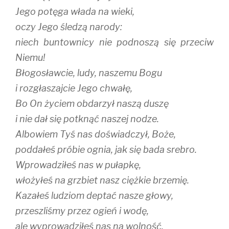
Jego potęga włada na wieki,
oczy Jego śledzą narody:
niech buntownicy nie podnoszą się przeciw
Niemu!
Błogosławcie, ludy, naszemu Bogu
i rozgłaszajcie Jego chwałę,
Bo On życiem obdarzył naszą duszę
i nie dał się potknąć naszej nodze.
Albowiem Tyś nas doświadczył, Boże,
poddałeś próbie ognia, jak się bada srebro.
Wprowadziłeś nas w pułapkę,
włożyłeś na grzbiet nasz ciężkie brzemię.
Kazałeś ludziom deptać nasze głowy,
przeszliśmy przez ogień i wodę,
ale wyprowadziłeś nas na wolność.