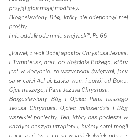
przyjął głos mojej modlitwy.
Błogosławiony Bóg, który nie odepchnął mej
prośby
i nie oddalił ode mnie swej łaski”. Ps 66
,,Paweł, z woli Bożej apostoł Chrystusa Jezusa,
i Tymoteusz, brat, do Kościoła Bożego, który
jest w Koryncie, ze wszystkimi świętymi, jacy
są w całej Achai. Łaska wam i pokój od Boga,
Ojca naszego, i Pana Jezusa Chrystusa.
Błogosławiony Bóg i Ojciec Pana naszego
Jezusa Chrystusa, Ojciec miłosierdzia i Bóg
wszelkiej pociechy, Ten, który nas pociesza w
każdym naszym utrapieniu, byśmy sami mogli
pocieszać tych, co są w jakiejkolwiek udręce,