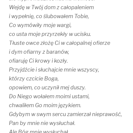
Wejdę w Twój dom z całopaleniem
i wypełnię, co ślubowałem Tobie,
Co wymówiły moje wargi,
co usta moje przyrzekły w ucisku.
Tłuste owce złożę Ci w całopalnej ofierze
i dym ofiarny z baranów,
ofiaruję Ci krowy i kozły.
Przyjdźcie i słuchajcie mnie wszyscy,
którzy czcicie Boga,
opowiem, co uczynił mej duszy.
Do Niego wołałem moimi ustami,
chwaliłem Go moim językiem.
Gdybym w swym sercu zamierzał nieprawość,
Pan by mnie nie wysłuchał.
Ale Bóg mnie wysłuchał,