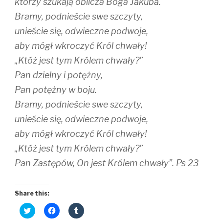
którzy szukają oblicza Boga Jakuba.
Bramy, podnieście swe szczyty,
unieście się, odwieczne podwoje,
aby mógł wkroczyć Król chwały!
„Któż jest tym Królem chwały?”
Pan dzielny i potężny,
Pan potężny w boju.
Bramy, podnieście swe szczyty,
unieście się, odwieczne podwoje,
aby mógł wkroczyć Król chwały!
„Któż jest tym Królem chwały?”
Pan Zastępów, On jest Królem chwały”. Ps 23
Share this:
C
C
C
l
l
l