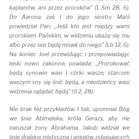
kapłanów, ani przez proroków” (1 Sm 28, 6).
Do Aarona zaś i do jego siostry Marii
powiedział Pan: ,,Jeśli kto jest między wami
prorokiem Pańskim, w widzeniu ukażę się mu
albo przez sen będę mówił do niego” (Lb 12, 6).
Na koniec Joel przewidując i przepowiadając
łaski nowo zakonne, powiada: ,,Prorokować
będą synowie wasi i córki wasze; starcom
waszym sny się śnić będą, a młodzieńcy wasi
widzenia oglądać będą” (Jl 2, 28).
Nie brak też przykładów. I tak, upomniał Bóg
we śnie Abimeleka, króla Gerazy, aby nie
naruszał żony Abrahama. Jakub widział we
śnie drabinę mistyczną i aniołów zstępujących