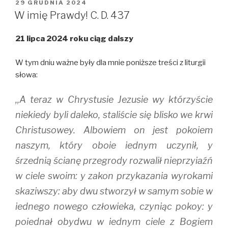
i
c
m
OPUBLIKOWANE
29 GRUDNIA 2024
t
e
b
W
t
b
l
W imię Prawdy! C. D. 437
e
o
r
r
o
(
(
k
O
21 lipca 2024 roku ciąg dalszy
O
(
p
p
O
e
e
p
n
n
e
s
W tym dniu ważne były dla mnie poniższe treści z liturgii
s
n
i
i
s
n
słowa:
n
i
n
n
n
e
e
n
w
,,A teraz w Chrystusie Jezusie wy którzyście
w
e
w
w
w
i
i
w
n
niekiedy byli daleko, staliście się blisko we krwi
n
i
d
d
n
o
Christusowey. Albowiem on jest pokoiem
o
d
w
w
o
)
naszym, który oboie iednym uczynił, y
)
w
)
śrzednią ścianę przegrody rozwalił nieprzyiaźń
w ciele swoim: y zakon przykazania wyrokami
skaziwszy: aby dwu stworzył w samym sobie w
iednego nowego człowieka, czyniąc pokoy: y
poiednał obydwu w iednym ciele z Bogiem