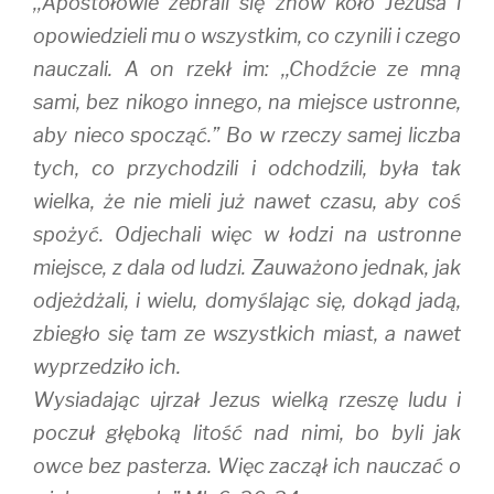
,,Apostołowie zebrali się znów koło Jezusa i
opowiedzieli mu o wszystkim, co czynili i czego
nauczali. A on rzekł im: ,,Chodźcie ze mną
sami, bez nikogo innego, na miejsce ustronne,
aby nieco spocząć.” Bo w rzeczy samej liczba
tych, co przychodzili i odchodzili, była tak
wielka, że nie mieli już nawet czasu, aby coś
spożyć. Odjechali więc w łodzi na ustronne
miejsce, z dala od ludzi. Zauważono jednak, jak
odjeżdżali, i wielu, domyślając się, dokąd jadą,
zbiegło się tam ze wszystkich miast, a nawet
wyprzedziło ich.
Wysiadając ujrzał Jezus wielką rzeszę ludu i
poczuł głęboką litość nad nimi, bo byli jak
owce bez pasterza. Więc zaczął ich nauczać o