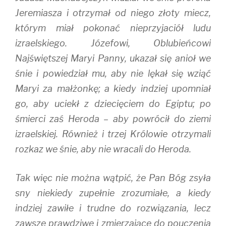
Jeremiasza i otrzymał od niego złoty miecz,
którym miał pokonać nieprzyjaciół ludu
izraelskiego. Józefowi, Oblubieńcowi
Najświętszej Maryi Panny, ukazał się anioł we
śnie i powiedział mu, aby nie lękał się wziąć
Maryi za małżonkę; a kiedy indziej upomniał
go, aby uciekł z dziecięciem do Egiptu; po
śmierci zaś Heroda – aby powrócił do ziemi
izraelskiej. Również i trzej Królowie otrzymali
rozkaz we śnie, aby nie wracali do Heroda.
Tak więc nie można wątpić, że Pan Bóg zsyła
sny niekiedy zupełnie zrozumiałe, a kiedy
indziej zawiłe i trudne do rozwiązania, lecz
zawsze prawdziwe i zmierzające do pouczenia