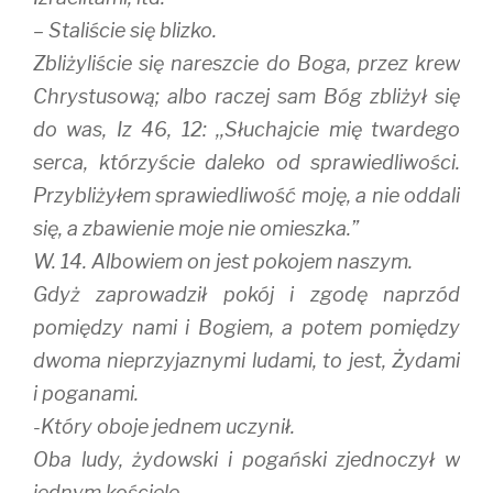
– Staliście się blizko.
Zbliżyliście się nareszcie do Boga, przez krew
Chrystusową; albo raczej sam Bóg zbliżył się
do was, Iz 46, 12: ,,Słuchajcie mię twardego
serca, którzyście daleko od sprawiedliwości.
Przybliżyłem sprawiedliwość moję, a nie oddali
się, a zbawienie moje nie omieszka.”
W. 14. Albowiem on jest pokojem naszym.
Gdyż zaprowadził pokój i zgodę naprzód
pomiędzy nami i Bogiem, a potem pomiędzy
dwoma nieprzyjaznymi ludami, to jest, Żydami
i poganami.
-Który oboje jednem uczynił.
Oba ludy, żydowski i pogański zjednoczył w
jednym kościele.