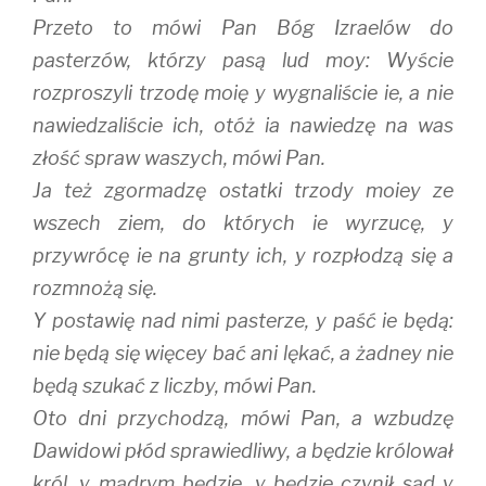
w
o
)
Przeto to mówi Pan Bóg Izraelów do
)
w
)
pasterzów, którzy pasą lud moy: Wyście
rozproszyli trzodę moię y wygnaliście ie, a nie
nawiedzaliście ich, otóż ia nawiedzę na was
złość spraw waszych, mówi Pan.
Ja też zgormadzę ostatki trzody moiey ze
wszech ziem, do których ie wyrzucę, y
przywrócę ie na grunty ich, y rozpłodzą się a
rozmnożą się.
Y postawię nad nimi pasterze, y paść ie będą:
nie będą się więcey bać ani lękać, a żadney nie
będą szukać z liczby, mówi Pan.
Oto dni przychodzą, mówi Pan, a wzbudzę
Dawidowi płód sprawiedliwy, a będzie królował
król, y mądrym będzie, y będzie czynił sąd y