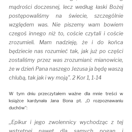
mądrości doczesnej, lecz według łaski Bożej
postępowaliśmy na świecie, szczególnie
względem was. Nie piszemy wam bowiem
czegoś innego niż to, coście czytali i coście
zrozumieli. Mam nadzieję, że i do końca
będziecie nas rozumieć tak, jak już po części
zostaliśmy przez was zrozumiani: mianowicie,
że w dzień Pana naszego Jezusa ja będę waszą
chlubą, tak jak i wy moją”. 2 Kor 1, 1-14
W tym dniu przeczytałem ważne dla mnie treści w
książce kardynała Jana Bona pt. ,,O rozpoznawaniu
duchów”:
,,Epikur i jego zwolennicy wychodząc z tej
wstrętnej nawet dla samych pogan i