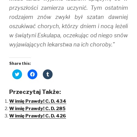
przyszłości zamierza uczynić. Tym ostatnim
rodzajem znów zwykł był szatan dawniej
oszukiwać chorych, którzy dniem i nocą leżeli
w świątyni Eskulapa, oczekując od niego snów
wyjawiających lekarstwa na ich choroby.”
Share this:
C
C
C
l
l
l
i
i
i
c
c
c
k
k
k
Przeczytaj Także:
t
t
t
o
o
o
W imię Prawdy! C. D. 434
s
s
s
h
h
h
W imię Prawdy! C. D. 285
a
a
a
r
r
r
W imię Prawdy! C. D. 426
e
e
e
o
o
o
n
n
n
T
F
T
w
a
u