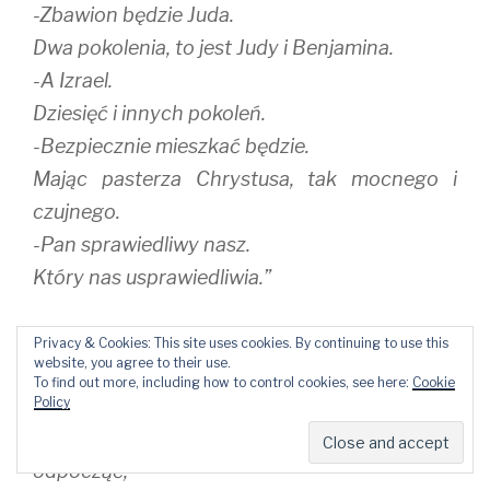
-Zbawion będzie Juda.
Dwa pokolenia, to jest Judy i Benjamina.
-A Izrael.
Dziesięć i innych pokoleń.
-Bezpiecznie mieszkać będzie.
Mając pasterza Chrystusa, tak mocnego i
czujnego.
-Pan sprawiedliwy nasz.
Który nas usprawiedliwia.”
,,Pan jest moim pasterzem,
Privacy & Cookies: This site uses cookies. By continuing to use this
website, you agree to their use.
niczego mi nie braknie,
To find out more, including how to control cookies, see here:
Cookie
pozwala mi leżeć na zielonych pastwiskach.
Policy
Prowadzi mnie nad wody, gdzie mogę
odpocząć,