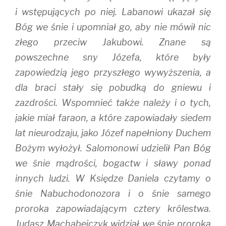
i wstępujących po niej. Labanowi ukazał się
Bóg we śnie i upomniał go, aby nie mówił nic
złego przeciw Jakubowi. Znane są
powszechne sny Józefa, które były
zapowiedzią jego przyszłego wywyższenia, a
dla braci stały się pobudką do gniewu i
zazdrości. Wspomnieć także należy i o tych,
jakie miał faraon, a które zapowiadały siedem
lat nieurodzaju, jako Józef napełniony Duchem
Bożym wyłożył. Salomonowi udzielił Pan Bóg
we śnie mądrości, bogactw i sławy ponad
innych ludzi. W Księdze Daniela czytamy o
śnie Nabuchodonozora i o śnie samego
proroka zapowiadającym cztery królestwa.
Judasz Machabejczyk widział we śnie proroka