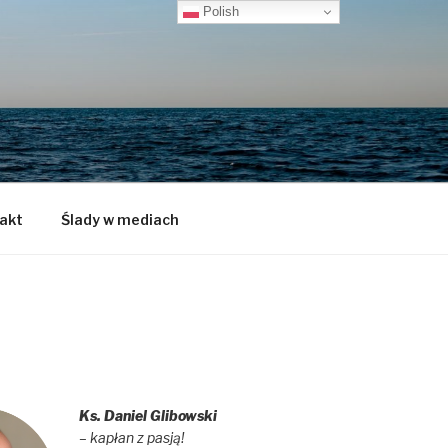
Polish
akt
Ślady w mediach
Ks. Daniel Glibowski
– kapłan z pasją!