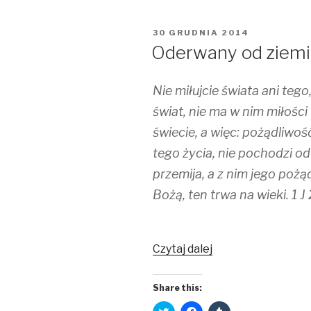
i
c
m
t
e
b
t
b
l
e
o
r
OPUBLIKOWANE
30 GRUDNIA 2014
r
o
(
W
Oderwany od ziemi
(
k
O
O
(
p
p
O
e
e
p
n
n
e
s
Nie miłujcie świata ani tego,
s
n
i
i
s
n
świat, nie ma w nim miłości
n
i
n
n
n
e
e
n
w
świecie, a więc: pożądliwoś
w
e
w
w
w
i
tego życia, nie pochodzi od
i
w
n
n
i
d
przemija, a z nim jego pożą
d
n
o
o
d
w
w
o
)
Bożą, ten trwa na wieki. 1 J 
)
w
)
Czytaj dalej
Share this:
C
C
C