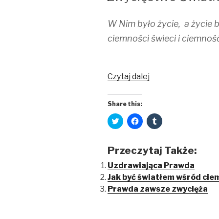
W Nim było życie, a życie by
ciemności świeci i ciemność 
Czytaj dalej
Share this:
C
C
C
l
l
l
i
i
i
c
c
c
k
k
k
Przeczytaj Także:
t
t
t
o
o
o
s
s
s
Uzdrawiająca Prawda
h
h
h
Jak być światłem wśród cie
a
a
a
r
r
r
Prawda zawsze zwycięża
e
e
e
o
o
o
n
n
n
T
F
T
w
a
u