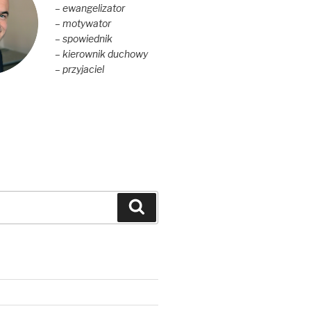
– ewangelizator
– motywator
– spowiednik
– kierownik duchowy
– przyjaciel
Szukaj