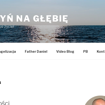
YŃ NA GŁĘBIĘ
e życie!
gelizacja
Father Daniel
Video Blog
PB
Kont
4
ości