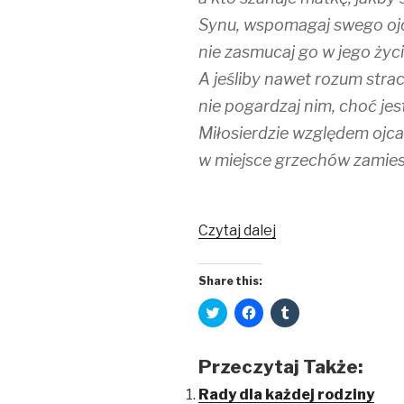
n
n
e
e
n
w
Synu, wspomagaj swego ojc
w
e
w
w
w
i
nie zasmucaj go w jego życi
i
w
n
n
i
d
A jeśliby nawet rozum strac
d
n
o
o
d
w
w
o
)
nie pogardzaj nim, choć jest
)
w
)
Miłosierdzie względem ojca
w miejsce grzechów zamieszk
Czytaj dalej
Share this:
C
C
C
l
l
l
i
i
i
c
c
c
k
k
k
Przeczytaj Także:
t
t
t
o
o
o
s
s
s
Rady dla każdej rodziny
h
h
h