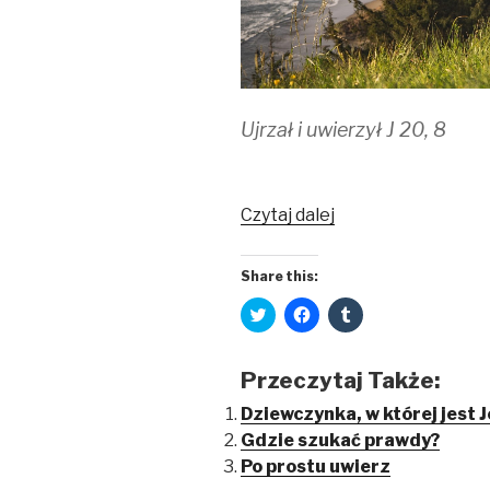
Ujrzał i uwierzył J 20, 8
Czytaj dalej
Share this:
C
C
C
l
l
l
i
i
i
c
c
c
k
k
k
Przeczytaj Także:
t
t
t
o
o
o
s
s
s
Dziewczynka, w której jest 
h
h
h
Gdzie szukać prawdy?
a
a
a
r
r
r
Po prostu uwierz
e
e
e
o
o
o