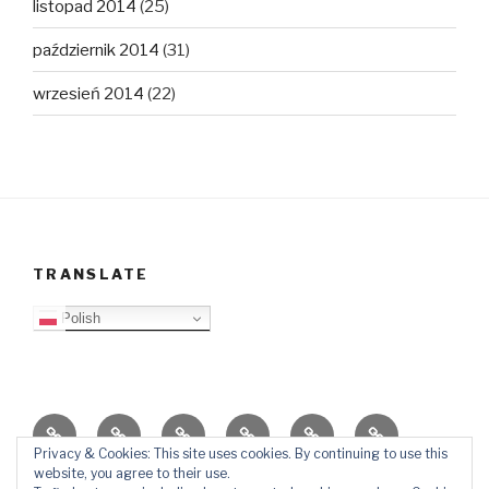
listopad 2014
(25)
październik 2014
(31)
wrzesień 2014
(22)
TRANSLATE
Polish
O
Top
Ewangelizacja
Father
Video
PB
blogu
Lista
Daniel
Blog
Privacy & Cookies: This site uses cookies. By continuing to use this
website, you agree to their use.
Kontakt
Ślady