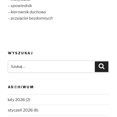
n
i
d
d
n
o
– spowiednik
o
d
w
w
o
)
– kierownik duchowy
)
w
)
– przyjaciel bezdomnych
WYSZUKAJ
Szukaj:
Szuka
ARCHIWUM
luty 2026
(2)
styczeń 2026
(8)