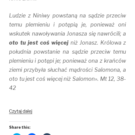
Ludzie z Niniwy powstaną na sądzie przeciw
temu plemieniu i potępią je, ponieważ oni
wskutek nawoływania Jonasza się nawrócili; a
oto tu jest coś więcej
niż Jonasz. Królowa z
południa powstanie na sądzie przeciw temu
plemieniu i potępi je; ponieważ ona z krańców
ziemi przybyła słuchać mądrości Salomona, a
oto tu jest coś więcej niż Salomon». Mt 12, 38-
42
Jakiś
Czytaj dalej
znak
od
Share this:
Ciebie