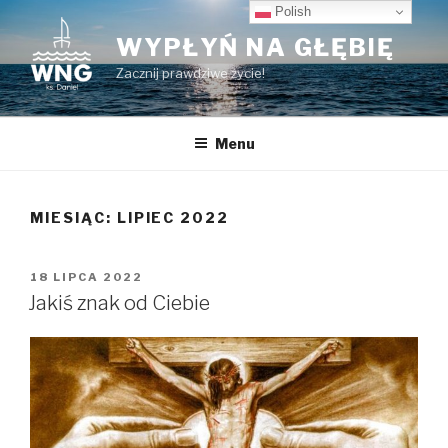
Przeskocz
Polish
do
WYPŁYŃ NA GŁĘBIĘ
treści
Zacznij prawdziwe życie!
Menu
MIESIĄC:
LIPIEC 2022
OPUBLIKOWANE
18 LIPCA 2022
W
Jakiś znak od Ciebie