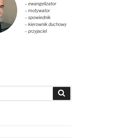
– ewangelizator
– motywator
– spowiednik
– kierownik duchowy
– przyjaciel
Szukaj