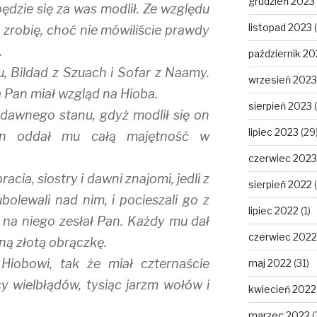
grudzień 2023
 będzie się za was modlił. Ze względu
listopad 2023
(
 zrobię, choć nie mówiliście prawdy
.
październik 20
nu, Bildad z Szuach i Sofar z Naamy.
wrzesień 2023
 a Pan miał wzgląd na Hioba.
sierpień 2023
(
 dawnego stanu, gdyż modlił się on
lipiec 2023
(29
Pan oddał mu całą majętność w
czerwiec 2023
acia, siostry i dawni znajomi, jedli z
sierpień 2022
(
olewali nad nim, i pocieszali go z
lipiec 2022
(1)
 na niego zesłał Pan. Każdy mu dał
czerwiec 2022
dną złotą obrączkę.
Hiobowi, tak że miał czternaście
maj 2022
(31)
cy wielbłądów, tysiąc jarzm wołów i
kwiecień 2022
marzec 2022
(