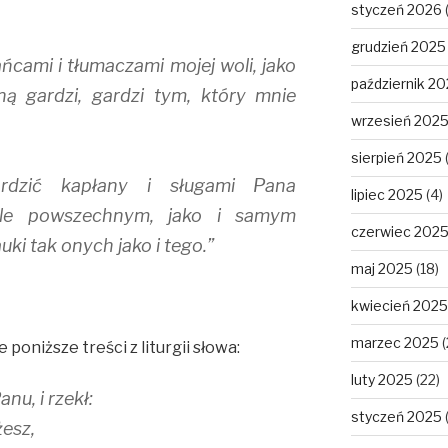
styczeń 2026
grudzień 2025
cami i tłumaczami mojej woli, jako
październik 2
ną gardzi, gardzi tym, który mnie
wrzesień 202
sierpień 2025
ardzić kapłany i sługami Pana
lipiec 2025
(4)
ele powszechnym, jako i samym
czerwiec 202
ki tak onych jako i tego.”
maj 2025
(18)
kwiecień 2025
marzec 2025
(
poniższe treści z liturgii słowa:
luty 2025
(22)
nu, i rzekł:
styczeń 2025
esz,