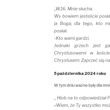
,,W.16. Mnie słucha.
Wy bowiem jesteście posłań
ja Boga; dla tego, kto m
posłał.
-Kto wami gardzi.
Jednaki grzech jest g
Chrystusowemi w kości
Chrystusem: Zaprzeć się nau
5 października 2024 roku
W tym dniu ważne były dla mnie 
,, Hiob na to odpowiedział Pa
«Wiem, że Ty wszystko moż