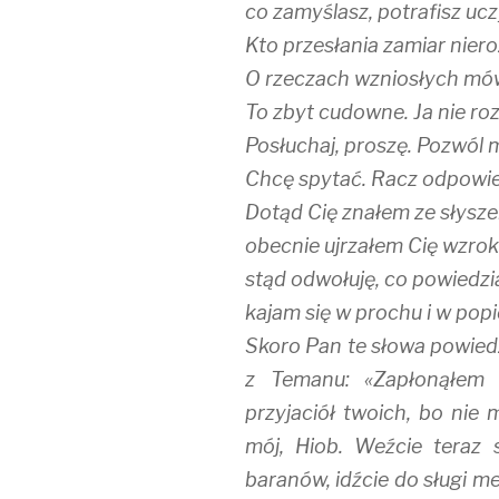
co zamyślasz, potrafisz ucz
Kto przesłania zamiar nier
O rzeczach wzniosłych mó
To zbyt cudowne. Ja nie ro
Posłuchaj, proszę. Pozwól 
Chcę spytać. Racz odpowie
Dotąd Cię znałem ze słysze
obecnie ujrzałem Cię wzrok
stąd odwołuję, co powiedzi
kajam się w prochu i w popi
Skoro Pan te słowa powiedz
z Temanu: «Zapłonąłem
przyjaciół twoich, bo nie 
mój, Hiob. Weźcie teraz
baranów, idźcie do sługi me