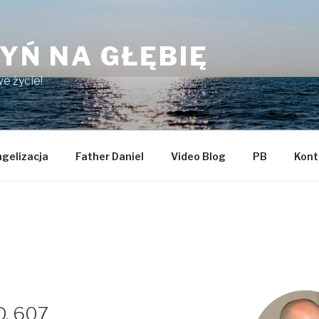
YŃ NA GŁĘBIĘ
e życie!
gelizacja
Father Daniel
Video Blog
PB
Kont
D. 607