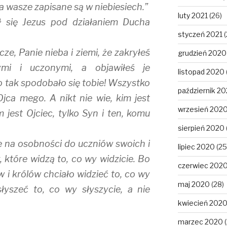
na wasze zapisane są w niebiesiech.”
luty 2021
(26)
ł się Jezus pod działaniem Ducha
styczeń 2021
(
Ojcze, Panie nieba i ziemi, że zakryłeś
grudzień 2020
mi i uczonymi, a objawiłeś je
listopad 2020
o tak spodobało się tobie! Wszystko
październik 2
jca mego. A nikt nie wie, kim jest
wrzesień 202
im jest Ojciec, tylko Syn i ten, komu
sierpień 2020
e na osobności do uczniów swoich i
lipiec 2020
(25
, które widzą to, co wy widzicie. Bo
czerwiec 202
i królów chciało widzieć to, co wy
maj 2020
(28)
i słyszeć to, co wy słyszycie, a nie
kwiecień 202
marzec 2020
(