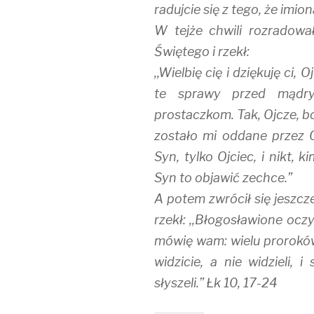
radujcie się z tego, że imio
W tejże chwili rozradowa
Świętego i rzekł:
,,Wielbię cię i dziękuję ci, 
te sprawy przed mądry
prostaczkom. Tak, Ojcze, b
zostało mi oddane przez O
Syn, tylko Ojciec, i nikt, k
Syn to objawić zechce.”
A potem zwrócił się jeszcz
rzekł: ,,Błogosławione oczy
mówię wam: wielu proroków 
widzicie, a nie widzieli, 
słyszeli.” Łk 10, 17-24