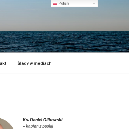
Polish
akt
Ślady w mediach
Ks. Daniel Glibowski
– kapłan z pasją!