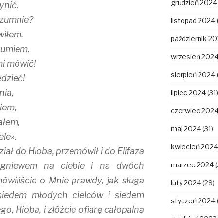
grudzień 2024
ynić.
ozumnie?
listopad 2024
wiłem.
październik 2
zumiem.
wrzesień 202
mi mówić!
sierpień 2024
dzieć!
nia,
lipiec 2024
(31)
iem,
czerwiec 202
ałem,
maj 2024
(31)
ele».
kwiecień 2024
iał do Hioba, przemówił i do Elifaza
 gniewem na ciebie i na dwóch
marzec 2024
(
mówiliście o Mnie prawdy, jak sługa
luty 2024
(29)
 siedem młodych cielców i siedem
styczeń 2024
go, Hioba, i złóżcie ofiarę całopalną