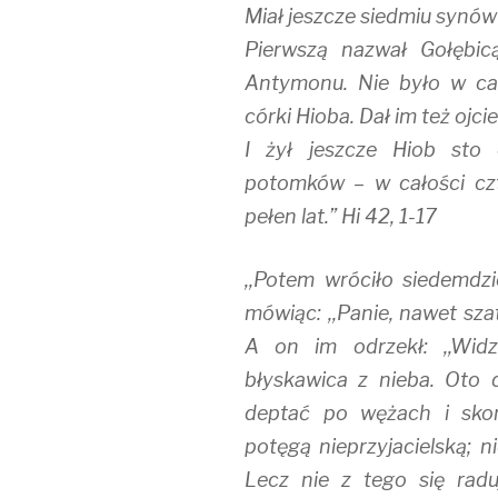
Miał jeszcze siedmiu synów i
Pierwszą nazwał Gołębic
Antymonu. Nie było w cał
córki Hioba. Dał im też ojc
I żył jeszcze Hiob sto c
potomków – w całości czt
pełen lat.” Hi 42, 1-17
,,Potem wróciło siedemdz
mówiąc: ,,Panie, nawet sza
A on im odrzekł: ,,Widz
błyskawica z nieba. Oto
deptać po wężach i sko
potęgą nieprzyjacielską; 
Lecz nie z tego się rad