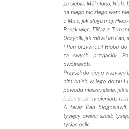
za siebie. Mój sługa, Hiob,
na niego nic złego wam nie
o Mnie, jak sługa mój, Hiob»
Poszli więc, Elifaz z Tema
Uczynili, jak mówił im Pan,
I Pan przywrócił Hioba do
za swych przyjaciół. 
dwójnasób.
Przyszli do niego wszyscy br
nim chleb w jego domu i ub
powodu nieszczęścia, jakie
jeden srebrny pieniądz i je
A teraz Pan błogosławił 
tysięcy owiec, sześć tysię
tysiąc oślic.