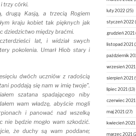
 trzy córki.
luty 2022
(25)
ą, drugą Kasją, a trzecią Rogiem
styczeń 2022
(
ym kraju kobiet tak pięknych jak
iec dziedzictwo między braćmi.
grudzień 2021
zterdzieści lat, i widział swych
listopad 2021
(
ery pokolenia. Umarł Hiob stary i
październik 20
wrzesień 2021
iesięciu dwóch uczniów z radością
sierpień 2021
(
tani poddają się nam w imię twoje”.
lipiec 2021
(13)
iałem szatana spadającego niby
czerwiec 2021
 dałem wam władzę, abyście mogli
maj 2021
(27)
rpionach i panować nad wszelką
nic nie będzie mogło wam szkodzić.
kwiecień 2021
ujcie, że duchy są wam poddane;
marzec 2021
(