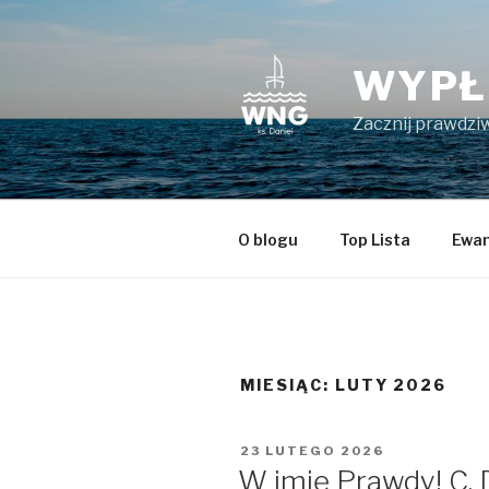
Przeskocz
do
treści
WYPŁ
Zacznij prawdziw
O blogu
Top Lista
Ewan
MIESIĄC:
LUTY 2026
OPUBLIKOWANE
23 LUTEGO 2026
W
W imię Prawdy! C. 