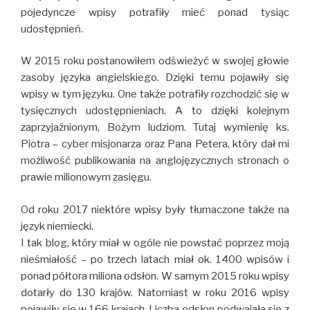
pojedyncze wpisy potrafiły mieć ponad tysiąc
udostępnień.
W 2015 roku postanowiłem odświeżyć w swojej głowie
zasoby języka angielskiego. Dzięki temu pojawiły się
wpisy w tym języku. One także potrafiły rozchodzić się w
tysięcznych udostępnieniach. A to dzięki kolejnym
zaprzyjaźnionym, Bożym ludziom. Tutaj wymienię ks.
Piotra – cyber misjonarza oraz Pana Petera, który dał mi
możliwość publikowania na anglojęzycznych stronach o
prawie milionowym zasięgu.
Od roku 2017 niektóre wpisy były tłumaczone także na
język niemiecki.
I tak blog, który miał w ogóle nie powstać poprzez moją
nieśmiałość – po trzech latach miał ok. 1400 wpisów i
ponad półtora miliona odsłon. W samym 2015 roku wpisy
dotarły do 130 krajów. Natomiast w roku 2016 wpisy
pojawiły się w 166 krajach. Liczba odsłon podwajała się z