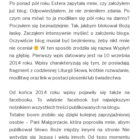
Po ponad pół roku Estera zapytała mnie, czy założyłem
już blog. Odpowiedziałem, że nie zmieniłem zdania. Po
czym ona mówi: to ja modliłam się pół roku na darmo?
Poczułem się beznadziejnie. Tak, jakbym blokował Bożą
łaskę. Zacząłem intensywnie myśleć o założeniu bloga.
Oczywiście blog musiał być bezimienny, żeby nikt mnie
nie oceniał
W ten sposób zrodziła się nazwa Wypłyń
na głębię. Pierwszy wpis datowany jest na 10 września
2014 roku. Wpisy charakteryzują się tym, że posiadają:
fragment z codziennej Liturgii Słowa, krótkie rozważanie,
modlitwę oraz link w postaci piosenki lub świadectwa.
Od końca 2014 roku wpisy pojawiły się także na
facebooku. To właśnie facebook był największym
nośnikiem wszystkich treści publikowanych na blogu.
Totalne boom zrobiło się dzięki kolejnej zaprzyjaźnionej
osobie – Pani Małgorzacie, która poprosiła mnie, abym
publikował Słowo Boże między innymi na stronie Nie
wstydzę się Jezusa i wielu innych. Od tego momentu