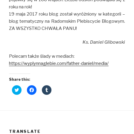
roku na rok!
19 maja 2017 roku blog został wyróżniony w kategorii –
blog tematyczny na Radomskim Plebiscycie Blogowym.
ZA WSZYSTKO CHWAŁA PANU!
Ks. Daniel Glibowski
Polecam także ślady w mediach:
https://wyplynnaglebie.com/father-daniel/media/
Share this:
C
C
C
l
l
l
i
i
i
c
c
c
k
k
k
t
t
t
o
o
o
s
s
s
h
h
h
a
a
a
r
r
r
TRANSLATE
e
e
e