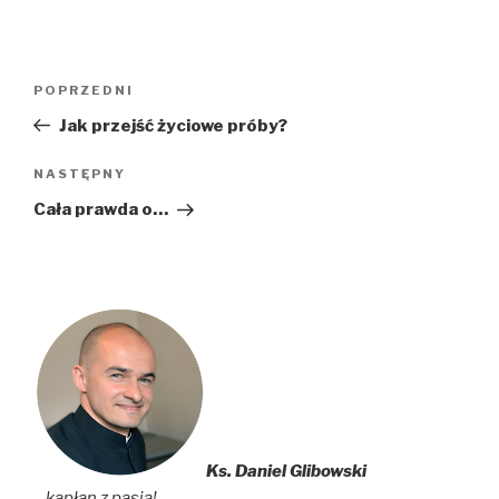
Nawigacja
Poprzedni
POPRZEDNI
wpisu
wpis
Jak przejść życiowe próby?
Następny
NASTĘPNY
wpis
Cała prawda o…
Ks. Daniel Glibowski
– kapłan z pasją!