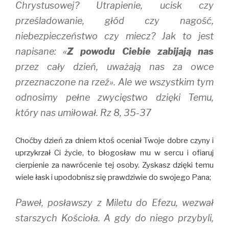
Chrystusowej? Utrapienie, ucisk czy
prześladowanie, głód czy nagość,
niebezpieczeństwo czy miecz? Jak to jest
napisane: «
Z powodu Ciebie zabijają nas
przez cały dzień, uważają nas za owce
przeznaczone na rzeź». Ale we wszystkim tym
odnosimy pełne zwycięstwo dzięki Temu,
który nas umiłował. Rz 8, 35-37
Choćby dzień za dniem ktoś oceniał Twoje dobre czyny i
uprzykrzał Ci życie, to błogosław mu w sercu i ofiaruj
cierpienie za nawrócenie tej osoby. Zyskasz dzięki temu
wiele łask i upodobnisz się prawdziwie do swojego Pana;
Paweł, posławszy z Miletu do Efezu, wezwał
starszych Kościoła. A gdy do niego przybyli,