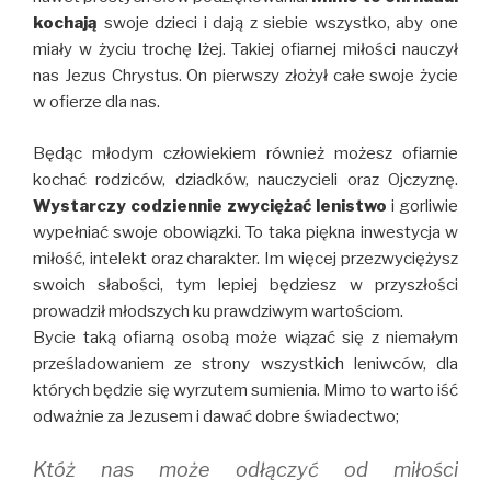
kochają
swoje dzieci i dają z siebie wszystko, aby one
miały w życiu trochę lżej. Takiej ofiarnej miłości nauczył
nas Jezus Chrystus. On pierwszy złożył całe swoje życie
w ofierze dla nas.
Będąc młodym człowiekiem również możesz ofiarnie
kochać rodziców, dziadków, nauczycieli oraz Ojczyznę.
Wystarczy codziennie zwyciężać lenistwo
i gorliwie
wypełniać swoje obowiązki. To taka piękna inwestycja w
miłość, intelekt oraz charakter. Im więcej przezwyciężysz
swoich słabości, tym lepiej będziesz w przyszłości
prowadził młodszych ku prawdziwym wartościom.
Bycie taką ofiarną osobą może wiązać się z niemałym
prześladowaniem ze strony wszystkich leniwców, dla
których będzie się wyrzutem sumienia. Mimo to warto iść
odważnie za Jezusem i dawać dobre świadectwo;
Któż nas może odłączyć od miłości