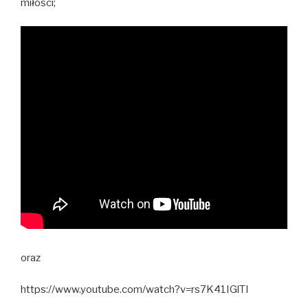
miłości;
oraz
https://www.youtube.com/watch?v=rs7K41IGlTI