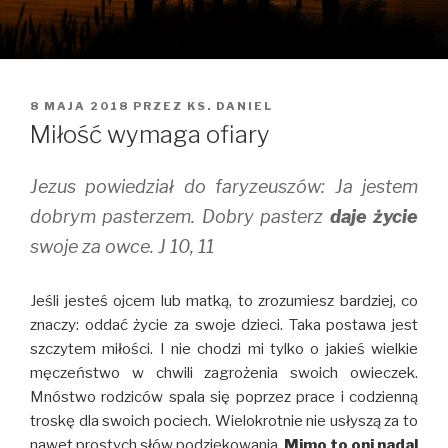
OPUBLIKOWANE
8 MAJA 2018
PRZEZ
KS. DANIEL
W
Miłość wymaga ofiary
Jezus powiedział do faryzeuszów: Ja jestem
dobrym pasterzem. Dobry pasterz
daje życie
swoje za owce. J 10, 11
Jeśli jesteś ojcem lub matką, to zrozumiesz bardziej, co
znaczy: oddać życie za swoje dzieci. Taka postawa jest
szczytem miłości. I nie chodzi mi tylko o jakieś wielkie
męczeństwo w chwili zagrożenia swoich owieczek.
Mnóstwo rodziców spala się poprzez prace i codzienną
troskę dla swoich pociech. Wielokrotnie nie usłyszą za to
nawet prostych słów podziękowania.
Mimo to oni nadal