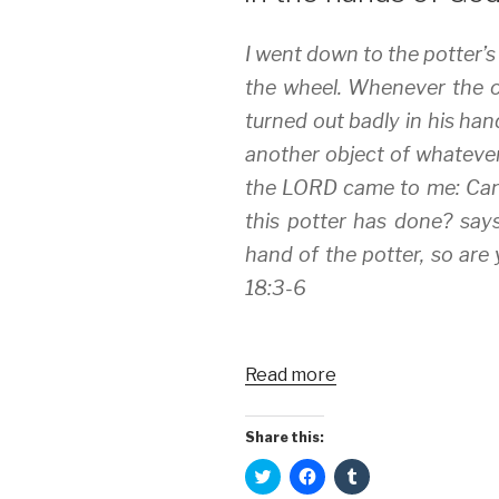
I went down to the potter’
the wheel. Whenever the o
turned out badly in his han
another object of whatever
the LORD came to me: Can I
this potter has done? says
hand of the potter, so are 
18:3-6
Read more
Share this:
C
C
C
l
l
l