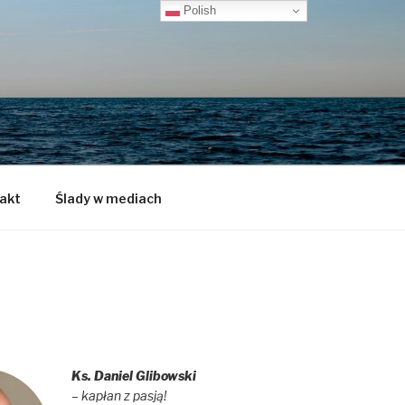
Polish
akt
Ślady w mediach
Ks. Daniel Glibowski
– kapłan z pasją!