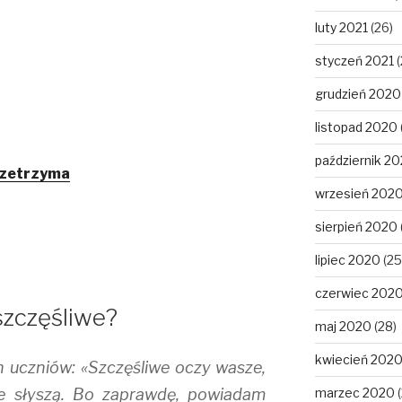
luty 2021
(26)
styczeń 2021
(
grudzień 2020
listopad 2020
październik 2
rzetrzyma
wrzesień 202
sierpień 2020
lipiec 2020
(25
czerwiec 202
szczęśliwe?
maj 2020
(28)
kwiecień 202
h uczniów: «Szczęśliwe oczy wasze,
że słyszą. Bo zaprawdę, powiadam
marzec 2020
(