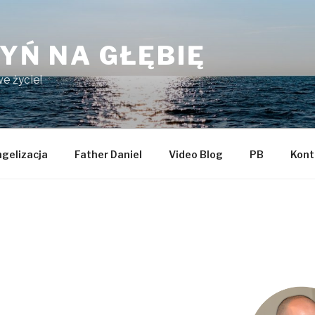
YŃ NA GŁĘBIĘ
e życie!
gelizacja
Father Daniel
Video Blog
PB
Kont
d