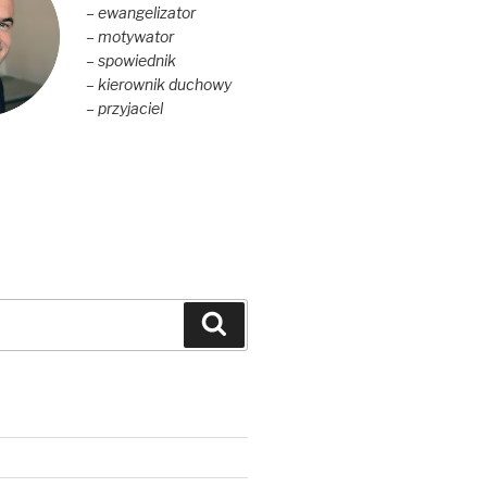
– ewangelizator
– motywator
– spowiednik
– kierownik duchowy
– przyjaciel
Szukaj