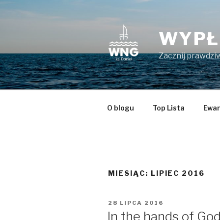
Przeskocz
do
treści
WYPŁ
Zacznij prawdziw
O blogu
Top Lista
Ewan
MIESIĄC:
LIPIEC 2016
OPUBLIKOWANE
28 LIPCA 2016
W
In the hands of Go