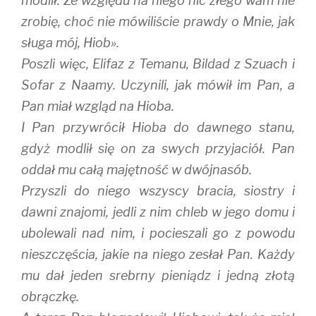
modlił. Ze względu na niego nic złego wam nie
zrobię, choć nie mówiliście prawdy o Mnie, jak
sługa mój, Hiob».
Poszli więc, Elifaz z Temanu, Bildad z Szuach i
Sofar z Naamy. Uczynili, jak mówił im Pan, a
Pan miał wzgląd na Hioba.
I Pan przywrócił Hioba do dawnego stanu,
gdyż modlił się on za swych przyjaciół. Pan
oddał mu całą majętność w dwójnasób.
Przyszli do niego wszyscy bracia, siostry i
dawni znajomi, jedli z nim chleb w jego domu i
ubolewali nad nim, i pocieszali go z powodu
nieszczęścia, jakie na niego zesłał Pan. Każdy
mu dał jeden srebrny pieniądz i jedną złotą
obrączkę.