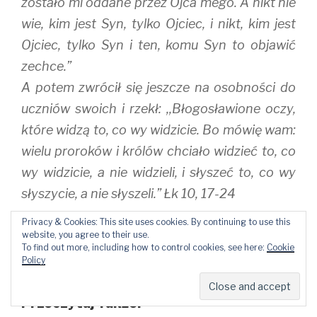
zostało mi oddane przez Ojca mego. A nikt nie
wie, kim jest Syn, tylko Ojciec, i nikt, kim jest
Ojciec, tylko Syn i ten, komu Syn to objawić
zechce.”
A potem zwrócił się jeszcze na osobności do
uczniów swoich i rzekł: ,,Błogosławione oczy,
które widzą to, co wy widzicie. Bo mówię wam:
wielu proroków i królów chciało widzieć to, co
wy widzicie, a nie widzieli, i słyszeć to, co wy
słyszycie, a nie słyszeli.” Łk 10, 17-24
Privacy & Cookies: This site uses cookies. By continuing to use this
website, you agree to their use.
Share this:
To find out more, including how to control cookies, see here:
Cookie
C
C
C
Policy
l
l
l
i
i
i
c
c
c
k
k
k
Przeczytaj Także:
t
t
t
o
o
o