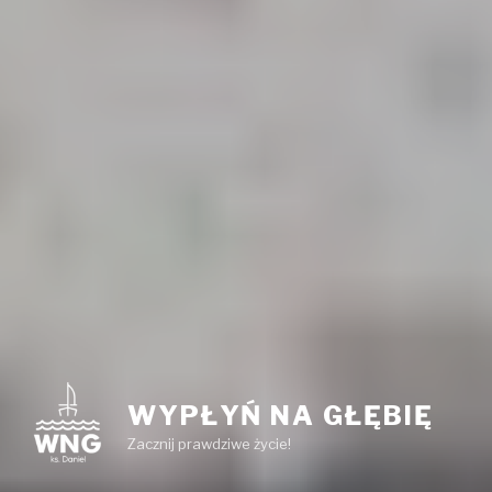
WYPŁYŃ NA GŁĘBIĘ
Zacznij prawdziwe życie!