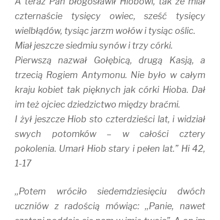
A teraz Pan błogosławił Hiobowi, tak że miał
czternaście tysięcy owiec, sześć tysięcy
wielbłądów, tysiąc jarzm wołów i tysiąc oślic.
Miał jeszcze siedmiu synów i trzy córki.
Pierwszą nazwał Gołębicą, drugą Kasją, a
trzecią Rogiem Antymonu. Nie było w całym
kraju kobiet tak pięknych jak córki Hioba. Dał
im też ojciec dziedzictwo między braćmi.
I żył jeszcze Hiob sto czterdzieści lat, i widział
swych potomków – w całości cztery
pokolenia. Umarł Hiob stary i pełen lat.” Hi 42,
1-17
,,Potem wróciło siedemdziesięciu dwóch
uczniów z radością mówiąc: ,,Panie, nawet