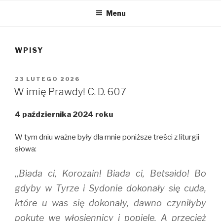
Menu
WPISY
OPUBLIKOWANE
23 LUTEGO 2026
W
W imię Prawdy! C. D. 607
4 października 2024 roku
W tym dniu ważne były dla mnie poniższe treści z liturgii
słowa:
,,Biada ci, Korozain! Biada ci, Betsaido! Bo
gdyby w Tyrze i Sydonie dokonały się cuda,
które u was się dokonały, dawno czyniłyby
pokutę we włosiennicy i popiele. A przecież