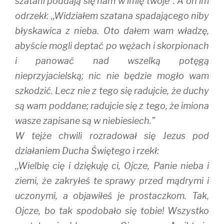
szatani poddają się nam w imię twoje”. A on im
odrzekł: ,,Widziałem szatana spadającego niby
błyskawica z nieba. Oto dałem wam władzę,
abyście mogli deptać po wężach i skorpionach
i panować nad wszelką potęgą
nieprzyjacielską; nic nie będzie mogło wam
szkodzić. Lecz nie z tego się radujcie, że duchy
są wam poddane; radujcie się z tego, że imiona
wasze zapisane są w niebiesiech.”
W tejże chwili rozradował się Jezus pod
działaniem Ducha Świętego i rzekł:
,,Wielbię cię i dziękuję ci, Ojcze, Panie nieba i
ziemi, że zakryłeś te sprawy przed mądrymi i
uczonymi, a objawiłeś je prostaczkom. Tak,
Ojcze, bo tak spodobało się tobie! Wszystko