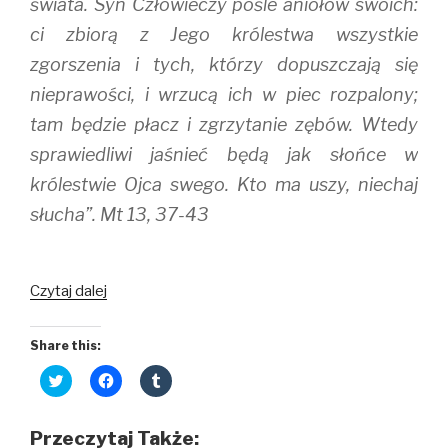
)
w
świata. Syn Człowieczy pośle aniołów swoich:
)
ci zbiorą z Jego królestwa wszystkie
zgorszenia i tych, którzy dopuszczają się
nieprawości, i wrzucą ich w piec rozpalony;
tam będzie płacz i zgrzytanie zębów. Wtedy
sprawiedliwi jaśnieć będą jak słońce w
królestwie Ojca swego. Kto ma uszy, niechaj
słucha”. Mt 13, 37-43
Czytaj dalej
Share this:
C
C
C
l
l
l
i
i
i
c
c
c
k
k
k
Przeczytaj Także:
t
t
t