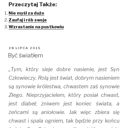
k
k
k
Przeczytaj Także:
t
t
t
o
o
o
Nie myśl za dużo
s
s
s
h
h
h
Zaufaj i rób swoje
a
a
a
r
r
r
Wzrastanie na pustkowiu
e
e
e
o
o
o
n
n
n
T
F
T
w
a
u
i
c
m
OPUBLIKOWANE
28 LIPCA 2015
t
e
b
W
t
b
l
Być światłem
e
o
r
r
o
(
(
k
O
„Tym, który sieje dobre nasienie, jest Syn
O
(
p
p
O
e
e
p
n
Człowieczy. Rolą jest świat, dobrym nasieniem
n
e
s
s
n
i
są synowie królestwa, chwastem zaś synowie
i
s
n
n
i
n
Złego. Nieprzyjacielem, który posiał chwast,
n
n
e
e
n
w
w
e
w
jest diabeł; żniwem jest koniec świata, a
w
w
i
i
w
n
żeńcami są aniołowie. Jak więc zbiera się
n
i
d
d
n
o
chwast i spala ogniem, tak będzie przy końcu
o
d
w
w
o
)