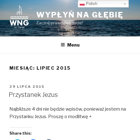
Przeskocz
Polish
do
WYPŁYŃ NA GŁĘBIĘ
treści
Zacznij prawdziwe życie!
Menu
MIESIĄC:
LIPIEC 2015
OPUBLIKOWANE
29 LIPCA 2015
W
Przystanek Jezus
Najbliższe 4 dni nie będzie wpisów, ponieważ jestem na
Przystanku Jezus. Proszę o modlitwę +
Share this: