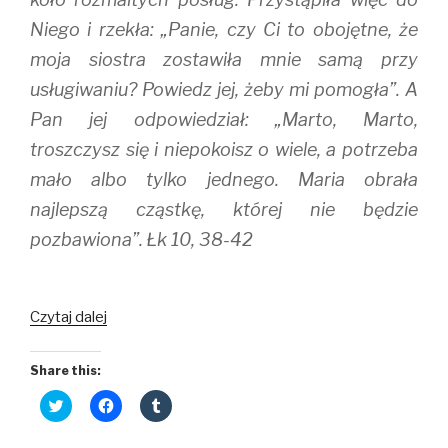
n
i
d
d
n
o
Niego i rzekła: „Panie, czy Ci to obojętne, że
o
d
w
w
o
)
)
w
moja siostra zostawiła mnie samą przy
)
usługiwaniu? Powiedz jej, żeby mi pomogła”. A
Pan jej odpowiedział: „Marto, Marto,
troszczysz się i niepokoisz o wiele, a potrzeba
mało albo tylko jednego. Maria obrała
najlepszą cząstkę, której nie będzie
pozbawiona”. Łk 10, 38-42
Czytaj dalej
Share this:
C
C
C
l
l
l
i
i
i
c
c
c