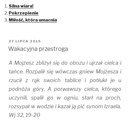
o
o
o
Silna wiara!
s
s
s
h
h
h
Pokrzepienie
a
a
a
r
r
r
Miłość, która umacnia
e
e
e
o
o
o
n
n
n
T
F
T
w
a
u
i
c
m
OPUBLIKOWANE
27 LIPCA 2015
t
e
b
W
t
b
l
Wakacyjna przestroga
e
o
r
r
o
(
(
k
O
A Mojżesz zbliżył się do obozu i ujrzał cielca i
O
(
p
p
O
e
e
p
n
tańce. Rozpalił się wówczas gniew Mojżesza i
n
e
s
s
n
i
rzucił z rąk swoich tablice i potłukł je u
i
s
n
n
i
n
podnóża góry. A porwawszy cielca, którego
n
n
e
e
n
w
w
e
w
uczynili, spalił go w ogniu, starł na proch,
w
w
i
i
w
n
rozsypał w wodzie i kazał ją pić synom Izraela.
n
i
d
d
n
o
Wj 32, 19-20
o
d
w
w
o
)
)
w
)