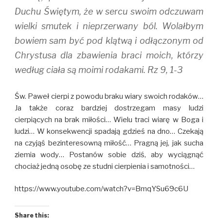
Duchu Świętym, że w sercu swoim odczuwam
wielki smutek i nieprzerwany ból. Wolałbym
bowiem sam być pod klątwą i odłączonym od
Chrystusa dla zbawienia braci moich, którzy
według ciała są moimi rodakami. Rz 9, 1-3
Św. Paweł cierpi z powodu braku wiary swoich rodaków…
Ja także coraz bardziej dostrzegam masy ludzi
cierpiących na brak miłości… Wielu traci wiarę w Boga i
ludzi… W konsekwencji spadają gdzieś na dno… Czekają
na czyjąś bezinteresowną miłość… Pragną jej, jak sucha
ziemia wody… Postanów sobie dziś, aby wyciągnąć
chociaż jedną osobę ze studni cierpienia i samotności…
https://www.youtube.com/watch?v=BmqYSu69c6U
Share this: