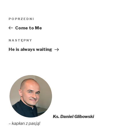
Nawigacja
Poprzedni
POPRZEDNI
wpisu
wpis
Come to Me
Następny
NASTĘPNY
wpis
He is always waiting
Ks. Daniel Glibowski
– kapłan z pasją!