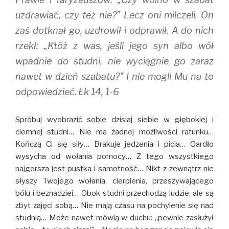
uzdrawiać, czy też nie?” Lecz oni milczeli. On
zaś dotknął go, uzdrowił i odprawił. A do nich
rzekł: „Któż z was, jeśli jego syn albo wół
wpadnie do studni, nie wyciągnie go zaraz
nawet w dzień szabatu?” I nie mogli Mu na to
odpowiedzieć. Łk 14, 1-6
Spróbuj wyobrazić sobie dzisiaj siebie w głębokiej i
ciemnej studni… Nie ma żadnej możliwości ratunku…
Kończą Ci się siły… Brakuje jedzenia i picia… Gardło
wysycha od wołania pomocy… Z tego wszystkiego
najgorsza jest pustka i samotność… Nikt z zewnątrz nie
słyszy Twojego wołania, cierpienia, przeszywającego
bólu i beznadziei… Obok studni przechodzą ludzie, ale są
zbyt zajęci sobą… Nie mają czasu na pochylenie się nad
studnią… Może nawet mówią w duchu: ,,pewnie zasłużył