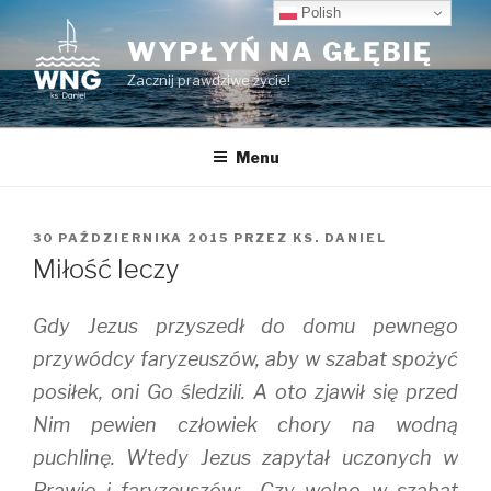
Przeskocz
Polish
do
WYPŁYŃ NA GŁĘBIĘ
treści
Zacznij prawdziwe życie!
Menu
OPUBLIKOWANE
30 PAŹDZIERNIKA 2015
PRZEZ
KS. DANIEL
W
Miłość leczy
Gdy Jezus przyszedł do domu pewnego
przywódcy faryzeuszów, aby w szabat spożyć
posiłek, oni Go śledzili. A oto zjawił się przed
Nim pewien człowiek chory na wodną
puchlinę. Wtedy Jezus zapytał uczonych w
Prawie i faryzeuszów: „Czy wolno w szabat