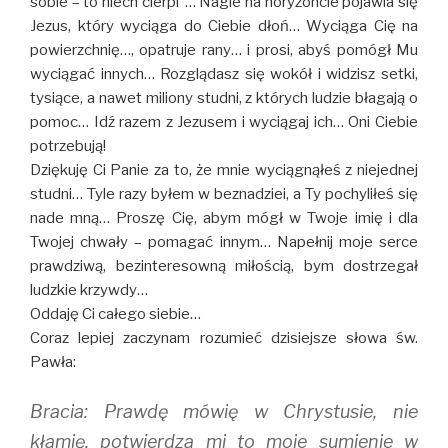
sobie – to niech cierpi”… Nagle na horyzoncie pojawia się
Jezus, który wyciąga do Ciebie dłoń… Wyciąga Cię na
powierzchnię…, opatruje rany… i prosi, abyś pomógł Mu
wyciągać innych… Rozglądasz się wokół i widzisz setki,
tysiące, a nawet miliony studni, z których ludzie błagają o
pomoc… Idź razem z Jezusem i wyciągaj ich… Oni Ciebie
potrzebują!
Dziękuję Ci Panie za to, że mnie wyciągnąłeś z niejednej
studni… Tyle razy byłem w beznadziei, a Ty pochyliłeś się
nade mną… Proszę Cię, abym mógł w Twoje imię i dla
Twojej chwały – pomagać innym… Napełnij moje serce
prawdziwą, bezinteresowną miłością, bym dostrzegał
ludzkie krzywdy…
Oddaję Ci całego siebie…
Coraz lepiej zaczynam rozumieć dzisiejsze słowa św.
Pawła:
Bracia: Prawdę mówię w Chrystusie, nie
kłamię, potwierdza mi to moje sumienie w