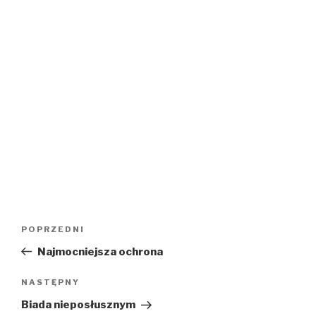
Nawigacja
Poprzedni
POPRZEDNI
wpisu
wpis
Najmocniejsza ochrona
Następny
NASTĘPNY
wpis
Biada nieposłusznym