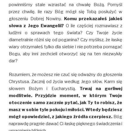
powinniśmy stale wzrastać na chwałę Bożą. Pomyśl
przez chwilę, ile razy Bóg mógł się Tobą posłużyć w
głoszeniu Dobrej Nowiny.
Komu przekazałeś jakieś
słowa z Jego Ewangelii?
O ile częściej rozmawiasz z
ludźmi o sprawach tego świata? Czy Twoje życie
diametralnie różni się od poganina? Czy myślisz, że łaskę
wiary otrzymałeś tylko dla siebie i nie potrzeba pomagać
Bogu, aby inni zechcieli otworzyć się na ten niezwykły
dar?
Rozumiem, że możesz nie czuć się odważny do głoszenia
Chrystusa. Zacznij od życia według Jego słów. Karm się
słowem Bożym i Eucharystią.
Trwaj na gorliwej
modlitwie. Przyjdzie moment, w którym Twoje
otoczenie samo zacznie pytać, jak Ty to robisz, że
masz w sobie tyle pokoju i miłości. Wtedy będziesz
mógł opowiedzieć, z jakiego źródła czerpiesz.
Bóg
naprawdę pragnie dawać Ci łaskę pięknego świadczenia i
umacniania bliźnich.