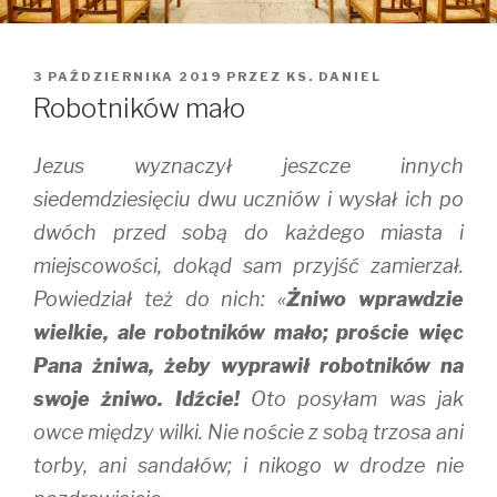
OPUBLIKOWANE
3 PAŹDZIERNIKA 2019
PRZEZ
KS. DANIEL
W
Robotników mało
Jezus wyznaczył jeszcze innych
siedemdziesięciu dwu uczniów i wysłał ich po
dwóch przed sobą do każdego miasta i
miejscowości, dokąd sam przyjść zamierzał.
Powiedział też do nich: «
Żniwo wprawdzie
wielkie, ale robotników mało; proście więc
Pana żniwa, żeby wyprawił robotników na
swoje żniwo. Idźcie!
Oto posyłam was jak
owce między wilki. Nie noście z sobą trzosa ani
torby, ani sandałów; i nikogo w drodze nie