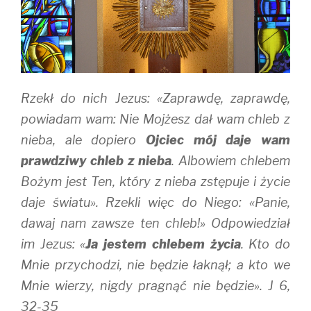
w
w
i
i
w
n
n
i
d
d
n
o
o
d
w
w
o
)
)
w
)
Rzekł do nich Jezus: «Zaprawdę, zaprawdę,
powiadam wam: Nie Mojżesz dał wam chleb z
nieba, ale dopiero
Ojciec mój daje wam
prawdziwy chleb z nieba
. Albowiem chlebem
Bożym jest Ten, który z nieba zstępuje i życie
daje światu». Rzekli więc do Niego: «Panie,
dawaj nam zawsze ten chleb!» Odpowiedział
im Jezus: «
Ja jestem chlebem życia
. Kto do
Mnie przychodzi, nie będzie łaknął; a kto we
Mnie wierzy, nigdy pragnąć nie będzie». J 6,
32-35