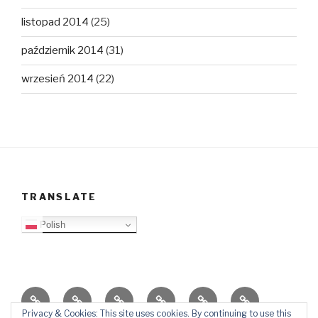
listopad 2014
(25)
październik 2014
(31)
wrzesień 2014
(22)
TRANSLATE
Polish
O
Top
Ewangelizacja
Father
Video
PB
blogu
Lista
Daniel
Blog
Privacy & Cookies: This site uses cookies. By continuing to use this