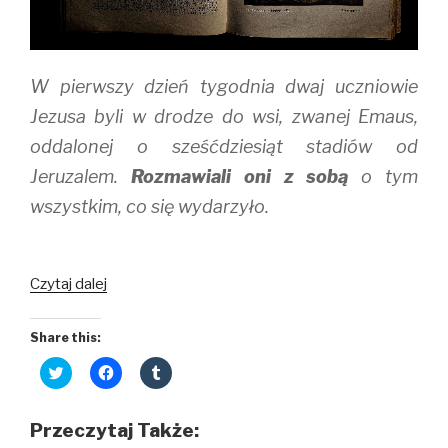
n
i
d
d
n
o
o
d
w
w
o
)
)
w
)
W pierwszy dzień tygodnia dwaj uczniowie
Jezusa byli w drodze do wsi, zwanej Emaus,
oddalonej o sześćdziesiąt stadiów od
Jeruzalem.
Rozmawiali oni z sobą
o tym
wszystkim, co się wydarzyło.
Żywe
Czytaj dalej
obrazy
zmieniające
Share this:
życie
C
C
C
l
l
l
i
i
i
c
c
c
k
k
k
Przeczytaj Także:
t
t
t