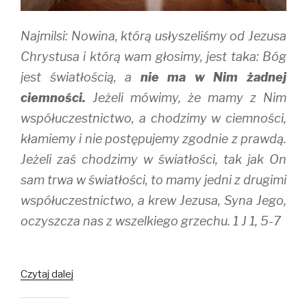
w
o
)
)
w
)
Najmilsi: Nowina, którą usłyszeliśmy od Jezusa
Chrystusa i którą wam głosimy, jest taka: Bóg
jest światłością, a
nie ma w Nim żadnej
ciemności.
Jeżeli mówimy, że mamy z Nim
współuczestnictwo, a chodzimy w ciemności,
kłamiemy i nie postępujemy zgodnie z prawdą.
Jeżeli zaś chodzimy w światłości, tak jak On
sam trwa w światłości, to mamy jedni z drugimi
współuczestnictwo, a krew Jezusa, Syna Jego,
oczyszcza nas z wszelkiego grzechu. 1 J 1, 5-7
Światło
Czytaj dalej
łaski