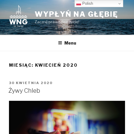
Przeskocz
Polish
do
WYPŁYŃ NA GŁĘBIĘ
treści
Zacznij prawdziwe życie!
Menu
MIESIĄC:
KWIECIEŃ 2020
OPUBLIKOWANE
30 KWIETNIA 2020
W
Żywy Chleb