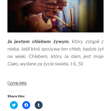
Ja jestem chlebem żywym
, który zstąpił z
nieba. Jeśli ktoś spożywa ten chleb, będzie żył
na wieki. Chlebem, który Ja dam, jest moje
Ciało, wydane za życie świata. J 6, 51
Żywy
Czytaj dalej
Chleb
Share this:
C
C
C
l
l
l
i
i
i