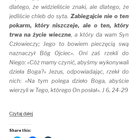
dlatego, że widzieliście znaki, ale dlatego, że
jedliście chleb do syta.
Zabiegajcie nie o ten
pokarm, który niszczeje, ale o ten, który
trwa na życie wieczne
, a który da wam Syn
Człowieczy; Jego to bowiem pieczęcią swą
naznaczył Bóg Ojciec». Oni zaś rzekli do
Niego: «Cóż mamy czynić, abyśmy wykonywali
dzieła Boga?» Jezus, odpowiadając, rzekł do
nich: «Na tym polega dzieło Boga, abyście
wierzyli w Tego, którego On posłał». J 6, 24-29
Codzienny
Czytaj dalej
pokarm
dla
Share this:
duszy