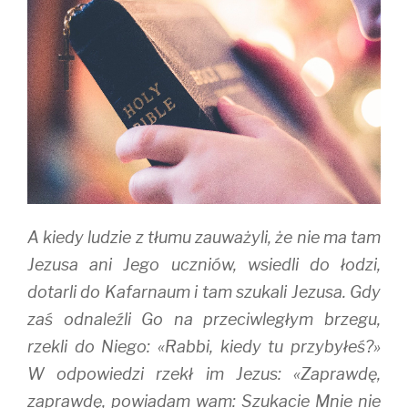
p
O
e
e
p
n
n
e
s
s
n
i
i
s
n
n
i
n
n
n
e
e
n
w
w
e
w
w
w
i
i
w
n
n
i
d
d
n
o
o
d
w
w
o
)
)
w
)
A kiedy ludzie z tłumu zauważyli, że nie ma tam
Jezusa ani Jego uczniów, wsiedli do łodzi,
dotarli do Kafarnaum i tam szukali Jezusa. Gdy
zaś odnaleźli Go na przeciwległym brzegu,
rzekli do Niego: «Rabbi, kiedy tu przybyłeś?»
W odpowiedzi rzekł im Jezus: «Zaprawdę,
zaprawdę, powiadam wam: Szukacie Mnie nie