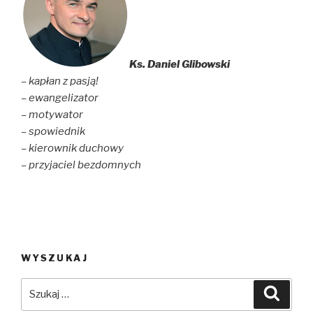
e
n
w
w
e
w
w
w
i
i
w
n
n
i
d
d
n
o
o
d
w
Ks. Daniel Glibowski
w
o
)
)
w
– kapłan z pasją!
)
– ewangelizator
– motywator
– spowiednik
– kierownik duchowy
– przyjaciel bezdomnych
WYSZUKAJ
Szukaj:
Szuka