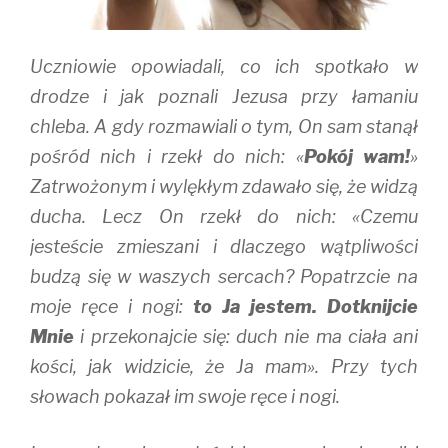
o
d
w
w
o
)
)
w
)
Uczniowie opowiadali, co ich spotkało w
drodze i jak poznali Jezusa przy łamaniu
chleba. A gdy rozmawiali o tym, On sam stanął
pośród nich i rzekł do nich: «
Pokój wam!
»
Zatrwożonym i wylękłym zdawało się, że widzą
ducha. Lecz On rzekł do nich: «Czemu
jesteście zmieszani i dlaczego wątpliwości
budzą się w waszych sercach? Popatrzcie na
moje ręce i nogi:
to Ja jestem. Dotknijcie
Mnie
i przekonajcie się: duch nie ma ciała ani
kości, jak widzicie, że Ja mam». Przy tych
słowach pokazał im swoje ręce i nogi.