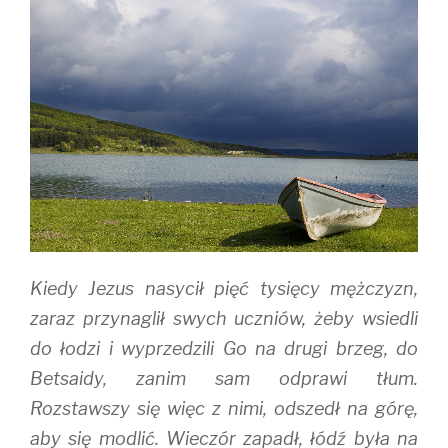
O
(
p
p
O
e
e
p
n
n
e
s
s
n
i
i
s
n
n
i
n
n
n
e
e
n
w
w
e
w
w
w
i
i
w
n
n
i
d
d
n
o
o
d
w
w
o
)
)
w
)
Kiedy Jezus nasycił pięć tysięcy mężczyzn,
zaraz przynaglił swych uczniów, żeby wsiedli
do łodzi i wyprzedzili Go na drugi brzeg, do
Betsaidy, zanim sam odprawi tłum.
Rozstawszy się więc z nimi, odszedł na górę,
aby się modlić. Wieczór zapadł, łódź była na