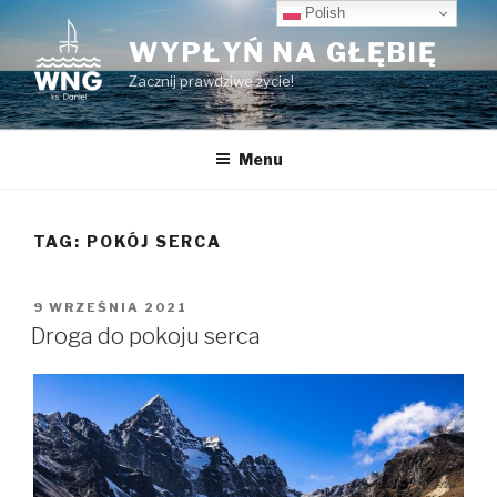
Przeskocz
Polish
do
WYPŁYŃ NA GŁĘBIĘ
treści
Zacznij prawdziwe życie!
Menu
TAG:
POKÓJ SERCA
OPUBLIKOWANE
9 WRZEŚNIA 2021
W
Droga do pokoju serca