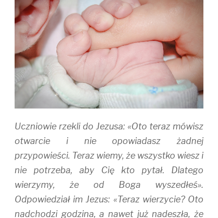
e
p
n
n
e
s
s
n
i
i
s
n
n
i
n
n
n
e
e
n
w
w
e
w
w
w
i
i
w
n
n
i
d
d
n
o
o
d
w
w
o
)
)
w
)
Uczniowie rzekli do Jezusa: «Oto teraz mówisz
otwarcie i nie opowiadasz żadnej
przypowieści. Teraz wiemy, że wszystko wiesz i
nie potrzeba, aby Cię kto pytał. Dlatego
wierzymy, że od Boga wyszedłeś».
Odpowiedział im Jezus: «Teraz wierzycie? Oto
nadchodzi godzina, a nawet już nadeszła, że