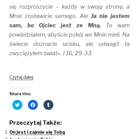
się rozproszycie – każdy w swoją stronę, a
Mnie zostawicie samego. Ale
Ja nie jestem
sam, bo Ojciec jest ze Mną.
To wam
powiedziałem, abyście pokój we Mnie mieli. Na
świecie doznacie ucisku, ale odwagi! Ja
zwyciężyłem świat». J 16, 29-33
Nigdy
Czytaj dalej
nie
jesteś
Share this:
sam!
C
C
C
l
l
l
i
i
i
c
c
c
k
k
k
Przeczytaj Także:
t
t
t
o
o
o
On jest i zajmie się Tobą
s
s
s
h
h
h