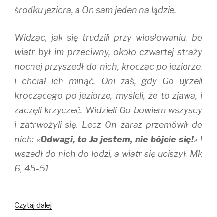
środku jeziora, a On sam jeden na lądzie.
Widząc, jak się trudzili przy wiosłowaniu, bo
wiatr był im przeciwny, około czwartej straży
nocnej przyszedł do nich, krocząc po jeziorze,
i chciał ich minąć. Oni zaś, gdy Go ujrzeli
kroczącego po jeziorze, myśleli, że to zjawa, i
zaczęli krzyczeć. Widzieli Go bowiem wszyscy
i zatrwożyli się. Lecz On zaraz przemówił do
nich: «
Odwagi, to Ja jestem, nie bójcie się!
» I
wszedł do nich do łodzi, a wiatr się uciszył. Mk
6, 45-51
Miłość
Czytaj dalej
usuwa