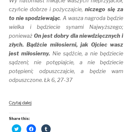
Wy natomiast miłujcie waszych nieprzyjaciół,
czyńcie dobrze i pożyczajcie,
niczego się za
to nie spodziewając
. A wasza nagroda będzie
wielka i będziecie synami Najwyższego;
ponieważ
On jest dobry dla niewdzięcznych i
złych. Bądźcie miłosierni, jak Ojciec wasz
jest miłosierny.
Nie sądźcie, a nie będziecie
sądzeni; nie potępiajcie, a nie będziecie
potępieni; odpuszczajcie, a będzie wam
odpuszczone. Łk 6, 27-37
Droga
Czytaj dalej
do
pokoju
Share this:
serca
C
C
C