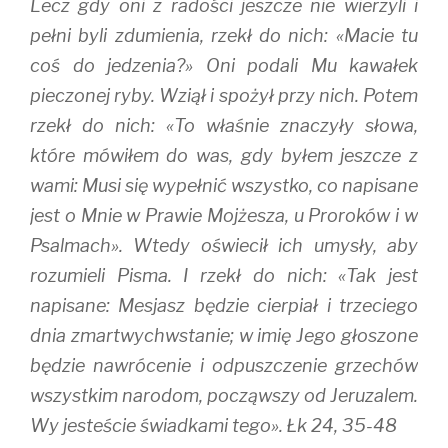
Lecz gdy oni z radości jeszcze nie wierzyli i
pełni byli zdumienia, rzekł do nich: «Macie tu
coś do jedzenia?» Oni podali Mu kawałek
pieczonej ryby. Wziął i spożył przy nich. Potem
rzekł do nich: «To właśnie znaczyły słowa,
które mówiłem do was, gdy byłem jeszcze z
wami: Musi się wypełnić wszystko, co napisane
jest o Mnie w Prawie Mojżesza, u Proroków i w
Psalmach». Wtedy oświecił ich umysły, aby
rozumieli Pisma. I rzekł do nich: «Tak jest
napisane: Mesjasz będzie cierpiał i trzeciego
dnia zmartwychwstanie; w imię Jego głoszone
będzie nawrócenie i odpuszczenie grzechów
wszystkim narodom, począwszy od Jeruzalem.
Wy jesteście świadkami tego». Łk 24, 35-48