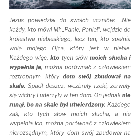
)
w
)
Jezus powiedział do swoich uczniów: «Nie
każdy, kto mówi Mi: „Panie, Panie!”, wejdzie do
królestwa niebieskiego, lecz ten, kto spełnia
wolę mojego Ojca, który jest w niebie.
Każdego więc,
kto
tych słów
moich słucha i
wypełnia je
, można porównać z człowiekiem
roztropnym, który
dom swój zbudował na
skale
. Spadł deszcz, wezbrały rzeki, zerwały
się wichry i uderzyły w ten dom. On jednak
nie
runął, bo na skale był utwierdzony.
Każdego
zaś, kto tych słów moich słucha, a nie
wypełnia ich, można porównać z człowiekiem
nierozsądnym, który dom swój zbudował na