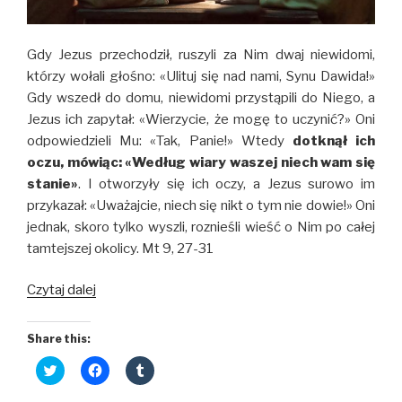
)
w
)
Gdy Jezus przechodził, ruszyli za Nim dwaj niewidomi,
którzy wołali głośno: «Ulituj się nad nami, Synu Dawida!»
Gdy wszedł do domu, niewidomi przystąpili do Niego, a
Jezus ich zapytał: «Wierzycie, że mogę to uczynić?» Oni
odpowiedzieli Mu: «Tak, Panie!» Wtedy
dotknął ich
oczu, mówiąc: «Według wiary waszej niech wam się
stanie»
. I otworzyły się ich oczy, a Jezus surowo im
przykazał: «Uważajcie, niech się nikt o tym nie dowie!» Oni
jednak, skoro tylko wyszli, roznieśli wieść o Nim po całej
tamtejszej okolicy. Mt 9, 27-31
Ciche
Czytaj dalej
i
głośne
Share this:
cuda
C
C
C
l
l
l
i
i
i