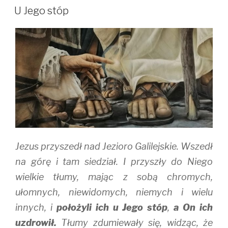
t
e
b
W
t
b
l
U Jego stóp
e
o
r
r
o
(
(
k
O
O
(
p
p
O
e
e
p
n
n
e
s
s
n
i
i
s
n
n
i
n
n
n
e
e
n
w
w
e
w
w
w
i
i
w
n
n
i
d
d
n
o
o
d
w
w
o
)
)
w
Jezus przyszedł nad Jezioro Galilejskie. Wszedł
)
na górę i tam siedział. I przyszły do Niego
wielkie tłumy, mając z sobą chromych,
ułomnych, niewidomych, niemych i wielu
innych, i
położyli ich u Jego stóp
,
a On ich
uzdrowił.
Tłumy zdumiewały się, widząc, że