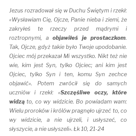
Jezus rozradował się w Duchu Świętym i rzekł:
«Wysławiam Cię, Ojcze, Panie nieba i ziemi, że
zakryłeś te rzeczy przed mądrymi i
roztropnymi, a
objawiłeś je prostaczkom
.
Tak, Ojcze, gdyż takie było Twoje upodobanie.
Ojciec mój przekazał Mi wszystko. Nikt też nie
wie, kim jest Syn, tylko Ojciec; ani kim jest
Ojciec, tylko Syn i ten, komu Syn zechce
objawić». Potem zwrócił się do samych
uczniów i rzekł: «
Szczęśliwe oczy, które
widzą
to, co wy widzicie. Bo powiadam wam:
Wielu proroków i królów pragnęło ujrzeć to, co
wy widzicie, a nie ujrzeli, i usłyszeć, co
słyszycie, a nie usłyszeli». Łk 10, 21-24