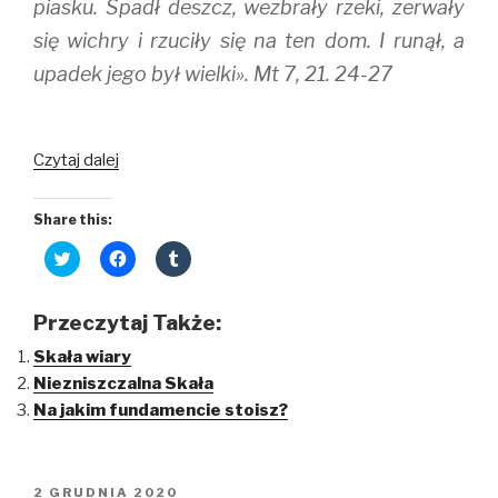
piasku. Spadł deszcz, wezbrały rzeki, zerwały
się wichry i rzuciły się na ten dom. I runął, a
upadek jego był wielki». Mt 7, 21. 24-27
Jak
Czytaj dalej
przetrwać?
Share this:
C
C
C
l
l
l
i
i
i
c
c
c
k
k
k
Przeczytaj Także:
t
t
t
o
o
o
Skała wiary
s
s
s
h
h
h
Niezniszczalna Skała
a
a
a
r
r
r
Na jakim fundamencie stoisz?
e
e
e
o
o
o
n
n
n
T
F
T
w
a
u
i
c
m
OPUBLIKOWANE
2 GRUDNIA 2020