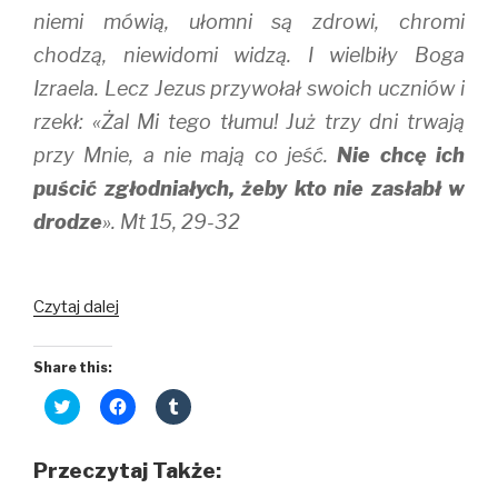
niemi mówią, ułomni są zdrowi, chromi
chodzą, niewidomi widzą. I wielbiły Boga
Izraela. Lecz Jezus przywołał swoich uczniów i
rzekł: «Żal Mi tego tłumu! Już trzy dni trwają
przy Mnie, a nie mają co jeść.
Nie chcę ich
puścić zgłodniałych, żeby kto nie zasłabł w
drodze
». Mt 15, 29-32
U
Czytaj dalej
Jego
stóp
Share this:
C
C
C
l
l
l
i
i
i
c
c
c
k
k
k
Przeczytaj Także:
t
t
t
o
o
o