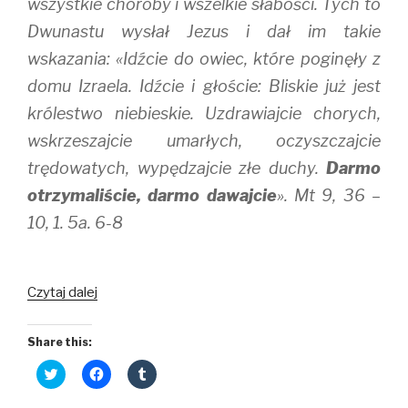
wszystkie choroby i wszelkie słabości. Tych to
Dwunastu wysłał Jezus i dał im takie
wskazania: «Idźcie do owiec, które poginęły z
domu Izraela. Idźcie i głoście: Bliskie już jest
królestwo niebieskie. Uzdrawiajcie chorych,
wskrzeszajcie umarłych, oczyszczajcie
trędowatych, wypędzajcie złe duchy.
Darmo
otrzymaliście, darmo dawajcie
». Mt 9, 36 –
10, 1. 5a. 6-8
Darmo
Czytaj dalej
dawajcie
Share this:
C
C
C
l
l
l
i
i
i
c
c
c