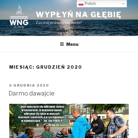
Przeskocz
Polish
do
WYPŁYŃ NA GŁĘBIĘ
treści
Zacznij prawdziwe życie!
Menu
MIESIĄC:
GRUDZIEŃ 2020
OPUBLIKOWANE
5 GRUDNIA 2020
W
Darmo dawajcie