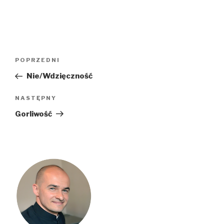
Nawigacja
Poprzedni
POPRZEDNI
wpisu
wpis
Nie/Wdzięczność
Następny
NASTĘPNY
wpis
Gorliwość