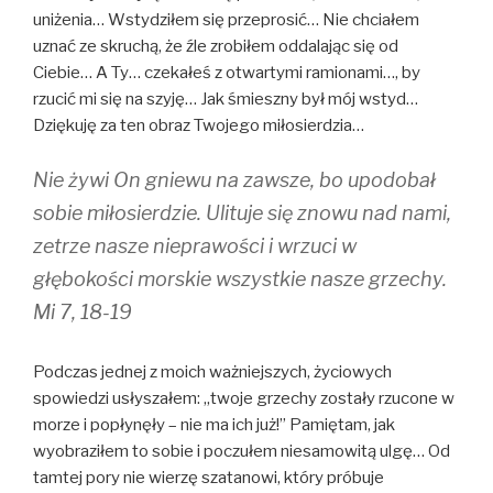
uniżenia… Wstydziłem się przeprosić… Nie chciałem
uznać ze skruchą, że źle zrobiłem oddalając się od
Ciebie… A Ty… czekałeś z otwartymi ramionami…, by
rzucić mi się na szyję… Jak śmieszny był mój wstyd…
Dziękuję za ten obraz Twojego miłosierdzia…
Nie żywi On gniewu na zawsze, bo upodobał
sobie miłosierdzie. Ulituje się znowu nad nami,
zetrze nasze nieprawości i wrzuci w
głębokości morskie wszystkie nasze grzechy.
Mi 7, 18-19
Podczas jednej z moich ważniejszych, życiowych
spowiedzi usłyszałem: ,,twoje grzechy zostały rzucone w
morze i popłynęły – nie ma ich już!” Pamiętam, jak
wyobraziłem to sobie i poczułem niesamowitą ulgę… Od
tamtej pory nie wierzę szatanowi, który próbuje