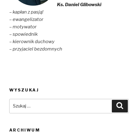
Ks. Daniel Glibowski
– kapłan z pasją!
– ewangelizator
– motywator
– spowiednik
– kierownik duchowy
– przyjaciel bezdomnych
WYSZUKAJ
Szukaj:
Szuka
ARCHIWUM