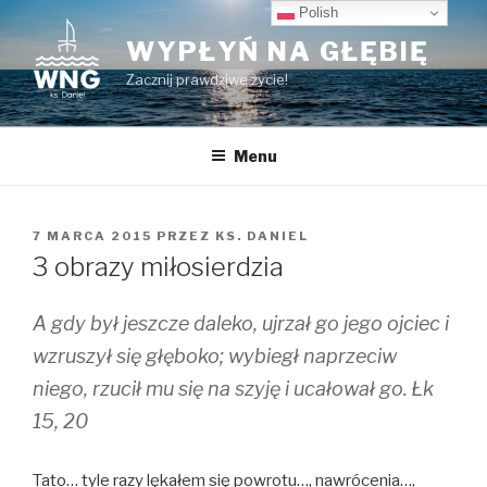
Przeskocz
Polish
do
WYPŁYŃ NA GŁĘBIĘ
treści
Zacznij prawdziwe życie!
Menu
OPUBLIKOWANE
7 MARCA 2015
PRZEZ
KS. DANIEL
W
3 obrazy miłosierdzia
A gdy był jeszcze daleko, ujrzał go jego ojciec i
wzruszył się głęboko; wybiegł naprzeciw
niego, rzucił mu się na szyję i ucałował go. Łk
15, 20
Tato… tyle razy lękałem się powrotu…, nawrócenia…,