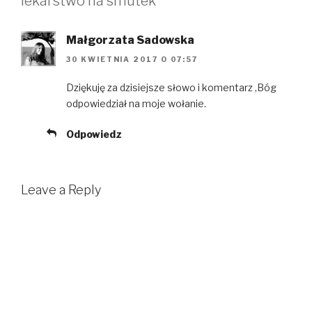
lekarstwo na smutek”
e
n
w
w
e
w
w
w
i
i
w
n
Małgorzata Sadowska
n
i
d
d
n
o
o
d
w
30 KWIETNIA 2017 O 07:57
w
o
)
)
w
)
Dziękuję za dzisiejsze słowo i komentarz ,Bóg
odpowiedział na moje wołanie.
Odpowiedz
Leave a Reply