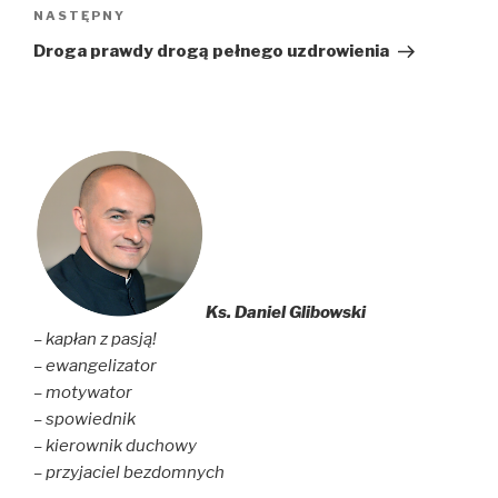
Następny
NASTĘPNY
wpis
Droga prawdy drogą pełnego uzdrowienia
Ks. Daniel Glibowski
– kapłan z pasją!
– ewangelizator
– motywator
– spowiednik
– kierownik duchowy
– przyjaciel bezdomnych