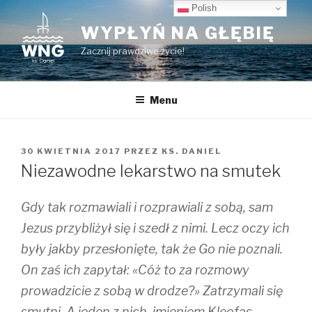
Przeskocz
Polish
do
WYPŁYŃ NA GŁĘBIĘ
treści
Zacznij prawdziwe życie!
Menu
OPUBLIKOWANE
30 KWIETNIA 2017
PRZEZ
KS. DANIEL
W
Niezawodne lekarstwo na smutek
Gdy tak rozmawiali i rozprawiali z sobą, sam
Jezus przybliżył się i szedł z nimi. Lecz oczy ich
były jakby przesłonięte, tak że Go nie poznali.
On zaś ich zapytał: «Cóż to za rozmowy
prowadzicie z sobą w drodze?» Zatrzymali się
smutni. A jeden z nich, imieniem Kleofas,