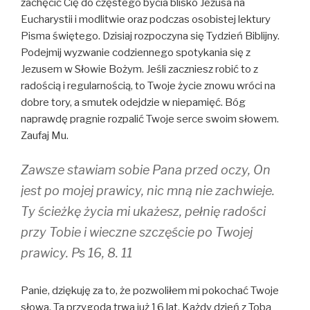
zachęcić Cię do częstego bycia blisko Jezusa na
Eucharystii i modlitwie oraz podczas osobistej lektury
Pisma świętego. Dzisiaj rozpoczyna się Tydzień Biblijny.
Podejmij wyzwanie codziennego spotykania się z
Jezusem w Słowie Bożym. Jeśli zaczniesz robić to z
radością i regularnością, to Twoje życie znowu wróci na
dobre tory, a smutek odejdzie w niepamięć. Bóg
naprawdę pragnie rozpalić Twoje serce swoim słowem.
Zaufaj Mu.
Zawsze stawiam sobie Pana przed oczy, On
jest po mojej prawicy, nic mną nie zachwieje.
Ty ścieżkę życia mi ukażesz, pełnię radości
przy Tobie i wieczne szczęście po Twojej
prawicy. Ps 16, 8. 11
Panie, dziękuję za to, że pozwoliłem mi pokochać Twoje
słowa. Ta przygoda trwa już 16 lat. Każdy dzień z Tobą