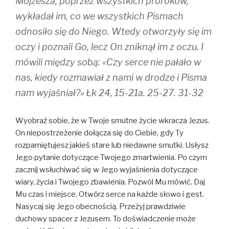
Mojżesza, poprzez wszystkich proroków,
wykładał im, co we wszystkich Pismach
odnosiło się do Niego. Wtedy otworzyły się im
oczy i poznali Go, lecz On zniknął im z oczu. I
mówili między sobą: «Czy serce nie pałało w
nas, kiedy rozmawiał z nami w drodze i Pisma
nam wyjaśniał?» Łk 24, 15-21a. 25-27. 31-32
Wyobraź sobie, że w Twoje smutne życie wkracza Jezus.
On niepostrzeżenie dołącza się do Ciebie, gdy Ty
rozpamiętujesz jakieś stare lub niedawne smutki. Usłysz
Jego pytanie dotyczące Twojego zmartwienia. Po czym
zacznij wsłuchiwać się w Jego wyjaśnienia dotyczące
wiary, życia i Twojego zbawienia. Pozwól Mu mówić. Daj
Mu czas i miejsce. Otwórz serce na każde słowo i gest.
Nasycaj się Jego obecnością. Przeżyj prawdziwie
duchowy spacer z Jezusem. To doświadczenie może