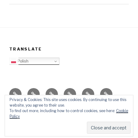
TRANSLATE
Polish
O
Top
Ewangelizacja
Father
Video
PB
blogu
Lista
Daniel
Blog
Privacy & Cookies: This site uses cookies. By continuing to use this
website, you agree to their use.
Kontakt
Ślady
To find out more, including how to control cookies, see here:
Cookie
w
Policy
mediach
Dumnie wspierane przez WordPressa