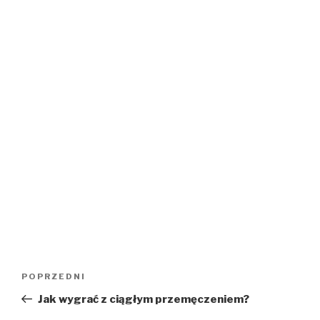
Nawigacja
Poprzedni
POPRZEDNI
wpisu
wpis
Jak wygrać z ciągłym przemęczeniem?