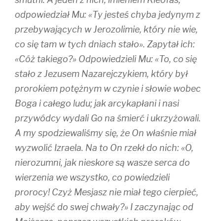
odpowiedział Mu: «Ty jesteś chyba jedynym z
przebywających w Jerozolimie, który nie wie,
co się tam w tych dniach stało». Zapytał ich:
«Cóż takiego?» Odpowiedzieli Mu: «To, co się
stało z Jezusem Nazarejczykiem, który był
prorokiem potężnym w czynie i słowie wobec
Boga i całego ludu; jak arcykapłani i nasi
przywódcy wydali Go na śmierć i ukrzyżowali.
A my spodziewaliśmy się, że On właśnie miał
wyzwolić Izraela. Na to On rzekł do nich: «O,
nierozumni, jak nieskore są wasze serca do
wierzenia we wszystko, co powiedzieli
prorocy! Czyż Mesjasz nie miał tego cierpieć,
aby wejść do swej chwały?» I zaczynając od