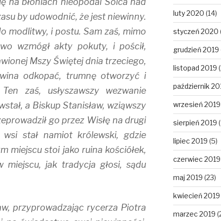
ię na błoniach nieopodal Solca nad
luty 2020
(14)
czasu by udowodnić, że jest niewinny.
o modlitwy, i postu. Sam zaś, mimo
styczeń 2020
owo wzmógł akty pokuty, i pościł,
grudzień 2019
rawionej Mszy Świętej dnia trzeciego,
listopad 2019
(
owina odkopać, trumnę otworzyć i
październik 20
. Ten zaś, usłyszawszy wezwanie
i wstał, a Biskup Stanisław, wziąwszy
wrzesień 2019
zeprowadził go przez Wisłę na drugi
sierpień 2019
(
 wsi stał namiot królewski, gdzie
lipiec 2019
(5)
m miejscu stoi jako ruina kościółek,
czerwiec 2019
 miejscu, jak tradycja głosi, sądu
maj 2019
(23)
kwiecień 2019
aw, przyprowadzając rycerza Piotra
marzec 2019
(