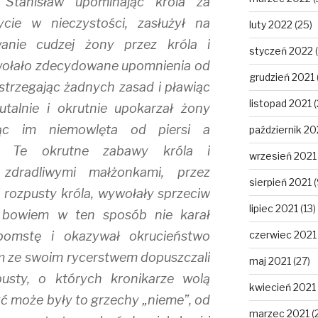
Stanisław upominając króla za
ycie w nieczystości, zasłużył na
luty 2022
(25)
wanie cudzej żony przez króla i
styczeń 2022
(
ywołało zdecydowane upomnienia od
grudzień 2021
strzegając żadnych zasad i pławiąc
listopad 2021
(
utalnie i okrutnie upokarzał żony
jąc im niemowlęta od piersi a
październik 20
ki. Te okrutne zabawy króla i
wrzesień 2021
 zdradliwymi małżonkami, przez
sierpień 2021
(
 rozpusty króla, wywołały sprzeciw
lipiec 2021
(13)
l bowiem w ten sposób nie karał
pomstę i okazywał okrucieństwo
czerwiec 2021
m ze swoim rycerstwem dopuszczali
maj 2021
(27)
pusty, o których kronikarze wolą
kwiecień 2021
Być może były to grzechy „nieme”, od
marzec 2021
(