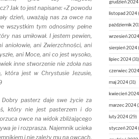
grudzień 2024
z? Jak to jest napisane: «Z powodu
listopad 2024
cały dzień, uważają nas za owce na
październik 2
 we wszystkim tym odnosimy pełne
óry nas umiłował. I jestem pewien,
wrzesień 202
ni aniołowie, ani Zwierzchności, ani
sierpień 2024
zyszłe, ani Moce, ani co jest wysoko,
lipiec 2024
(31)
olwiek inne stworzenie nie zdoła nas
czerwiec 202
 która jest w Chrystusie Jezusie,
9
maj 2024
(31)
kwiecień 2024
. Dobry pasterz daje swe życie za
marzec 2024
(
ś, który nie jest pasterzem i do
luty 2024
(29)
porzuca owce na widok zbliżającego
orywa je i rozprasza. Najemnik ucieka
styczeń 2024
jemnikiem i nie zależy mu na owcach.