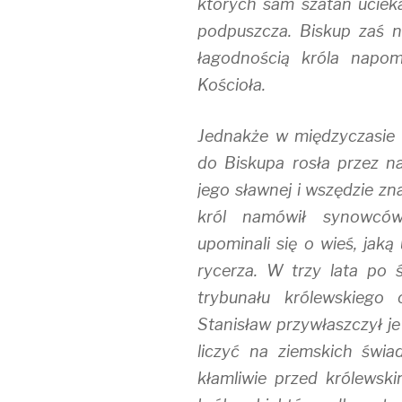
których sam szatan ucieka
podpuszcza. Biskup zaś n
łagodnością króla napom
Kościoła.
Jednakże w międzyczasie 
do Biskupa rosła przez n
jego sławnej i wszędzie zn
król namówił synowców
upominali się o wieś, jaką
rycerza. W trzy lata po ś
trybunału królewskiego 
Stanisław przywłaszczył je
liczyć na ziemskich świa
kłamliwie przed królews