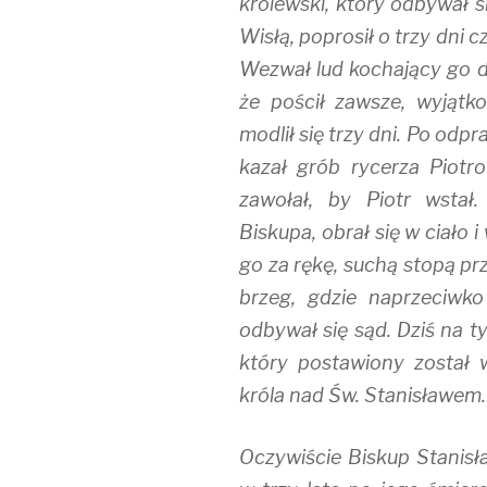
królewski, który odbywał s
Wisłą, poprosił o trzy dni 
Wezwał lud kochający go d
że pościł zawsze, wyjątk
modlił się trzy dni. Po odp
kazał grób rycerza Piotr
zawołał, by Piotr wstał
Biskupa, obrał się w ciało 
go za rękę, suchą stopą pr
brzeg, gdzie naprzeciwko
odbywał się sąd. Dziś na ty
który postawiony został w
króla nad Św. Stanisławem.
Oczywiście Biskup Stanisł