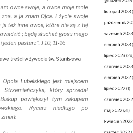
grudzień 2023
znam owce swoje, a owce moje mnie
listopad 2023
(
e zna, a ja znam Ojca. I życie swoje
październik 20
a też inne owce, które nie są z tej
rowadzić ; będą słuchać głosu mego
wrzesień 2023
i jeden pasterz”. J 10, 11-16
sierpień 2023
(
lipiec 2023
(29
awe treści w żywocie św. Stanisława
czerwiec 2023
sierpień 2022
(
l Opola Lubelskiego jest miejscem
lipiec 2022
(1)
a Strzemieńczyka, który sprzedał
 Biskup powiększył tym zakupem
czerwiec 2022
owskiego. Rycerz niedługo po
maj 2022
(31)
 zmarł.
kwiecień 2022
marzec 2022
(