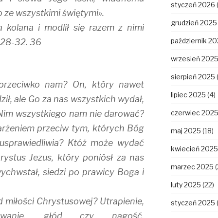
styczeń 2026
 ze wszystkimi świętymi».
grudzień 2025
 kolana i modlił się razem z nimi
październik 2
. 28-32. 36
wrzesień 202
sierpień 2025
 przeciwko nam? On, który nawet
lipiec 2025
(4)
ił, ale Go za nas wszystkich wydał,
 Nim wszystkiego nam nie darować?
czerwiec 202
arżeniem przeciw tym, których Bóg
maj 2025
(18)
 usprawiedliwia? Któż może wydać
kwiecień 2025
ystus Jezus, który poniósł za nas
marzec 2025
(
ychwstał, siedzi po prawicy Boga i
luty 2025
(22)
 miłości Chrystusowej? Utrapienie,
styczeń 2025
owanie, głód czy nagość,