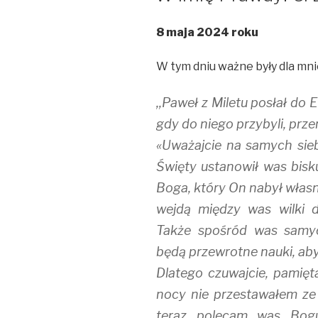
8 maja 2024 roku
W tym dniu ważne były dla mnie 
,,Paweł z Miletu posłał do 
gdy do niego przybyli, prze
«Uważajcie na samych sieb
Święty ustanowił was bisk
Boga, który On nabył własn
wejdą między was wilki d
Także spośród was samyc
będą przewrotne nauki, ab
Dlatego czuwajcie, pamięta
nocy nie przestawałem ze
teraz polecam was Bogu