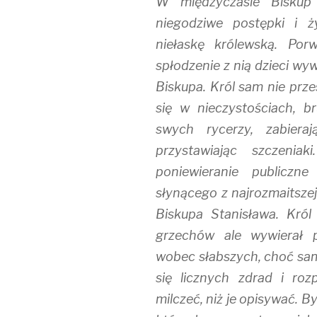
W międzyczasie Biskup 
niegodziwe postępki i ż
niełaskę królewską. Por
spłodzenie z nią dzieci w
Biskupa. Król sam nie prze
się w nieczystościach, br
swych rycerzy, zabiera
przystawiając szczenia
poniewieranie publiczne
słynącego z najrozmaitszej
Biskupa Stanisława. Kró
grzechów ale wywierał 
wobec słabszych, choć sa
się licznych zdrad i roz
milczeć, niż je opisywać. 