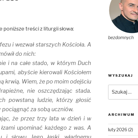
poniższe treści z liturgii słowa:
bezdomnych
Efezu i wezwał starszych Kościoła. A
mówił do nich:
ie i na całe stado, w którym Duch
upami, abyście kierowali Kościołem
WYSZUKAJ
ą krwią. Wiem, że po moim odejściu
Szukaj:
rapieżne, nie oszczędzając stada.
h powstaną ludzie, którzy głosić
y pociągnąć za sobą uczniów.
ARCHIWUM
jąc, że przez trzy lata w dzień i w
 łzami upominać każdego z was. A
luty 2026
(2)
 i słowu Jego łaski, władnemu