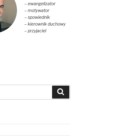
– ewangelizator
– motywator
– spowiednik
– kierownik duchowy
– przyjaciel
Szukaj