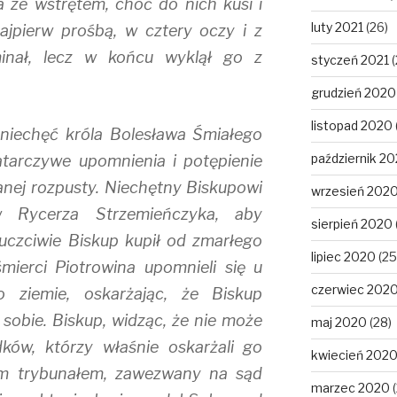
 ze wstrętem, choć do nich kusi i
luty 2021
(26)
ajpierw prośbą, w cztery oczy i z
inał, lecz w końcu wyklął go z
styczeń 2021
(
grudzień 2020
listopad 2020
niechęć króla Bolesława Śmiałego
październik 2
atarczywe upomnienia i potępienie
anej rozpusty. Niechętny Biskupowi
wrzesień 202
 Rycerza Strzemieńczyka, aby
sierpień 2020
 uczciwie Biskup kupił od zmarłego
lipiec 2020
(25
mierci Piotrowina upomnieli się u
czerwiec 202
o ziemie, oskarżając, że Biskup
 sobie. Biskup, widząc, że nie może
maj 2020
(28)
dków, którzy właśnie oskarżali go
kwiecień 202
kim trybunałem, zawezwany na sąd
marzec 2020
(