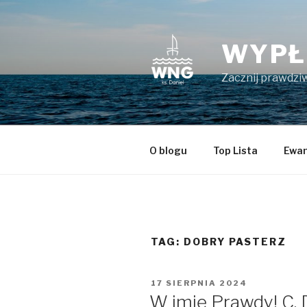
Przeskocz
do
treści
WYPŁ
Zacznij prawdziw
O blogu
Top Lista
Ewan
TAG:
DOBRY PASTERZ
OPUBLIKOWANE
17 SIERPNIA 2024
W
W imię Prawdy! C. 