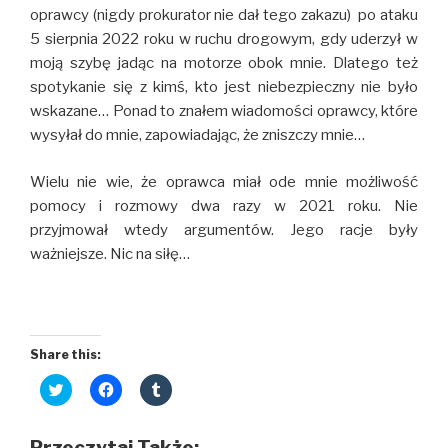
oprawcy (nigdy prokurator nie dał tego zakazu) po ataku
5 sierpnia 2022 roku w ruchu drogowym, gdy uderzył w
moją szybę jadąc na motorze obok mnie. Dlatego też
spotykanie się z kimś, kto jest niebezpieczny nie było
wskazane… Ponad to znałem wiadomości oprawcy, które
wysyłał do mnie, zapowiadając, że zniszczy mnie…
Wielu nie wie, że oprawca miał ode mnie możliwość
pomocy i rozmowy dwa razy w 2021 roku. Nie
przyjmował wtedy argumentów. Jego racje były
ważniejsze. Nic na siłę…
Share this:
C
C
C
l
l
l
i
i
i
c
c
c
k
k
k
Przeczytaj Także: