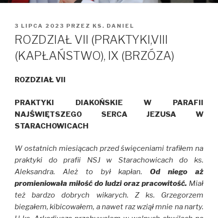
OPUBLIKOWANE
3 LIPCA 2023
PRZEZ
KS. DANIEL
W
ROZDZIAŁ VII (PRAKTYKI,VIII
(KAPŁAŃSTWO), IX (BRZÓZA)
ROZDZIAŁ VII
PRAKTYKI DIAKOŃSKIE W PARAFII
NAJŚWIĘTSZEGO SERCA JEZUSA W
STARACHOWICACH
W ostatnich miesiącach przed święceniami trafiłem na
praktyki do prafii NSJ w Starachowicach do ks.
Aleksandra. Ależ to był kapłan.
Od niego aż
promieniowała miłość do ludzi oraz pracowitość.
Miał
też bardzo dobrych wikarych. Z ks. Grzegorzem
biegałem, kibicowałem, a nawet raz wziął mnie na narty.