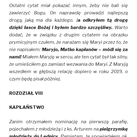
Ostatni cytat miał pokazać innym, żeby nie bali się
zawierzyć Bogu. On naprawdę prowadzi najlepszą
drogą, jaką ma dla każdego. J
a odkryłem tą drogę
dzięki łasce Bożej i byłem bardzo szczęśliwy.
Warto
dodać, że w związku z drugim cytatem na obrazku
prymicyjnym czułem, że narażam się Maryi przez to, że
nie napisałem:
Maryjo, Matko kapłanów – módl się za
nami!
Miałem Maryję w sercu, ale ten cytat był tak silny,
że umieściłem go zamiast wezwania do Maryi. Z Maryją
wszedłem w głębszą relację dopiero w roku 2019, o
czym będę pisał później.
ROZDZIAŁ VIII
KAPŁAŃSTWO
Zanim otrzymałem nominację na pierwszą parafię,
pojechałem z młodzieżą i z ks. Arturem na
pielgrzymkę
młodzieży do Lednicy
. Pamiętam, że spowiadałem ok.