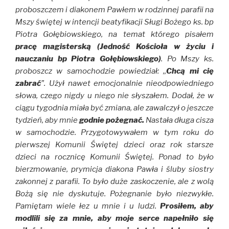
proboszczem i diakonem Pawłem w rodzinnej parafii na
Mszy świętej w intencji beatyfikacji Sługi Bożego ks. bp
Piotra Gołębiowskiego, na temat którego pisałem
pracę magisterską (Jedność Kościoła w życiu i
nauczaniu bp Piotra Gołębiowskiego)
. Po Mszy ks.
proboszcz w samochodzie powiedział: ,,
Chcą mi cię
zabrać
”. Użył nawet emocjonalnie nieodpowiedniego
słowa, czego nigdy u niego nie słyszałem. Dodał, że w
ciągu tygodnia miała być zmiana, ale zawalczył o jeszcze
tydzień, aby mnie
godnie pożegnać.
Nastała długa cisza
w samochodzie. Przygotowywałem w tym roku do
pierwszej Komunii Świętej dzieci oraz rok starsze
dzieci na rocznicę Komunii Świętej. Ponad to było
bierzmowanie, prymicja diakona Pawła i śluby siostry
zakonnej z parafii. To było duże zaskoczenie, ale z wolą
Bożą się nie dyskutuje. Pożegnanie było niezwykłe.
Pamiętam wiele łez u mnie i u ludzi.
Prosiłem, aby
modlili się za mnie, aby moje serce napełniło się