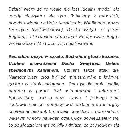
Dzisiaj wiem, że to wcale nie jest idealny model, ale
wtedy cieszyłem się tym. Robiliśmy z młodzieżą
przedstawienia na Boże Narodzenie, Wielkanoc oraz w
tematyce trzeźwościowej. Dzisiaj wstyd mi przed
Bogiem, że to robiłem w świątyni. Przepraszam Boga i
wynagradzam Mu to, co było niestosowne.
Kochałem uczyć w szkole. Kochałem głosić kazania.
Czułem prowadzenie Ducha Świętego. Byłem
spełnionym kapłanem.
Czułem także ataki zła.
Najmocniejszy cios był od ministrantów, z którymi
grałem w klubie piłkarskim. Oni byli dla mnie wielką
pomocą w parafii. Byli animatorami i lektorami.
Spędzaliśmy bardzo dużo czasu. I jednego dnia
zostawili mnie bez pomocy (w dzień bierzmowania, gdy
przyjechał biskup), bo woleli pojechać z poprzednim
wikarym w góry na jeden dzień. Gdy dowiedziałem się,
to powiedziałem im po kilku dniach, że zawiodłem się