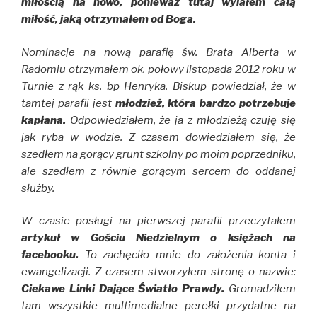
miłością na nowo, ponieważ tutaj wylałem całą
miłość, jaką otrzymałem od Boga.
Nominacje na nową parafię św. Brata Alberta w
Radomiu otrzymałem ok. połowy listopada 2012 roku w
Turnie z rąk ks. bp Henryka. Biskup powiedział, że w
tamtej parafii jest
młodzież, która bardzo potrzebuje
kapłana.
Odpowiedziałem, że ja z młodzieżą czuję się
jak ryba w wodzie. Z czasem dowiedziałem się, że
szedłem na gorący grunt szkolny po moim poprzedniku,
ale szedłem z równie gorącym sercem do oddanej
służby.
W czasie posługi na pierwszej parafii przeczytałem
artykuł w Gościu Niedzielnym o księżach na
facebooku.
To zachęciło mnie do założenia konta i
ewangelizacji. Z czasem stworzyłem stronę o nazwie:
Ciekawe Linki Dające Światło Prawdy.
Gromadziłem
tam wszystkie multimedialne perełki przydatne na