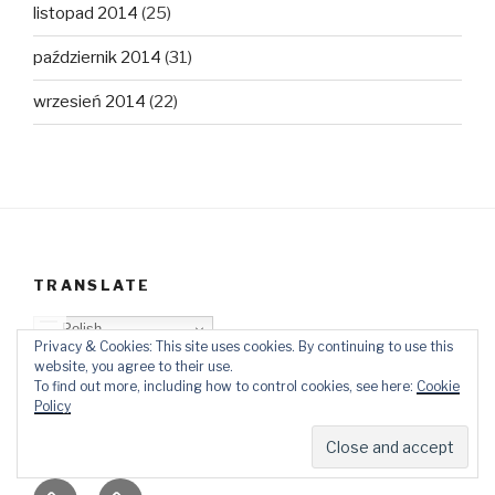
listopad 2014
(25)
październik 2014
(31)
wrzesień 2014
(22)
TRANSLATE
Polish
Privacy & Cookies: This site uses cookies. By continuing to use this
website, you agree to their use.
To find out more, including how to control cookies, see here:
Cookie
Policy
O
Top
Ewangelizacja
Father
Video
PB
blogu
Lista
Daniel
Blog
Kontakt
Ślady