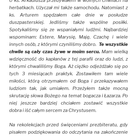
U ks. Arkadiusza przebywałem w wolnych chwilach na
herbatkach. Użyczał mi także samochodu. Natomiast z
ks. Arturem spędzałem całe dnie w posłudze
duszpasterskiej. Jedliśmy także wspólne posiłki.
Spotykaliśmy się ze wspaniałymi ludźmi. Najbardziej
wspominam: Estere, Marysię, Maję, Czachę i wiele
innych osób, z którymi czyniliśmy dobro.
Te wszystkie
chwile są cały czas żywe w moim sercu.
Mam wielką
wdzięczność do kapłanów z tej parafii oraz do ludzi, z
którymi chwaliliśmy Boga. Aż ciężko odjeżdżało się po
tych 3 miesiącach praktyk. Zostawiłem tam wiele
miłości, którą otrzymałem od Boga i przekazywałem
ludziom tak, jak umiałem. Przeżyłem także mocną
skrutację słowa Bożego na temat bogacza i Łazarza. Po
niej jeszcze bardziej chciałem zostawić wszystkie
dobra i iść całym sercem za Chrystusem.
Na rekolekcjach przed święceniami prezbiteratu, gdy
pisałem podziękowania do odczytania na zakończenie