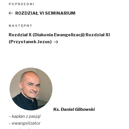
Nawigacja
Poprzedni
POPRZEDNI
wpisu
wpis
ROZDZIAŁ VI SEMINARIUM
Następny
NASTĘPNY
wpis
Rozdział X (Diakonia Ewangelizacji) Rozdział XI
(Przystanek Jezus)
Ks. Daniel Glibowski
– kapłan z pasją!
– ewangelizator