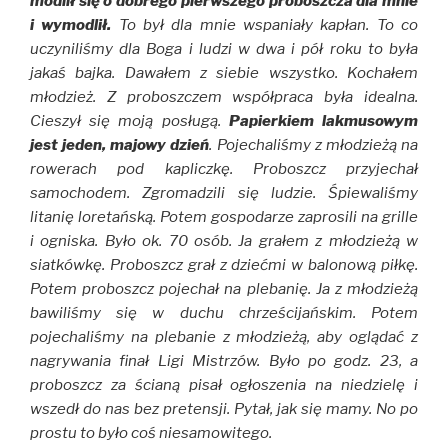
modlił się o dobrego pierwszego proboszcza dla mnie
i wymodlił.
To był dla mnie wspaniały kapłan. To co
uczyniliśmy dla Boga i ludzi w dwa i pół roku to była
jakaś bajka. Dawałem z siebie wszystko. Kochałem
młodzież. Z proboszczem współpraca była idealna.
Cieszył się moją posługą.
Papierkiem lakmusowym
jest jeden, majowy dzień
. Pojechaliśmy z młodzieżą na
rowerach pod kapliczkę. Proboszcz przyjechał
samochodem. Zgromadzili się ludzie. Śpiewaliśmy
litanię loretańską. Potem gospodarze zaprosili na grille
i ogniska. Było ok. 70 osób. Ja grałem z młodzieżą w
siatkówkę. Proboszcz grał z dziećmi w balonową piłkę.
Potem proboszcz pojechał na plebanię. Ja z młodzieżą
bawiliśmy się w duchu chrześcijańskim. Potem
pojechaliśmy na plebanie z młodzieżą, aby oglądać z
nagrywania finał Ligi Mistrzów. Było po godz. 23, a
proboszcz za ścianą pisał ogłoszenia na niedzielę i
wszedł do nas bez pretensji. Pytał, jak się mamy. No po
prostu to było coś niesamowitego.