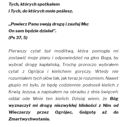
Tych, których spotkałem
i Tych, do których mnie poślesz.
,,Powierz Panu swoją drogę i zaufaj Mu:
On sam będzie działał”.
(Ps 37, 5)
Pierwszy cytat był modlitwą, która pomogła mi
zostawić moje plany i odpowiedzieć na głos Boga, by
wybrać drogę kapłańską. Trochę proroczo wybrałem
cytat z Ogrójca i kielichem goryczy. Wtedy nie
rozumiałem tych słów tak, jak teraz je rozumiem. Nawet
głupio mi było, że będę codziennie podnosił kielich z
Krwią Jezusa, a napisałem na obrazku z dnia święceń:
oddal ode Mnie ten kielich. Dzisiaj wiem, że
Bóg
wyznaczył mi drogę niezwykłej bliskości z Nim od
Wieczerzy przez Ogrójec, Golgotę aż do
Zmartwychwstania.