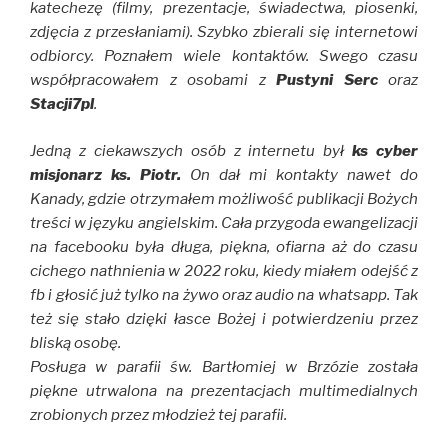
katechezę (filmy, prezentacje, świadectwa, piosenki,
zdjęcia z przesłaniami). Szybko zbierali się internetowi
odbiorcy. Poznałem wiele kontaktów. Swego czasu
współpracowałem z osobami z
Pustyni Serc
oraz
Stacji7pl
.
Jedną z ciekawszych osób z internetu był
ks cyber
misjonarz ks. Piotr.
On dał mi kontakty nawet do
Kanady, gdzie otrzymałem możliwość publikacji Bożych
treści w języku angielskim. Cała przygoda ewangelizacji
na facebooku była długa, piękna, ofiarna aż do czasu
cichego nathnienia w 2022 roku, kiedy miałem odejść z
fb i głosić już tylko na żywo oraz audio na whatsapp. Tak
też się stało dzięki łasce Bożej i potwierdzeniu przez
bliską osobę.
Posługa w parafii św. Bartłomiej w Brzózie została
piękne utrwalona na prezentacjach multimedialnych
zrobionych przez młodzież tej parafii.