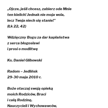
,,Ojcze, jeśli chcesz, zabierz ode Mnie
ten kielich! Jednak nie moja wola,
lecz Twoja niech się stanie!”
(Łk 22, 42)
Wdzięczny Bogu za dar kapłaństwa
z serca błogosławi
i prosi o modlitwę
Ks. Daniel Glibowski
Radom – Jedlińsk
29-30 maja 2010 r.
Boże otaczaj swoją opieką
moich Rodziców, Braci
i całą Rodzinę,
Nauczycieli i Wychowawców,