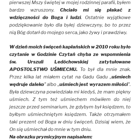
pierwszej Mszy świętej w mojej rodzinnej parafii, byłem
bardzo wzruszony.
Chciało mi się płakać z
wdzięczności do Boga i ludzi
. Ostatnie wyjątkowe
podziękowanie było dla byłej dziewczyny, bo to przez
nią Bóg dotarł do mojego serca, jako żywy i prawdziwy.
W dzień moich święceń kapłańskich w 2010 roku było
czytanie w Godzinie Czytań chyba ze wspomnienia
św. Urszuli Ledóchowskiej zatytułowane
APOSTOLSTWO UŚMIECHU.
To był dla mnie znak.
Przez kilka lat miałem cytat na Gadu Gadu ,,
uśmiech
wędruje daleko
” albo ,,
uśmiech jest wyrazem miłości
”.
Była dziewczyna powiedziała mi kiedyś, że mam piękny
uśmiech. Z tym też uśmiechem mówiłem do niej
jeszcze przed seminarium, że gdybym był księdzem, to
byłbym uśmiechniętym księdzem. Także otrzymałem
taki prezent od Boga w dniu święceń. Dzisiaj wiem, że
On się uśmiechał do mnie w tym dniu.
Na obrazku prymicyjnym napisałem: