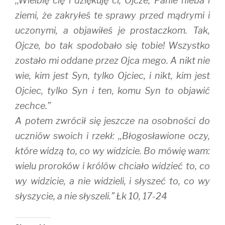
,,Wielbię cię i dziękuję ci, Ojcze, Panie nieba i
ziemi, że zakryłeś te sprawy przed mądrymi i
uczonymi, a objawiłeś je prostaczkom. Tak,
Ojcze, bo tak spodobało się tobie! Wszystko
zostało mi oddane przez Ojca mego. A nikt nie
wie, kim jest Syn, tylko Ojciec, i nikt, kim jest
Ojciec, tylko Syn i ten, komu Syn to objawić
zechce.”
A potem zwrócił się jeszcze na osobności do
uczniów swoich i rzekł: ,,Błogosławione oczy,
które widzą to, co wy widzicie. Bo mówię wam:
wielu proroków i królów chciało widzieć to, co
wy widzicie, a nie widzieli, i słyszeć to, co wy
słyszycie, a nie słyszeli.” Łk 10, 17-24