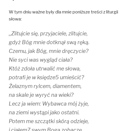
p
O
e
e
p
n
n
e
s
W tym dniu ważne były dla mnie poniższe treści z liturgii
s
n
i
i
s
n
słowa:
n
i
n
n
n
e
e
n
w
,,Zlitujcie się, przyjaciele, zlitujcie,
w
e
w
w
w
i
i
w
n
gdyż Bóg mnie dotknął swą ręką.
n
i
d
d
n
o
Czemu, jak Bóg, mnie dręczycie?
o
d
w
w
o
)
Nie syci was wygląd ciała?
)
w
)
Któż zdoła utrwalić me słowa,
potrafi je w księdze5 umieścić?
Żelaznym rylcem, diamentem,
na skale je wyryć na wieki?
Lecz ja wiem: Wybawca mój żyje,
na ziemi wystąpi jako ostatni.
Potem me szczątki skórą odzieje,
i ciałem7 swym Boga zobaczę.