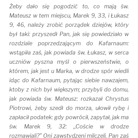
Żeby dało się pogodzić to, co mają św.
Mateusz w tem miejscu, Marek 9, 33, i Łukasz
9, 46, należy zrobić porządek dziejów, który
był taki: przyszedł Pan, jak się powiedziało w
rozdziale poprzedzającym do Kafarnaum:
wstąpiła zaś, jak powiada św. Łukasz, w serca
uczniów pyszna myśl o pierwszeństwie, o
którem, jak jest u Marka, w drodze spór wiedli
idąc do Kafarnaum, pytając siebie nawzajem,
ktoby z nich był większym; przybyli do domu,
jak powiada św. Mateusz: rozkazał Chrystus
Piotrowi, żeby szedł do morza, ułowił rybę i
zapłacił podatek: gdy powrócił, zapytał, jak ma
św. Marek 9, 32: ,,Coście w drodze
rozmawiali?” Oni zawstydzeni milczeli. Pan zaś