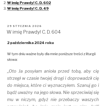
h
h
h
W imię Prawdy! C. D. 602
a
a
a
r
r
r
W imię Prawdy! C. D. 49
e
e
e
o
o
o
n
n
n
T
F
T
w
a
u
i
c
m
OPUBLIKOWANE
29 STYCZNIA 2026
t
e
b
W
t
b
l
W imię Prawdy! C. D. 604
e
o
r
r
o
(
(
k
O
2 października 2024 roku
O
(
p
p
O
e
e
p
n
n
e
s
W tym dniu ważne były dla mnie poniższe treści z liturgii
s
n
i
i
s
n
słowa:
n
i
n
n
n
e
e
n
w
,,Oto Ja posyłam anioła przed tobą, aby cię
w
e
w
w
w
i
i
w
n
strzegł w czasie twojej drogi i doprowadził cię
n
i
d
d
n
o
do miejsca, które ci wyznaczyłem. Szanuj go i
o
d
w
w
o
)
bądź uważny na jego słowa. Nie sprzeciwiaj się
)
w
)
mu w niczym, gdyż nie przebaczy waszych