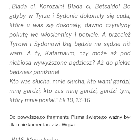
,,Biada ci, Korozain! Biada ci, Betsaido! Bo
gdyby w Tyrze i Sydonie dokonały się cuda,
które u was się dokonały, dawno czyniłyby
pokutę we włosiennicy i popiele. A przecież
Tyrowi i Sydonowi lżej będzie na sądzie niż
wam. A ty, Kafarnaum, czy może aż pod
niebiosa wywyższone będziesz? Aż do piekła
będziesz poniżone!
Kto was słucha, mnie słucha, kto wami gardzi,
mną gardzi; kto zaś mną gardzi, gardzi tym,
który mnie posłał.” Łk 10, 13-16
Do powyższego fragmentu Pisma świętego ważny był
dla mnie komentarz z ks. Wujka:
,,W.16. Mnie słucha.