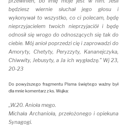
przewinień, bo imię moje jest w nim. Jeśli
będziesz wiernie słuchał jego głosu i
wykonywał to wszystko, co ci polecam, będę
nieprzyjacielem twoich nieprzyjaciół i będę
odnosił się wrogo do odnoszących się tak do
ciebie. Mój anioł poprzedzi cię i zaprowadzi do
Amoryty, Chetyty, Peryzzyty, Kananejczyka,
Chiwwity, Jebusyty, a Ja ich wygładzę.” Wj 23,
20-23
Do powyższego fragmentu Pisma świętego ważny był
dla mnie komentarz z ks. Wujka:
,,W.20. Anioła mego.
Michała Archanioła, przełożonego i opiekuna
Synagogi.