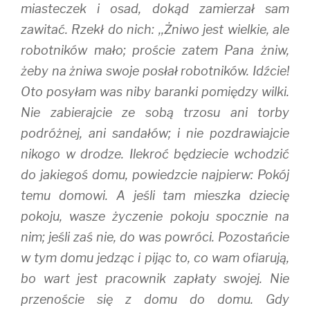
w
w
i
miasteczek i osad, dokąd zamierzał sam
i
w
n
n
i
d
zawitać. Rzekł do nich: ,,Żniwo jest wielkie, ale
d
n
o
o
d
w
w
o
)
robotników mało; proście zatem Pana żniw,
)
w
)
żeby na żniwa swoje posłał robotników. Idźcie!
Oto posyłam was niby baranki pomiędzy wilki.
Nie zabierajcie ze sobą trzosu ani torby
podróżnej, ani sandałów; i nie pozdrawiajcie
nikogo w drodze. Ilekroć będziecie wchodzić
do jakiegoś domu, powiedzcie najpierw: Pokój
temu domowi. A jeśli tam mieszka dziecię
pokoju, wasze życzenie pokoju spocznie na
nim; jeśli zaś nie, do was powróci. Pozostańcie
w tym domu jedząc i pijąc to, co wam ofiarują,
bo wart jest pracownik zapłaty swojej. Nie
przenoście się z domu do domu. Gdy