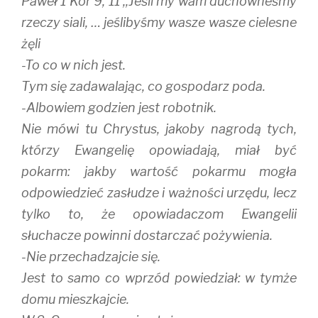
Paweł 1 Kor 9, 11 ,,Jeśli my wam duchowneśmy
rzeczy siali, … jeślibyśmy wasze wasze cielesne
żęli
-To co w nich jest.
Tym się zadawalając, co gospodarz poda.
-Albowiem godzien jest robotnik.
Nie mówi tu Chrystus, jakoby nagrodą tych,
którzy Ewangelię opowiadają, miał być
pokarm: jakby wartość pokarmu mogła
odpowiedzieć zasłudze i ważności urzędu, lecz
tylko to, że opowiadaczom Ewangelii
słuchacze powinni dostarczać pożywienia.
-Nie przechadzajcie się.
Jest to samo co wprzód powiedział: w tymże
domu mieszkajcie.