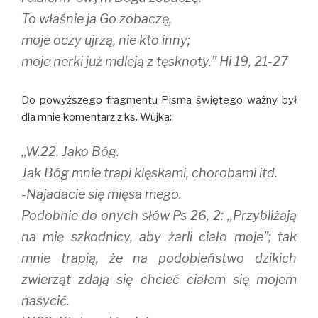
To właśnie ja Go zobaczę,
moje oczy ujrzą, nie kto inny;
moje nerki już mdleją z tęsknoty.” Hi 19, 21-27
Do powyższego fragmentu Pisma świętego ważny był
dla mnie komentarz z ks. Wujka:
,,W.22. Jako Bóg.
Jak Bóg mnie trapi klęskami, chorobami itd.
-Najadacie się mięsa mego.
Podobnie do onych słów Ps 26, 2: ,,Przybliżają
na mię szkodnicy, aby żarli ciało moje”; tak
mnie trapią, że na podobieństwo dzikich
zwierząt zdają się chcieć ciałem się mojem
nasycić.