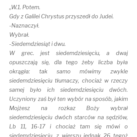
,,W.1. Potem.
Gdy z Galilei Chrystus przyszedł do Judei.
-Naznaczył.
Wybrał.
-Siedemdziesiąt i dwu.
W grec. jest siedemdziesięciu, a dwaj
opuszczają się, dla tego żeby liczba była
okrągła: tak samo mówimy zwykle
siedemdziesięciu tłumaczy, chociaż w rzeczy
samej było ich siedemdziesięciu dwóch.
Uczyniony zaś był ten wybór na sposób, jakim
Mojżesz na rozkaz Boży wybrał
siedemdziesięciu dwóch starców na sędziów,
Lb 11, 16-17 i chociaż tam się mówi o
siedemdziesięciu, z wierszu jednak 26 tegoż