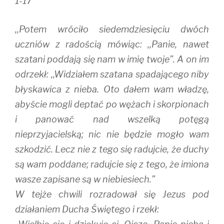
1-17
,,Potem wróciło siedemdziesięciu dwóch
uczniów z radością mówiąc: ,,Panie, nawet
szatani poddają się nam w imię twoje”. A on im
odrzekł: ,,Widziałem szatana spadającego niby
błyskawica z nieba. Oto dałem wam władzę,
abyście mogli deptać po wężach i skorpionach
i panować nad wszelką potęgą
nieprzyjacielską; nic nie będzie mogło wam
szkodzić. Lecz nie z tego się radujcie, że duchy
są wam poddane; radujcie się z tego, że imiona
wasze zapisane są w niebiesiech.”
W tejże chwili rozradował się Jezus pod
działaniem Ducha Świętego i rzekł: