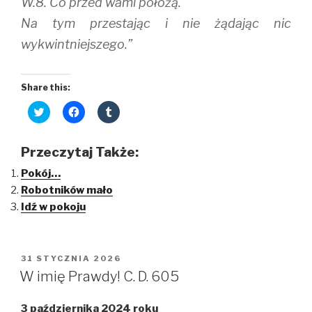
W.8. Co przed wami położą.
Na tym przestając i nie żądając nic
wykwintniejszego.”
Share this:
C
C
C
l
l
l
i
i
i
c
c
c
k
k
k
Przeczytaj Także:
t
t
t
o
o
o
Pokój…
s
s
s
h
h
h
Robotników mało
a
a
a
r
r
r
Idź w pokoju
e
e
e
o
o
o
n
n
n
T
F
T
w
a
u
i
c
m
OPUBLIKOWANE
31 STYCZNIA 2026
t
e
b
W
t
b
l
W imię Prawdy! C. D. 605
e
o
r
r
o
(
(
k
O
3 października 2024 roku
O
(
p