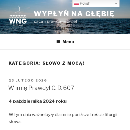
Przeskocz
Polish
do
WYPŁYŃ NA GŁĘBIĘ
treści
Zacznij prawdziwe życie!
Menu
KATEGORIA:
SŁOWO Z MOCĄ!
OPUBLIKOWANE
23 LUTEGO 2026
W
W imię Prawdy! C. D. 607
4 października 2024 roku
W tym dniu ważne były dla mnie poniższe treści z liturgii
słowa: