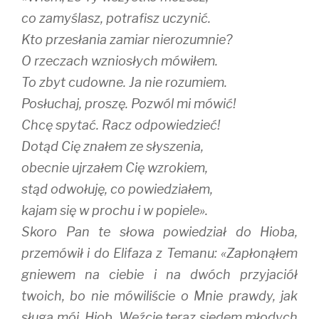
co zamyślasz, potrafisz uczynić.
Kto przesłania zamiar nierozumnie?
O rzeczach wzniosłych mówiłem.
To zbyt cudowne. Ja nie rozumiem.
Posłuchaj, proszę. Pozwól mi mówić!
Chcę spytać. Racz odpowiedzieć!
Dotąd Cię znałem ze słyszenia,
obecnie ujrzałem Cię wzrokiem,
stąd odwołuję, co powiedziałem,
kajam się w prochu i w popiele».
Skoro Pan te słowa powiedział do Hioba,
przemówił i do Elifaza z Temanu: «Zapłonąłem
gniewem na ciebie i na dwóch przyjaciół
twoich, bo nie mówiliście o Mnie prawdy, jak
sługa mój, Hiob. Weźcie teraz siedem młodych