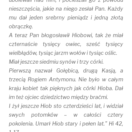
nieszczęścia, jakie na niego zesłał Pan. Każdy
mu dał jeden srebrny pieniądz i jedną złotą
obrączkę.
A teraz Pan błogosławił Hiobowi, tak że miał
czternaście tysięcy owiec, sześć tysięcy
wielbłądów, tysiąc jarzm wołów i tysiąc oślic.
Miał jeszcze siedmiu synów i trzy córki.
Pierwszą nazwał Gołębicą, drugą Kasją, a
trzecią Rogiem Antymonu. Nie było w całym
kraju kobiet tak pięknych jak córki Hioba. Dał
im też ojciec dziedzictwo między braćmi.
I żył jeszcze Hiob sto czterdzieści lat, i widział
swych potomków – w całości cztery
pokolenia. Umarł Hiob stary i pełen lat.” Hi 42,