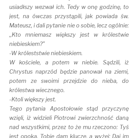
usiadłszy wezwał ich. Tedy w onę godzinę, to
jest, na ówczas przystąpili, jak powiada św.
Mateusz, i dali pytanie nie o sobie, lecz ogólnie:
,,Kto mniemasz większy jest w królestwie
niebieskiem?”
-W króleststwie niebieskiem.
W kościele, a potem w niebie. Sądzili, iż
Chrystus naprzód będzie panował na ziemi,
potem ze swoimi przejdzie do nieba, do
królestwa wiecznego.
-Ktoli większy jest.
Tego pytania Apostołowie stąd przyczynę
wzięli, iż widzieli Piotrowi zwierzchność daną
nad wszystkimi, przez to że mu rzeczono: Tyś
jest opoka. Tobie dam klucze, a wyżej: Daj im