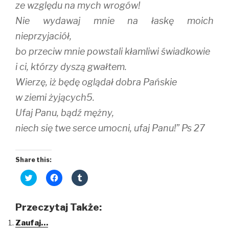
ze względu na mych wrogów!
Nie wydawaj mnie na łaskę moich
nieprzyjaciół,
bo przeciw mnie powstali kłamliwi świadkowie
i ci, którzy dyszą gwałtem.
Wierzę, iż będę oglądał dobra Pańskie
w ziemi żyjących5.
Ufaj Panu, bądź mężny,
niech się twe serce umocni, ufaj Panu!” Ps 27
Share this:
C
C
C
l
l
l
i
i
i
c
c
c
k
k
k
Przeczytaj Także:
t
t
t
o
o
o
Zaufaj…
s
s
s