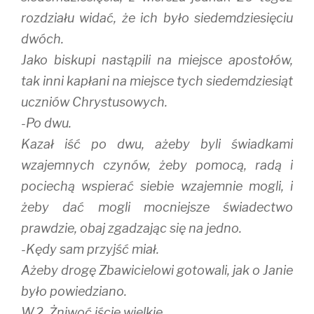
rozdziału widać, że ich było siedemdziesięciu
dwóch.
Jako biskupi nastąpili na miejsce apostołów,
tak inni kapłani na miejsce tych siedemdziesiąt
uczniów Chrystusowych.
-Po dwu.
Kazał iść po dwu, ażeby byli świadkami
wzajemnych czynów, żeby pomocą, radą i
pociechą wspierać siebie wzajemnie mogli, i
żeby dać mogli mocniejsze świadectwo
prawdzie, obaj zgadzając się na jedno.
-Kędy sam przyjść miał.
Ażeby drogę Zbawicielowi gotowali, jak o Janie
było powiedziano.
W.2. Żniwoć iście wielkie.