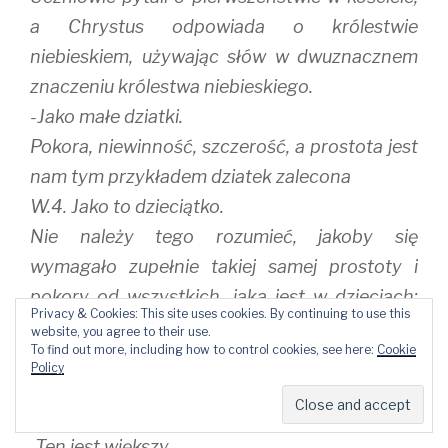
a Chrystus odpowiada o królestwie
niebieskiem, używając słów w dwuznacznem
znaczeniu królestwa niebieskiego.
-Jako małe dziatki.
Pokora, niewinność, szczerość, a prostota jest
nam tym przykładem dziatek zalecona
W.4. Jako to dzieciątko.
Nie należy tego rozumieć, jakoby się
wymagało zupełnie takiej samej prostoty i
pokory od wszystkich, jaka jest w dzieciach:
Privacy & Cookies: This site uses cookies. By continuing to use this
ktoby bowiem wszedł do królestwa
website, you agree to their use.
To find out more, including how to control cookies, see here:
Cookie
niebieskiego? Ale się podaje największy wzór
Policy
tych cnót, abyśmy do niego, o ile zdołamy, jak
najwięcej przybliżyć się usiłowali.
-Ten jest większy.