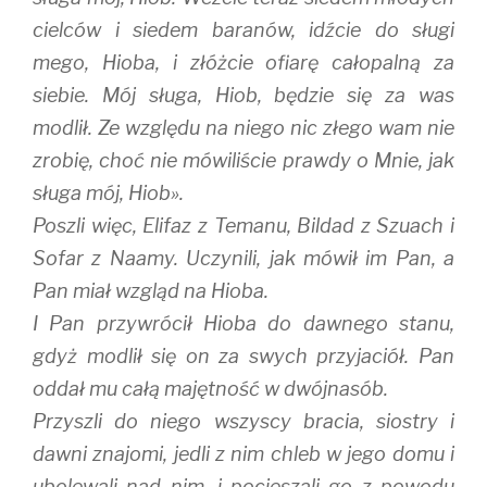
cielców i siedem baranów, idźcie do sługi
mego, Hioba, i złóżcie ofiarę całopalną za
siebie. Mój sługa, Hiob, będzie się za was
modlił. Ze względu na niego nic złego wam nie
zrobię, choć nie mówiliście prawdy o Mnie, jak
sługa mój, Hiob».
Poszli więc, Elifaz z Temanu, Bildad z Szuach i
Sofar z Naamy. Uczynili, jak mówił im Pan, a
Pan miał wzgląd na Hioba.
I Pan przywrócił Hioba do dawnego stanu,
gdyż modlił się on za swych przyjaciół. Pan
oddał mu całą majętność w dwójnasób.
Przyszli do niego wszyscy bracia, siostry i
dawni znajomi, jedli z nim chleb w jego domu i
ubolewali nad nim, i pocieszali go z powodu