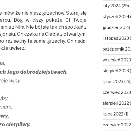
luty 2024
(29)
e mów, że nie masz grzechów. Staraj się
styczeń 2024
sercu. Bóg w ciszy pokaże Ci Twoje
nania z Nim. Nie bój się takich spotkań z
grudzień 2023
jonału. On czeka na Ciebie z otwartymi
listopad 2023
(
po raz setny te same grzechy, On nadal
akże uwierz…
październik 20
wrzesień 2023
na,
sierpień 2023
(
ich Jego dobrodziejstwach
.
oje winy
lipiec 2023
(29
czerwiec 2023
uby,
sierpień 2022
(
aniem.
lipiec 2022
(1)
awy,
o cierpliwy.
czerwiec 2022