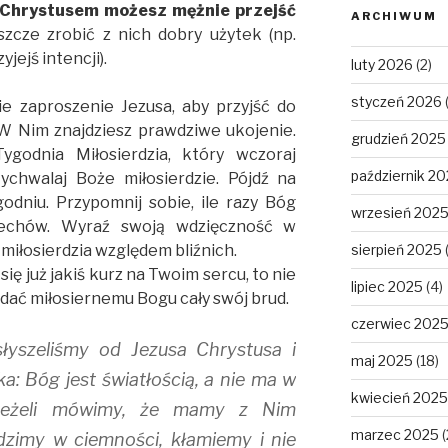
 Chrystusem możesz mężnie przejść
ARCHIWUM
szcze zrobić z nich dobry użytek (np.
yjejś intencji).
luty 2026
(2)
styczeń 2026
cie zaproszenie Jezusa, aby przyjść do
W Nim znajdziesz prawdziwe ukojenie.
grudzień 2025
ygodnia Miłosierdzia, który wczoraj
październik 2
ychwalaj Boże miłosierdzie. Pójdź na
odniu. Przypomnij sobie, ile razy Bóg
wrzesień 202
zechów. Wyraź swoją wdzięczność w
 miłosierdzia względem bliźnich.
sierpień 2025
się już jakiś kurz na Twoim sercu, to nie
lipiec 2025
(4)
oddać miłosiernemu Bogu cały swój brud.
czerwiec 202
słyszeliśmy od Jezusa Chrystusa i
maj 2025
(18)
ka: Bóg jest światłością, a nie ma w
kwiecień 2025
 Jeżeli mówimy, że mamy z Nim
marzec 2025
(
dzimy w ciemności, kłamiemy i nie