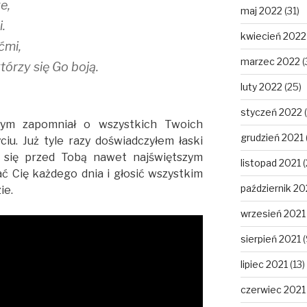
e,
maj 2022
(31)
.
kwiecień 2022
ećmi,
marzec 2022
(
którzy się Go boją.
luty 2022
(25)
styczeń 2022
(
bym zapomniał o wszystkich Twoich
grudzień 2021
iu. Już tyle razy doświadczyłem łaski
cę się przed Tobą nawet najświętszym
listopad 2021
(
ć Cię każdego dnia i głosić wszystkim
październik 20
ie.
wrzesień 2021
sierpień 2021
(
lipiec 2021
(13)
czerwiec 2021