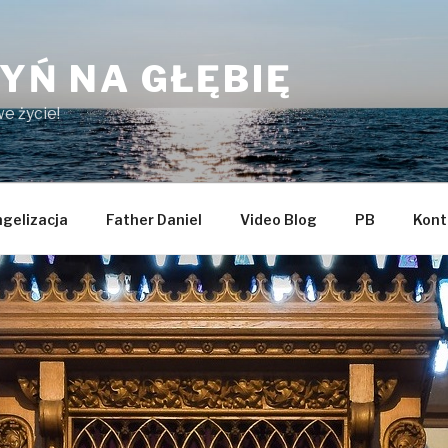
YŃ NA GŁĘBIĘ
e życie!
gelizacja
Father Daniel
Video Blog
PB
Kont