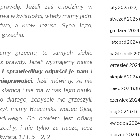
prawdą. Jeżeli zaś chodzimy w
luty 2025
(22)
 trwa w światłości, wtedy mamy jedni
styczeń 2025
ctwo, a krew Jezusa, Syna Jego,
grudzień 2024
 grzechu.
listopad 2024
amy grzechu, to samych siebie
październik 2
s prawdy. Jeżeli wyznajemy nasze
wrzesień 202
 i sprawiedliwy odpuści je nam i
sierpień 2024
nieprawości.
Jeśli mówimy, że nie
lipiec 2024
(31)
 kłamcą i nie ma w nas Jego nauki.
 dlatego, żebyście nie grzeszyli.
czerwiec 202
szył, mamy Rzecznika wobec Ojca,
maj 2024
(31)
edliwego. On bowiem jest ofiarą
kwiecień 2024
zechy, i nie tylko za nasze, lecz
marzec 2024
(
iata. 1 J 1, 5 – 2, 2