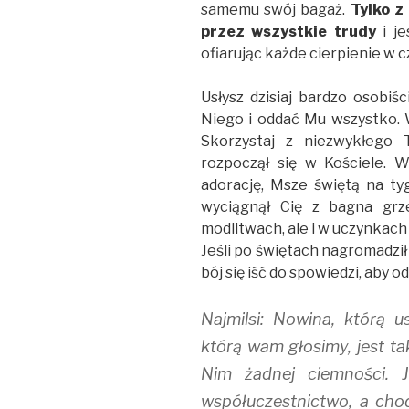
samemu swój bagaż.
Tylko z
przez wszystkie trudy
i je
ofiarując każde cierpienie w cz
Usłysz dzisiaj bardzo osobiś
Niego i oddać Mu wszystko. 
Skorzystaj z niezwykłego T
rozpoczął się w Kościele. W
adorację, Msze świętą na tyg
wyciągnął Cię z bagna gr
modlitwach, ale i w uczynkach
Jeśli po świętach nagromadził 
bój się iść do spowiedzi, aby 
Najmilsi: Nowina, którą u
którą wam głosimy, jest ta
Nim żadnej ciemności.
współuczestnictwo, a cho