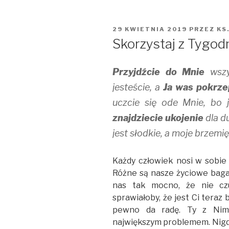
OPUBLIKOWANE
29 KWIETNIA 2019
PRZEZ
KS
W
Skorzystaj z Tygodn
Przyjdźcie do Mnie
wszys
jesteście, a
Ja was pokrze
uczcie się ode Mnie, bo 
znajdziecie ukojenie
dla d
jest słodkie, a moje brzemię
Każdy człowiek nosi w sobie 
Różne są nasze życiowe bagaż
nas tak mocno, że nie czuj
sprawiałoby, że jest Ci teraz 
pewno da radę. Ty z Nim
największym problemem. Nigdy 