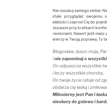
Nie oszukuj samego siebie. Ni
stale przyglądać swojemu 
słabości i zaprosi Cię do pojed
Jezusem przy kratkach konfes
ramionami. Nawet jeśli masz 
wierzy w Twoją poprawę. Ty t
Błogosław, duszo moja, Pa
i
nie zapominaj o wszystk
On odpuszcza wszystkie tw
i leczy wszystkie choroby,
On twoje życie ratuje od zg
obdarza cię łaską i zmiłow
Miłosierny jest Pan i łask
nieskory do gniewu i bardz