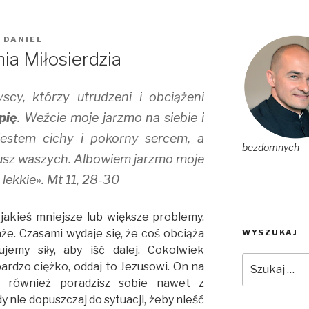
. DANIEL
ia Miłosierdzia
cy, którzy utrudzeni i obciążeni
pię
. Weźcie moje jarzmo na siebie i
jestem cichy i pokorny sercem, a
bezdomnych
usz waszych. Albowiem jarzmo moje
 lekkie». Mt 11, 28-30
jakieś mniejsze lub większe problemy.
e. Czasami wydaje się, że coś obciąża
WYSZUKAJ
emy siły, aby iść dalej. Cokolwiek
Szukaj:
bardzo ciężko, oddaj to Jezusowi. On na
 również poradzisz sobie nawet z
nie dopuszczaj do sytuacji, żeby nieść