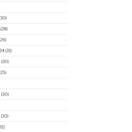
(30)
(28)
(26)
024
(31)
4
(30)
(25)
4
(30)
(30)
31)