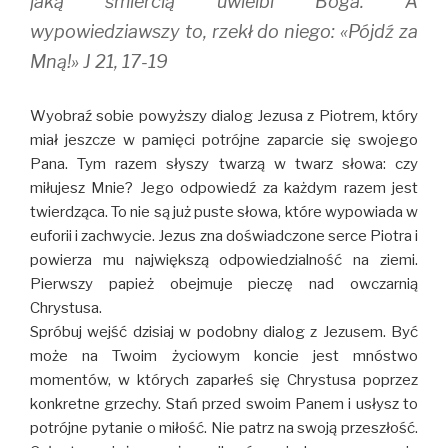
jaką śmiercią uwielbi Boga. A
wypowiedziawszy to, rzekł do niego: «Pójdź za
Mną!» J 21, 17-19
Wyobraź sobie powyższy dialog Jezusa z Piotrem, który
miał jeszcze w pamięci potrójne zaparcie się swojego
Pana. Tym razem słyszy twarzą w twarz słowa: czy
miłujesz Mnie? Jego odpowiedź za każdym razem jest
twierdząca. To nie są już puste słowa, które wypowiada w
euforii i zachwycie. Jezus zna doświadczone serce Piotra i
powierza mu największą odpowiedzialność na ziemi.
Pierwszy papież obejmuje pieczę nad owczarnią
Chrystusa.
Spróbuj wejść dzisiaj w podobny dialog z Jezusem. Być
może na Twoim życiowym koncie jest mnóstwo
momentów, w których zaparłeś się Chrystusa poprzez
konkretne grzechy. Stań przed swoim Panem i usłysz to
potrójne pytanie o miłość. Nie patrz na swoją przeszłość.