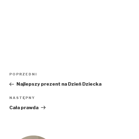
Nawigacja
Poprzedni
POPRZEDNI
wpisu
wpis
Najlepszy prezent na Dzień Dziecka
Następny
NASTĘPNY
wpis
Cała prawda