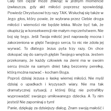
Cały ten ciężar może zniknąć w jednym momencie
(zwłaszcza, gdy akt miłości poprzesz spowiedzią).
Powiedz Chrystusowi trzy razy TAK. Wsłuchaj się także w
Jego głos, który powie, że wybrana przez Ciebie droga
miłości i wierności nie będzie lekka. Może być tak, że
okupisz ją w konsekwencji nie małym męczeństwem. Nie
boj się tego. Jeśli Twoja miłość jest naprawdę mocna i
zakorzeniona w głębi Twojego serca, to nic nie zdoła jej
wyrwać. To dlatego Jezus pyta trzy razy. On chce
dokopać się do samych głębin Twojego wnętrza. Jestem
przekonany, że każdy człowiek na ziemi ma w swoim
sercu (może na samym dnie) taką bezcenny perełkę,
którą można nazwać – kocham Boga.
Poproś dzisiaj Jezusa o łaskę wiernej miłości. Nie myśl
dzisiaj o upadkach i kryzysach wiary. Nie ma tak
dramatycznej sytuacji, z której Bóg nie potrafiłby
wyprowadzić swojego umiłowanego dziecka. A Ty nim
jesteś! Nie zapominaj o tym!
Panie, dziękuję za dzisiejszy dialog. Znam swoją małość i