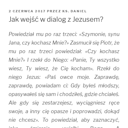
OPUBLIKOWANE
2 CZERWCA 2017
PRZEZ
KS. DANIEL
W
Jak wejść w dialog z Jezusem?
Powiedział mu po raz trzeci: «Szymonie, synu
Jana, czy kochasz Mnie?» Zasmucił się Piotr, że
mu po raz trzeci powiedział: «Czy kochasz
Mnie?» I rzekł do Niego: «Panie, Ty wszystko
wiesz, Ty wiesz, że Cię kocham». Rzekł do
niego Jezus: «Paś owce moje. Zaprawdę,
zaprawdę, powiadam ci: Gdy byłeś młodszy,
opasywałeś się sam i chodziłeś, gdzie chciałeś.
Ale gdy się zestarzejesz, wyciągniesz ręce
swoje, a inny cię opasze i poprowadzi, dokąd
nie chcesz». To powiedział, aby zaznaczyć,