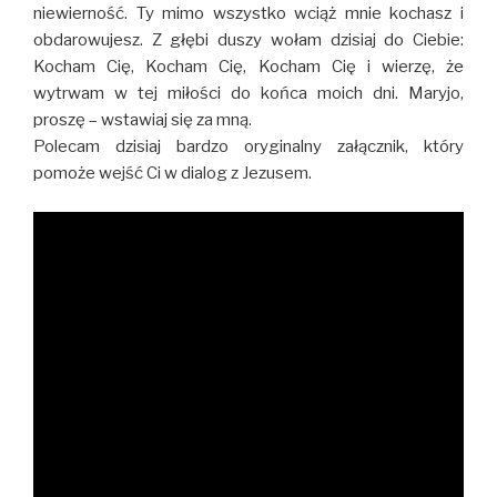
niewierność. Ty mimo wszystko wciąż mnie kochasz i
obdarowujesz. Z głębi duszy wołam dzisiaj do Ciebie:
Kocham Cię, Kocham Cię, Kocham Cię i wierzę, że
wytrwam w tej miłości do końca moich dni. Maryjo,
proszę – wstawiaj się za mną.
Polecam dzisiaj bardzo oryginalny załącznik, który
pomoże wejść Ci w dialog z Jezusem.