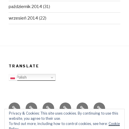
październik 2014
(31)
wrzesień 2014
(22)
TRANSLATE
Polish
O
Top
Ewangelizacja
Father
Video
PB
blogu
Lista
Daniel
Blog
Privacy & Cookies: This site uses cookies. By continuing to use this
website, you agree to their use.
Kontakt
Ślady
To find out more, including how to control cookies, see here:
Cookie
w
Policy