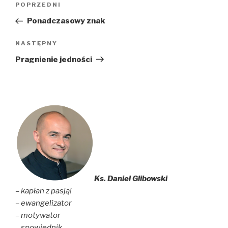
Poprzedni
POPRZEDNI
wpisu
wpis
Ponadczasowy znak
Następny
NASTĘPNY
wpis
Pragnienie jedności
Ks. Daniel Glibowski
– kapłan z pasją!
– ewangelizator
– motywator
– spowiednik