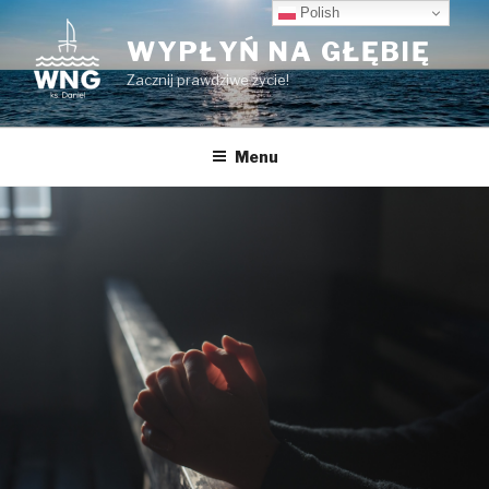
Przeskocz
Polish
do
WYPŁYŃ NA GŁĘBIĘ
treści
Zacznij prawdziwe życie!
Menu