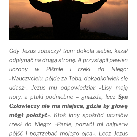
e
n
w
w
e
w
w
w
i
i
w
n
n
i
d
d
n
o
o
d
w
w
o
)
)
w
)
Gdy Jezus zobaczył tłum dokoła siebie, kazał
odpłynąć na drugą stronę. A przystąpił pewien
uczony w Piśmie i rzekł do Niego:
«Nauczycielu, pójdę za Tobą, dokądkolwiek się
udasz». Jezus mu odpowiedział: «Lisy mają
nory, a ptaki podniebne – gniazda, lecz
Syn
Człowieczy nie ma miejsca, gdzie by głowę
mógł położyć
». Ktoś inny spośród uczniów
rzekł do Niego: «Panie, pozwól mi najpierw
pójść i pogrzebać mojego ojca». Lecz Jezus