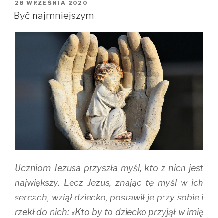
i
c
m
OPUBLIKOWANE
28 WRZEŚNIA 2020
t
e
b
W
t
b
l
Być najmniejszym
e
o
r
r
o
(
(
k
O
O
(
p
p
O
e
e
p
n
n
e
s
s
n
i
i
s
n
n
i
n
n
n
e
e
n
w
w
e
w
w
w
i
i
w
n
n
i
d
d
n
o
o
d
w
w
o
)
)
w
)
Uczniom Jezusa przyszła myśl, kto z nich jest
największy. Lecz Jezus, znając tę myśl w ich
sercach, wziął dziecko, postawił je przy sobie i
rzekł do nich: «Kto by to dziecko przyjął w imię