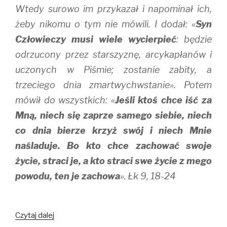
Wtedy surowo im przykazał i napominał ich,
żeby nikomu o tym nie mówili. I dodał: «
Syn
Człowieczy musi wiele wycierpieć
: będzie
odrzucony przez starszyznę, arcykapłanów i
uczonych w Piśmie; zostanie zabity, a
trzeciego dnia zmartwychwstanie». Potem
mówił do wszystkich: «
Jeśli ktoś chce iść za
Mną, niech się zaprze samego siebie, niech
co dnia bierze krzyż swój i niech Mnie
naśladuje. Bo kto chce zachować swoje
życie, straci je, a kto straci swe życie z mego
powodu, ten je zachowa
». Łk 9, 18-24
Stracić,
Czytaj dalej
aby