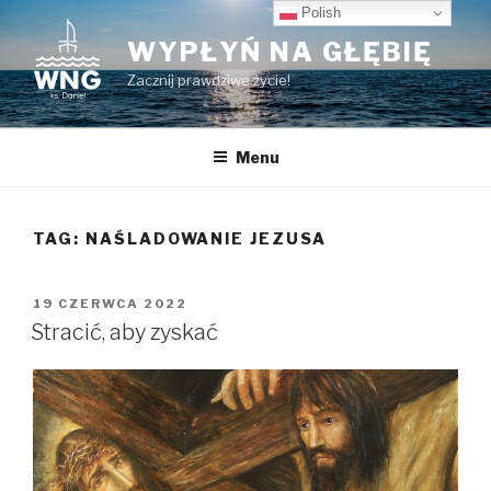
Przeskocz
Polish
do
WYPŁYŃ NA GŁĘBIĘ
treści
Zacznij prawdziwe życie!
Menu
TAG:
NAŚLADOWANIE JEZUSA
OPUBLIKOWANE
19 CZERWCA 2022
W
Stracić, aby zyskać