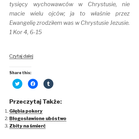
tysięcy wychowawców w Chrystusie, nie
macie wielu ojców; ja to właśnie przez
Ewangelię zrodziłem was w Chrystusie Jezusie.
1 Kor 4, 6-15
Stać
Czytaj dalej
się
jakby
Share this:
śmieciem…
C
C
C
l
l
l
i
i
i
c
c
c
k
k
k
Przeczytaj Także:
t
t
t
o
o
o
Głębia pokory
s
s
s
h
h
h
Błogosławione ubóstwo
a
a
a
r
r
r
Zbity na śmierć
e
e
e
o
o
o
n
n
n