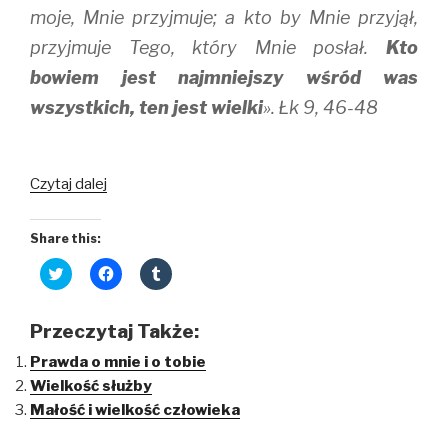
moje, Mnie przyjmuje; a kto by Mnie przyjął,
przyjmuje Tego, który Mnie posłał.
Kto
bowiem jest najmniejszy wśród was
wszystkich, ten jest wielki
». Łk 9, 46-48
Być
Czytaj dalej
najmniejszym
Share this:
C
C
C
l
l
l
i
i
i
c
c
c
k
k
k
Przeczytaj Także:
t
t
t
o
o
o
Prawda o mnie i o tobie
s
s
s
h
h
h
Wielkość służby
a
a
a
r
r
r
Małość i wielkość człowieka
e
e
e
o
o
o
n
n
n