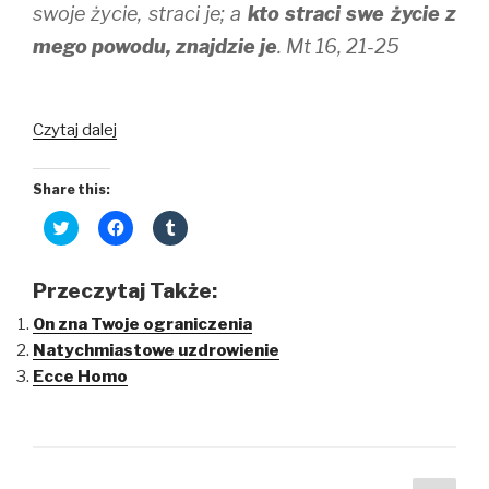
swoje życie, straci je; a
kto straci swe życie z
mego powodu, znajdzie je
. Mt 16, 21-25
Czy
Czytaj dalej
naprawdę
idziesz
Share this:
za
C
C
C
Jezusem?
l
l
l
i
i
i
c
c
c
k
k
k
Przeczytaj Także:
t
t
t
o
o
o
On zna Twoje ograniczenia
s
s
s
h
h
h
Natychmiastowe uzdrowienie
a
a
a
r
r
r
Ecce Homo
e
e
e
o
o
o
n
n
n
T
F
T
w
a
u
i
c
m
t
e
b
t
b
l