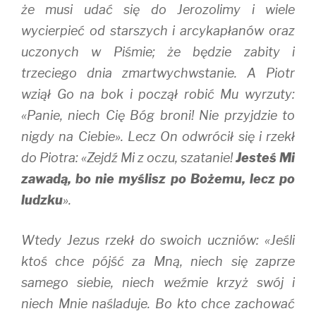
że musi udać się do Jerozolimy i wiele
wycierpieć od starszych i arcykapłanów oraz
uczonych w Piśmie; że będzie zabity i
trzeciego dnia zmartwychwstanie. A Piotr
wziął Go na bok i począł robić Mu wyrzuty:
«Panie, niech Cię Bóg broni! Nie przyjdzie to
nigdy na Ciebie». Lecz On odwrócił się i rzekł
do Piotra: «Zejdź Mi z oczu, szatanie!
Jesteś Mi
zawadą, bo nie myślisz po Bożemu, lecz po
ludzku
».
Wtedy Jezus rzekł do swoich uczniów: «Jeśli
ktoś chce pójść za Mną, niech się zaprze
samego siebie, niech weźmie krzyż swój i
niech Mnie naśladuje. Bo kto chce zachować