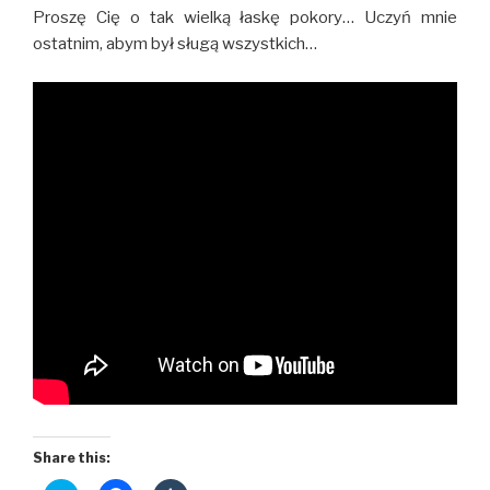
Proszę Cię o tak wielką łaskę pokory… Uczyń mnie
ostatnim, abym był sługą wszystkich…
Share this: