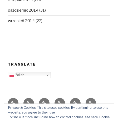
październik 2014
(31)
wrzesień 2014
(22)
TRANSLATE
Polish
O
Top
Ewangelizacja
Father
Video
PB
blogu
Lista
Daniel
Blog
Privacy & Cookies: This site uses cookies. By continuing to use this
website, you agree to their use.
Kontakt
Ślady
To find out more, including how to control cookies, see here:
Cookie