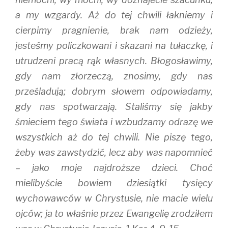
a my wzgardy. Aż do tej chwili łakniemy i
cierpimy pragnienie, brak nam odzieży,
jesteśmy policzkowani i skazani na tułaczkę, i
utrudzeni pracą rąk własnych. Błogosławimy,
gdy nam złorzeczą, znosimy, gdy nas
prześladują; dobrym słowem odpowiadamy,
gdy nas spotwarzają. Staliśmy się jakby
śmieciem tego świata i wzbudzamy odrazę we
wszystkich aż do tej chwili. Nie piszę tego,
żeby was zawstydzić, lecz aby was napomnieć
– jako moje najdroższe dzieci. Choć
mielibyście bowiem dziesiątki tysięcy
wychowawców w Chrystusie, nie macie wielu
ojców; ja to właśnie przez Ewangelię zrodziłem