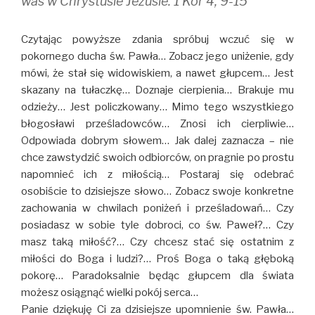
was w Chrystusie Jezusie. 1 Kor 4, 9-15
Czytając powyższe zdania spróbuj wczuć się w
pokornego ducha św. Pawła… Zobacz jego uniżenie, gdy
mówi, że stał się widowiskiem, a nawet głupcem… Jest
skazany na tułaczkę… Doznaje cierpienia… Brakuje mu
odzieży… Jest policzkowany… Mimo tego wszystkiego
błogosławi prześladowców… Znosi ich cierpliwie…
Odpowiada dobrym słowem… Jak dalej zaznacza – nie
chce zawstydzić swoich odbiorców, on pragnie po prostu
napomnieć ich z miłością… Postaraj się odebrać
osobiście to dzisiejsze słowo… Zobacz swoje konkretne
zachowania w chwilach poniżeń i prześladowań… Czy
posiadasz w sobie tyle dobroci, co św. Paweł?… Czy
masz taką miłość?… Czy chcesz stać się ostatnim z
miłości do Boga i ludzi?… Proś Boga o taką głęboką
pokorę… Paradoksalnie będąc głupcem dla świata
możesz osiągnąć wielki pokój serca…
Panie dziękuję Ci za dzisiejsze upomnienie św. Pawła…