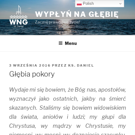
Przeskocz
Polish
do
WYPŁYŃ NA GŁĘBIĘ
treści
Zacznij prawdziwe życie!
Menu
OPUBLIKOWANE
3 WRZEŚNIA 2016
PRZEZ
KS. DANIEL
W
Głębia pokory
Wydaje mi się bowiem, że Bóg nas, apostołów,
wyznaczył jako ostatnich, jakby na śmierć
skazanych. Staliśmy się bowiem widowiskiem
dla świata, aniołów i ludzi; my głupi dla
Chrystusa, wy mądrzy w Chrystusie, my
niemocni, wy mocni; wy doznajecie szacunku,