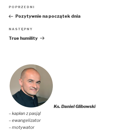
Nawigacja
Poprzedni
POPRZEDNI
wpisu
wpis
Pozytywnie na początek dnia
Następny
NASTĘPNY
wpis
True humility
Ks. Daniel Glibowski
– kapłan z pasją!
– ewangelizator
– motywator