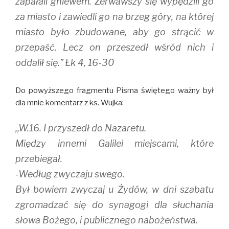
zapałali gniewem. Zerwawszy się wypędzili go
za miasto i zawiedli go na brzeg góry, na której
miasto było zbudowane, aby go strącić w
przepaść. Lecz on przeszedł wśród nich i
oddalił się.” Łk 4, 16-30
Do powyższego fragmentu Pisma świętego ważny był
dla mnie komentarz z ks. Wujka:
,,W.16. I przyszedł do Nazaretu.
Między innemi Galilei miejscami, które
przebiegał.
-Według zwyczaju swego.
Był bowiem zwyczaj u Żydów, w dni szabatu
zgromadzać się do synagogi dla słuchania
słowa Bożego, i publicznego nabożeństwa.