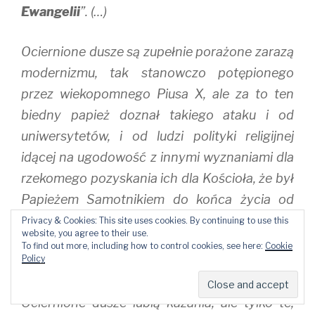
Ewangelii
”. (…)
Ociernione dusze są zupełnie porażone zarazą
modernizmu, tak stanowczo potępionego
przez wiekopomnego Piusa X, ale za to ten
biedny papież doznał takiego ataku i od
uniwersytetów, i od ludzi polityki religijnej
idącej na ugodowość z innymi wyznaniami dla
rzekomego pozyskania ich dla Kościoła, że był
Papieżem Samotnikiem do końca życia od
chwili potępienia modernistycznej herezji.
Privacy & Cookies: This site uses cookies. By continuing to use this
website, you agree to their use.
Wszyscy, dosłownie wszyscy go opuścili, bo
To find out more, including how to control cookies, see here:
Cookie
Policy
nawet, nawet wielka ilość kleru i zakonów.
Ociernione dusze lubią kazania, ale tylko te,