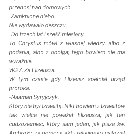
przenosi nad domowych.
-Zamknione niebo.
Nie wydawało deszczu.
-Do trzech lat i sześć miesięcy.
To Chrystus mówi z własnej wiedzy, albo z
podania, albo z obojga; tego bowiem nie ma
wyraźnie.
W.27. Za Elizeusza.
W tym czasie gdy Elizeusz spełniał urząd
proroka.
-Naaman Syryjczyk.
Który nie był Izraelitą. Nikt bowiem z Izraelitów
tak wielce nie poważał Elizeusza, jak ten
cudzoziemiec, który sam jeden, jak pisze św.
Ambroży, za pomocą aktu religijnego usiłował