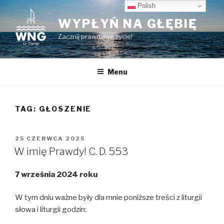
Przeskocz
Polish
do
WYPŁYŃ NA GŁĘBIĘ
treści
Zacznij prawdziwe życie!
Menu
TAG:
GŁOSZENIE
OPUBLIKOWANE
25 CZERWCA 2025
W
W imię Prawdy! C. D. 553
7 września 2024 roku
W tym dniu ważne były dla mnie poniższe treści z liturgii
słowa i liturgii godzin: