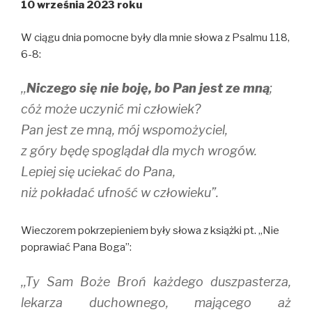
10 września 2023 roku
O
(
p
p
O
e
e
p
n
n
e
s
W ciągu dnia pomocne były dla mnie słowa z Psalmu 118,
s
n
i
i
s
n
6-8:
n
i
n
n
n
e
e
n
w
,,
Niczego się nie boję, bo Pan jest ze mną
;
w
e
w
w
w
i
i
w
n
cóż może uczynić mi człowiek?
n
i
d
d
n
o
Pan jest ze mną, mój wspomożyciel,
o
d
w
w
o
)
z góry będę spoglądał dla mych wrogów.
)
w
)
Lepiej się uciekać do Pana,
niż pokładać ufność w człowieku”.
Wieczorem pokrzepieniem były słowa z książki pt. ,,Nie
poprawiać Pana Boga”:
,,Ty Sam Boże Broń każdego duszpasterza,
lekarza duchownego, mającego aż