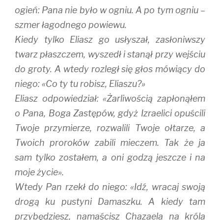
ogień: Pana nie było w ogniu. A po tym ogniu –
szmer łagodnego powiewu.
Kiedy tylko Eliasz go usłyszał, zasłoniwszy
twarz płaszczem, wyszedł i stanął przy wejściu
do groty. A wtedy rozległ się głos mówiący do
niego: «Co ty tu robisz, Eliaszu?»
Eliasz odpowiedział: «Żarliwością zapłonąłem
o Pana, Boga Zastępów, gdyż Izraelici opuścili
Twoje przymierze, rozwalili Twoje ołtarze, a
Twoich proroków zabili mieczem. Tak że ja
sam tylko zostałem, a oni godzą jeszcze i na
moje życie».
Wtedy Pan rzekł do niego: «Idź, wracaj swoją
drogą ku pustyni Damaszku. A kiedy tam
przybędziesz, namaścisz Chazaela na króla