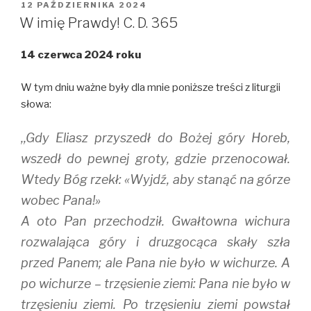
i
c
m
OPUBLIKOWANE
12 PAŹDZIERNIKA 2024
t
e
b
W
t
b
l
W imię Prawdy! C. D. 365
e
o
r
r
o
(
(
k
O
14 czerwca 2024 roku
O
(
p
p
O
e
e
p
n
n
e
s
W tym dniu ważne były dla mnie poniższe treści z liturgii
s
n
i
i
s
n
słowa:
n
i
n
n
n
e
e
n
w
,,Gdy Eliasz przyszedł do Bożej góry Horeb,
w
e
w
w
w
i
i
w
n
wszedł do pewnej groty, gdzie przenocował.
n
i
d
d
n
o
Wtedy Bóg rzekł: «Wyjdź, aby stanąć na górze
o
d
w
w
o
)
wobec Pana!»
)
w
)
A oto Pan przechodził. Gwałtowna wichura
rozwalająca góry i druzgocąca skały szła
przed Panem; ale Pana nie było w wichurze. A
po wichurze – trzęsienie ziemi: Pana nie było w
trzęsieniu ziemi. Po trzęsieniu ziemi powstał