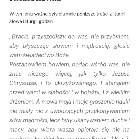
O
(
p
p
O
e
e
p
n
n
e
s
W tym dniu ważne były dla mnie poniższe treści z liturgii
s
n
i
i
s
n
słowa i liturgii godzin:
n
i
n
n
n
e
e
n
w
,,Bracia, przyszedłszy do was, nie przybyłem,
w
e
w
w
w
i
i
w
n
aby błyszcząc słowem i mądrością, głosić
n
i
d
d
n
o
wam świadectwo Boże.
o
d
w
w
o
)
Postanowiłem bowiem, będąc wśród was, nie
)
w
)
znać niczego więcej, jak tylko Jezusa
Chrystusa, i to ukrzyżowanego. I stanąłem
przed wami w słabości i w bojaźni, i z wielkim
drżeniem. A mowa moja i moje głoszenie nauki
nie miały nic z uwodzących przekonywaniem
słów mądrości, lecz były ukazywaniem ducha i
mocy, aby wiara wasza opierała się nie na
mądrości ludzkiej, lecz na mocy Bożej”. 1 Kor 2,