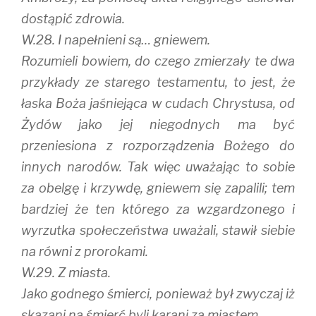
dostąpić zdrowia.
W.28. I napełnieni są… gniewem.
Rozumieli bowiem, do czego zmierzały te dwa
przykłady ze starego testamentu, to jest, że
łaska Boża jaśniejąca w cudach Chrystusa, od
Żydów jako jej niegodnych ma być
przeniesiona z rozporządzenia Bożego do
innych narodów. Tak więc uważając to sobie
za obelgę i krzywdę, gniewem się zapalili; tem
bardziej że ten którego za wzgardzonego i
wyrzutka społeczeństwa uważali, stawił siebie
na równi z prorokami.
W.29. Z miasta.
Jako godnego śmierci, ponieważ był zwyczaj iż
skazani na śmierć byli karani za miastem.