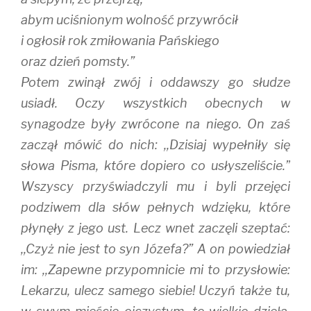
abym uciśnionym wolność przywrócił
i ogłosił rok zmiłowania Pańskiego
oraz dzień pomsty.”
Potem zwinął zwój i oddawszy go słudze
usiadł. Oczy wszystkich obecnych w
synagodze były zwrócone na niego. On zaś
zaczął mówić do nich: ,,Dzisiaj wypełniły się
słowa Pisma, które dopiero co usłyszeliście.”
Wszyscy przyświadczyli mu i byli przejęci
podziwem dla słów pełnych wdzięku, które
płynęły z jego ust. Lecz wnet zaczęli szeptać:
,,Czyż nie jest to syn Józefa?” A on powiedział
im: ,,Zapewne przypomnicie mi to przysłowie:
Lekarzu, ulecz samego siebie! Uczyń także tu,