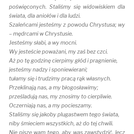
poświęconych. Staliśmy się widowiskiem dla
świata, dla aniołów i dla ludzi.
Szaleńcami jesteśmy z powodu Chrystusa; wy
– mędrcami w Chrystusie.
Jesteśmy słabi, a wy mocni.
Wy jesteście poważani, my zaś bez czci.
Aż po tę godzinę cierpimy głód i pragnienie,
jesteśmy nadzy i sponiewierani;
tułamy się i trudzimy pracą rąk własnych.
Przeklinają nas, a my błogosławimy;
prześladują nas, my znosimy to cierpliwie.
Oczerniają nas, a my pocieszamy.
Staliśmy się jakoby plugastwem tego świata,
niby śmieciem wszystkich, aż do tej chwili.
Nie piszę wam tego, aby was zawstydzić, lecz