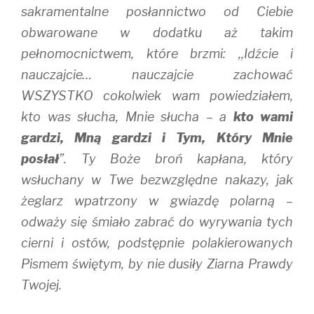
sakramentalne posłannictwo od Ciebie
obwarowane w dodatku aż takim
pełnomocnictwem, które brzmi: ,,Idźcie i
nauczajcie… nauczajcie zachować
WSZYSTKO cokolwiek wam powiedziałem,
kto was słucha, Mnie słucha – a
kto wami
gardzi, Mną gardzi i Tym, Który Mnie
posłał
”. Ty Boże broń kapłana, który
wsłuchany w Twe bezwzględne nakazy, jak
żeglarz wpatrzony w gwiazdę polarną –
odważy się śmiało zabrać do wyrywania tych
cierni i ostów, podstępnie polakierowanych
Pismem świętym, by nie dusiły Ziarna Prawdy
Twojej.