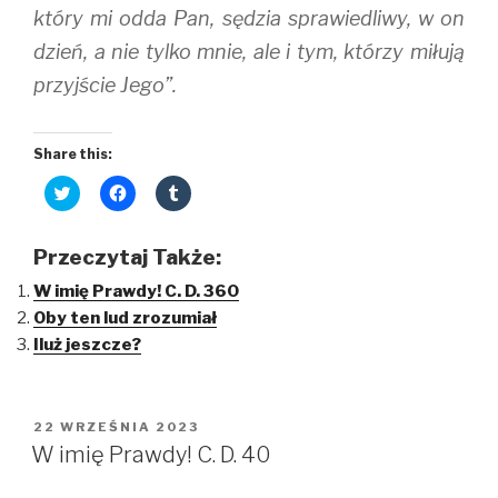
który mi odda Pan, sędzia sprawiedliwy, w on
dzień, a nie tylko mnie, ale i tym, którzy miłują
przyjście Jego”.
Share this:
C
C
C
l
l
l
i
i
i
c
c
c
k
k
k
Przeczytaj Także:
t
t
t
o
o
o
W imię Prawdy! C. D. 360
s
s
s
h
h
h
Oby ten lud zrozumiał
a
a
a
r
r
r
Iluż jeszcze?
e
e
e
o
o
o
n
n
n
T
F
T
w
a
u
i
c
m
OPUBLIKOWANE
22 WRZEŚNIA 2023
t
e
b
W
t
b
l
W imię Prawdy! C. D. 40
e
o
r
r
o
(
(
k
O