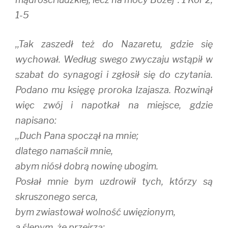
1-5
,,Tak zaszedł też do Nazaretu, gdzie się
wychował. Według swego zwyczaju wstąpił w
szabat do synagogi i zgłosił się do czytania.
Podano mu księgę proroka Izajasza. Rozwinął
więc zwój i napotkał na miejsce, gdzie
napisano:
,,Duch Pana spoczął na mnie;
dlatego namaścił mnie,
abym niósł dobrą nowinę ubogim.
Posłał mnie bym uzdrowił tych, którzy są
skruszonego serca,
bym zwiastował wolność uwięzionym,
a ślepym, że przejrzą;