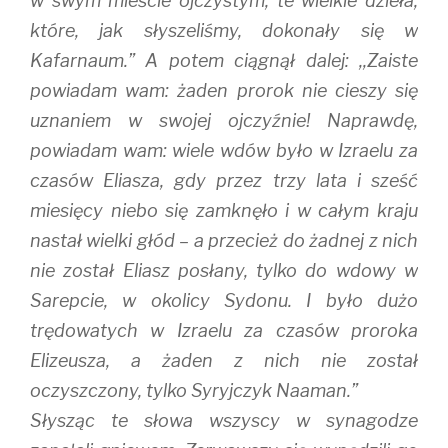
w swym mieście ojczystym, te wielkie dzieła,
które, jak słyszeliśmy, dokonały się w
Kafarnaum.” A potem ciągnął dalej: ,,Zaiste
powiadam wam: żaden prorok nie cieszy się
uznaniem w swojej ojczyźnie! Naprawdę,
powiadam wam: wiele wdów było w Izraelu za
czasów Eliasza, gdy przez trzy lata i sześć
miesięcy niebo się zamknęło i w całym kraju
nastał wielki głód – a przecież do żadnej z nich
nie został Eliasz posłany, tylko do wdowy w
Sarepcie, w okolicy Sydonu. I było dużo
trędowatych w Izraelu za czasów proroka
Elizeusza, a żaden z nich nie został
oczyszczony, tylko Syryjczyk Naaman.”
Słysząc te słowa wszyscy w synagodze