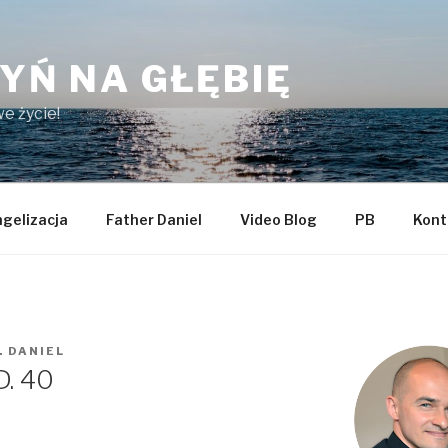
YŃ NA GŁĘBIĘ
e życie!
gelizacja
Father Daniel
Video Blog
PB
Kont
. DANIEL
D. 40