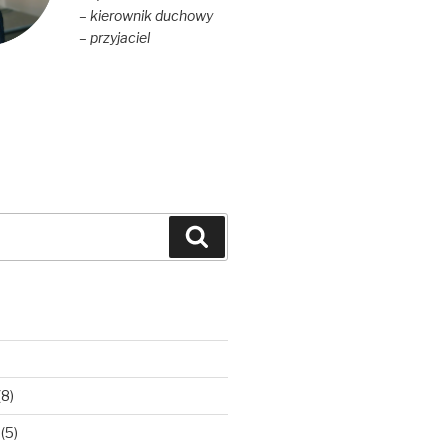
– kierownik duchowy
– przyjaciel
Szukaj
(8)
(5)