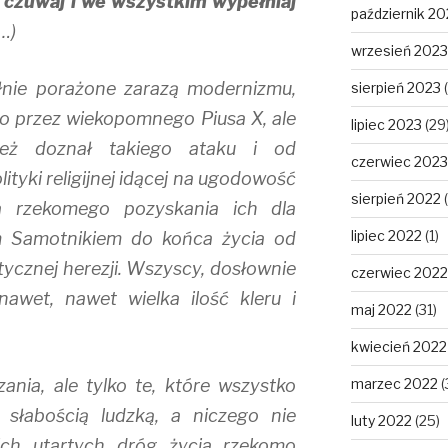
y czuwaj i we wszystkim wypełniaj
październik 20
(…)
wrzesień 2023
łnie porażone zarazą modernizmu,
sierpień 2023
(
o przez wiekopomnego Piusa X, ale
lipiec 2023
(29
eż doznał takiego ataku i od
czerwiec 2023
lityki religijnej idącej na ugodowość
sierpień 2022
(
a rzekomego pozyskania ich dla
lipiec 2022
(1)
em Samotnikiem do końca życia od
tycznej herezji. Wszyscy, dosłownie
czerwiec 2022
nawet, nawet wielka ilość kleru i
maj 2022
(31)
kwiecień 2022
ania, ale tylko te, które wszystko
marzec 2022
(
ć słabością ludzką, a niczego nie
luty 2022
(25)
 ich utartych dróg życia rzekomo