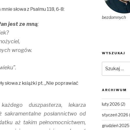
 mnie słowa z Psalmu 118, 6-8:
bezdomnych
Pan jest ze mną
;
iek?
ożyciel,
 mych wrogów.
WYSZUKAJ
Szukaj:
wieku”.
słowa z książki pt. ,,Nie poprawiać
ARCHIWUM
luty 2026
(2)
ażdego duszpasterza, lekarza
 sakramentalne posłannictwo od
styczeń 2026
atku aż takim pełnomocnictwem,
grudzień 2025