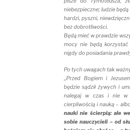
pisze do Tymoteusza, że
niebezpieczne; ludzie będą
hardzi, pyszni, niewdzięczn
bez dobrotliwości.
Będą mieć w prawdzie wszys
mocy nie będą korzystać 
nigdy do posiadania prawdy
Po tych uwagach tak ważnyc
,,Przed Bogiem i Jezuse
będzie sądził żywych i um
nalegaj w czas i nie w c
cierpliwością i nauką – al
nauki nie ścierpią: ale 
sobie nauczycieli – od s