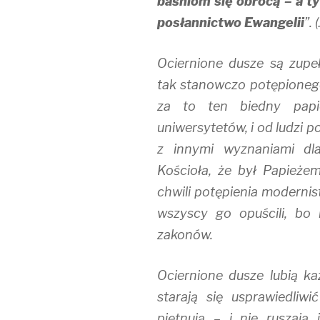
baśniom się obrócą – a t
posłannictwo Ewangelii
”. 
Ociernione dusze są zupe
tak stanowczo potępioneg
za to ten biedny papi
uniwersytetów, i od ludzi po
z innymi wyznaniami dl
Kościoła, że był Papież
chwili potępienia modernis
wszyscy go opuścili, bo 
zakonów.
Ociernione dusze lubią kaz
starają się usprawiedliwi
piętnują – i nie ruszają