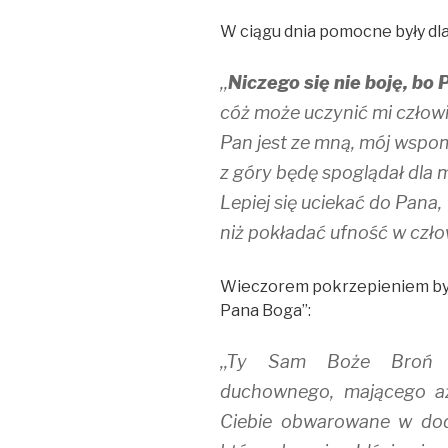
W ciągu dnia pomocne były dla
,,
Niczego się nie boję, bo 
cóż może uczynić mi człow
Pan jest ze mną, mój wspom
z góry będę spoglądał dla
Lepiej się uciekać do Pana,
niż pokładać ufność w czło
Wieczorem pokrzepieniem były 
Pana Boga”:
,,Ty Sam Boże Broń k
duchownego, mającego aż
Ciebie obwarowane w dod