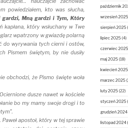
 nauczajcie… nauczajcie zachować
październik 2
 powiedziałem, kto was słucha,
wrzesień 202
 gardzi, Mną gardzi i Tym, Który
oń kapłana, który wsłuchany w Twe
sierpień 2025
eglarz wpatrzony w gwiazdę polarną
lipiec 2025
(4)
 do wyrywania tych cierni i ostów,
czerwiec 202
ch Pismem świętym, by nie dusiły
maj 2025
(18)
kwiecień 2025
nie obchodzi, że Pismo święte woła
marzec 2025
(
luty 2025
(22)
”. Ociernione dusze nawet w kościele
styczeń 2025
płanie bo my mamy swoje drogi i to
ętym”.
grudzień 2024
. Paweł apostoł, który w tej sprawie
listopad 2024