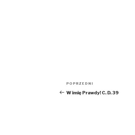
Nawigacja
Poprzedni
POPRZEDNI
wpisu
wpis
W imię Prawdy! C. D. 39