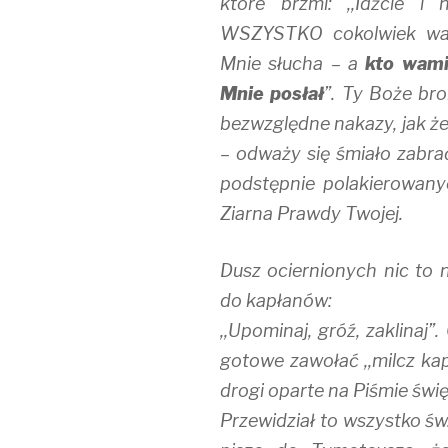
które brzmi: ,,Idźcie i
WSZYSTKO cokolwiek wam
Mnie słucha – a
kto wami
Mnie posłał
”. Ty Boże br
bezwzględne nakazy, jak ż
– odważy się śmiało zabrać
podstępnie polakierowany
Ziarna Prawdy Twojej.
Dusz ociernionych nic to 
do kapłanów:
,,Upominaj, gróź, zaklinaj
gotowe zawołać ,,milcz ka
drogi oparte na Piśmie świ
Przewidział to wszystko św