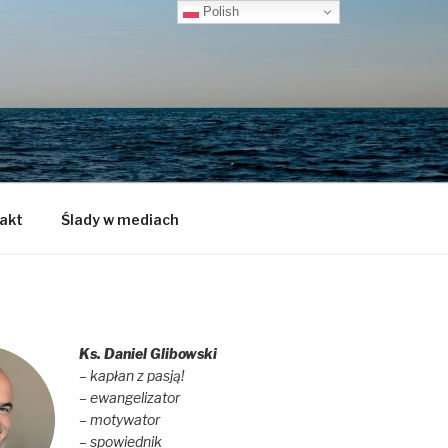
Polish
akt
Ślady w mediach
Ks. Daniel Glibowski
– kapłan z pasją!
– ewangelizator
– motywator
– spowiednik