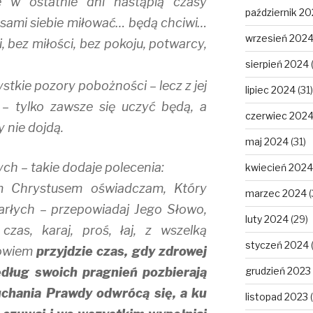
 w ostatnie dni nastąpią czasy
październik 2
 sami siebie miłować… będą chciwi…
wrzesień 202
i, bez miłości, bez pokoju, potwarcy,
sierpień 2024
tkie pozory pobożności – lecz z jej
lipiec 2024
(31)
– tylko zawsze się uczyć będą, a
czerwiec 202
 nie dojdą.
maj 2024
(31)
h – takie dodaje polecenia:
kwiecień 2024
m Chrystusem oświadczam, Który
marzec 2024
(
arłych – przepowiadaj Jego Słowo,
luty 2024
(29)
zas, karaj, proś, łaj, z wszelką
styczeń 2024
bowiem
przyjdzie czas, gdy zdrowej
według swoich pragnień pozbierają
grudzień 2023
łuchania Prawdy odwrócą się, a ku
listopad 2023
(