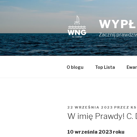
Przeskocz
do
treści
WYPŁ
Zacznij prawdziw
O blogu
Top Lista
Ewan
OPUBLIKOWANE
22 WRZEŚNIA 2023
PRZEZ
KS
W
W imię Prawdy! C. 
10 września 2023 roku