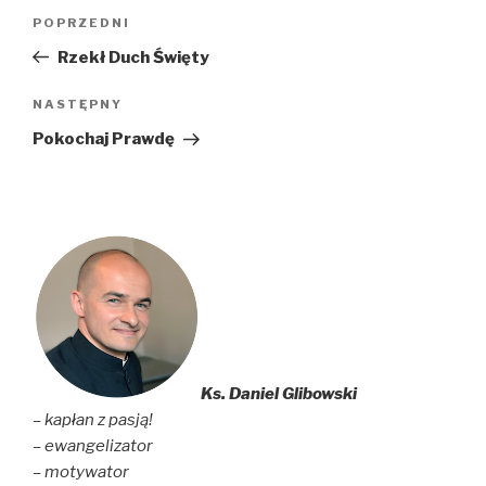
Nawigacja
Poprzedni
POPRZEDNI
wpisu
wpis
Rzekł Duch Święty
Następny
NASTĘPNY
wpis
Pokochaj Prawdę
Ks. Daniel Glibowski
– kapłan z pasją!
– ewangelizator
– motywator