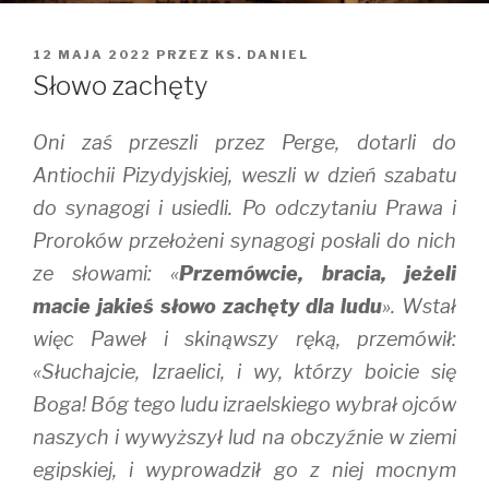
OPUBLIKOWANE
12 MAJA 2022
PRZEZ
KS. DANIEL
W
Słowo zachęty
Oni zaś przeszli przez Perge, dotarli do
Antiochii Pizydyjskiej, weszli w dzień szabatu
do synagogi i usiedli. Po odczytaniu Prawa i
Proroków przełożeni synagogi posłali do nich
ze słowami: «
Przemówcie, bracia, jeżeli
macie jakieś słowo zachęty dla ludu
». Wstał
więc Paweł i skinąwszy ręką, przemówił:
«Słuchajcie, Izraelici, i wy, którzy boicie się
Boga! Bóg tego ludu izraelskiego wybrał ojców
naszych i wywyższył lud na obczyźnie w ziemi
egipskiej, i wyprowadził go z niej mocnym