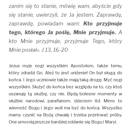
zanim się to stanie, mówię wam, abyście gdy
się stanie, uwierzyli, że Ja jestem. Zaprawdę,
zaprawdę, powiadam wam:
Kto przyjmuje
tego, którego Ja poślę, Mnie przyjmuje.
A
kto Mnie przyjmuje, przyjmuje Tego, który
Mnie posłał». J 13, 16-20
Jezus myje nogi wszystkim Apostołom, także temu,
który zdradzi Go. Ależ to jest uniżenie! On był sługą do
końca. I Jego uczniowie także mają taką drogę. Myć nogi
wszystkim. Służyć do końca bez względu na to, czy ktoś
uszanuję tą służbę, czy nie. Będą bolesne momenty w
służbie narodowi, parafianom, dzieciom itd. Mimo to
wierność Bogu i Jego woli ma być do końca. Wszystko
mamy czynić na Bożą chwałę i trzeba przetrwać próby.
One umocnią jeszcze bardziej oddanie się Bogu i Maryi.