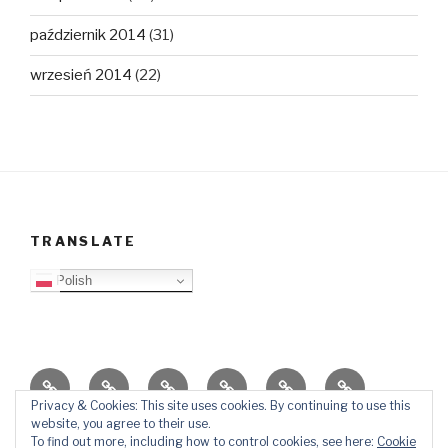
październik 2014
(31)
wrzesień 2014
(22)
TRANSLATE
Polish
O
Top
Ewangelizacja
Father
Video
PB
blogu
Lista
Daniel
Blog
Privacy & Cookies: This site uses cookies. By continuing to use this
website, you agree to their use.
Kontakt
Ślady
To find out more, including how to control cookies, see here:
Cookie