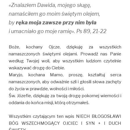
«Znalazłem Dawida, mojego sługę,
namaściłem go moim świętym olejem,
by
ręka moja zawsze przy nim była
i umacniało go moje ramię». Ps 89, 21-22
Boże, kochany Ojcze, dziękuję za wszystkich
namaszczonych świętymi olejami. Prowadź nas Panie
według Twojej woli, aby wszystkim ludziom czytelnie
wskazywać drogę do Ciebie.
Maryjo, kochana Mamo, proszę, kształtuj serca
namaszczonych, aby odważnie szli i głosili słowa zachęty
do życia w prawdzie, wolności i miłości.
Św. Józefie, dziękuję za twoją drogę pokornej wierności i
oddania do końca misji, którą otrzymałeś.
Wszystkim czytającym ten wpis NIECH BŁOGOSŁAWI
BÓG WSZECHMOGĄCY OJCIEC I SYN + I DUCH