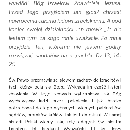
wywiódł Bóg Izraelowi Zbawiciela Jezusa.
Przed Jego przyjściem Jan głosił chrzest
nawrócenia całemu ludowi izraelskiemu. A pod
koniec swojej działalności Jan mówił: „Ja nie
jestem tym, za kogo mnie uważacie. Po mnie
przyjdzie Ten, któremu nie jestem godny
rozwiązać sandałów na nogach”». Dz 13, 14-
25
Św. Paweł przemawia ze słowem zachęty do Izraelitów i
tych którzy boją się Boga. Wykłada im część historii
zbawienia. W Jego słowach wybrzmiewa, jak Bóg
wychowywał ludzi przez pokolenia i jak bardzo
potrzebował do tego wybranych, wiernych patriarchów,
sędziów, proroków, królów. Tak jest do dzisiaj. W samej
historii Polski wiemy, jaką rolę odegrali: św. siostra
Faustyna, bł. kardynał Wyszyński, bł. ks. Jerzy