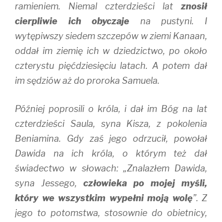
ramieniem. Niemal czterdzieści lat
znosił
cierpliwie ich obyczaje
na pustyni. I
wytępiwszy siedem szczepów w ziemi Kanaan,
oddał im ziemię ich w dziedzictwo, po około
czterystu pięćdziesięciu latach. A potem dał
im sędziów aż do proroka Samuela.
Później poprosili o króla, i dał im Bóg na lat
czterdzieści Saula, syna Kisza, z pokolenia
Beniamina. Gdy zaś jego odrzucił, powołał
Dawida na ich króla, o którym też dał
świadectwo w słowach: „Znalazłem Dawida,
syna Jessego,
człowieka po mojej myśli,
który we wszystkim wypełni moją wolę
”. Z
jego to potomstwa, stosownie do obietnicy,