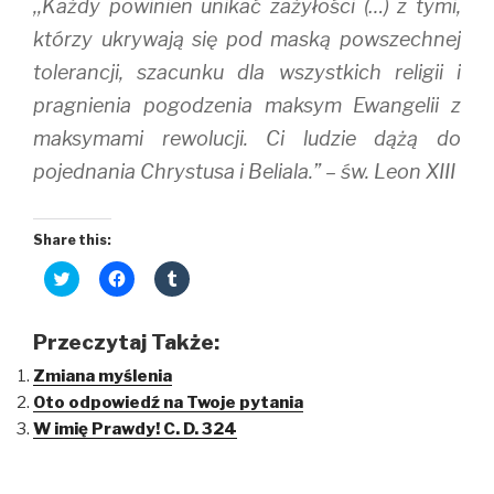
,,Każdy powinien unikać zażyłości (…) z tymi,
którzy ukrywają się pod maską powszechnej
tolerancji, szacunku dla wszystkich religii i
pragnienia pogodzenia maksym Ewangelii z
maksymami rewolucji. Ci ludzie dążą do
pojednania Chrystusa i Beliala.” – św. Leon XIII
Share this:
C
C
C
l
l
l
i
i
i
c
c
c
k
k
k
Przeczytaj Także:
t
t
t
o
o
o
Zmiana myślenia
s
s
s
h
h
h
Oto odpowiedź na Twoje pytania
a
a
a
r
r
r
W imię Prawdy! C. D. 324
e
e
e
o
o
o
n
n
n
T
F
T
w
a
u