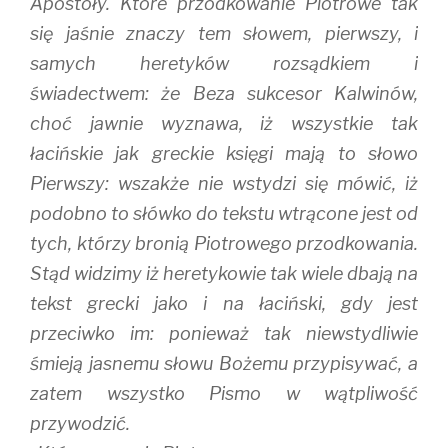
Apostoły. Które przodkowanie Piotrowe tak
się jaśnie znaczy tem słowem, pierwszy, i
samych heretyków rozsądkiem i
świadectwem: że Beza sukcesor Kalwinów,
choć jawnie wyznawa, iż wszystkie tak
łacińskie jak greckie księgi mają to słowo
Pierwszy: wszakże nie wstydzi się mówić, iż
podobno to słówko do tekstu wtrącone jest od
tych, którzy bronią Piotrowego przodkowania.
Stąd widzimy iż heretykowie tak wiele dbają na
tekst grecki jako i na łaciński, gdy jest
przeciwko im: ponieważ tak niewstydliwie
śmieją jasnemu słowu Bożemu przypisywać, a
zatem wszystko Pismo w wątpliwość
przywodzić.