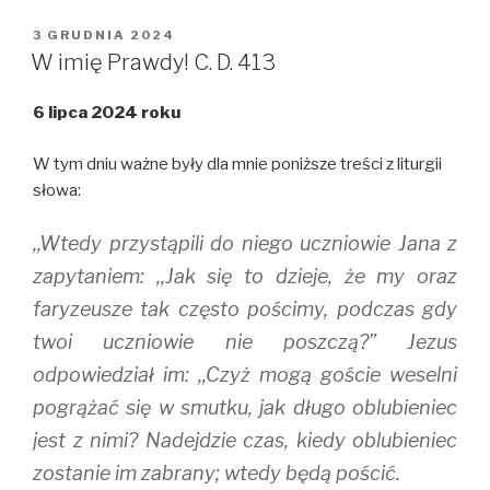
T
F
T
w
a
u
i
c
m
OPUBLIKOWANE
3 GRUDNIA 2024
t
e
b
W
t
b
l
W imię Prawdy! C. D. 413
e
o
r
r
o
(
(
k
O
6 lipca 2024 roku
O
(
p
p
O
e
e
p
n
n
e
s
W tym dniu ważne były dla mnie poniższe treści z liturgii
s
n
i
i
s
n
słowa:
n
i
n
n
n
e
e
n
w
,,Wtedy przystąpili do niego uczniowie Jana z
w
e
w
w
w
i
i
w
n
zapytaniem: ,,Jak się to dzieje, że my oraz
n
i
d
d
n
o
faryzeusze tak często pościmy, podczas gdy
o
d
w
w
o
)
twoi uczniowie nie poszczą?” Jezus
)
w
)
odpowiedział im: ,,Czyż mogą goście weselni
pogrążać się w smutku, jak długo oblubieniec
jest z nimi? Nadejdzie czas, kiedy oblubieniec
zostanie im zabrany; wtedy będą pościć.