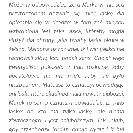
Możemy odpowiedzieć, że u Marka w miejscu
przytoczonem dozwala się mieć laskę dla
opierania się w drodze; w tem zaś miejscu
wzbroniona jest taka laska, któraby mogła
służyć dla obrony, jaką byłaby laska okuta w
żelazo. Maldonatus rozumie, iż Ewangeliści nie
rachowali słów, lecz podali sens. Chcieli więc
Ewangeliści pokazać, iż Pan rozkazał, żeby
apostołowie nic nie mieli, coby nie było
niezbednem. Mateusz to oznaczył powiadając
ani laski, którą skądinąd mają nawet najubożsi.
Marek to samo oznaczył powiadając, iż tylko
laskę; bo kto ma tylko laskę, nie niema
zbytecznego, i jest najuboższym. Tak Jakub,
gdy przechodził Jordan, chcąc wyrazić iż był