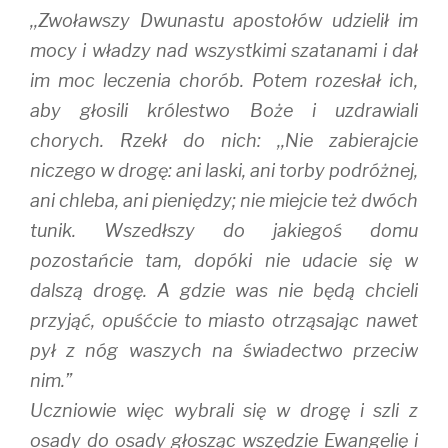
,,Zwoławszy Dwunastu apostołów udzielił im
mocy i władzy nad wszystkimi szatanami i dał
im moc leczenia chorób. Potem rozesłał ich,
aby głosili królestwo Boże i uzdrawiali
chorych. Rzekł do nich: ,,Nie zabierajcie
niczego w drogę: ani laski, ani torby podróżnej,
ani chleba, ani pieniędzy; nie miejcie też dwóch
tunik. Wszedłszy do jakiegoś domu
pozostańcie tam, dopóki nie udacie się w
dalszą drogę. A gdzie was nie będą chcieli
przyjąć, opuśćcie to miasto otrząsając nawet
pył z nóg waszych na świadectwo przeciw
nim.”
Uczniowie więc wybrali się w drogę i szli z
osady do osady głosząc wszędzie Ewangelię i