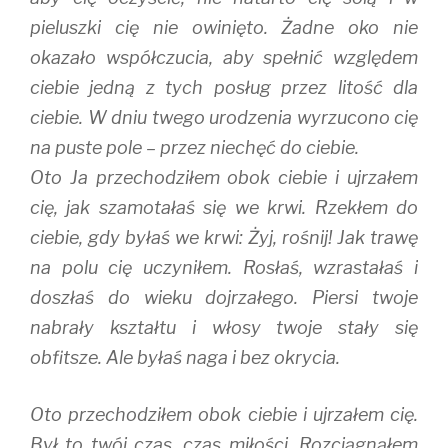
pieluszki cię nie owinięto. Żadne oko nie
okazało współczucia, aby spełnić względem
ciebie jedną z tych posług przez litość dla
ciebie. W dniu twego urodzenia wyrzucono cię
na puste pole – przez niechęć do ciebie.
Oto Ja przechodziłem obok ciebie i ujrzałem
cię, jak szamotałaś się we krwi. Rzekłem do
ciebie, gdy byłaś we krwi: Żyj, rośnij! Jak trawę
na polu cię uczyniłem. Rosłaś, wzrastałaś i
doszłaś do wieku dojrzałego. Piersi twoje
nabrały kształtu i włosy twoje stały się
obfitsze. Ale byłaś naga i bez okrycia.
Oto przechodziłem obok ciebie i ujrzałem cię.
Był to twój czas, czas miłości. Rozciągnąłem