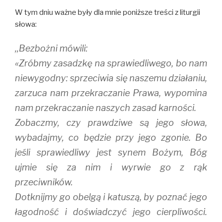
e
p
n
n
e
s
W tym dniu ważne były dla mnie poniższe treści z liturgii
s
n
i
i
s
n
słowa:
n
i
n
n
n
e
e
n
w
,,Bezbożni mówili:
w
e
w
w
w
i
i
w
n
«Zróbmy zasadzkę na sprawiedliwego, bo nam
n
i
d
d
n
o
niewygodny: sprzeciwia się naszemu działaniu,
o
d
w
w
o
)
zarzuca nam przekraczanie Prawa, wypomina
)
w
)
nam przekraczanie naszych zasad karności.
Zobaczmy, czy prawdziwe są jego słowa,
wybadajmy, co będzie przy jego zgonie. Bo
jeśli sprawiedliwy jest synem Bożym, Bóg
ujmie się za nim i wyrwie go z rąk
przeciwników.
Dotknijmy go obelgą i katuszą, by poznać jego
łagodność i doświadczyć jego cierpliwości.