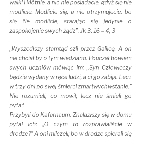
walki i kłótnie, a nic nie posiadacie, gdyż się nie
modlicie. Modlicie się, a nie otrzymujecie, bo
się źle modlicie, starając się jedynie o
zaspokojenie swych żądz”. Jk 3, 16 – 4, 3
,,Wyszedłszy stamtąd szli przez Galileę. A on
nie chciał by o tym wiedziano. Pouczał bowiem
swych uczniów mówiąc im: ,,Syn Człowieczy
będzie wydany w ręce ludzi, a ci go zabiją. Lecz
w trzy dni po swej śmierci zmartwychwstanie.”
Nie rozumieli, co mówił, lecz nie śmieli go
pytać.
Przybyli do Kafarnaum. Znalazłszy się w domu
pytał ich: ,,O czym to rozprawialiście w
drodze?” A oni milczeli; bo w drodze spierali się