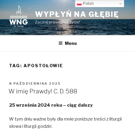
Przeskocz
Polish
do
WYPŁYŃ NA GŁĘBIĘ
treści
Zacznij prawdziwe życie!
Menu
TAG:
APOSTOŁOWIE
OPUBLIKOWANE
8 PAŹDZIERNIKA 2025
W
W imię Prawdy! C. D. 588
25 września 2024 roku – ciąg dalszy
W tym dniu ważne były dla mnie poniższe treści z liturgii
słowa i liturgii godzin: