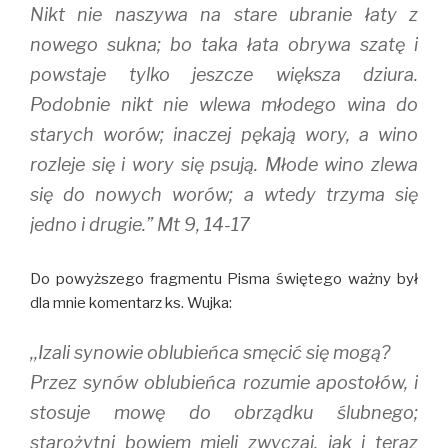
Nikt nie naszywa na stare ubranie łaty z
nowego sukna; bo taka łata obrywa szatę i
powstaje tylko jeszcze większa dziura.
Podobnie nikt nie wlewa młodego wina do
starych worów; inaczej pękają wory, a wino
rozleje się i wory się psują. Młode wino zlewa
się do nowych worów; a wtedy trzyma się
jedno i drugie.” Mt 9, 14-17
Do powyższego fragmentu Pisma świętego ważny był
dla mnie komentarz ks. Wujka:
,,Izali synowie oblubieńca smęcić się mogą?
Przez synów oblubieńca rozumie apostołów, i
stosuje mowę do obrządku ślubnego;
starożytni bowiem mieli zwyczaj, jak i teraz