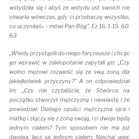
wstydziła się i abyś ze wstydu ust swoich nie
otwarła wówczas, gdy ci przebaczę wszystko,
co uczyniłaś» – mówi Pan Bóg”. Ez 16, 1-15. 60.
63
,,Wtedy przystąpili do niego faryzeusze i chcąc
go wprawić w zakłopotanie zapytali go: ,,Czy
wolno mężowi rozwieść się ze swą żoną dla
jakiejkolwiek przyczyny?” A on odpowiedział
im: ,,Czy nie czytaliście, że Stwórca na
początku stworzył mężczyznę i niewiastę i że
powiedział: Dlatego opuści mężczyzna ojca i
matkę i złączy się z żoną swoją, i ci dwoje będą
jednym ciałem? Tym sposobem nie ma już
dwojga, lecz są jednym ciałem. Niechaj więc