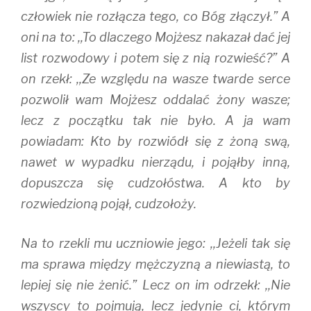
człowiek nie rozłącza tego, co Bóg złączył.” A
oni na to: ,,To dlaczego Mojżesz nakazał dać jej
list rozwodowy i potem się z nią rozwieść?” A
on rzekł: ,,Ze względu na wasze twarde serce
pozwolił wam Mojżesz oddalać żony wasze;
lecz z początku tak nie było. A ja wam
powiadam: Kto by rozwiódł się z żoną swą,
nawet w wypadku nierządu, i pojąłby inną,
dopuszcza się cudzołóstwa. A kto by
rozwiedzioną pojął, cudzołoży.
Na to rzekli mu uczniowie jego: ,,Jeżeli tak się
ma sprawa między mężczyzną a niewiastą, to
lepiej się nie żenić.” Lecz on im odrzekł: ,,Nie
wszyscy to pojmują, lecz jedynie ci, którym