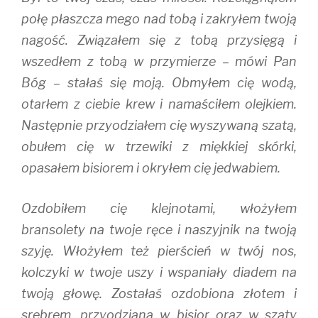
połę płaszcza mego nad tobą i zakryłem twoją
nagość. Związałem się z tobą przysięgą i
wszedłem z tobą w przymierze – mówi Pan
Bóg – stałaś się moją. Obmyłem cię wodą,
otarłem z ciebie krew i namaściłem olejkiem.
Następnie przyodziałem cię wyszywaną szatą,
obułem cię w trzewiki z miękkiej skórki,
opasałem bisiorem i okryłem cię jedwabiem.
Ozdobiłem cię klejnotami, włożyłem
bransolety na twoje ręce i naszyjnik na twoją
szyję. Włożyłem też pierścień w twój nos,
kolczyki w twoje uszy i wspaniały diadem na
twoją głowę. Zostałaś ozdobiona złotem i
srebrem, przyodziana w bisior oraz w szaty