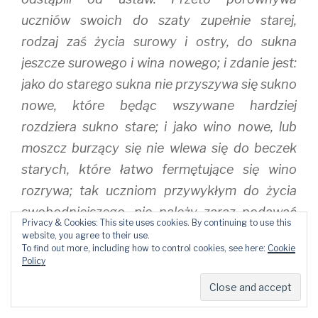
uczniów swoich do szaty zupełnie starej,
rodzaj zaś życia surowy i ostry, do sukna
jeszcze surowego i wina nowego; i zdanie jest:
jako do starego sukna nie przyszywa się sukno
nowe, które będąc wszywane hardziej
rozdziera sukno stare; i jako wino nowe, lub
moszcz burzący się nie wlewa się do beczek
starych, które łatwo fermętujące się wino
rozrywa; tak uczniom przywykłym do życia
swobodniejszego, nie należy zaraz podawać
Privacy & Cookies: This site uses cookies. By continuing to use this
prawideł postępowania surowych i trudnych,
website, you agree to their use.
To find out more, including how to control cookies, see here:
Cookie
żeby zraziwszy się trudnościami, nie odstąpili
Policy
od przedsięwzięcia prowadzenia życia
doskonalszego.”