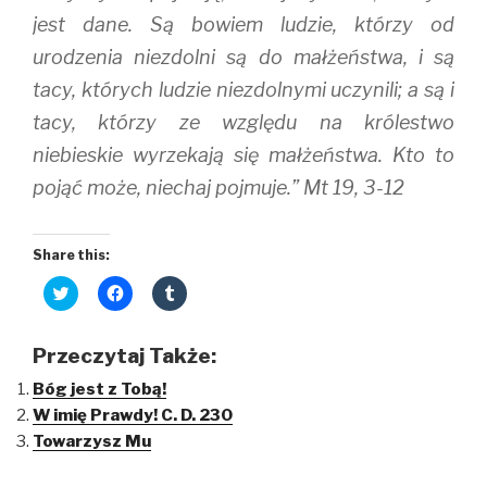
jest dane. Są bowiem ludzie, którzy od
urodzenia niezdolni są do małżeństwa, i są
tacy, których ludzie niezdolnymi uczynili; a są i
tacy, którzy ze względu na królestwo
niebieskie wyrzekają się małżeństwa. Kto to
pojąć może, niechaj pojmuje.” Mt 19, 3-12
Share this:
C
C
C
l
l
l
i
i
i
c
c
c
k
k
k
Przeczytaj Także:
t
t
t
o
o
o
Bóg jest z Tobą!
s
s
s
h
h
h
W imię Prawdy! C. D. 230
a
a
a
r
r
r
Towarzysz Mu
e
e
e
o
o
o
n
n
n