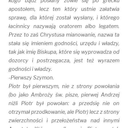
kogo bądź posłany zowie się po grecku
apostołem, lecz ten który ustnie załatwia
sprawę, dla której został wysłany, i którego
łacinnicy nazywają oratorem albo legatem.
Przez to zaś Chrystusa mianowanie, nazwa ta
stała się imieniem godności, urzędu i władzy,
tak jak imię Biskupa, które się wyprowadza od
dozorcy i postrzegacza, jest też wyrazem
godności i władzy.
-Pierwszy Szymon.
Piotr był pierwszym, nie z strony powołania
(bo jako Ambroży św. pisze, pierwej Andrzej
niźli Piotr był powołan: a przedsię nie on
otrzymał przodkowanie, ale Piotr) lecz z strony
zwierzchności i przełożeństwa nad innymi