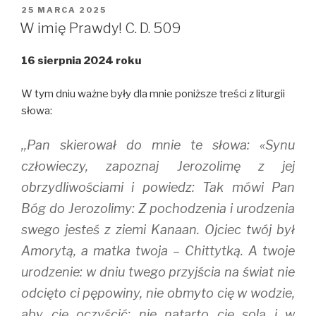
i
c
m
OPUBLIKOWANE
25 MARCA 2025
t
e
b
W
t
b
l
W imię Prawdy! C. D. 509
e
o
r
r
o
(
(
k
O
16 sierpnia 2024 roku
O
(
p
p
O
e
e
p
n
n
e
s
W tym dniu ważne były dla mnie poniższe treści z liturgii
s
n
i
i
s
n
słowa:
n
i
n
n
n
e
e
n
w
,,Pan skierował do mnie te słowa: «Synu
w
e
w
w
w
i
i
w
n
człowieczy, zapoznaj Jerozolimę z jej
n
i
d
d
n
o
obrzydliwościami i powiedz: Tak mówi Pan
o
d
w
w
o
)
Bóg do Jerozolimy: Z pochodzenia i urodzenia
)
w
)
swego jesteś z ziemi Kanaan. Ojciec twój był
Amorytą, a matka twoja – Chittytką. A twoje
urodzenie: w dniu twego przyjścia na świat nie
odcięto ci pępowiny, nie obmyto cię w wodzie,
aby cię oczyścić; nie natarto cię solą i w