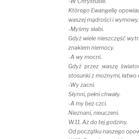
-W Chrystusie.
Którego Ewangelię opowiad
waszej mądrości i wymowy.
-Myśmy słabi.
Gdyż wiele nieszczęść wytr
znakiem niemocy.
-A wy mocni.
Gdyż przez waszę świato
stosunki z możnymi, łatwo
-Wy zacni.
Słynni, pełni chwały.
-A my bez czci.
Nieznani, nieuczeni.
W.11. Aż do tej godziny.
Od początku naszego opowi