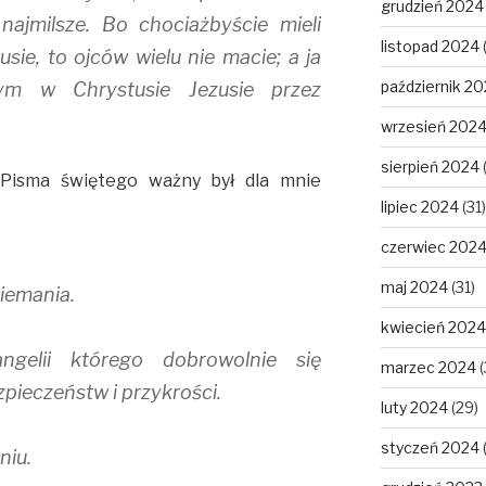
grudzień 2024
najmilsze. Bo chociażbyście mieli
listopad 2024
sie, to ojców wielu nie macie; a ja
październik 2
ym w Chrystusie Jezusie przez
wrzesień 202
sierpień 2024
Pisma świętego ważny był dla mnie
lipiec 2024
(31)
czerwiec 202
maj 2024
(31)
iemania.
kwiecień 2024
ngelii którego dobrowolnie się
marzec 2024
(
pieczeństw i przykrości.
luty 2024
(29)
styczeń 2024
niu.