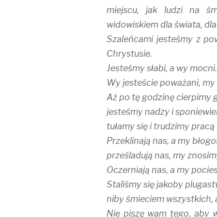
miejscu, jak ludzi na ś
widowiskiem dla świata, dla 
Szaleńcami jesteśmy z p
Chrystusie.
Jesteśmy słabi, a wy mocni.
Wy jesteście poważani, my 
Aż po tę godzinę cierpimy g
jesteśmy nadzy i sponiewie
tułamy się i trudzimy pracą
Przeklinają nas, a my błog
prześladują nas, my znosimy
Oczerniają nas, a my pocie
Staliśmy się jakoby plugas
niby śmieciem wszystkich, aż
Nie piszę wam tego, aby 