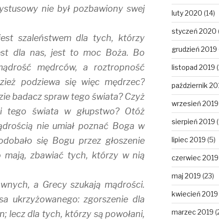
rystusowy nie był pozbawiony swej
luty 2020
(14)
styczeń 2020
est szaleństwem dla tych, którzy
grudzień 2019
est dla nas, jest to moc Boża. Bo
mądrość mędrców, a roztropność
listopad 2019
(
dzież podziewa się więc mędrzec?
październik 20
zie badacz spraw tego świata? Czyż
wrzesień 2019
i tego świata w głupstwo? Otóż
sierpień 2019
(
ądrością nie umiał poznać Boga w
lipiec 2019
(5)
podobało się Bogu przez głoszenie
o mają, zbawiać tych, którzy w nią
czerwiec 2019
maj 2019
(23)
wnych, a Grecy szukają mądrości.
kwiecień 2019
sa ukrzyżowanego: zgorszenie dla
marzec 2019
(
; lecz dla tych, którzy są powołani,