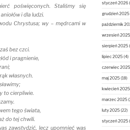
styczeń 2026
mierć poświęconych. Staliśmy się
grudzień 2025
aniołów i dla ludzi.
owodu Chrystusa; wy – mędrcami w
październik 2
wrzesień 202
sierpień 2025
zaś bez czci.
lipiec 2025
(4)
łód i pragnienie,
rani;
czerwiec 202
 rąk własnych.
maj 2025
(18)
osławimy;
kwiecień 2025
 to cierpliwie.
marzec 2025
(
szamy.
twem tego świata,
luty 2025
(22)
 do tej chwili.
styczeń 2025
was zawstydzić, lecz upomnieć was