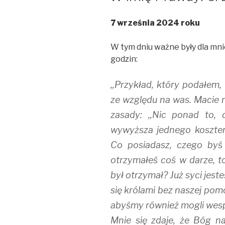
7 września 2024 roku
W tym dniu ważne były dla mnie p
godzin:
,,Przykład, który podałem,
ze względu na was. Macie 
zasady: ,,Nic ponad to, 
wywyższa jednego kosztem
Co posiadasz, czego byś 
otrzymałeś coś w darze, to
był otrzymał? Już syci jesteś
się królami bez naszej pomo
abyśmy również mogli wesp
Mnie się zdaje, że Bóg na