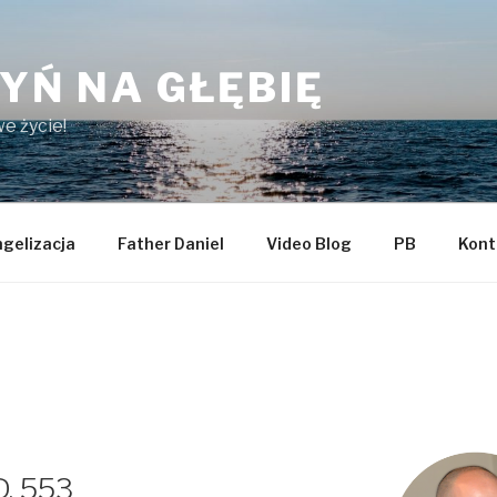
YŃ NA GŁĘBIĘ
e życie!
gelizacja
Father Daniel
Video Blog
PB
Kont
D. 553