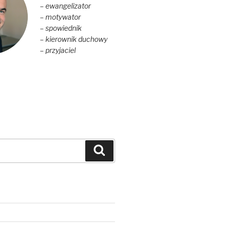
– ewangelizator
– motywator
– spowiednik
– kierownik duchowy
– przyjaciel
Szukaj