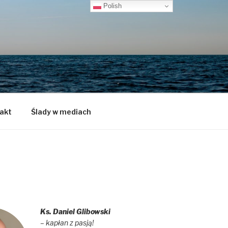
Polish
akt
Ślady w mediach
Ks. Daniel Glibowski
– kapłan z pasją!