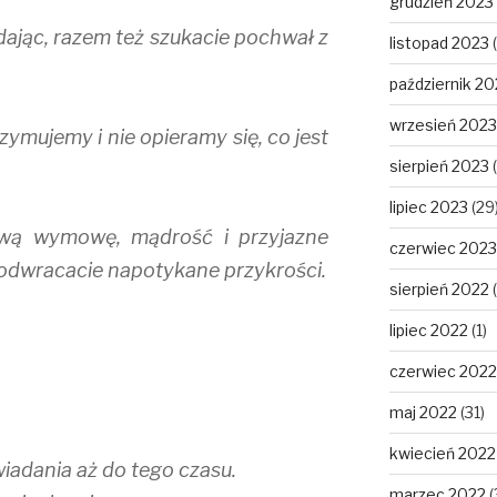
grudzień 2023
ając, razem też szukacie pochwał z
listopad 2023
(
październik 20
wrzesień 2023
zymujemy i nie opieramy się, co jest
sierpień 2023
(
lipiec 2023
(29
wą wymowę, mądrość i przyjazne
czerwiec 2023
 odwracacie napotykane przykrości.
sierpień 2022
(
lipiec 2022
(1)
czerwiec 2022
maj 2022
(31)
kwiecień 2022
adania aż do tego czasu.
marzec 2022
(