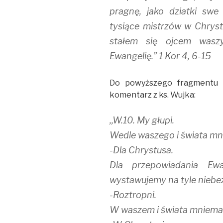
pragnę, jako dziatki swe 
tysiące mistrzów w Chrystu
stałem się ojcem wasz
Ewangelię.” 1 Kor 4, 6-15
Do powyższego fragmentu 
komentarz z ks. Wujka:
,,W.10. My głupi.
Wedle waszego i świata mn
-Dla Chrystusa.
Dla przepowiadania Ewa
wystawujemy na tyle niebez
-Roztropni.
W waszem i świata mniema