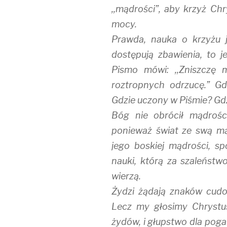
)
,,mądrości”, aby krzyż Ch
mocy.
Prawda, nauka o krzyżu j
dostępują zbawienia, to j
Pismo mówi: ,,Zniszczę 
roztropnych odrzucę.” G
Gdzie uczony w Piśmie? Gd
Bóg nie obrócił mądrośc
ponieważ świat ze swą m
jego boskiej mądrości, s
nauki, którą za szaleństw
wierzą.
Żydzi żądają znaków cudo
Lecz my głosimy Chrystu
żydów, i głupstwo dla pogan