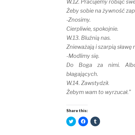
W.12. Pracujemy robiąc sw
Żeby sobie na żywność zap
-Znosimy.
Cierpliwie, spokojnie.
W.13. Bluźnią nas.
Znieważają i szarpią sławę 
-Modlimy się.
Do Boga za nimi. Alb
błagających.
W.14. Zawstydził.
Żebym wam to wyrzucał.”
Share this:
C
C
C
l
l
l
i
i
i
c
c
c