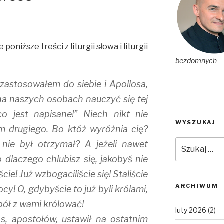
oniższe treści z liturgii słowa i liturgii
bezdomnych
 zastosowałem do siebie i Apollosa,
na naszych osobach nauczyć się tej
co jest napisane!” Niech nikt nie
WYSZUKAJ
 drugiego. Bo któż wyróżnia cię?
Szukaj:
nie był otrzymał? A jeżeli nawet
 dlaczego chlubisz się, jakobyś nie
cie! Już wzbogaciliście się! Staliście
ARCHIWUM
cy! O, gdybyście to już byli królami,
ół z wami królować!
luty 2026
(2)
s, apostołów, ustawił na ostatnim