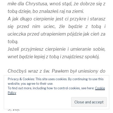
miłe dla Chrystusa, wnoś stąd, że dobrze się z
tobą dzieje, bo znalazłeś raj na ziemi.
A jak długo cierpienie jest ci przykre i starasz
się przed nim uciec, źle będzie z tobą i
ucieczka przed utrapieniem pójdzie jak cień za
tobą.
Jeżeli przyjmiesz cierpienie i umieranie sobie,
wnet będzie lepiej z tobą i znajdziesz spokój.
Choćbyś wraz z św. Pawłem był uniesiony do
samego nieba, jeszcze nie będziesz
Privacy & Cookies: This site uses cookies. By continuing to use this
website, you agree to their use.
upewniony, że nie spotka cię żadna
To find out more, including how to control cookies, see here:
Cookie
Policy
przeciwność. Ja go pouczę mówi Jezus, jak
wiele winien wycierpieć dla imienia mego (Dz
9, 16).