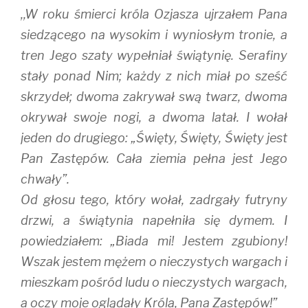
,,W roku śmierci króla Ozjasza ujrzałem Pana
siedzącego na wysokim i wyniosłym tronie, a
tren Jego szaty wypełniał świątynię. Serafiny
stały ponad Nim; każdy z nich miał po sześć
skrzydeł; dwoma zakrywał swą twarz, dwoma
okrywał swoje nogi, a dwoma latał. I wołał
jeden do drugiego: „Święty, Święty, Święty jest
Pan Zastępów. Cała ziemia pełna jest Jego
chwały”.
Od głosu tego, który wołał, zadrgały futryny
drzwi, a świątynia napełniła się dymem. I
powiedziałem: „Biada mi! Jestem zgubiony!
Wszak jestem mężem o nieczystych wargach i
mieszkam pośród ludu o nieczystych wargach,
a oczy moje oglądały Króla, Pana Zastępów!”