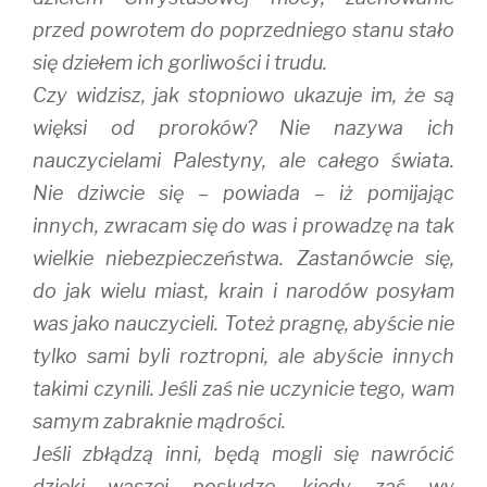
przed powrotem do poprzedniego stanu stało
się dziełem ich gorliwości i trudu.
Czy widzisz, jak stopniowo ukazuje im, że są
więksi od proroków? Nie nazywa ich
nauczycielami Palestyny, ale całego świata.
Nie dziwcie się – powiada – iż pomijając
innych, zwracam się do was i prowadzę na tak
wielkie niebezpieczeństwa. Zastanówcie się,
do jak wielu miast, krain i narodów posyłam
was jako nauczycieli. Toteż pragnę, abyście nie
tylko sami byli roztropni, ale abyście innych
takimi czynili. Jeśli zaś nie uczynicie tego, wam
samym zabraknie mądrości.
Jeśli zbłądzą inni, będą mogli się nawrócić
dzięki waszej posłudze, kiedy zaś wy