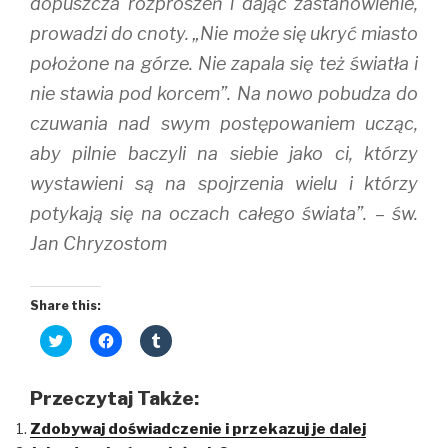
dopuszcza rozproszeń i dając zastanowienie,
prowadzi do cnoty. „Nie może się ukryć miasto
położone na górze. Nie zapala się też światła i
nie stawia pod korcem”. Na nowo pobudza do
czuwania nad swym postępowaniem ucząc,
aby pilnie baczyli na siebie jako ci, którzy
wystawieni są na spojrzenia wielu i którzy
potykają się na oczach całego świata”. – św.
Jan Chryzostom
Share this:
C
C
C
l
l
l
i
i
i
c
c
c
k
k
k
Przeczytaj Także:
t
t
t
o
o
o
Zdobywaj doświadczenie i przekazuj je dalej
s
s
s
h
h
h