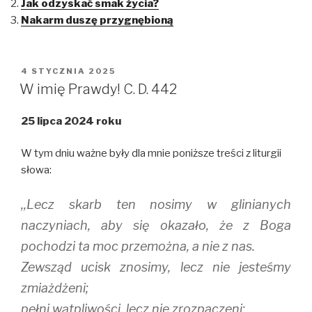
Jak odzyskać smak życia?
a
a
a
r
r
r
Nakarm duszę przygnębioną
e
e
e
o
o
o
n
n
n
T
F
T
w
a
u
i
c
m
OPUBLIKOWANE
4 STYCZNIA 2025
t
e
b
W
t
b
l
W imię Prawdy! C. D. 442
e
o
r
r
o
(
(
k
O
25 lipca 2024 roku
O
(
p
p
O
e
e
p
n
n
e
s
W tym dniu ważne były dla mnie poniższe treści z liturgii
s
n
i
i
s
n
słowa:
n
i
n
n
n
e
e
n
w
,,Lecz skarb ten nosimy w glinianych
w
e
w
w
w
i
i
w
n
naczyniach, aby się okazało, że z Boga
n
i
d
d
n
o
pochodzi ta moc przemożna, a nie z nas.
o
d
w
w
o
)
Zewsząd ucisk znosimy, lecz nie jesteśmy
)
w
)
zmiażdżeni;
pełni wątpliwości, lecz nie zrozpaczeni;