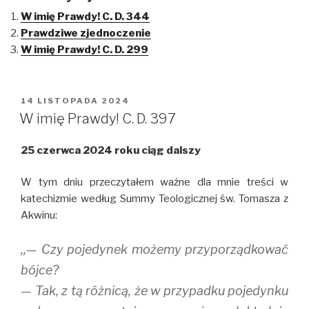
o
o
o
W imię Prawdy! C. D. 344
s
s
s
h
h
h
Prawdziwe zjednoczenie
a
a
a
r
r
r
W imię Prawdy! C. D. 299
e
e
e
o
o
o
n
n
n
T
F
T
w
a
u
i
c
m
OPUBLIKOWANE
14 LISTOPADA 2024
t
e
b
W
t
b
l
W imię Prawdy! C. D. 397
e
o
r
r
o
(
(
k
O
25 czerwca 2024 roku ciąg dalszy
O
(
p
p
O
e
e
p
n
n
e
s
W tym dniu przeczytałem ważne dla mnie treści w
s
n
i
i
s
n
katechizmie według Summy Teologicznej św. Tomasza z
n
i
n
n
n
e
Akwinu:
e
n
w
w
e
w
w
w
i
,,— Czy pojedynek możemy przyporządkować
i
w
n
n
i
d
d
n
o
bójce?
o
d
w
w
o
)
— Tak, z tą różnicą, że w przypadku pojedynku
)
w
)