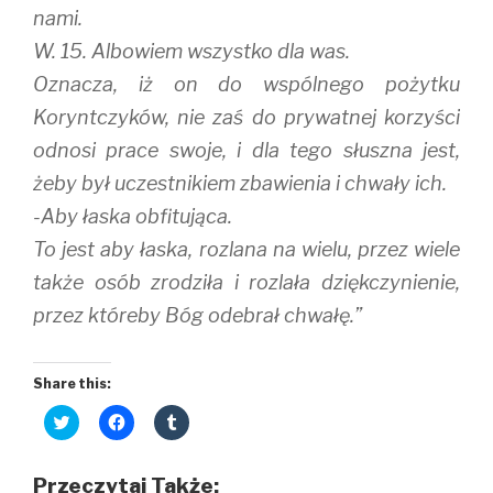
nami.
W. 15. Albowiem wszystko dla was.
Oznacza, iż on do wspólnego pożytku
Koryntczyków, nie zaś do prywatnej korzyści
odnosi prace swoje, i dla tego słuszna jest,
żeby był uczestnikiem zbawienia i chwały ich.
-Aby łaska obfitująca.
To jest aby łaska, rozlana na wielu, przez wiele
także osób zrodziła i rozlała dziękczynienie,
przez któreby Bóg odebrał chwałę.”
Share this:
C
C
C
l
l
l
i
i
i
c
c
c
k
k
k
Przeczytaj Także:
t
t
t