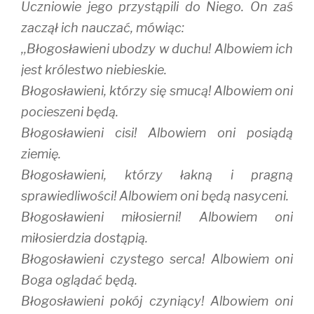
w
e
w
Uczniowie jego przystąpili do Niego. On zaś
w
w
i
i
w
n
zaczął ich nauczać, mówiąc:
n
i
d
d
n
o
o
d
w
,,Błogosławieni ubodzy w duchu! Albowiem ich
w
o
)
)
w
jest królestwo niebieskie.
)
Błogosławieni, którzy się smucą! Albowiem oni
pocieszeni będą.
Błogosławieni cisi! Albowiem oni posiądą
ziemię.
Błogosławieni, którzy łakną i pragną
sprawiedliwości! Albowiem oni będą nasyceni.
Błogosławieni miłosierni! Albowiem oni
miłosierdzia dostąpią.
Błogosławieni czystego serca! Albowiem oni
Boga oglądać będą.
Błogosławieni pokój czyniący! Albowiem oni