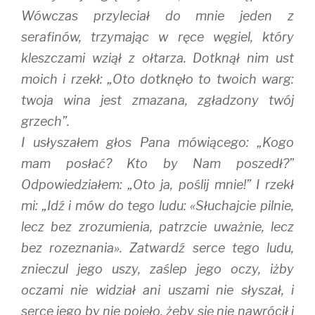
Wówczas przyleciał do mnie jeden z
serafinów, trzymając w ręce węgiel, który
kleszczami wziął z ołtarza. Dotknął nim ust
moich i rzekł: „Oto dotknęło to twoich warg:
twoja wina jest zmazana, zgładzony twój
grzech”.
I usłyszałem głos Pana mówiącego: „Kogo
mam posłać? Kto by Nam poszedł?”
Odpowiedziałem: „Oto ja, poślij mnie!” I rzekł
mi: „Idź i mów do tego ludu: «Słuchajcie pilnie,
lecz bez zrozumienia, patrzcie uważnie, lecz
bez rozeznania». Zatwardź serce tego ludu,
znieczul jego uszy, zaślep jego oczy, iżby
oczami nie widział ani uszami nie słyszał, i
serce jego by nie pojęło, żeby się nie nawrócił i