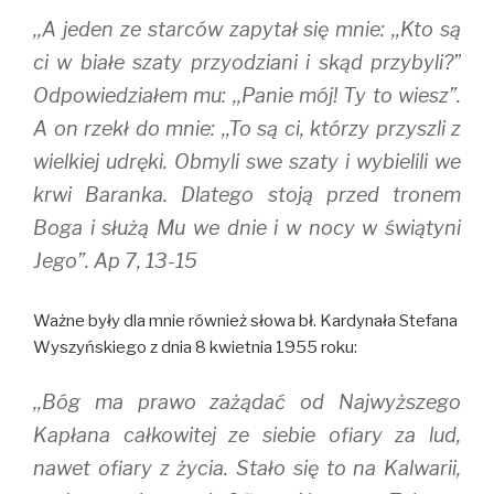
,,A jeden ze starców zapytał się mnie: ,,Kto są
ci w białe szaty przyodziani i skąd przybyli?”
Odpowiedziałem mu: ,,Panie mój! Ty to wiesz”.
A on rzekł do mnie: ,,To są ci, którzy przyszli z
wielkiej udręki. Obmyli swe szaty i wybielili we
krwi Baranka. Dlatego stoją przed tronem
Boga i służą Mu we dnie i w nocy w świątyni
Jego”. Ap 7, 13-15
Ważne były dla mnie również słowa bł. Kardynała Stefana
Wyszyńskiego z dnia 8 kwietnia 1955 roku:
,,Bóg ma prawo zażądać od Najwyższego
Kapłana całkowitej ze siebie ofiary za lud,
nawet ofiary z życia. Stało się to na Kalwarii,