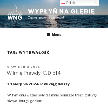
Przeskocz
Polish
do
WYPŁYŃ NA GŁĘBIĘ
treści
Zacznij prawdziwe życie!
Menu
TAG:
WYTRWAŁOŚĆ
OPUBLIKOWANE
8 KWIETNIA 2025
W
W imię Prawdy! C. D. 514
18 sierpnia 2024 roku ciąg dalszy
W tym dniu ważne były dla mnie poniższe treści z liturgii
słowa i liturgii godzin: