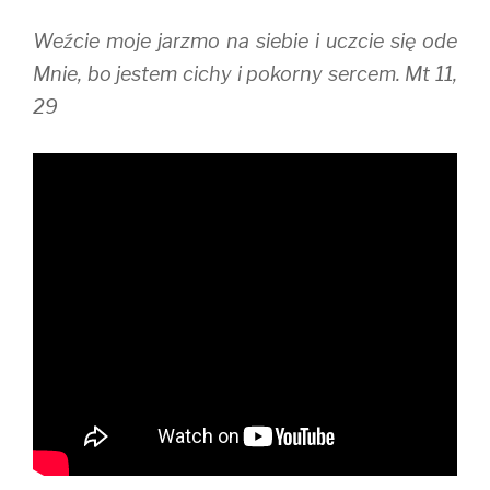
Weźcie moje jarzmo na siebie i uczcie się ode
Mnie, bo jestem cichy i pokorny sercem. Mt 11,
29