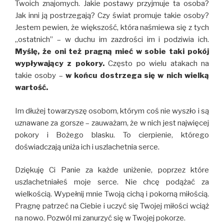
Twoich znajomych. Jakie postawy przyjmuje ta osoba?
Jak inni ją postrzegają? Czy świat promuje takie osoby?
Jestem pewien, że większość, która naśmiewa się z tych
,,ostatnich” – w duchu im zazdrości im i podziwia ich.
Myślę, że oni też pragną mieć w sobie taki pokój
wypływający z pokory.
Często po wielu atakach na
takie osoby –
w końcu dostrzega się w nich wielką
wartość.
Im dłużej towarzyszę osobom, którym coś nie wyszło i są
uznawane za gorsze – zauważam, że w nich jest najwięcej
pokory i Bożego blasku. To cierpienie, którego
doświadczają uniża ich i uszlachetnia serce.
Dziękuję Ci Panie za każde uniżenie, poprzez które
uszlachetniałeś moje serce. Nie chcę podążać za
wielkością. Wypełnij mnie Twoją cichą i pokorną miłością.
Pragnę patrzeć na Ciebie i uczyć się Twojej miłości wciąż
na nowo. Pozwól mi zanurzyć się w Twojej pokorze.