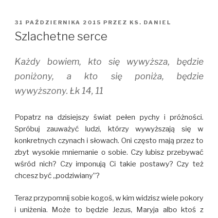
OPUBLIKOWANE
31 PAŹDZIERNIKA 2015
PRZEZ
KS. DANIEL
W
Szlachetne serce
Każdy bowiem, kto się wywyższa, będzie
poniżony, a kto się poniża, będzie
wywyższony. Łk 14, 11
Popatrz na dzisiejszy świat pełen pychy i próżności.
Spróbuj zauważyć ludzi, którzy wywyższają się w
konkretnych czynach i słowach. Oni często mają przez to
zbyt wysokie mniemanie o sobie. Czy lubisz przebywać
wśród nich? Czy imponują Ci takie postawy? Czy też
chcesz być ,,podziwiany”?
Teraz przypomnij sobie kogoś, w kim widzisz wiele pokory
i uniżenia. Może to będzie Jezus, Maryja albo ktoś z