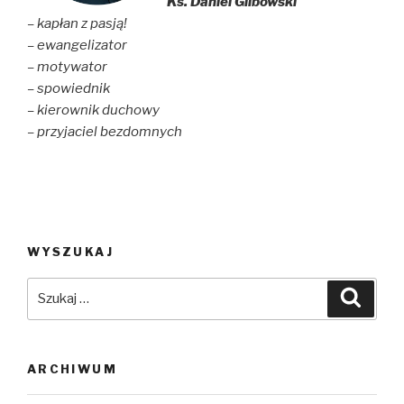
Ks. Daniel Glibowski
– kapłan z pasją!
– ewangelizator
– motywator
– spowiednik
– kierownik duchowy
– przyjaciel bezdomnych
WYSZUKAJ
Szukaj:
Szuka
ARCHIWUM