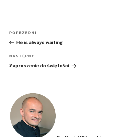
Nawigacja
Poprzedni
POPRZEDNI
wpisu
wpis
He is always waiting
Następny
NASTĘPNY
wpis
Zaproszenie do świętości