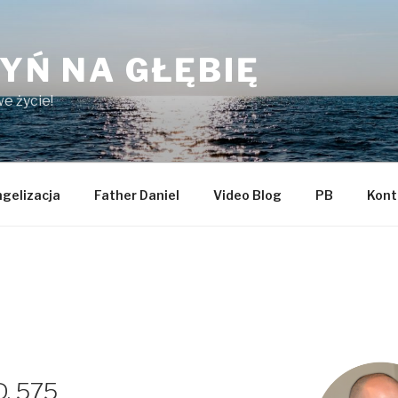
YŃ NA GŁĘBIĘ
e życie!
gelizacja
Father Daniel
Video Blog
PB
Kont
D. 575