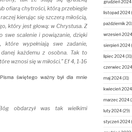
grudzień 2024
ub ofiarą chytrości, którą przebiegle
listopad 2024
raczej kierując się szczerą miłością,
październik 2
o, który jest głową: w Chrystusa. Z
o swe scalenie i powiązanie, dzięki
wrzesień 202
 które wypełniają swe zadanie,
sierpień 2024
 danej każdemu z osobna. Tak to
lipiec 2024
(31)
tóre wznosi się w miłości.” Ef 4, 1-16
czerwiec 202
Pisma świętego ważny był dla mnie
maj 2024
(31)
kwiecień 2024
marzec 2024
(
Bóg obdarzył was tak wielkimi
luty 2024
(29)
styczeń 2024