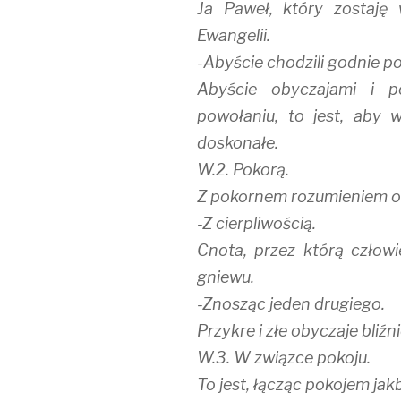
Ja Paweł, który zostaję 
Ewangelii.
-Abyście chodzili godnie p
Abyście obyczajami i p
powołaniu, to jest, aby 
doskonałe.
W.2. Pokorą.
Z pokornem rozumieniem o 
-Z cierpliwością.
Cnota, przez którą człow
gniewu.
-Znosząc jeden drugiego.
Przykre i złe obyczaje bliźn
W.3. W związce pokoju.
To jest, łącząc pokojem ja