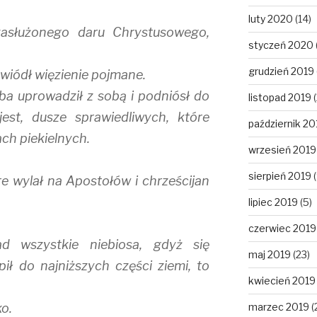
luty 2020
(14)
zasłużonego daru Chrystusowego,
styczeń 2020
grudzień 2019
wiódł więzienie pojmane.
ba uprowadził z sobą i podniósł do
listopad 2019
(
jest, dusze sprawiedliwych, które
październik 20
ch piekielnych.
wrzesień 2019
sierpień 2019
(
e wylał na Apostołów i chrześcijan
lipiec 2019
(5)
czerwiec 2019
d wszystkie niebiosa, gdyż się
maj 2019
(23)
ąpił do najniższych części ziemi, to
kwiecień 2019
o.
marzec 2019
(