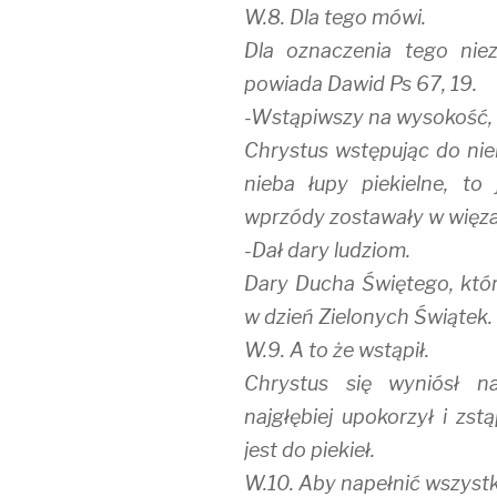
W.8. Dla tego mówi.
Dla oznaczenia tego nie
powiada Dawid Ps 67, 19.
-Wstąpiwszy na wysokość, 
Chrystus wstępując do nie
nieba łupy piekielne, to 
wprzódy zostawały w więza
-Dał dary ludziom.
Dary Ducha Świętego, któr
w dzień Zielonych Świątek.
W.9. A to że wstąpił.
Chrystus się wyniósł na
najgłębiej upokorzył i zst
jest do piekieł.
W.10. Aby napełnić wszystk