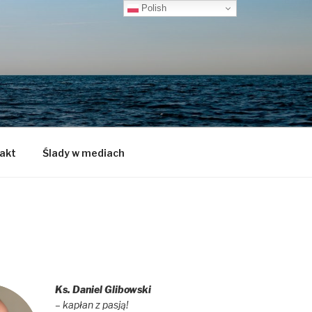
Polish
akt
Ślady w mediach
Ks. Daniel Glibowski
– kapłan z pasją!