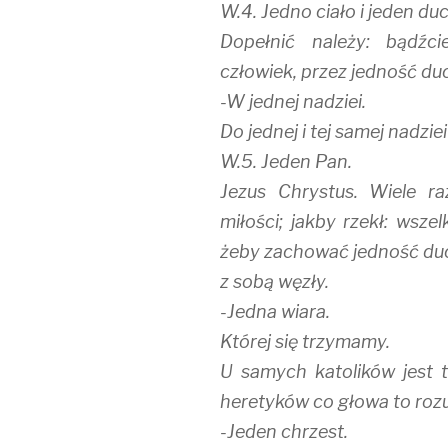
W.4. Jedno ciało i jeden duc
Dopełnić należy: bądźci
człowiek, przez jedność duc
-W jednej nadziei.
Do jednej i tej samej nadzi
W.5. Jeden Pan.
Jezus Chrystus. Wiele r
miłości; jakby rzekł: wsze
żeby zachować jedność duch
z sobą węzły.
-Jedna wiara.
Której się trzymamy.
U samych katolików jest t
heretyków co głowa to rozum
-Jeden chrzest.