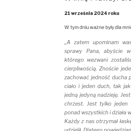
21 września 2024 roku
W tym dniu ważne były dla mnie 
,,A zatem upominam was,
sprawy Pana, abyście wi
którego wezwani zostaliśc
cierpliwością. Znoście jed
zachować jedność ducha pr
ciało i jeden duch, tak j
jedną jedyną nadzieję. Jest
chrzest. Jest tylko jeden
ponad wszystkich i działa w
Każdy z nas otrzymał łaskę
udzielił. Dlatego powiedzian