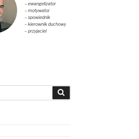
– ewangelizator
– motywator
– spowiednik
– kierownik duchowy
– przyjaciel
Szukaj