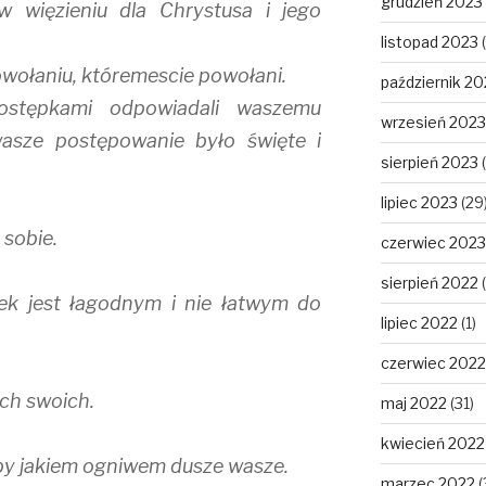
grudzień 2023
w więzieniu dla Chrystusa i jego
listopad 2023
(
owołaniu, któremescie powołani.
październik 20
ostępkami odpowiadali waszemu
wrzesień 2023
wasze postępowanie było święte i
sierpień 2023
(
lipiec 2023
(29
sobie.
czerwiec 2023
sierpień 2022
(
iek jest łagodnym i nie łatwym do
lipiec 2022
(1)
czerwiec 2022
ich swoich.
maj 2022
(31)
kwiecień 2022
kby jakiem ogniwem dusze wasze.
marzec 2022
(