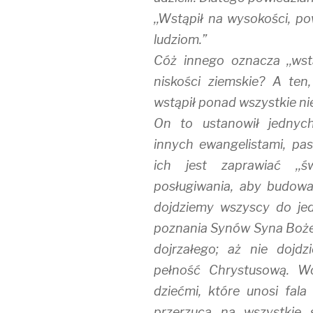
,,Wstąpił na wysokości, po
ludziom.”
Cóż innego oznacza ,,wstą
niskości ziemskie? A ten,
wstąpił ponad wszystkie ni
On to ustanowił jednych
innych ewangelistami, pas
ich jest zaprawiać ,,
posługiwania, aby budowa
dojdziemy wszyscy do je
poznania Synów Syna Bożeg
dojrzałego; aż nie dojd
pełność Chrystusową. W
dziećmi, które unosi fala
przerzuca na wszystkie s