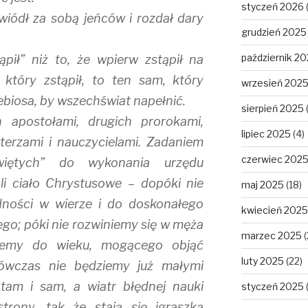
styczeń 2026
wiódł za sobą jeńców i rozdał dary
grudzień 2025
październik 2
pił” niż to, że wpierw zstąpił na
 który zstąpił, to ten sam, który
wrzesień 202
ebiosa, by wszechświat napełnić.
sierpień 2025
 apostołami, drugich prorokami,
lipiec 2025
(4)
terzami i nauczycielami. Zadaniem
czerwiec 202
świętych” do wykonania urzędu
li ciało Chrystusowe – dopóki nie
maj 2025
(18)
dności w wierze i do doskonałego
kwiecień 2025
o; póki nie rozwiniemy się w męża
marzec 2025
(
ziemy do wieku, mogącego objąć
luty 2025
(22)
ówczas nie będziemy już małymi
 tam i sam, a wiatr błędnej nauki
styczeń 2025
trony, tak że stają się igraszką