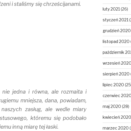
eni i staliśmy się chrześcijanami.
luty 2021
(26)
styczeń 2021
(
grudzień 2020
listopad 2020
październik 2
wrzesień 202
sierpień 2020
lipiec 2020
(25
nie jedna i równa, ale rozmaita i
czerwiec 202
rugiemu mniejsza, dana, powiadam,
maj 2020
(28)
 naszych zasług, ale wedle miary
kwiecień 202
ystusowego, któremu się podobało
emu inną miarę tej łaski.
marzec 2020
(