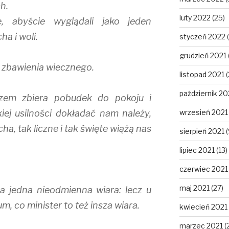
h.
luty 2022
(25)
e, abyście wyglądali jako jeden
ha i woli.
styczeń 2022
(
grudzień 2021
ei zbawienia wiecznego.
listopad 2021
(
październik 20
azem zbiera pobudek do pokoju i
lkiej usilności dokładać nam należy,
wrzesień 2021
a, tak liczne i tak święte wiążą nas
sierpień 2021
(
lipiec 2021
(13)
czerwiec 2021
maj 2021
(27)
a jedna nieodmienna wiara: lecz u
, co minister to też insza wiara.
kwiecień 2021
marzec 2021
(