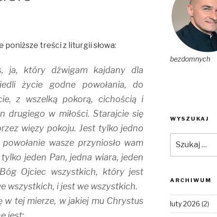
poniższe treści z liturgii słowa:
bezdomnych
 ja, który dźwigam kajdany dla
edli życie godne powołania, do
ie, z wszelką pokorą, cichością i
en drugiego w miłości. Starajcie się
WYSZUKAJ
zez więzy pokoju. Jest tylko jedno
Szukaj:
ak powołanie wasze przyniosło wam
 tylko jeden Pan, jedna wiara, jeden
 Bóg Ojciec wszystkich, który jest
ARCHIWUM
e wszystkich, i jest we wszystkich.
 w tej mierze, w jakiej mu Chrystus
luty 2026
(2)
e jest: