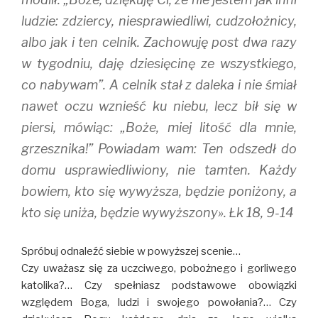
ludzie: zdziercy, niesprawiedliwi, cudzołożnicy,
albo jak i ten celnik. Zachowuję post dwa razy
w tygodniu, daję dziesięcinę ze wszystkiego,
co nabywam”. A celnik stał z daleka i nie śmiał
nawet oczu wznieść ku niebu, lecz bił się w
piersi, mówiąc: „Boże, miej litość dla mnie,
grzesznika!” Powiadam wam: Ten odszedł do
domu usprawiedliwiony, nie tamten. Każdy
bowiem, kto się wywyższa, będzie poniżony, a
kto się uniża, będzie wywyższony». Łk 18, 9-14
Spróbuj odnaleźć siebie w powyższej scenie…
Czy uważasz się za uczciwego, pobożnego i gorliwego
katolika?… Czy spełniasz podstawowe obowiązki
względem Boga, ludzi i swojego powołania?… Czy