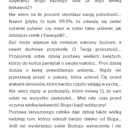
dziękujesz Bogu każdego dnia za Jego wielką
łaskawość?
Nie wiem, na ile procent określasz swoją pobożność…
Nawet gdyby to było 99.9%, to odważę się zadać
ostatnie pytanie: czy masz w sobie takie uniżenie, jak
dzisiejszy celnik z Ewangelii?…
Być może większe lub mniejsze sukcesy życiowe, a
nawet duchowe przysłoniły Ci Twoją grzeszność…
Przypomnij sobie dzisiaj postawy wielkich świętych,
którzy do końca pamiętali o swojej małości… Proś dzisiaj
Jezusa o łaskę prawdziwego uniżenia… Nigdy nie
przestawaj prosić o pokorę, która uchroni Cię przed
atakami demonów, które bardzo często wbijają w pychę…
Nie wierz nigdy w podszepty, które mówią Ci, że sam
sobie na wszystko zasłużyłeś… Miej cały czas przed
oczyma wielką łaskawość Boga i bądź wdzięczny!
Postawa skruszonego celnika daje dzisiaj także wielką
nadzieję tym, którzy odeszli bardzo daleko od Boga…
Jeśli nie wyobrażasz sobie Bożego wybaczenia i nie