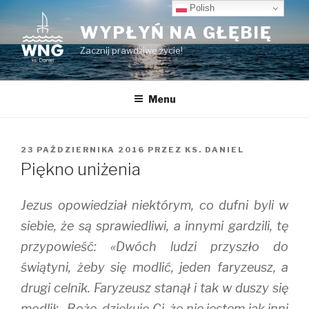
Przeskocz
Polish
do
WYPŁYŃ NA GŁĘBIĘ
treści
Zacznij prawdziwe życie!
Menu
OPUBLIKOWANE
23 PAŹDZIERNIKA 2016
PRZEZ
KS. DANIEL
W
Piękno uniżenia
Jezus opowiedział niektórym, co dufni byli w
siebie, że są sprawiedliwi, a innymi gardzili, tę
przypowieść: «Dwóch ludzi przyszło do
świątyni, żeby się modlić, jeden faryzeusz, a
drugi celnik. Faryzeusz stanął i tak w duszy się
modlił: „Boże, dziękuję Ci, że nie jestem jak inni