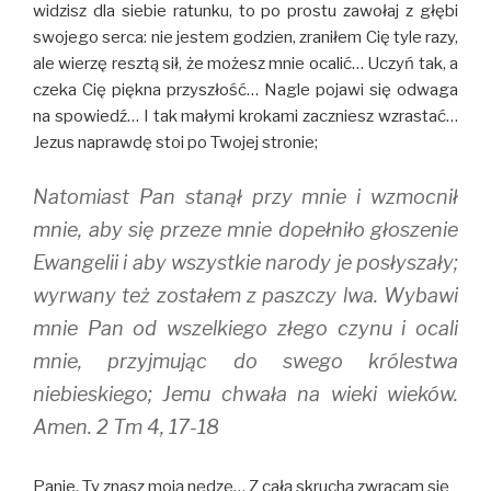
widzisz dla siebie ratunku, to po prostu zawołaj z głębi
swojego serca: nie jestem godzien, zraniłem Cię tyle razy,
ale wierzę resztą sił, że możesz mnie ocalić… Uczyń tak, a
czeka Cię piękna przyszłość… Nagle pojawi się odwaga
na spowiedź… I tak małymi krokami zaczniesz wzrastać…
Jezus naprawdę stoi po Twojej stronie;
Natomiast Pan stanął przy mnie i wzmocnił
mnie, aby się przeze mnie dopełniło głoszenie
Ewangelii i aby wszystkie narody je posłyszały;
wyrwany też zostałem z paszczy lwa. Wybawi
mnie Pan od wszelkiego złego czynu i ocali
mnie, przyjmując do swego królestwa
niebieskiego; Jemu chwała na wieki wieków.
Amen. 2 Tm 4, 17-18
Panie, Ty znasz moją nędzę… Z całą skruchą zwracam się