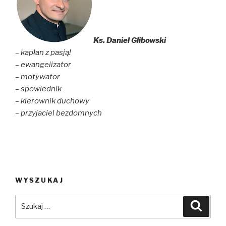
Ks. Daniel Glibowski
– kapłan z pasją!
– ewangelizator
– motywator
– spowiednik
– kierownik duchowy
– przyjaciel bezdomnych
WYSZUKAJ
Szukaj:
Szuka