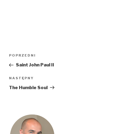
Nawigacja
Poprzedni
POPRZEDNI
wpisu
wpis
Saint John Paul II
Następny
NASTĘPNY
wpis
The Humble Soul