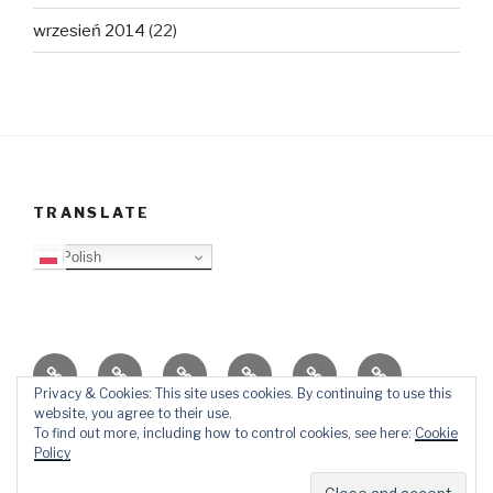
wrzesień 2014
(22)
TRANSLATE
Polish
O
Top
Ewangelizacja
Father
Video
PB
blogu
Lista
Daniel
Blog
Privacy & Cookies: This site uses cookies. By continuing to use this
website, you agree to their use.
Kontakt
Ślady
To find out more, including how to control cookies, see here:
Cookie
w
Policy
mediach
Dumnie wspierane przez WordPressa