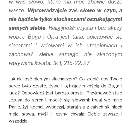
w was słowo, które ma moc zbawić dusze
wasze.
Wprowadzajcie zaś słowo w czyn, a
nie bądźcie tylko słuchaczami oszukującymi
samych siebie
. Religijność czysta i bez skazy
wobec Boga i Ojca jest taka: opiekować się
sierotami i wdowami w ich utrapieniach i
zachować siebie samego nie skażonym
wpływami świata. Jk 1, 21b-22. 27
Jak nie być biernym słuchaczem? Co zrobić, aby Twoje
serce było czyste, żywe i tętniące miłością do Boga i
ludzi? Odpowiedź jest bardzo prosta. Przyjmować stale
Jezusa do serca i modlić się słowami: trwaj we mnie
Panie, żyj, kochaj, wybaczaj, staraj się z całych sił, niech
moje słowa, myśli i czyny chwalą Ciebie zawsze i
wszędzie.