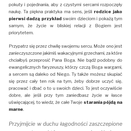
pokuty i pojednania, aby z czystymi sercami rozpoczęły
naukę. Ta piękna praktyka ma sens, jeśli
rodzice jako
pierwsi dadzą przykład
swoim dzieciom i pokażą tym
samym, że życie w bliskiej relacji z Bogiem jest
priorytetem.
Przypatrz się przez chwilę swojemu sercu. Może ono jest
zanieczyszczone jakimiś wakacyjnymi grzechami, za które
chciałbyś przeprosić Pana Boga. Nie bądź podobny do
ewangelicznych faryzeuszy, którzy czczą Boga wargami,
a sercem są daleko od Niego. Ty także możesz skupiać
się przez cały ten rok na tym, żeby dobrze uczyć się,
pracować i dbać o to u swoich dzieci. To jest oczywiście
dobre, ale jeśli przy tym zaniedbasz życie w łasce
uświęcającej, to wiedz, że całe Twoje
starania pójdą na
marne
.
Przyjmijcie w duchu łagodności zaszczepione