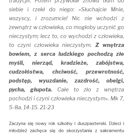
tradycji». Potem przywołał znowu tłum do
siebie i rzekł do niego: «Słuchajcie Mnie,
wszyscy, i zrozumcie! Nic nie wchodzi z
zewnątrz w człowieka, co mogłoby uczynić go
nieczystym; lecz to, co wychodzi z człowieka,
to czyni człowieka nieczystym.
Z wnętrza
bowiem, z serca ludzkiego pochodzą złe
myśli, nierząd, kradzieże, zabójstwa,
cudzołóstwa, chciwość, przewrotność,
podstęp, wyuzdanie, zazdrość, obelgi,
pycha, głupota.
Całe to zło z wnętrza
pochodzi i czyni człowieka nieczystym». Mk 7,
5-8a. 14-15. 21-23
Zaczyna się nowy rok szkolny i duszpasterski. Dzieci i
młodzież zachęca się do skorzystania z sakramentu