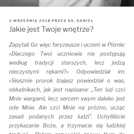
OPUBLIKOWANE
2 WRZEŚNIA 2018
PRZEZ
KS. DANIEL
W
Jakie jest Twoje wnętrze?
Zapytali Go więc faryzeusze i uczeni w Piśmie:
«Dlaczego Twoi uczniowie nie postępują
według tradycji starszych, lecz jedzą
nieczystymi rękami?» Odpowiedział im:
«Słusznie prorok Izajasz powiedział o was,
obłudnikach, jak jest napisane: „Ten lud czci
Mnie wargami, lecz sercem swym daleko jest
ode Mnie. Ale czci Mnie na próżno, ucząc
zasad podanych przez ludzi”. Uchyliliście
przykazanie Boże, a trzymacie się ludzkiej