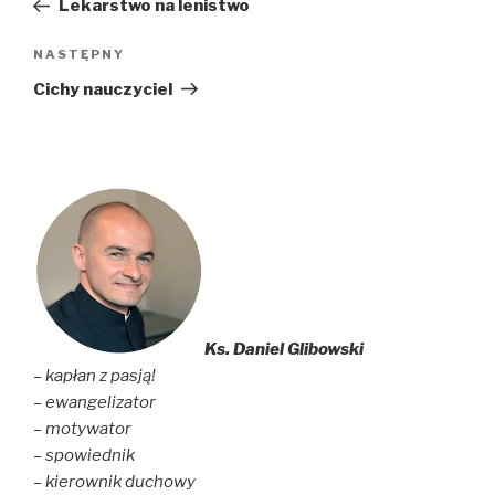
Lekarstwo na lenistwo
Następny
NASTĘPNY
wpis
Cichy nauczyciel
Ks. Daniel Glibowski
– kapłan z pasją!
– ewangelizator
– motywator
– spowiednik
– kierownik duchowy