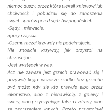
niemoc duszy, przez którą ulegali gniewowi lub
chciwości; i pobudzali się do zanoszenia
swych sporów przed sędziów pogańskich.
-Sądy… miewacie.
Spory i zajścia.
-Czemu raczej krzywdy nie podejmujecie.
Nie znosicie krzywdy, jak przystoi na
chrześcijan.
-Jest występek w was.
Acz nie zawsze jest grzech prawować się i
pozywać kogo: wszakże rzadko bez grzechu
być może: gdy się kto prawuje albo przez
łakomstwo, albo z nienawiścią, z gniewy i
swary, albo przyczyniając fałszu i zdrady, albo
ze zgorszeniem innych. Przeto przystojniej