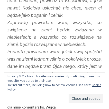
chce usłuchać, powiedz to Kościołowi, a jeśli
nawet Kościoła usłuchać nie chce, niech ci
będzie jako poganin i celnik.
Zaprawdę powiadam wam, wszystko, co
zwiążecie na ziemi, będzie związane w
niebiesiech; a wszystko co rozwiążecie na
ziemi, będzie rozwiązane w niebiesiech.
Ponadto powiadam wam: jeżeli dwaj spośród
was na ziemi jednomyślnie o cokolwiek proszą,
dane im będzie przez Ojca mego, który jest w
niebie. Bo gdzie dwaj lub trzej zgromadzeni są
Privacy & Cookies: This site uses cookies. By continuing to use this
w imię moje, tam ja jestem wśród nich.” Mt 18,
website, you agree to their use.
To find out more, including how to control cookies, see here:
Cookie
15-20
Policy
Do powyższego fragmentu Pisma świętego ważny był
dla mnie komentarz ks. Wujka: