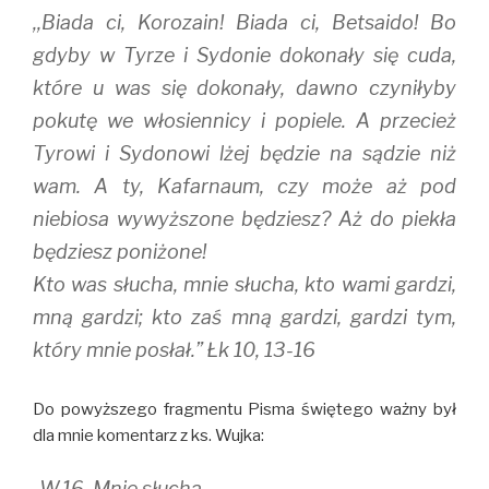
,,Biada ci, Korozain! Biada ci, Betsaido! Bo
gdyby w Tyrze i Sydonie dokonały się cuda,
które u was się dokonały, dawno czyniłyby
pokutę we włosiennicy i popiele. A przecież
Tyrowi i Sydonowi lżej będzie na sądzie niż
wam. A ty, Kafarnaum, czy może aż pod
niebiosa wywyższone będziesz? Aż do piekła
będziesz poniżone!
Kto was słucha, mnie słucha, kto wami gardzi,
mną gardzi; kto zaś mną gardzi, gardzi tym,
który mnie posłał.” Łk 10, 13-16
Do powyższego fragmentu Pisma świętego ważny był
dla mnie komentarz z ks. Wujka:
,,W.16. Mnie słucha.