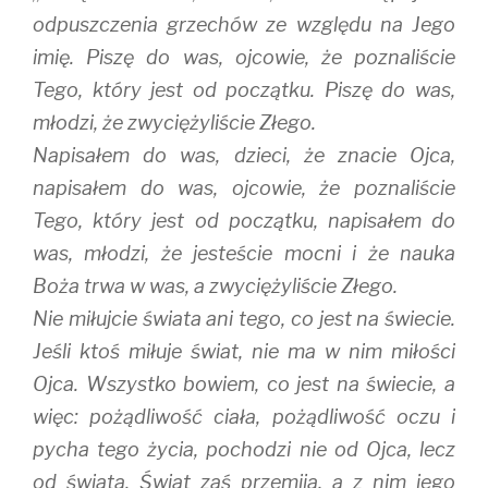
w
w
i
i
w
n
odpuszczenia grzechów ze względu na Jego
n
i
d
d
n
o
imię. Piszę do was, ojcowie, że poznaliście
o
d
w
w
o
)
Tego, który jest od początku. Piszę do was,
)
w
)
młodzi, że zwyciężyliście Złego.
Napisałem do was, dzieci, że znacie Ojca,
napisałem do was, ojcowie, że poznaliście
Tego, który jest od początku, napisałem do
was, młodzi, że jesteście mocni i że nauka
Boża trwa w was, a zwyciężyliście Złego.
Nie miłujcie świata ani tego, co jest na świecie.
Jeśli ktoś miłuje świat, nie ma w nim miłości
Ojca. Wszystko bowiem, co jest na świecie, a
więc: pożądliwość ciała, pożądliwość oczu i
pycha tego życia, pochodzi nie od Ojca, lecz
od świata. Świat zaś przemija, a z nim jego