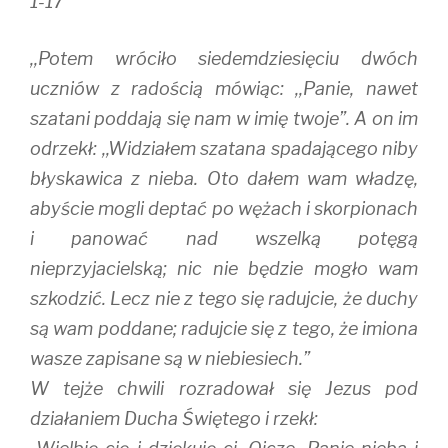
1-17
,,Potem wróciło siedemdziesięciu dwóch
uczniów z radością mówiąc: ,,Panie, nawet
szatani poddają się nam w imię twoje”. A on im
odrzekł: ,,Widziałem szatana spadającego niby
błyskawica z nieba. Oto dałem wam władzę,
abyście mogli deptać po wężach i skorpionach
i panować nad wszelką potęgą
nieprzyjacielską; nic nie będzie mogło wam
szkodzić. Lecz nie z tego się radujcie, że duchy
są wam poddane; radujcie się z tego, że imiona
wasze zapisane są w niebiesiech.”
W tejże chwili rozradował się Jezus pod
działaniem Ducha Świętego i rzekł: