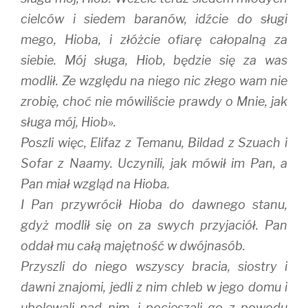
cielców i siedem baranów, idźcie do sługi
mego, Hioba, i złóżcie ofiarę całopalną za
siebie. Mój sługa, Hiob, będzie się za was
modlił. Ze względu na niego nic złego wam nie
zrobię, choć nie mówiliście prawdy o Mnie, jak
sługa mój, Hiob».
Poszli więc, Elifaz z Temanu, Bildad z Szuach i
Sofar z Naamy. Uczynili, jak mówił im Pan, a
Pan miał wzgląd na Hioba.
I Pan przywrócił Hioba do dawnego stanu,
gdyż modlił się on za swych przyjaciół. Pan
oddał mu całą majętność w dwójnasób.
Przyszli do niego wszyscy bracia, siostry i
dawni znajomi, jedli z nim chleb w jego domu i
ubolewali nad nim, i pocieszali go z powodu