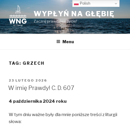
Przeskocz
Polish
do
WYPŁYŃ NA GŁĘBIĘ
treści
Zacznij prawdziwe życie!
Menu
TAG:
GRZECH
OPUBLIKOWANE
23 LUTEGO 2026
W
W imię Prawdy! C. D. 607
4 października 2024 roku
W tym dniu ważne były dla mnie poniższe treści z liturgii
słowa: