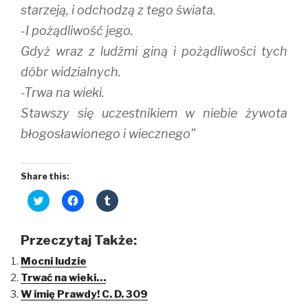
starzeją, i odchodzą z tego świata.
-I pożądliwość jego.
Gdyż wraz z ludźmi giną i pożądliwości tych
dóbr widzialnych.
-Trwa na wieki.
Stawszy się uczestnikiem w niebie żywota
błogosławionego i wiecznego”
Share this:
C
C
C
l
l
l
i
i
i
c
c
c
k
k
k
Przeczytaj Także:
t
t
t
o
o
o
Mocni ludzie
s
s
s
h
h
h
Trwać na wieki…
a
a
a
r
r
r
W imię Prawdy! C. D. 309
e
e
e
o
o
o