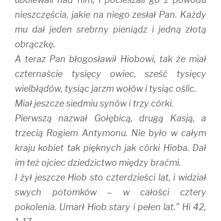
nieszczęścia, jakie na niego zesłał Pan. Każdy
mu dał jeden srebrny pieniądz i jedną złotą
obrączkę.
A teraz Pan błogosławił Hiobowi, tak że miał
czternaście tysięcy owiec, sześć tysięcy
wielbłądów, tysiąc jarzm wołów i tysiąc oślic.
Miał jeszcze siedmiu synów i trzy córki.
Pierwszą nazwał Gołębicą, drugą Kasją, a
trzecią Rogiem Antymonu. Nie było w całym
kraju kobiet tak pięknych jak córki Hioba. Dał
im też ojciec dziedzictwo między braćmi.
I żył jeszcze Hiob sto czterdzieści lat, i widział
swych potomków – w całości cztery
pokolenia. Umarł Hiob stary i pełen lat.” Hi 42,