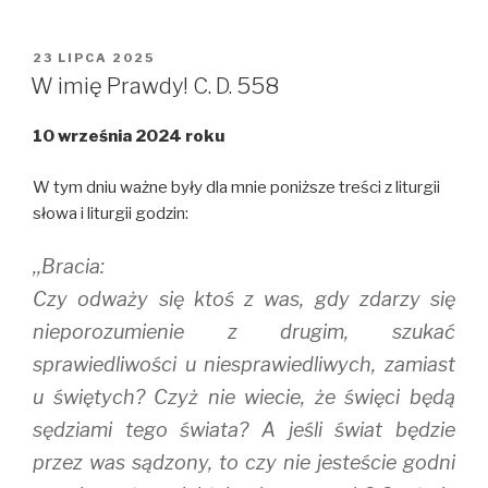
n
n
n
T
F
T
w
a
u
i
c
m
OPUBLIKOWANE
23 LIPCA 2025
t
e
b
W
t
b
l
W imię Prawdy! C. D. 558
e
o
r
r
o
(
(
k
O
10 września 2024 roku
O
(
p
p
O
e
e
p
n
n
e
s
W tym dniu ważne były dla mnie poniższe treści z liturgii
s
n
i
i
s
n
słowa i liturgii godzin:
n
i
n
n
n
e
e
n
w
,,Bracia:
w
e
w
w
w
i
i
w
n
Czy odważy się ktoś z was, gdy zdarzy się
n
i
d
d
n
o
nieporozumienie z drugim, szukać
o
d
w
w
o
)
sprawiedliwości u niesprawiedliwych, zamiast
)
w
)
u świętych? Czyż nie wiecie, że święci będą
sędziami tego świata? A jeśli świat będzie
przez was sądzony, to czy nie jesteście godni