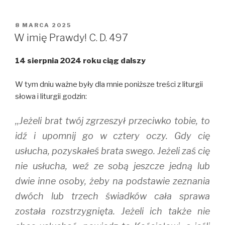
n
n
n
T
F
T
w
a
u
i
c
m
OPUBLIKOWANE
8 MARCA 2025
t
e
b
W
t
b
l
W imię Prawdy! C. D. 497
e
o
r
r
o
(
(
k
O
14 sierpnia 2024 roku ciąg dalszy
O
(
p
p
O
e
e
p
n
n
e
s
W tym dniu ważne były dla mnie poniższe treści z liturgii
s
n
i
i
s
n
słowa i liturgii godzin:
n
i
n
n
n
e
e
n
w
,,Jeżeli brat twój zgrzeszył przeciwko tobie, to
w
e
w
w
w
i
i
w
n
idź i upomnij go w cztery oczy. Gdy cię
n
i
d
d
n
o
usłucha, pozyskałeś brata swego. Jeżeli zaś cię
o
d
w
w
o
)
nie usłucha, weź ze sobą jeszcze jedną lub
)
w
)
dwie inne osoby, żeby na podstawie zeznania
dwóch lub trzech świadków cała sprawa
została rozstrzygnięta. Jeżeli ich także nie