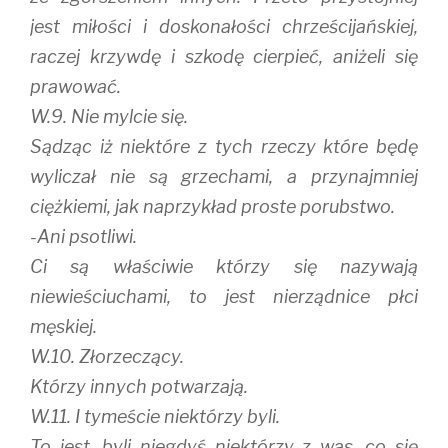
jest miłości i doskonałości chrześcijańskiej,
raczej krzywdę i szkodę cierpieć, aniżeli się
prawować.
W.9. Nie mylcie się.
Sądząc iż niektóre z tych rzeczy które będę
wyliczał nie są grzechami, a przynajmniej
ciężkiemi, jak naprzykład proste porubstwo.
-Ani psotliwi.
Ci są właściwie którzy się nazywają
niewieściuchami, to jest nierządnice płci
męskiej.
W.10. Złorzeczący.
Którzy innych potwarzają.
W.11. I tymeście niektórzy byli.
To jest, byli niegdyś niektórzy z was, co się