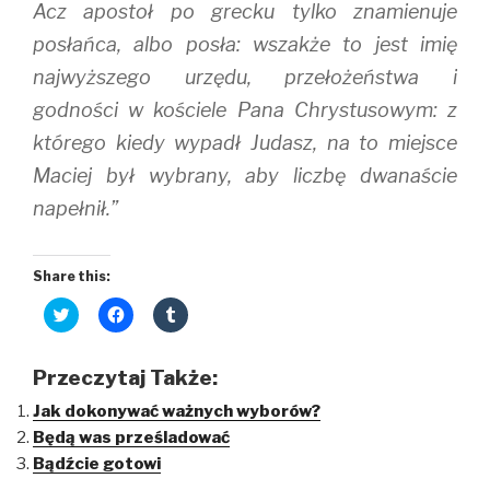
Acz apostoł po grecku tylko znamienuje
posłańca, albo posła: wszakże to jest imię
najwyższego urzędu, przełożeństwa i
godności w kościele Pana Chrystusowym: z
którego kiedy wypadł Judasz, na to miejsce
Maciej był wybrany, aby liczbę dwanaście
napełnił.”
Share this:
C
C
C
l
l
l
i
i
i
c
c
c
k
k
k
Przeczytaj Także:
t
t
t
o
o
o
Jak dokonywać ważnych wyborów?
s
s
s
h
h
h
Będą was prześladować
a
a
a
r
r
r
Bądźcie gotowi
e
e
e
o
o
o