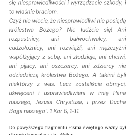
się niesprawiedliwości i wyrządzacie szkody, i
to właśnie braciom.
Czyż nie wiecie, że niesprawiedliwi nie posiądą
królestwa Bożego? Nie łudźcie się! Ani
rozpustnicy, ani bałwochwalcy, ani
cudzołożnicy, ani rozwiąźli, ani mężczyźni
współżyjący z sobą, ani złodzieje, ani chciwi,
ani pijacy, ani oszczercy, ani zdziercy nie
odziedziczą królestwa Bożego. A takimi byli
niektórzy z was. Lecz zostaliście obmyci,
uświęceni i usprawiedliwieni w imię Pana
naszego, Jezusa Chrystusa, i przez Ducha
Boga naszego”. 1 Kor 6, 1-11
Do powyższego fragmentu Pisma świętego ważny był
dla mnie komentarz z ks. Wujka: