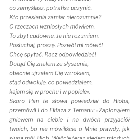
co zamyślasz, potrafisz uczynić.
Kto przesłania zamiar nierozumnie?
O rzeczach wzniosłych mówiłem.
To zbyt cudowne. Ja nie rozumiem.
Posłuchaj, proszę. Pozwól mi mówić!
Chcę spytać. Racz odpowiedzieć!
Dotąd Cię znałem ze słyszenia,
obecnie ujrzałem Cię wzrokiem,
stąd odwołuję, co powiedziałem,
kajam się w prochu i w popiele».
Skoro Pan te słowa powiedział do Hioba,
przemówił i do Elifaza z Temanu: «Zapłonąłem
gniewem na ciebie i na dwóch przyjaciół
twoich, bo nie mówiliście o Mnie prawdy, jak
sługa mój, Hiob. Weźcie teraz siedem młodych