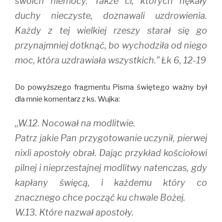
swoich niemocy. Także ci, których nękały
duchy nieczyste, doznawali uzdrowienia.
Każdy z tej wielkiej rzeszy starał się go
przynajmniej dotknąć, bo wychodziła od niego
moc, która uzdrawiała wszystkich.” Łk 6, 12-19
Do powyższego fragmentu Pisma świętego ważny był
dla mnie komentarz z ks. Wujka:
,,W.12. Nocował na modlitwie.
Patrz jakie Pan przygotowanie uczynił, pierwej
nixli apostoły obrał. Dając przykład kościołowi
pilnej i nieprzestajnej modlitwy natenczas, gdy
kapłany święcą, i każdemu który co
znacznego chce począć ku chwale Bożej.
W.13. Które nazwał apostoły.