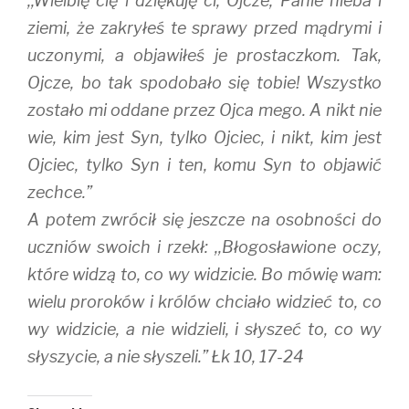
,,Wielbię cię i dziękuję ci, Ojcze, Panie nieba i
ziemi, że zakryłeś te sprawy przed mądrymi i
uczonymi, a objawiłeś je prostaczkom. Tak,
Ojcze, bo tak spodobało się tobie! Wszystko
zostało mi oddane przez Ojca mego. A nikt nie
wie, kim jest Syn, tylko Ojciec, i nikt, kim jest
Ojciec, tylko Syn i ten, komu Syn to objawić
zechce.”
A potem zwrócił się jeszcze na osobności do
uczniów swoich i rzekł: ,,Błogosławione oczy,
które widzą to, co wy widzicie. Bo mówię wam:
wielu proroków i królów chciało widzieć to, co
wy widzicie, a nie widzieli, i słyszeć to, co wy
słyszycie, a nie słyszeli.” Łk 10, 17-24