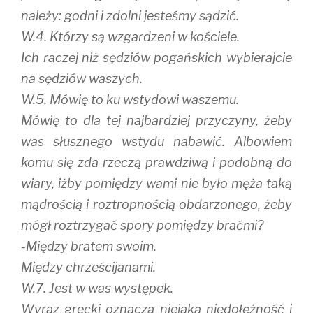
należy: godni i zdolni jesteśmy sądzić.
W.4. Którzy są wzgardzeni w kościele.
Ich raczej niż sędziów pogańskich wybierajcie
na sędziów waszych.
W.5. Mówię to ku wstydowi waszemu.
Mówię to dla tej najbardziej przyczyny, żeby
was słusznego wstydu nabawić. Albowiem
komu się zda rzeczą prawdziwą i podobną do
wiary, iżby pomiędzy wami nie było męża taką
mądrością i roztropnością obdarzonego, żeby
mógł roztrzygać spory pomiędzy braćmi?
-Między bratem swoim.
Między chrześcijanami.
W.7. Jest w was występek.
Wyraz grecki oznacza niejaką niedołężność i